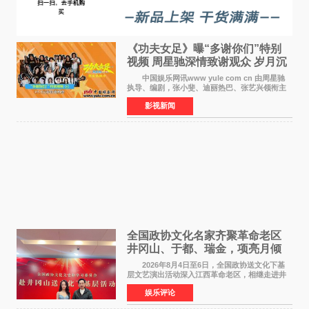
《功夫女足》曝“多谢你们”特别
视频 周星驰深情致谢观众 岁月沉
淀不灭初心
中国娱乐网讯www yule com cn 由周星驰
执导、编剧，张小斐、迪丽热巴、张艺兴领衔主
演，刘嘉玲、佐藤健特别出演，艾米、雪野、蔡
影视新闻
思贝、胡予安、倪好特别介绍的喜剧电影《功夫
女足》释出多谢你
全国政协文化名家齐聚革命老区
井冈山、于都、瑞金，项亮月倾
情献唱《桃花谣》致敬红色沃土
2026年8月4日至6日，全国政协送文化下基
层文艺演出活动深入江西革命老区，相继走进井
冈山、于都长征出发地、瑞金三地。由全国政协
娱乐评论
文化文史和学习委员会副主任、甘肃省政协原主
席欧阳坚率团，一