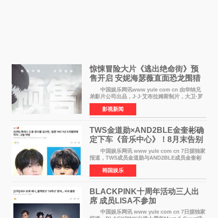
惊悚冒险大片《逃出绝命街》预
售开启 安妮海瑟薇直面恐龙围猎
中国娱乐网讯www yule com cn 由华纳兄
弟影片公司出品，J·J·艾布拉姆斯制片，大卫·罗
伯特·米切尔执导，好莱坞巨星安妮·海瑟薇和伊万
影视新闻
·麦克格雷格领衔主演的2026暑期惊悚冒险大片
《逃出绝
TWS金道勋×AND2BLE金奎彬确
定下车《音乐中心》！8月末告别
MC席位
中国娱乐网讯 www yule com cn 7日据独家
报道，TWS成员金道勋与AND2BLE成员金奎彬
将于8月离开《音乐中心》MC的位置。 金道
韩国娱乐
勋与金奎彬于去年3月与H2H A-NA一起被选为
《音乐中心》MC，约1
BLACKPINK十周年活动三人出
席 成员LISA不参加
中国娱乐网讯 www yule com cn 7日据独家