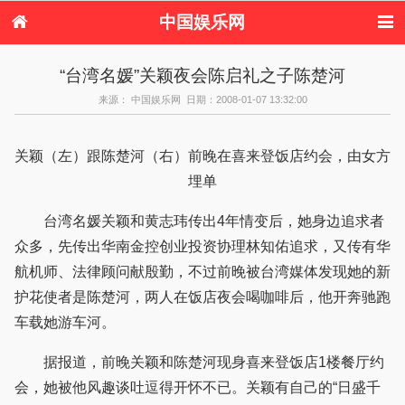
中国娱乐网
首页
新闻
女性
内地娱乐
“台湾名媛”关颖夜会陈启礼之子陈楚河
港台娱乐
日本娱乐
韩国娱乐
欧美娱乐
来源： 中国娱乐网 日期：2008-01-07 13:32:00
体育花边
音乐新闻
影视新闻
内地明星八卦
港台明星八卦
日本韩国明星
欧美明星八卦
娱乐评论
八卦
关颖（左）跟陈楚河（右）前晚在喜来登饭店约会，由女方
埋单
台湾名媛关颖和黄志玮传出4年情变后，她身边追求者
众多，先传出华南金控创业投资协理林知佑追求，又传有华
航机师、法律顾问献殷勤，不过前晚被台湾媒体发现她的新
护花使者是陈楚河，两人在饭店夜会喝咖啡后，他开奔驰跑
车载她游车河。
据报道，前晚关颖和陈楚河现身喜来登饭店1楼餐厅约
会，她被他风趣谈吐逗得开怀不已。关颖有自己的“日盛千