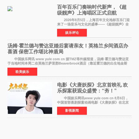
百年百乐门奏响时代新声，《超
级靓声》上海唱区正式启航
2026年8月5日，上海百年文化地标百乐门迎
来了一场音乐与文化的盛事——《超级靓声》全
国励志音乐公益节目上海唱区新闻发布会暨启动
娱乐评论
仪式在此隆重举行。各界领导、嘉宾与媒体朋友
齐聚一堂，共同
汤姆·霍兰德与赞达亚婚后宴请亲友！英格兰乡间酒店办
喜酒 保密工作堪比神盾局
中国娱乐网讯 www yule com cn 据TMZ等外媒报道，汤姆·霍兰德与赞达亚
于当地时间本周二在英格兰萨里郡Beaverbrook酒店（靠近霍兰德的出生地金斯
顿）举办婚宴，邀请家人与朋友们喝喜酒，庆祝
欧美娱乐
电影《大唐妖探》北京首映礼 欢
乐探案获观众盛赞：“夯！”
中国娱乐网讯www yule com cn 8月6日，
中国首部喜剧探案动画电影《大唐妖探》在北京
举办电影首映礼。导演程腾、联合导演黄珉、总
影视新闻
制片人曹紫建、制片人李莹莹，配音导演张喆，
对白指导程寅，领