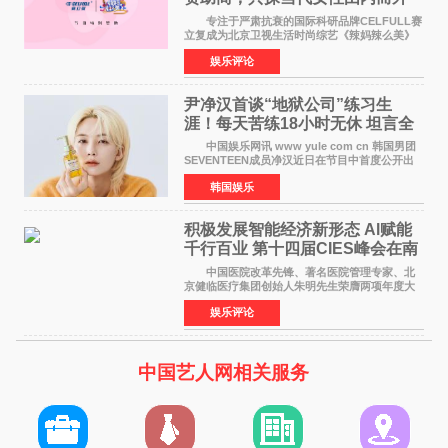
活力美
专注于严肃抗衰的国际科研品牌CELFULL赛
立复成为北京卫视生活时尚综艺《辣妈辣么美》
的特别赞助商,明星辣妈袁咏仪倾情参与，向广大
娱乐评论
都市女性传递健康生活新主张，寄语当代女性在
家庭与自我之间
尹净汉首谈“地狱公司”练习生
涯！每天苦练18小时无休 坦言全
靠成员撑过来
中国娱乐网讯 www yule com cn 韩国男团
SEVENTEEN成员净汉近日在节目中首度公开出
道前的残酷练习生经历，并提及经纪公司Pledis
韩国娱乐
娱乐，引发广泛关注。 在8月2日播出的日本
TBS综艺节目《周
积极发展智能经济新形态 Al赋能
千行百业 第十四届CIES峰会在南
京盛大召开
中国医院改革先锋、著名医院管理专家、北
京健临医疗集团创始人朱明先生荣膺两项年度大
奖 2026年7月31日，盛夏金陵，长江之畔，
娱乐评论
以重落地·真务实·强链接为主题的2026&lsquo;人
工智能+&rsquo
中国艺人网相关服务