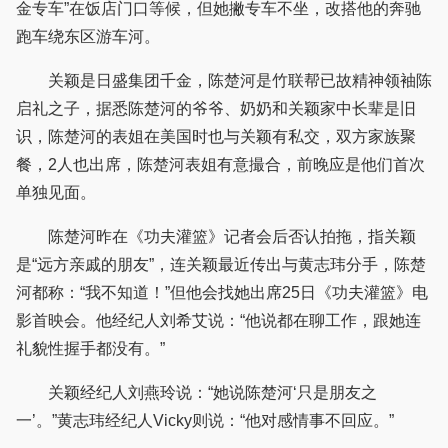
金专车”在饭店门口等候，但她撇专车不坐，改搭他的奔驰
跑车绕东区游车河。
关颖是日盛集团千金，陈楚河是竹联帮已故精神领袖陈
启礼之子，据悉陈楚河的爷爷、奶奶和关颖家中长辈是旧
识，陈楚河的表姐在美国时也与关颖有私交，双方家族聚
餐，2人也出席，陈楚河表姐有意撮合，前晚应是他们首次
单独见面。
陈楚河昨在《功夫灌篮》记者会后否认拍拖，指关颖
是“远方亲戚的朋友”，连关颖最近传出与黄志玮分手，陈楚
河都称：“我不知道！”但他会找她出席25日《功夫灌篮》电
影首映会。他经纪人刘希艾说：“他说都在聊工作，跟她连
礼貌性握手都没有。”
关颖经纪人刘燕玲说：“她说陈楚河‘只是朋友之
一’。”黄志玮经纪人Vicky则说：“他对感情事不回应。”