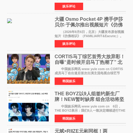
这场汇聚数百位海内外电影人、文化界人士及媒
娱乐评论
体代表的亚洲青年影视盛会上，香港本土电影
《香港一夜》（Dawn in Ho
大疆 Osmo Pocket 4P 携手伊莎
贝尔·于佩尔推出视频短片《仿佛
相识》
（2026年8月6日，北京）大疆发布原创视频
短片《仿佛相识》（FAMILIARIT&Eacute;）。
视频短片由戛纳国际电影节最佳女演员伊莎贝尔·
娱乐评论
于佩尔（Isabelle Huppert）主演，全程使用大
疆首款双主摄口
CORTIS马丁综艺首秀大放异彩！
自曝“是时候开启马丁热潮了” 北
美巡演火热进行中
中国娱乐网讯 www yule com cn CORTIS
成员马丁在出道后首次出演主流电视台综艺节
目，展现了多才多艺的魅力。 马丁出演了5日
韩国娱乐
播出的MBC《Radio Star》Fashion与Passion
之间，I&lsquo;m
THE BOYZ以9人组签约新生厂
牌！NEW暂时缺席 组合活动将坚
定不移继续
中国娱乐网讯 www yule com cn 6日，
THE BOYZ表示：我们9人一致决定继续进行THE
BOYZ组合活动，并且已经完成了组合团体活动
韩国娱乐
签约。目前正在新生厂牌下进行活动准备。尚未
离开THE BOYZ原所
元斌×RIIZE元彬同框！两