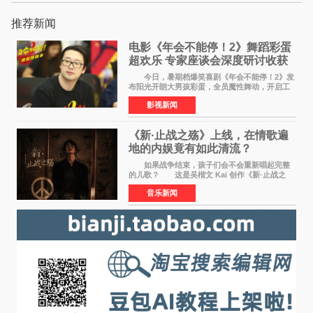
推荐新闻
电影《年会不能停！2》舞蹈彩蛋
超欢乐 专家座谈会深度研讨收获
满满
今日，暑期档爆笑喜剧《年会不能停！2》发
布阳光开朗大男孩彩蛋，全员魔性舞动，开启工
位狂欢模式。影片于昨日同步举办专家座谈会，
影视新闻
导演董润年、总制片人应萝佳出席现场，与一众
业内、学界专家
《新·止战之殇》上线，在情歌遍
地的内娱竟有如此清流？
如果战争结束，孩子们会不会重新唱起完整
的儿歌？ 这是吴楷文 Kai 创作《新·止战之
殇》时最初的想法。 从伊朗相关冲突引发的
音乐新闻
地区局势，到世界各地仍在发生的动荡与不安，
战争从来不只