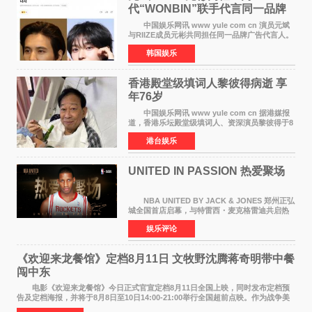
代“WONBIN”联手代言同一品牌
颜值天花板合体
中国娱乐网讯 www yule com cn 演员元斌
与RIIZE成员元彬共同担任同一品牌广告代言人。
6日据独家报道，继演员元斌之后，RIIZE元彬最
韩国娱乐
近也被选为某在线中介平台A公司的共同广告代言
人，两人将作
香港殿堂级填词人黎彼得病逝 享
年76岁​
中国娱乐网讯 www yule com cn 据港媒报
道，香港乐坛殿堂级填词人、资深演员黎彼得于8
月5日上午因病离世，终年76岁。好友钟志光透
港台娱乐
露，黎彼得今年3月中风后便卧床休养，身体机能
持续衰退，最
UNITED IN PASSION 热爱聚场
NBA UNITED BY JACK & JONES 郑州正弘
城全国首店启幕，与特雷西・麦克格雷迪共启热
爱 2026 年7 月21 日，
娱乐评论
NBAUNITEDBYJACK&JONES 全国首店，于郑
州正弘城正式启幕。NBA 传奇球星
《欢迎来龙餐馆》定档8月11日 文牧野沈腾蒋奇明带中餐
闯中东
电影《欢迎来龙餐馆》今日正式官宣定档8月11日全国上映，同时发布定档预
告及定档海报，并将于8月8日至10日14:00-21:00举行全国超前点映。作为战争美
食大片，影片讲述的是中国厨师徐福（沈腾