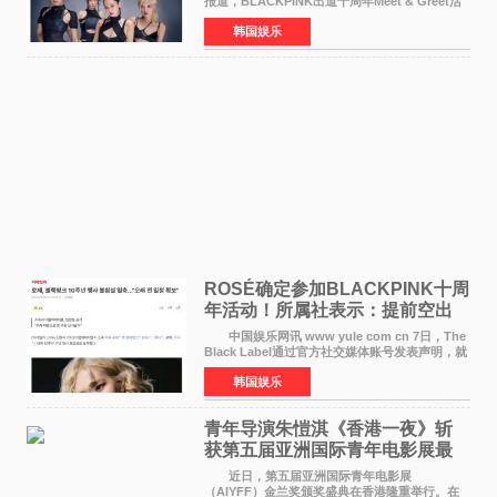
报道，BLACKPINK出道十周年Meet & Greet活
动将由智秀、ROS&Eacute;、JENNIE出席，
韩国娱乐
LISA将缺席。 此前BLACKPINK所属社YG并
未为组合出道十周年做
ROSÉ确定参加BLACKPINK十周
年活动！所属社表示：提前空出
了时间
中国娱乐网讯 www yule com cn 7日，The
Black Label通过官方社交媒体账号发表声明，就
近期网络上关于ROS&Eacute;个人行程及是否参
韩国娱乐
加BLACKPINK出道纪念活动的种种猜测作出正
式回应。 Th
青年导演朱愷淇《香港一夜》斩
获第五届亚洲国际青年电影展最
佳剧本改编奖
近日，第五届亚洲国际青年电影展
（AIYFF）金兰奖颁奖盛典在香港隆重举行。在