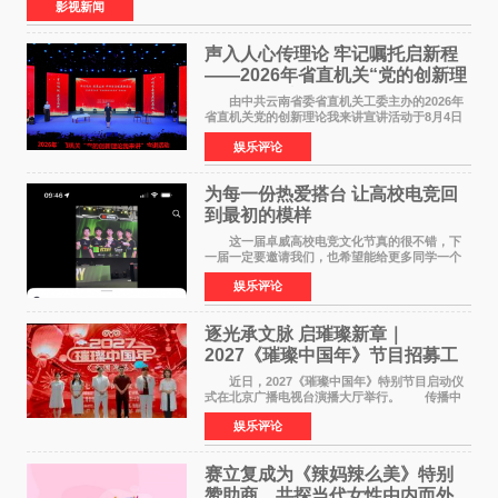
影视新闻
声入人心传理论 牢记嘱托启新程
——2026年省直机关“党的创新理
论我来讲”宣讲活动圆满落幕
由中共云南省委省直机关工委主办的2026年
省直机关党的创新理论我来讲宣讲活动于8月4日
至5日在昆明举办。活动以 "牢记嘱托 感恩奋进
娱乐评论
开创云南发展新局面 "为主题，坚持以新时代中国
特色社会主义
为每一份热爱搭台 让高校电竞回
到最初的模样
这一届卓威高校电竞文化节真的很不错，下
一届一定要邀请我们，也希望能给更多同学一个
来到现场的机会。 2026卓威高校电竞文化节
娱乐评论
已经落下帷幕，在活动结束后，仍有不少高校电
竞社负责人和现
逐光承文脉 启璀璨新章｜
2027《璀璨中国年》节目招募工
作圆满启动
近日，2027《璀璨中国年》特别节目启动仪
式在北京广播电视台演播大厅举行。 传播中
华优秀传统文化，弘扬纯正国风艺术，打造高规
娱乐评论
格、高质感、正能量的文艺盛典，是璀璨中国年
矢志不渝的初心
赛立复成为《辣妈辣么美》特别
赞助商，共探当代女性由内而外