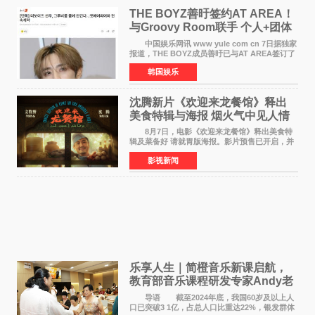
THE BOYZ善旴签约AT AREA！
与Groovy Room联手 个人+团体
活动并行
中国娱乐网讯 www yule com cn 7日据独家
报道，THE BOYZ成员善旴已与AT AREA签订了
专属合约。AT AREA是由知名制作人组合
韩国娱乐
Groovy Room创立的hip-hop厂牌，旗下拥有多
位实力派音乐人，在韩
沈腾新片《欢迎来龙餐馆》释出
美食特辑与海报 烟火气中见人情
温暖
8月7日，电影《欢迎来龙餐馆》释出美食特
辑及菜备好 请就胃版海报。影片预售已开启，并
将于8月8日至10日14:00-21:00举行全国超前点
影视新闻
映。电影《欢迎来龙餐馆》作为战争美食喜剧大
片，讲述了中国
乐享人生｜简橙音乐新课启航，
教育部音乐课程研发专家Andy老
师重磅入驻领航银龄琴声
导语 截至2024年底，我国60岁及以上人
口已突破3 1亿，占总人口比重达22%，银发群体