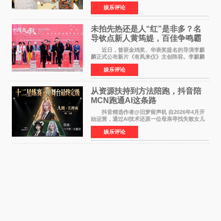
的精神文化需求日益凸显。2024年1月，国务院办
娱乐评论
公厅印发《关于发展银发经济增进老年人福祉的
意见》——这是
未拍先热还是人“红”是非多？名
导钦点新人黄筠媞，百佳争鸣霸
气回应
近日，曾获金鸡奖、华表奖提名的导演李麒
麟正式公布新片《有凤来仪》主创阵容。李麒麟
早年凭电影《华容道》获得金鸡奖、华表奖提
娱乐评论
名，此后长期参与国内外电影制作，其担任制片
人参与的作品亦曾
从资源扶持到方法陪跑，抖音陪
MCN跑通AI这条路
抖音精选作者@旧梦留声机 自2026年4月开
始运营，通过AI技术还原一位母亲寻找失散女儿
的故事，凭借强情感表达获得大量用户关注，发
娱乐评论
布仅21小时便获得超1亿曝光、超1000万互动。
此后，账号持续沿