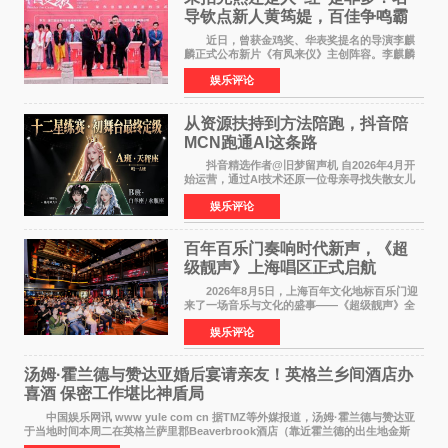
导钦点新人黄筠媞，百佳争鸣霸
气回应
近日，曾获金鸡奖、华表奖提名的导演李麒
麟正式公布新片《有凤来仪》主创阵容。李麒麟
早年凭电影《华容道》获得金鸡奖、华表奖提
娱乐评论
名，此后长期参与国内外电影制作，其担任制片
人参与的作品亦曾
从资源扶持到方法陪跑，抖音陪
MCN跑通AI这条路
抖音精选作者@旧梦留声机 自2026年4月开
始运营，通过AI技术还原一位母亲寻找失散女儿
的故事，凭借强情感表达获得大量用户关注，发
娱乐评论
布仅21小时便获得超1亿曝光、超1000万互动。
此后，账号持续沿
百年百乐门奏响时代新声，《超
级靓声》上海唱区正式启航
2026年8月5日，上海百年文化地标百乐门迎
来了一场音乐与文化的盛事——《超级靓声》全
国励志音乐公益节目上海唱区新闻发布会暨启动
娱乐评论
仪式在此隆重举行。各界领导、嘉宾与媒体朋友
齐聚一堂，共同
汤姆·霍兰德与赞达亚婚后宴请亲友！英格兰乡间酒店办
喜酒 保密工作堪比神盾局
中国娱乐网讯 www yule com cn 据TMZ等外媒报道，汤姆·霍兰德与赞达亚
于当地时间本周二在英格兰萨里郡Beaverbrook酒店（靠近霍兰德的出生地金斯
顿）举办婚宴，邀请家人与朋友们喝喜酒，庆祝