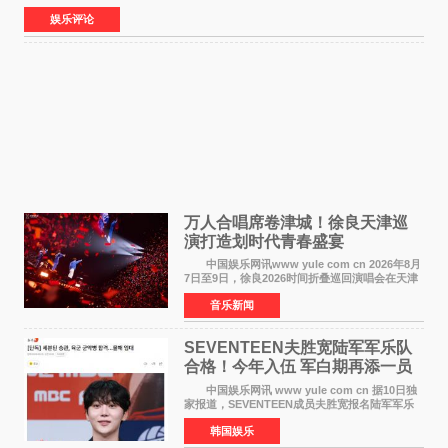
人成长为横跨主旋律电影、动画番剧、网剧
娱乐评论
万人合唱席卷津城！徐良天津巡
演打造划时代青春盛宴
中国娱乐网讯www yule com cn 2026年8月
7日至9日，徐良2026时间折叠巡回演唱会在天津
连续举办三场演出。整场演出凭借扎实的音乐内
音乐新闻
容、有温度的舞台叙事与充满巧思的现场设计，
为天津本地及专
SEVENTEEN夫胜宽陆军军乐队
合格！今年入伍 军白期再添一员
中国娱乐网讯 www yule com cn 据10日独
家报道，SEVENTEEN成员夫胜宽报名陆军军乐
队并合格，预计将于今年入伍，成为组合中又一
韩国娱乐
位履行国防义务的成员。 目前SEVENTEEN
正全面进入军白期—