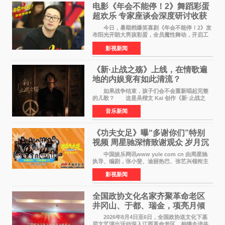
电影《年会不能停！2》舞蹈彩蛋
超欢乐 专家座谈会深度研讨收获
满满
今日，暑期档爆笑喜剧《年会不能停！2》发
布阳光开朗大男孩彩蛋，全员魔性舞动，开启工
位狂欢模式。影片于昨日同步举办专家座谈会，
影视新闻
导演董润年、总制片人应萝佳出席现场，与一众
业内、学界专家
《新·止战之殇》上线，在情歌遍
地的内娱竟有如此清流？
如果战争结束，孩子们会不会重新唱起完整
的儿歌？ 这是吴楷文 Kai 创作《新·止战之
殇》时最初的想法。 从伊朗相关冲突引发的
音乐新闻
地区局势，到世界各地仍在发生的动荡与不安，
战争从来不只
《功夫女足》曝“多谢你们”特别
视频 周星驰深情致谢观众 岁月沉
淀不灭初心
中国娱乐网讯www yule com cn 由周星驰
执导、编剧，张小斐、迪丽热巴、张艺兴领衔主
演，刘嘉玲、佐藤健特别出演，艾米、雪野、蔡
影视新闻
思贝、胡予安、倪好特别介绍的喜剧电影《功夫
女足》释出多谢你
全国政协文化名家齐聚革命老区
井冈山、于都、瑞金，项亮月倾
情献唱《桃花谣》致敬红色沃土
2026年8月4日至6日，全国政协送文化下基
层文艺演出活动深入江西革命老区，相继走进井