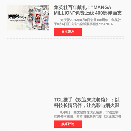
集英社百年献礼！"MANGA
MILLION"免费上线 400部漫画支
援逾百种语言
为庆祝2026年8月8日创业100周年，集英社
于8月6日正式推出全球数字服务"MANGA
MILLION"，无需注册即可免费阅读近400部漫画
日本娱乐
作品，总量达100万页，翻译成100多种语言面向
全球读者开放。该服务预
TCL携手《欢迎来龙餐馆》：以
科技长情陪伴，让光影与烟火温
暖生活
8月8日，由文牧野导演及编剧、宁浩监制，
沈腾领衔主演、蒋奇明主演的电影《欢迎来龙餐
馆》在上海超前点映，主创团队携影片亮相与观
娱乐评论
众提前见面。TCL作为本片独家合作伙伴，在路
演现场设置品牌互