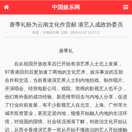
中国娱乐网
首页
新闻
女性
内地娱乐
唐季礼盼为云南文化作贡献 港艺人成政协委员
港台娱乐
日本娱乐
韩国娱乐
欧美娱乐
来源： 中国娱乐网 日期：2008-01-07 13:37:17
体育花边
音乐新闻
影视新闻
内地明星八卦
港台明星八卦
日本韩国明星
欧美明星八卦
娱乐评论
八卦
唐季礼
自从祖国开放改革后已开始有演艺界人士北上发展，
97香港回归后更加速了两地的文化艺术、娱乐事业的互助
合作和交流，当前香港演艺界人士到内地拍戏、制作唱片、
开演唱会、经营电影公司、戏院、营商的影视艺人也不少，
他们将外面的成功经验、新思维带回去与内地人分享，促进
了行业向前发展，有不少影视艺人在北京、上海、广州等大
城市投资置业，甚至定居内地，慢慢开始融入内地的生活环
境，对祖国的国情、社会状况渐渐了解，对政治文化开始认
识，从而令香港演艺界一班从开始不懂政治的艺人开始接触