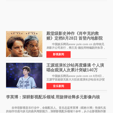
殿堂级影史神作《肖申克的救
赎》定档8月28日 首登内地影院
中国娱乐网讯www yule com cn 由华纳兄
弟影片公司发行，弗兰克·德拉邦特编剧并执导，
蒂姆·罗宾斯、摩根·弗里曼主演的影史传世经典
影视新闻
《肖申克的救赎》（The Shawshank
Redemption）今日发布
王源巡演长沙站再度爆满 个人演
唱会观演人次累计突破140万
中国娱乐网讯www yule com cn 8月8日，
王源宇宙超级无敌大大狂欢巡演长沙站在长沙贺
龙体育场唱响，这也是王源个人巡演首次登陆长
音乐新闻
沙。十年前，王源曾在这座熟悉的城市举办16岁
生日会，从当初的
李英博：深耕影视配乐领域 用旋律诠释多元影像内核
在华语影视音乐行业中，全能配乐人、音乐总监李英博（昵称大博）凭借扎实
的创作功底与多元的曲风驾驭能力，深耕影视配乐领域十余年，从小众影视制作新