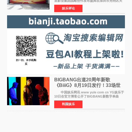
里影业集团战略合作发布盛典在深圳市光明区天
安云谷盛大举行，来自DataEye剧查查创始人
娱乐评论
&CEO 深圳市微短剧产业协会会长汪祥斌先生、
光明区文化广电旅
BIGBANG出道20周年新歌
《BiiiG》8月19日发行！33场世
界巡演同步启航
中国娱乐网讯 www yule com cn YG娱乐于
10日在官方博客公开了BIGBANG新数字单曲
《BiiiG》的海报，宣布新歌将于8月19日——组
韩国娱乐
合出道20周年纪念日正式发行。歌名取自意为"巨
大""宏大"的"BIG"