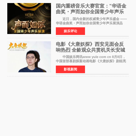
国内重磅音乐大赛官宣：“华语金
曲奖・声而如你全国青少年声乐
展演” 正式启幕，阿沁出任明星总
近日，国内全新的权威青少年声乐盛会 ——
评审
华语金曲奖・声而如你全国青少年声乐展演品
牌，在湖南长沙隆重举行官宣，国内又一高规格
娱乐评论
青少年声乐赛事全面启航。 本赛事由寰宇声
扬联合华语金曲
电影《大唐妖探》西安见面会反
响热烈 全龄观众共赏机关长安城
中国娱乐网讯www yule com cn 8月8日，
中国首部喜剧探案动画电影《大唐妖探》剧组亮
相西安，举办线下见面会活动。导演程腾、联合
影视新闻
导演黄珉、总制片人曹紫建、制片人李莹莹、领
衔声音出演雷淞然