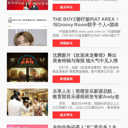
冈山、于都长征出发地、瑞金三地。由全国政协
娱乐评论
文化文史和学习委员会副主任、甘肃省政协原主
席欧阳坚率团，一
THE BOYZ善旴签约AT AREA！
与Groovy Room联手 个人+团体
活动并行
中国娱乐网讯 www yule com cn 7日据独家
报道，THE BOYZ成员善旴已与AT AREA签订了
专属合约。AT AREA是由知名制作人组合
韩国娱乐
Groovy Room创立的hip-hop厂牌，旗下拥有多
位实力派音乐人，在韩
沈腾新片《欢迎来龙餐馆》释出
美食特辑与海报 烟火气中见人情
温暖
8月7日，电影《欢迎来龙餐馆》释出美食特
辑及菜备好 请就胃版海报。影片预售已开启，并
将于8月8日至10日14:00-21:00举行全国超前点
影视新闻
映。电影《欢迎来龙餐馆》作为战争美食喜剧大
片，讲述了中国
乐享人生｜简橙音乐新课启航，
教育部音乐课程研发专家Andy老
师重磅入驻领航银龄琴声
导语 截至2024年底，我国60岁及以上人
口已突破3 1亿，占总人口比重达22%，银发群体
的精神文化需求日益凸显。2024年1月，国务院办
娱乐评论
公厅印发《关于发展银发经济增进老年人福祉的
意见》——这是
未拍先热还是人“红”是非多？名