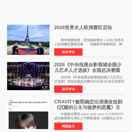
2026世界夫人欧洲赛区启动
两年深耕欧洲，绽放国际荣光｜2026 世界夫
人欧洲赛区重磅启幕 时隔两年深耕积淀，跨
越多国文化游学！伴随着国际影响力持续攀升，
娱乐评论
2026 世界夫人欧洲赛区正式全面启动。本次赛区
落地，是世
2026《中央电视台影视城全国少
儿艺术人才选拔》全国总决赛圆
满落幕
2026年《中央电视台影视城全国少儿艺术人
才选拔》活动全国总决赛8月2日至4日在北京星光
影视园成功举办！ 活动于8月2日迎来全国总
娱乐评论
决赛的盛大开幕。一年一度的该项活动依然延续
着经典的四大板
CRAVITY敏熙确定出演漫改短剧
《沉睡的公主与做梦的恶魔》主
人公
中国娱乐网讯 www yule com cn CRAVITY
成员敏熙将出演以人气网络漫画《沉睡的公主与
做梦的恶魔》为原作的短剧，担任主人公。
韩国娱乐
该短剧讲述了一直照顾陷入沉睡状态女友的吴
敏，在夜空中看