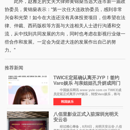
此外，赵雅芝的丈夫大律师黄锦燊当选大连市新一届政
协委员，黄锦燊表示：“第一次任大连政协委员，感到非常
兴奋和光荣！如今在大连还没有具体投资项目，但希望在法
律、仲裁、西药版权等方面与大连相关人士进行沟通和交
流，从中找到共同发展的方向，同时也考虑在影视行业做一
些合作和发展。一定会为促进大连的发展作出自己的努
力。”
推荐新闻
TWICE定延确认离开JYP！签约
Varo娱乐 与亲姐姐孔升妍成同门
中国娱乐网讯 www yule com cn TWICE成
员定延正式离开JYP娱乐，转投Varo娱乐，将与
亲姐姐孔升妍成为同门。 Varo娱乐于10日通
韩国娱乐
过官方SNS宣布："能与拥有多彩魅力和无限潜力
的俞定延结下珍贵
八佰里影业正式入驻深圳光明天
安云谷
经过精心筹备，8月8日，光明天安云谷·八佰