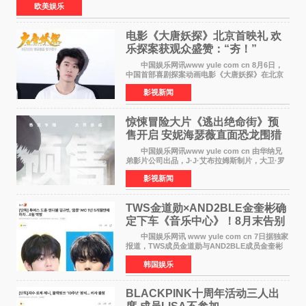
欧美娱乐
电影《大唐妖探》北京首映礼 欢
乐探案获观众盛赞：“夯！”
中国娱乐网讯www yule com cn 8月6日，
中国首部喜剧探案动画电影《大唐妖探》在北京
举办电影首映礼。导演程腾、联合导演黄珉、总
影视新闻
制片人曹紫建、制片人李莹莹，配音导演张喆，
对白指导程寅，领
惊悚冒险大片《逃出绝命街》预
售开启 安妮海瑟薇直面恐龙围猎
中国娱乐网讯www yule com cn 由华纳兄
弟影片公司出品，J·J·艾布拉姆斯制片，大卫·罗
伯特·米切尔执导，好莱坞巨星安妮·海瑟薇和伊万
影视新闻
·麦克格雷格领衔主演的2026暑期惊悚冒险大片
《逃出绝
TWS金道勋×AND2BLE金奎彬确
定下车《音乐中心》！8月末告别
MC席位
中国娱乐网讯 www yule com cn 7日据独家
报道，TWS成员金道勋与AND2BLE成员金奎彬
将于8月离开《音乐中心》MC的位置。 金道
韩国娱乐
勋与金奎彬于去年3月与H2H A-NA一起被选为
《音乐中心》MC，约1
BLACKPINK十周年活动三人出