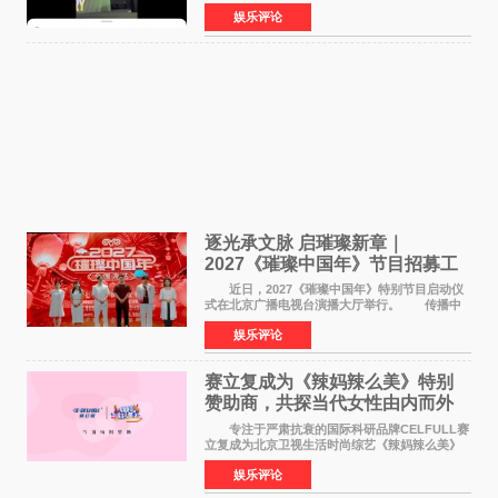
来到现场的机会。 2026卓威高校电竞文化节
娱乐评论
已经落下帷幕，在活动结束后，仍有不少高校电
竞社负责人和现
逐光承文脉 启璀璨新章｜
2027《璀璨中国年》节目招募工
作圆满启动
近日，2027《璀璨中国年》特别节目启动仪
式在北京广播电视台演播大厅举行。 传播中
华优秀传统文化，弘扬纯正国风艺术，打造高规
娱乐评论
格、高质感、正能量的文艺盛典，是璀璨中国年
矢志不渝的初心
赛立复成为《辣妈辣么美》特别
赞助商，共探当代女性由内而外
活力美
专注于严肃抗衰的国际科研品牌CELFULL赛
立复成为北京卫视生活时尚综艺《辣妈辣么美》
的特别赞助商,明星辣妈袁咏仪倾情参与，向广大
娱乐评论
都市女性传递健康生活新主张，寄语当代女性在
家庭与自我之间