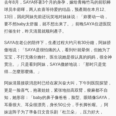
去年8月，SAYA怀著3个月的身孕，嫁给青梅竹马的前职棒
球员丰偌暉，两人欢喜等待爱的结晶，预產期在本月12、
13日，因此阿妹先前还玩笑地对妹妹说：「妳要动一动，
要不然baby太舒服，就不想出来了。」前晚SAYA住进医院
打催生针，昨天清晨就顺利產子。
SAYA在老公的陪伴下，生產过程大约只有30分鐘，阿妹骄
傲地说：「SAYA是很怕痛的人，看到针就晕倒，但她为了
宝宝，不打无痛分娩针。医生说她是很认真的妈妈，很全神
贯注。」只是看到阿妹，SAYA撒娇地说：「那时只是觉
得…怎麼那麼痛。」
阿妹清晨接获消息时已经在家兴奋大叫，下午到医院探望，
更是一脸喜气，抱著娃娃，紧张地抬高双臂，痠麻都不自
知，她形容：「baby的鼻子像爸爸，脸型、眼睛像SAYA，
耳垂很大、耳朵很漂亮，身长50公分，手长脚长喔。」阿
妹这阵子为了準备日文音乐剧「杜兰朵」，压力好大，