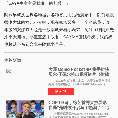
「SAYA生宝宝是我唯一的舒缓。」
阿妹早就从世界各地搜罗各种婴儿用品堆满家中，以前她就
很疼大妹的女儿小安娜，现在家族又多了一个小成员，读一
年级的安娜昨天也是一放学就来看小表弟，见到阿妹阿姨先
来个大拥抱。小宝宝还未取名，SAYA计画餵母奶，张妈妈
也将从台东到台北来陪她坐月子。
推荐新闻
大疆 Osmo Pocket 4P 携手伊莎
贝尔·于佩尔推出视频短片《仿佛
相识》
（2026年8月6日，北京）大疆发布原创视频
短片《仿佛相识》（FAMILIARIT&Eacute;）。
视频短片由戛纳国际电影节最佳女演员伊莎贝尔·
娱乐评论
于佩尔（Isabelle Huppert）主演，全程使用大
疆首款双主摄口
CORTIS马丁综艺首秀大放异彩！
自曝“是时候开启马丁热潮了” 北
美巡演火热进行中
中国娱乐网讯 www yule com cn CORTIS
成员马丁在出道后首次出演主流电视台综艺节