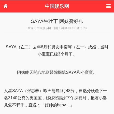
中国娱乐网
首页
新闻
女性
内地娱乐
SAYA生壮丁 阿妹赞好帅
港台娱乐
日本娱乐
韩国娱乐
欧美娱乐
来源： 中国娱乐网 日期：2008-01-16 08:31:23
体育花边
音乐新闻
影视新闻
内地明星八卦
港台明星八卦
日本韩国明星
欧美明星八卦
娱乐评论
八卦
SAYA（左二）去年8月和男友丰偌暉（左一）成婚，当时
小宝宝已经3个月了。
阿妹昨天開心地到醫院探親SAYA和小寶寶。
女星SAYA（张惠春）昨天清晨4时48分，自然分娩產下一
名3140公克的男宝宝，姊姊张惠妹下午探视时，抱著小婴
儿爱不释手，直说：「好帅的baby！」