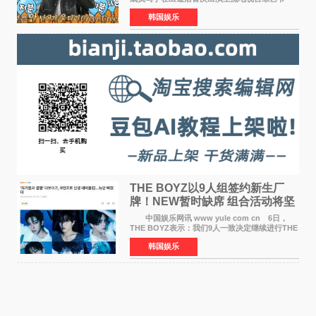
目，展现了多才多艺的魅力。 马丁出演了5日
韩国娱乐
播出的MBC《Radio Star》Fashion与Passion
之间，I&lsquo;m
THE BOYZ以9人组签约新生厂
牌！NEW暂时缺席 组合活动将坚
定不移继续
中国娱乐网讯 www yule com cn 6日，
THE BOYZ表示：我们9人一致决定继续进行THE
BOYZ组合活动，并且已经完成了组合团体活动
韩国娱乐
签约。目前正在新生厂牌下进行活动准备。尚未
离开THE BOYZ原所