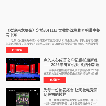
《欢迎来龙餐馆》定档8月11日 文牧野沈腾蒋奇明带中餐
闯中东
电影《欢迎来龙餐馆》今日正式官宣定档8月11日全国上映，同时发布定档预
告及定档海报，并将于8月8日至10日14:00-21:00举行全国超前点映。作为战争美
食大片，影片讲述的是中国厨师徐福（沈腾
影视新闻
声入人心传理论 牢记嘱托启新程
——2026年省直机关“党的创新理
论我来讲”宣讲活动圆满落幕
由中共云南省委省直机关工委主办的2026年
省直机关党的创新理论我来讲宣讲活动于8月4日
至5日在昆明举办。活动以 "牢记嘱托 感恩奋进
娱乐评论
开创云南发展新局面 "为主题，坚持以新时代中国
特色社会主义
为每一份热爱搭台 让高校电竞回
到最初的模样
这一届卓威高校电竞文化节真的很不错，下
一届一定要邀请我们，也希望能给更多同学一个