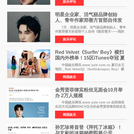
娱乐评论
POWERCIRCLES》，展现了他在时尚与商业领
域的双重影响力。 明星企业家、青
明星企业家、活气丽品牌创始
人、青年作家郑善方首部自传发
布， 书写跨界创业者的成长答卷
7月，明星企业家、活气丽品牌创始人、青年
作家郑善方的首部个人自传《能言善方——我的
跨界人生》正式发行。这本书以他的人生轨迹为
娱乐评论
脉络，首次完整公开了从逐梦少年到横跨美业、
公益等多领域的
Red Velvet《Surfin‘ Boy》横扫
国内外榜单！15区iTunes夺冠 夏
日女王强势回归
中国娱乐网讯 www yule com cn 夏日女王
驾到，Red Velvet以〈Surfin&rsquo; Boy〉横
扫国内外榜单，获得音乐粉丝的热烈反响。
韩国娱乐
Red Velvet于3日发行了夏日迷你专辑《Velvet
Summer》，
金秀贤菲律宾粉丝见面会10月举
办 2万人规模
中国娱乐网讯 www yule com cn 由菲律宾
生活方式品牌BENCH主办的金秀贤菲律宾粉丝见
面会，将于10月2日在马尼拉SM Mall of
韩国娱乐
Asia（MOA）竞技场举行，预计规模达2万人。
这也是金秀贤自去年陷
孙艺珍将首登《拜托了冰箱》！
与玄彬的冰箱秘密即将公开