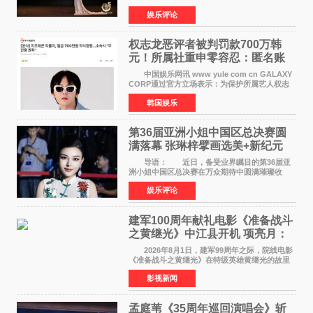
李东学等知名演员出席活动。著名演员、导演王
娱乐评论
亚楠凭借音乐故事片《给时间的情书》和院线电
影《旗袍刺客》
权志龙恶评者被判罚款700万韩
元！所属社重申零容忍：匿名账
号也难逃刑责
中国娱乐网讯 www yule com cn GALAXY
CORP通过官方立场表示：为保护所属艺人权志
龙的名誉和权益，将持续对网络上发生的名誉损
韩国娱乐
害、散布虚假事实、侮辱、恶意诽谤等行为采取
法律应对措施。
第36届亚洲小姐中国区总决赛圆
满落幕 张琳梓擘画选美+新纪元
导语： 近日，备受业界瞩目的第36届亚
洲小姐中国区总决赛在万众期待中圆满璀璨收
官。整场盛典汇聚万千芳华，不仅完成了新一届
娱乐评论
美丽代言人的加冕选拔，更在行业发展层面带来
颠覆性突破。活动
建军100周年献礼电影《准备战斗
之黄继光》中江县开机 项亮月：
以光影为笔，书写英雄赞歌
2026年8月1日，建军99周年之际，院线电影
《准备战斗之黄继光》在特级英雄黄继光的故里
——四川省德阳市中江县黄继光出生地正式开
影视新闻
机。本片出品人、总制片人项亮月主持开机仪
式，&zwnj;特级英雄
孟庭苇《35周年巡回演唱会》斩