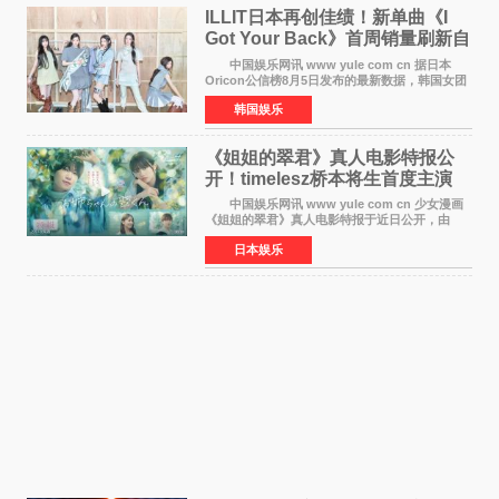
ILLIT日本再创佳绩！新单曲《I
Got Your Back》首周销量刷新自
身纪录
中国娱乐网讯 www yule com cn 据日本
Oricon公信榜8月5日发布的最新数据，韩国女团
ILLIT在日本发行的第二张单曲《I Got Your
韩国娱乐
Back》首周销量达到71,009张，成功跻身最新一
期周单曲排行
《姐姐的翠君》真人电影特报公
开！timelesz桥本将生首度主演
12月4日上映
中国娱乐网讯 www yule com cn 少女漫画
《姐姐的翠君》真人电影特报于近日公开，由
timelesz成员桥本将生担任主演，这也是他首次
日本娱乐
担任电影主演，引发高度关注。 女高中生咲
苗翠（中岛瑠菜