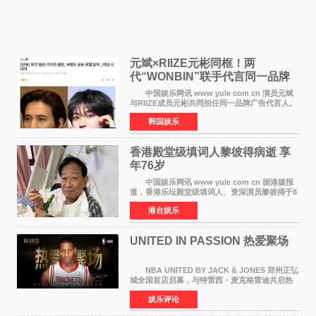
元斌×RIIZE元彬同框！两
代“WONBIN”联手代言同一品牌
颜值天花板合体
中国娱乐网讯 www yule com cn 演员元斌
与RIIZE成员元彬共同担任同一品牌广告代言人。
6日据独家报道，继演员元斌之后，RIIZE元彬最
韩国娱乐
近也被选为某在线中介平台A公司的共同广告代言
人，两人将作
香港殿堂级填词人黎彼得病逝 享
年76岁​
中国娱乐网讯 www yule com cn 据港媒报
道，香港乐坛殿堂级填词人、资深演员黎彼得于8
月5日上午因病离世，终年76岁。好友钟志光透
港台娱乐
露，黎彼得今年3月中风后便卧床休养，身体机能
持续衰退，最
UNITED IN PASSION 热爱聚场
NBA UNITED BY JACK & JONES 郑州正弘
城全国首店启幕，与特雷西・麦克格雷迪共启热
爱 2026 年7 月21 日，
娱乐评论
NBAUNITEDBYJACK&JONES 全国首店，于郑
州正弘城正式启幕。NBA 传奇球星