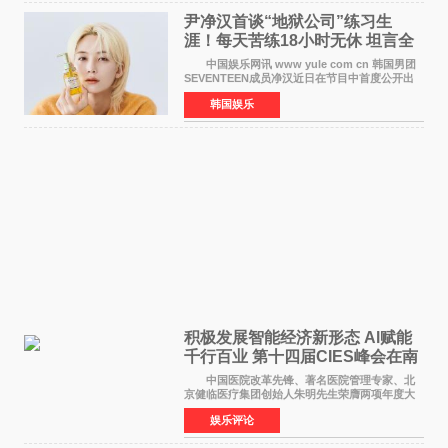
尹净汉首谈“地狱公司”练习生
涯！每天苦练18小时无休 坦言全
靠成员撑过来
中国娱乐网讯 www yule com cn 韩国男团
SEVENTEEN成员净汉近日在节目中首度公开出
道前的残酷练习生经历，并提及经纪公司Pledis
韩国娱乐
娱乐，引发广泛关注。 在8月2日播出的日本
TBS综艺节目《周
积极发展智能经济新形态 Al赋能
千行百业 第十四届CIES峰会在南
京盛大召开
中国医院改革先锋、著名医院管理专家、北
京健临医疗集团创始人朱明先生荣膺两项年度大
奖 2026年7月31日，盛夏金陵，长江之畔，
娱乐评论
以重落地·真务实·强链接为主题的2026&lsquo;人
工智能+&rsquo