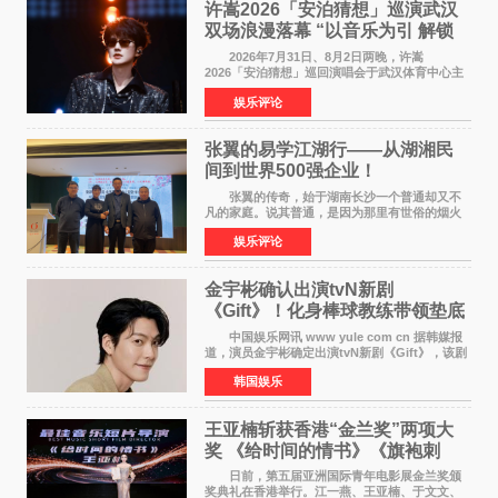
许嵩2026「安泊猜想」巡演武汉
双场浪漫落幕 “以音乐为引 解锁
江城记忆”
2026年7月31日、8月2日两晚，许嵩
2026「安泊猜想」巡回演唱会于武汉体育中心主
体育场盛大开唱。许嵩与数万歌迷在此相聚，从
娱乐评论
浪漫惬意的舞台设计到充满诚意与惊喜的现场互
动，共同开启了一场关于
张翼的易学江湖行——从湖湘民
间到世界500强企业！
张翼的传奇，始于湖南长沙一个普通却又不
凡的家庭。说其普通，是因为那里有世俗的烟火
气；说其不凡，是因为家中有一位洞悉天地玄机
娱乐评论
的长者——他的爷爷。作为当地的风水师，爷爷
是张翼走进易学
金宇彬确认出演tvN新剧
《Gift》！化身棒球教练带领垫底
球队逆袭
中国娱乐网讯 www yule com cn 据韩媒报
道，演员金宇彬确定出演tvN新剧《Gift》，该剧
预计将于下半年播出，引发观众高度期待。
韩国娱乐
本剧改编自同名网络漫画，讲述一位经历意外事
故后获得特殊
王亚楠斩获香港“金兰奖”两项大
奖 《给时间的情书》《旗袍刺
客》双双获肯定
日前，第五届亚洲国际青年电影展金兰奖颁
奖典礼在香港举行。江一燕、王亚楠、于文文、