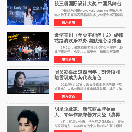
获三项国际设计大奖 中国风舞台
美学获全球认可
中国娱乐网讯www yule com cn 华语乐坛
知名歌手孟庭苇孟里花落知多少35周年巡回演唱
会再传喜讯。该演唱会先后荣获美国MUSE
音乐新闻
Creative Awards白金奖（Platinum Winner）、
英国London Design
爆笑喜剧《年会不能停！2》成都
站路演欢乐举办 幽默走心引爆全
场共鸣
8月3日，暑期档爆笑喜剧《年会不能停！2》
导演董润年、总制片人应萝佳，领衔主演张若
昀、白客，惊喜出演庄达菲，特别主演孙艺洲，
影视新闻
特别出演田雨，友情出演欧阳奋强出席成都路
演，与观众近距离互
演员凌嘉出道四周年，刘诗语和
陆雪琪成为其代表角色
2022年6月27日，演员凌嘉主演的电影《辣
妈犟爸》央视电影频道黄金时段首播。其后，该
电影在央视电影频道多次复播（2022年8月10
娱乐评论
日，2022年9月30日，2023年7月17日，2025年7
月14日）。除了多次复
明星企业家、活气丽品牌创始
人、青年作家郑善方荣登《势界
POWERCIRCLES》6月刊
6月，明星企业家、活气丽品牌创始人、青年
作家郑善方，以其出众的个人魅力与在商业领域
的卓越建树，成功登上《势界