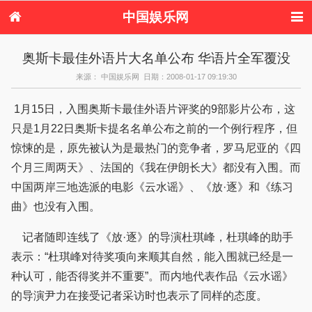
中国娱乐网
首页
新闻
女性
内地娱乐
奥斯卡最佳外语片大名单公布 华语片全军覆没
港台娱乐
日本娱乐
韩国娱乐
欧美娱乐
来源： 中国娱乐网 日期：2008-01-17 09:19:30
体育花边
音乐新闻
影视新闻
内地明星八卦
港台明星八卦
日本韩国明星
欧美明星八卦
娱乐评论
1月15日，入围奥斯卡最佳外语片评奖的9部影片公布，这
八卦
只是1月22日奥斯卡提名名单公布之前的一个例行程序，但
惊悚的是，原先被认为是最热门的竞争者，罗马尼亚的《四
个月三周两天》、法国的《我在伊朗长大》都没有入围。而
中国两岸三地选派的电影《云水谣》、《放·逐》和《练习
曲》也没有入围。
记者随即连线了《放·逐》的导演杜琪峰，杜琪峰的助手
表示：“杜琪峰对待奖项向来顺其自然，能入围就已经是一
种认可，能否得奖并不重要”。而内地代表作品《云水谣》
的导演尹力在接受记者采访时也表示了同样的态度。