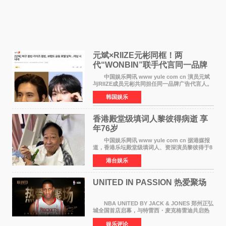
元斌×RIIZE元彬同框！两
代“WONBIN”联手代言同一品牌
颜值天花板合体
中国娱乐网讯 www yule com cn 演员元斌
与RIIZE成员元彬共同担任同一品牌广告代言人。
6日据独家报道，继演员元斌之后，RIIZE元彬最
韩国娱乐
近也被选为某在线中介平台A公司的共同广告代言
人，两人将作
香港殿堂级填词人黎彼得病逝 享
年76岁​
中国娱乐网讯 www yule com cn 据港媒报
道，香港乐坛殿堂级填词人、资深演员黎彼得于8
月5日上午因病离世，终年76岁。好友钟志光透
港台娱乐
露，黎彼得今年3月中风后便卧床休养，身体机能
持续衰退，最
UNITED IN PASSION 热爱聚场
NBA UNITED BY JACK & JONES 郑州正弘
城全国首店启幕，与特雷西・麦克格雷迪共启热
爱 2026 年7 月21 日，
娱乐评论
NBAUNITEDBYJACK&JONES 全国首店，于郑