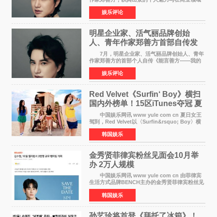
的卓越建树，成功登上《势界
娱乐评论
POWERCIRCLES》，展现了他在时尚与商业领
域的双重影响力。 明星企业家、青
明星企业家、活气丽品牌创始
人、青年作家郑善方首部自传发
布， 书写跨界创业者的成长答卷
7月，明星企业家、活气丽品牌创始人、青年
作家郑善方的首部个人自传《能言善方——我的
跨界人生》正式发行。这本书以他的人生轨迹为
娱乐评论
脉络，首次完整公开了从逐梦少年到横跨美业、
公益等多领域的
Red Velvet《Surfin‘ Boy》横扫
国内外榜单！15区iTunes夺冠 夏
日女王强势回归
中国娱乐网讯 www yule com cn 夏日女王
驾到，Red Velvet以〈Surfin&rsquo; Boy〉横
扫国内外榜单，获得音乐粉丝的热烈反响。
韩国娱乐
Red Velvet于3日发行了夏日迷你专辑《Velvet
Summer》，
金秀贤菲律宾粉丝见面会10月举
办 2万人规模
中国娱乐网讯 www yule com cn 由菲律宾
生活方式品牌BENCH主办的金秀贤菲律宾粉丝见
面会，将于10月2日在马尼拉SM Mall of
韩国娱乐
Asia（MOA）竞技场举行，预计规模达2万人。
这也是金秀贤自去年陷
孙艺珍将首登《拜托了冰箱》！