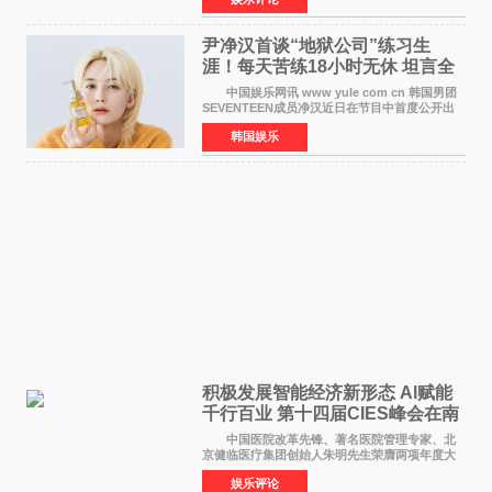
都市女性传递健康生活新主张，寄语当代女性在
家庭与自我之间
尹净汉首谈“地狱公司”练习生
涯！每天苦练18小时无休 坦言全
靠成员撑过来
中国娱乐网讯 www yule com cn 韩国男团
SEVENTEEN成员净汉近日在节目中首度公开出
道前的残酷练习生经历，并提及经纪公司Pledis
韩国娱乐
娱乐，引发广泛关注。 在8月2日播出的日本
TBS综艺节目《周
积极发展智能经济新形态 Al赋能
千行百业 第十四届CIES峰会在南
京盛大召开
中国医院改革先锋、著名医院管理专家、北
京健临医疗集团创始人朱明先生荣膺两项年度大
奖 2026年7月31日，盛夏金陵，长江之畔，
娱乐评论
以重落地·真务实·强链接为主题的2026&lsquo;人