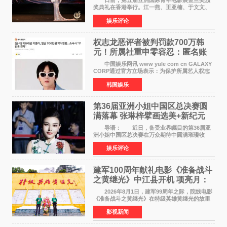
日前，第五届亚洲国际青年电影展金兰奖颁
奖典礼在香港举行。江一燕、王亚楠、于文文、
李东学等知名演员出席活动。著名演员、导演王
娱乐评论
亚楠凭借音乐故事片《给时间的情书》和院线电
影《旗袍刺客》
权志龙恶评者被判罚款700万韩
元！所属社重申零容忍：匿名账
号也难逃刑责
中国娱乐网讯 www yule com cn GALAXY
CORP通过官方立场表示：为保护所属艺人权志
龙的名誉和权益，将持续对网络上发生的名誉损
韩国娱乐
害、散布虚假事实、侮辱、恶意诽谤等行为采取
法律应对措施。
第36届亚洲小姐中国区总决赛圆
满落幕 张琳梓擘画选美+新纪元
导语： 近日，备受业界瞩目的第36届亚
洲小姐中国区总决赛在万众期待中圆满璀璨收
官。整场盛典汇聚万千芳华，不仅完成了新一届
娱乐评论
美丽代言人的加冕选拔，更在行业发展层面带来
颠覆性突破。活动
建军100周年献礼电影《准备战斗
之黄继光》中江县开机 项亮月：
以光影为笔，书写英雄赞歌
2026年8月1日，建军99周年之际，院线电影
《准备战斗之黄继光》在特级英雄黄继光的故里
——四川省德阳市中江县黄继光出生地正式开
影视新闻
机。本片出品人、总制片人项亮月主持开机仪
式，&zwnj;特级英雄