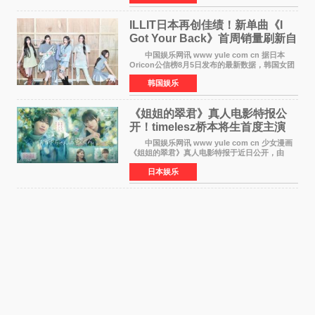
工智能+&rsquo
ILLIT日本再创佳绩！新单曲《I
Got Your Back》首周销量刷新自
身纪录
中国娱乐网讯 www yule com cn 据日本
Oricon公信榜8月5日发布的最新数据，韩国女团
ILLIT在日本发行的第二张单曲《I Got Your
韩国娱乐
Back》首周销量达到71,009张，成功跻身最新一
期周单曲排行
《姐姐的翠君》真人电影特报公
开！timelesz桥本将生首度主演
12月4日上映
中国娱乐网讯 www yule com cn 少女漫画
《姐姐的翠君》真人电影特报于近日公开，由
timelesz成员桥本将生担任主演，这也是他首次
日本娱乐
担任电影主演，引发高度关注。 女高中生咲
苗翠（中岛瑠菜