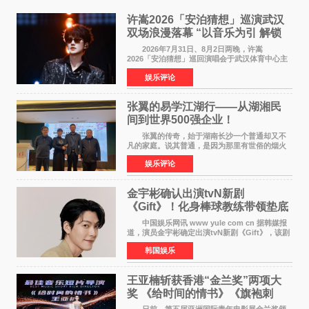
许嵩2026「安泊猜想」巡演武汉
双场浪漫落幕 “以音乐为引 解锁
江城记忆”
2026年7月31日、8月2日两晚，许嵩
2026「安泊猜想」巡回演唱会于武汉体育中心主
体育场盛大开唱。许嵩与数万歌迷在此相聚，从
娱乐评论
浪漫惬意的舞台设计到充满诚意与惊喜的现场互
动，共同开启了一场关于
张翼的易学江湖行——从湖湘民
间到世界500强企业！
张翼的传奇，始于湖南长沙一个普通却又不
凡的家庭。说其普通，是因为那里有世俗的烟火
气；说其不凡，是因为家中有一位洞悉天地玄机
娱乐评论
的长者——他的爷爷。作为当地的风水师，爷爷
是张翼走进易学
金宇彬确认出演tvN新剧
《Gift》！化身棒球教练带领垫底
球队逆袭
中国娱乐网讯 www yule com cn 据韩媒报
道，演员金宇彬确定出演tvN新剧《Gift》，该剧
预计将于下半年播出，引发观众高度期待。
韩国娱乐
本剧改编自同名网络漫画，讲述一位经历意外事
故后获得特殊
王亚楠斩获香港“金兰奖”两项大
奖 《给时间的情书》《旗袍刺
客》双双获肯定