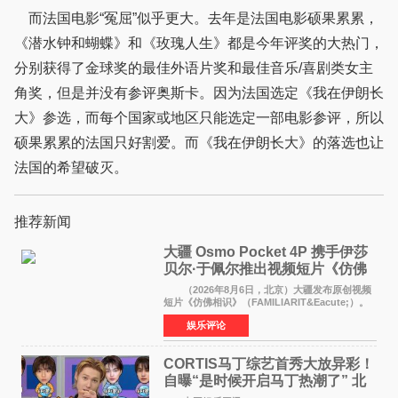
而法国电影“冤屈”似乎更大。去年是法国电影硕果累累，
《潜水钟和蝴蝶》和《玫瑰人生》都是今年评奖的大热门，
分别获得了金球奖的最佳外语片奖和最佳音乐/喜剧类女主
角奖，但是并没有参评奥斯卡。因为法国选定《我在伊朗长
大》参选，而每个国家或地区只能选定一部电影参评，所以
硕果累累的法国只好割爱。而《我在伊朗长大》的落选也让
法国的希望破灭。
推荐新闻
大疆 Osmo Pocket 4P 携手伊莎
贝尔·于佩尔推出视频短片《仿佛
相识》
（2026年8月6日，北京）大疆发布原创视频
短片《仿佛相识》（FAMILIARIT&Eacute;）。
视频短片由戛纳国际电影节最佳女演员伊莎贝尔·
娱乐评论
于佩尔（Isabelle Huppert）主演，全程使用大
疆首款双主摄口
CORTIS马丁综艺首秀大放异彩！
自曝“是时候开启马丁热潮了” 北
美巡演火热进行中