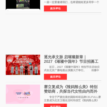
一届一定要邀请我们，也希望能给更多同学一个
来到现场的机会。 2026卓威高校电竞文化节
娱乐评论
已经落下帷幕，在活动结束后，仍有不少高校电
竞社负责人和现
逐光承文脉 启璀璨新章｜
2027《璀璨中国年》节目招募工
作圆满启动
近日，2027《璀璨中国年》特别节目启动仪
式在北京广播电视台演播大厅举行。 传播中
华优秀传统文化，弘扬纯正国风艺术，打造高规
娱乐评论
格、高质感、正能量的文艺盛典，是璀璨中国年
矢志不渝的初心
赛立复成为《辣妈辣么美》特别
赞助商，共探当代女性由内而外
活力美
专注于严肃抗衰的国际科研品牌CELFULL赛
立复成为北京卫视生活时尚综艺《辣妈辣么美》
的特别赞助商,明星辣妈袁咏仪倾情参与，向广大
娱乐评论