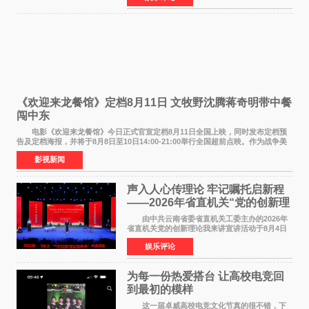
州正弘城正式启幕。NBA 传奇球星
《欢迎来龙餐馆》定档8月11日 文牧野沈腾蒋奇明带中餐
闯中东
电影《欢迎来龙餐馆》今日正式官宣定档8月11日全国上映，同时发布定档预
告及定档海报，并将于8月8日至10日14:00-21:00举行全国超前点映。作为战争美
食大片，影片讲述的是中国厨师徐福（沈腾
影视新闻
声入人心传理论 牢记嘱托启新程
——2026年省直机关“党的创新理
论我来讲”宣讲活动圆满落幕
由中共云南省委省直机关工委主办的2026年
省直机关党的创新理论我来讲宣讲活动于8月4日
至5日在昆明举办。活动以 "牢记嘱托 感恩奋进
娱乐评论
开创云南发展新局面 "为主题，坚持以新时代中国
特色社会主义
为每一份热爱搭台 让高校电竞回
到最初的模样
这一届卓威高校电竞文化节真的很不错，下