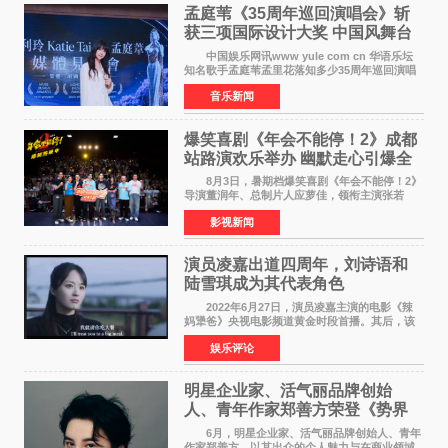
孟庭苇《35周年巡回演唱会》斩
获三项国际设计大奖 中国风舞台
美学获全球认可
中国娱乐网讯www yule com cn 华语乐坛
知名歌手孟庭苇孟里花落知多少35周年巡回演唱
会再传喜讯。该演唱会先后荣获美国MUSE
音乐新闻
Creative Awards白金奖（Platinum Winner）、
英国London Design
爆笑喜剧《年会不能停！2》成都
站路演欢乐举办 幽默走心引爆全
场共鸣
8月3日，暑期档爆笑喜剧《年会不能停！2》
导演董润年、总制片人应萝佳，领衔主演张若
昀、白客，惊喜出演庄达菲，特别主演孙艺洲，
影视新闻
特别出演田雨，友情出演欧阳奋强出席成都路
演，与观众近距离互
演员凌嘉出道四周年，刘诗语和
陆雪琪成为其代表角色
2022年6月27日，演员凌嘉主演的电影《辣
妈犟爸》央视电影频道黄金时段首播。其后，该
电影在央视电影频道多次复播（2022年8月10
娱乐评论
日，2022年9月30日，2023年7月17日，2025年7
月14日）。除了多次复
明星企业家、活气丽品牌创始
人、青年作家郑善方荣登《势界
POWERCIRCLES》6月刊
6月，明星企业家、活气丽品牌创始人、青年
作家郑善方，以其出众的个人魅力与在商业领域