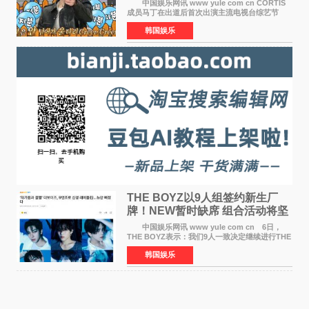
中国娱乐网讯 www yule com cn CORTIS
成员马丁在出道后首次出演主流电视台综艺节
目，展现了多才多艺的魅力。 马丁出演了5日
韩国娱乐
播出的MBC《Radio Star》Fashion与Passion
之间，I&lsquo;m
THE BOYZ以9人组签约新生厂
牌！NEW暂时缺席 组合活动将坚
定不移继续
中国娱乐网讯 www yule com cn 6日，
THE BOYZ表示：我们9人一致决定继续进行THE
BOYZ组合活动，并且已经完成了组合团体活动
韩国娱乐
签约。目前正在新生厂牌下进行活动准备。尚未
离开THE BOYZ原所