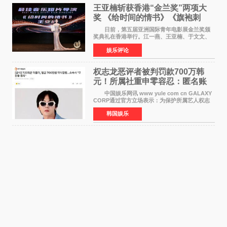
王亚楠斩获香港“金兰奖”两项大
奖 《给时间的情书》《旗袍刺
客》双双获肯定
日前，第五届亚洲国际青年电影展金兰奖颁
奖典礼在香港举行。江一燕、王亚楠、于文文、
李东学等知名演员出席活动。著名演员、导演王
娱乐评论
亚楠凭借音乐故事片《给时间的情书》和院线电
影《旗袍刺客》
权志龙恶评者被判罚款700万韩
元！所属社重申零容忍：匿名账
号也难逃刑责
中国娱乐网讯 www yule com cn GALAXY
CORP通过官方立场表示：为保护所属艺人权志
龙的名誉和权益，将持续对网络上发生的名誉损
韩国娱乐
害、散布虚假事实、侮辱、恶意诽谤等行为采取
法律应对措施。