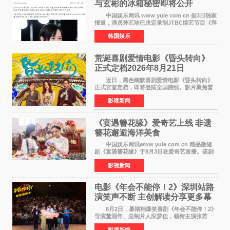
与玄彬的冰箱秘密即将公开
中国娱乐网讯 www yule com cn 据3日独家
报道，演员孙艺珍已决定录制JTBC综艺节目《拜
托了冰箱》，目前正在协调具体细节。这是孙艺
韩国娱乐
珍首次公开个人冰箱，也是她婚后首次以玄彬的
妻子身份参与
荒诞喜剧爱情电影《昏头转向》
正式定档2026年8月21日
近日，黑色幽默喜剧爱情电影《昏头转向》
正式官宣定档，即将登陆全国院线。影片聚焦普
通人的荒诞生活，以戏谑诙谐的镜头语言、反转
影视新闻
不断的剧情，融合爆笑喜剧与细腻爱情元素，打
造出一部接地气
《宴遇簪花缘》爱奇艺上线 非遗
簪花邂逅海洋美食
中国娱乐网讯www yule com cn 精品微短
剧《宴遇簪花缘》于8月3日在爱奇艺首播。该剧
是泉州荣膺世界美食之都后推出的首部美食主题
影视新闻
文旅微短剧，实力派演员孙茜特别出演簪花非遗
传承人，她曾参演
电影《年会不能停！2》深圳站路
演笑声不断 主创解读分享更多幕
后创作
8月2日，暑期档爆笑喜剧《年会不能停！2》
导演董润年、总制片人应萝佳，领衔主演张若
昀、白客，主演酷酷的滕出席深圳路演，与观众
影视新闻