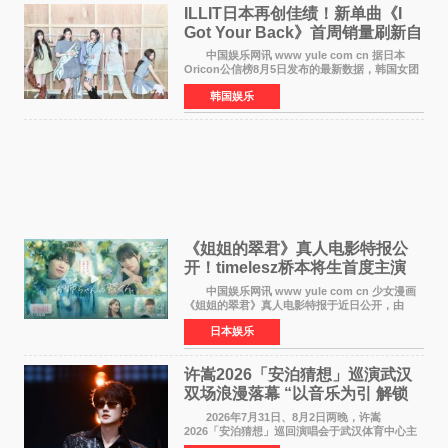
ILLIT日本再创佳绩！新单曲《I
Got Your Back》首周销量刷新自
身纪录
中国娱乐网讯 www yule com cn 据日本
Oricon公信榜8月5日发布的最新数据，韩国女团
ILLIT在日本发行的第二张单曲《I Got Your
韩国娱乐
Back》首周销量达到71,009张，成功跻身最新一
期周单曲排行
《姐姐的翠君》真人电影特报公
开！timelesz桥本将生首度主演
12月4日上映
中国娱乐网讯 www yule com cn 少女漫画
《姐姐的翠君》真人电影特报于近日公开，由
timelesz成员桥本将生担任主演，这也是他首次
日本娱乐
担任电影主演，引发高度关注。 女高中生咲
苗翠（中岛瑠菜
许嵩2026「安泊猜想」巡演武汉
双场浪漫落幕 “以音乐为引 解锁
江城记忆”
2026年7月31日、8月2日两晚，许嵩
2026「安泊猜想」巡回演唱会于武汉体育中心主
体育场盛大开唱。许嵩与数万歌迷在此相聚，从