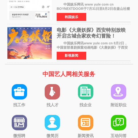
辑改版
中国娱乐网讯 www yule com cn
BOYNEXTDOOR于7月31日至8月2日在釜山社稷
室内体育馆举办了BOYNEXTDOOR TOUR
韩国娱乐
&lsquo;KNOCK ON Vol 2&rsquo; IN
BUSAN，与当地粉丝共度难忘时光。 在演
电影《大唐妖探》西安特别放映
开启古城合家欢奇幻冒险！
中国娱乐网讯www yule com cn 8月2日，
中国首部喜剧探案动画电影《大唐妖探》于西安
举办特别放映活动。活动面向西安市民及广大游
影视新闻
客开放超前观影，让一众观众率先奔赴一场新奇
欢乐的大唐探案之
中国艺人网相关服务
找工作
找人才
找企业
附近职位
微招聘
微简历
新闻资讯
互动问答