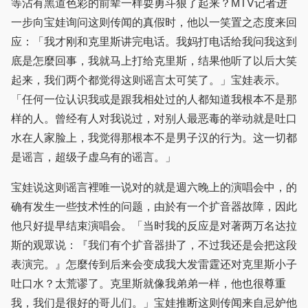
等沾有黑道色彩的前辈一样耍勇斗狠了起来？MTV记者进
一步向宝娃询问这则传闻的真假时，他以一笑置之态度来回
应：「我才刚和克里斯讲完电话。我妈打电话给我问我这到
底是怎麼回事，我就马上打给克里斯，结果他听了以后大笑
起来，我们两个都觉得这则谣言太可笑了。」宝娃表示。
「任何一位认识我或是跟我相处过的人都知道我根本不是那
样的人。曾经有人对我说过，对别人最恶毒的举动就是吐口
水在人家脸上，我觉得那根本不是男子汉的行为。这一切都
是谣言，超级子虚乌有的谣言。」
宝娃说这则谣言裡唯一说对的就是週六晚上的演唱会中，的
确有发生一些技术性的问题，由於有一个扩音器故障，因此
他只好提早结束演唱会。「当时我的反应是对著两万名达拉
斯的观眾说：『我们有个扩音器掛了，不过我还是会把这段
表演完。』怎麼传到后来会变成我大发雷霆还对克里斯小子
吐口水？太荒谬了。克里斯就像我弟弟一样，他也很尊重
我，我们是很好的哥儿们。」宝娃推断这则传闻来自忌妒他