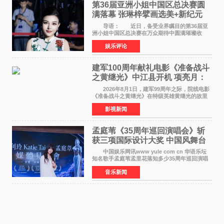
第36届亚洲小姐中国区总决赛圆
满落幕 张琳梓擘画选美+新纪元
导语： 近日，备受业界瞩目的第36届亚
洲小姐中国区总决赛在万众期待中圆满璀璨收
官。整场盛典汇聚万千芳华，不仅完成了新一届
娱乐评论
美丽代言人的加冕选拔，更在行业发展层面带来
颠覆性突破。活动
建军100周年献礼电影《准备战斗
之黄继光》中江县开机 项亮月：
以光影为笔，书写英雄赞歌
2026年8月1日，建军99周年之际，院线电影
《准备战斗之黄继光》在特级英雄黄继光的故里
——四川省德阳市中江县黄继光出生地正式开
影视新闻
机。本片出品人、总制片人项亮月主持开机仪
式，&zwnj;特级英雄
孟庭苇《35周年巡回演唱会》斩
获三项国际设计大奖 中国风舞台
美学获全球认可
中国娱乐网讯www yule com cn 华语乐坛
知名歌手孟庭苇孟里花落知多少35周年巡回演唱
会再传喜讯。该演唱会先后荣获美国MUSE
音乐新闻
Creative Awards白金奖（Platinum Winner）、
英国London Design