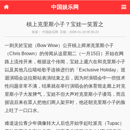
中国娱乐网
首页
新闻
女性
内地娱乐
槓上克里斯小子？宝娃一笑置之
港台娱乐
日本娱乐
韩国娱乐
欧美娱乐
来源： 中国娱乐网 日期：2008-01-18 08:35:23
体育花边
音乐新闻
影视新闻
内地明星八卦
港台明星八卦
日本韩国明星
欧美明星八卦
娱乐评论
一则关於宝娃（Bow Wow）公开槓上师弟克里斯小子
八卦
（Chris Brown）的传闻从这星期二（一月15日）开始在网
路上流传开来，根据这个传闻，宝娃上週六在和克里斯小子
以及其他几位嘻哈歌手连袂进行的「Exclusive Holiday」巡
迴演唱会达拉斯站表演结束之后，因为对演唱会中一些技术
性问题非常不满，结果就在举行演唱会的体育馆走廊上对克
里斯小子大发脾气，宝娃不但大声对克里斯小子谩骂，而且
据说后来在眾人把他们两人架开时，他还朝克里斯小子的脸
上吐了一口口水。
难道这位青少年偶像转大人后也开始学起吐派克（Tupac）