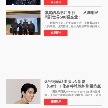
娱乐评论
浪漫惬意的舞台设计到充满诚意与惊喜的现场互
动，共同开启了一场关于
张翼的易学江湖行——从湖湘民
间到世界500强企业！
张翼的传奇，始于湖南长沙一个普通却又不
凡的家庭。说其普通，是因为那里有世俗的烟火
气；说其不凡，是因为家中有一位洞悉天地玄机
娱乐评论
的长者——他的爷爷。作为当地的风水师，爷爷
是张翼走进易学
金宇彬确认出演tvN新剧
《Gift》！化身棒球教练带领垫底
球队逆袭
中国娱乐网讯 www yule com cn 据韩媒报
道，演员金宇彬确定出演tvN新剧《Gift》，该剧
预计将于下半年播出，引发观众高度期待。
韩国娱乐
本剧改编自同名网络漫画，讲述一位经历意外事
故后获得特殊