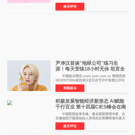
的特别赞助商,明星辣妈袁咏仪倾情参与，向广大
娱乐评论
都市女性传递健康生活新主张，寄语当代女性在
家庭与自我之间
尹净汉首谈“地狱公司”练习生
涯！每天苦练18小时无休 坦言全
靠成员撑过来
中国娱乐网讯 www yule com cn 韩国男团
SEVENTEEN成员净汉近日在节目中首度公开出
道前的残酷练习生经历，并提及经纪公司Pledis
韩国娱乐
娱乐，引发广泛关注。 在8月2日播出的日本
TBS综艺节目《周
积极发展智能经济新形态 Al赋能
千行百业 第十四届CIES峰会在南
京盛大召开
中国医院改革先锋、著名医院管理专家、北
京健临医疗集团创始人朱明先生荣膺两项年度大
奖 2026年7月31日，盛夏金陵，长江之畔，
娱乐评论
以重落地·真务实·强链接为主题的2026&lsquo;人
工智能+&rsquo