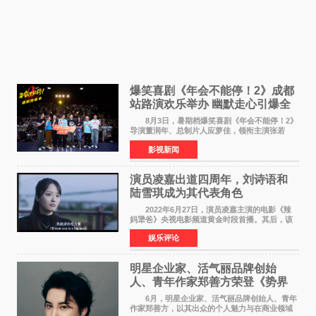
爆笑喜剧《年会不能停！2》成都
站路演欢乐举办 幽默走心引爆全
场共鸣
8月3日，暑期档爆笑喜剧《年会不能停！2》
导演董润年、总制片人应萝佳，领衔主演张若
昀、白客，惊喜出演庄达菲，特别主演孙艺洲，
影视新闻
特别出演田雨，友情出演欧阳奋强出席成都路
演，与观众近距离互
演员凌嘉出道四周年，刘诗语和
陆雪琪成为其代表角色
2022年6月27日，演员凌嘉主演的电影《辣
妈犟爸》央视电影频道黄金时段首播。其后，该
电影在央视电影频道多次复播（2022年8月10
娱乐评论
日，2022年9月30日，2023年7月17日，2025年7
月14日）。除了多次复
明星企业家、活气丽品牌创始
人、青年作家郑善方荣登《势界
POWERCIRCLES》6月刊
6月，明星企业家、活气丽品牌创始人、青年
作家郑善方，以其出众的个人魅力与在商业领域