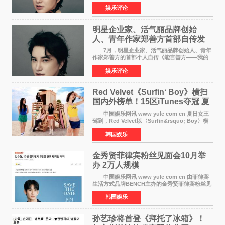
的卓越建树，成功登上《势界
娱乐评论
POWERCIRCLES》，展现了他在时尚与商业领
域的双重影响力。 明星企业家、青
明星企业家、活气丽品牌创始
人、青年作家郑善方首部自传发
布， 书写跨界创业者的成长答卷
7月，明星企业家、活气丽品牌创始人、青年
作家郑善方的首部个人自传《能言善方——我的
跨界人生》正式发行。这本书以他的人生轨迹为
娱乐评论
脉络，首次完整公开了从逐梦少年到横跨美业、
公益等多领域的
Red Velvet《Surfin‘ Boy》横扫
国内外榜单！15区iTunes夺冠 夏
日女王强势回归
中国娱乐网讯 www yule com cn 夏日女王
驾到，Red Velvet以〈Surfin&rsquo; Boy〉横
扫国内外榜单，获得音乐粉丝的热烈反响。
韩国娱乐
Red Velvet于3日发行了夏日迷你专辑《Velvet
Summer》，
金秀贤菲律宾粉丝见面会10月举
办 2万人规模
中国娱乐网讯 www yule com cn 由菲律宾
生活方式品牌BENCH主办的金秀贤菲律宾粉丝见
面会，将于10月2日在马尼拉SM Mall of
韩国娱乐
Asia（MOA）竞技场举行，预计规模达2万人。
这也是金秀贤自去年陷
孙艺珍将首登《拜托了冰箱》！