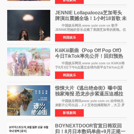
近距离趣味互动，畅聊创作细节与名场面，一路
笑声不断。影片讲
JENNIE Lollapalooza芝加哥头
牌演出震撼全场！1小时18首歌 未
发行新曲首度公开
中国娱乐网讯 www yule com cn 歌手
JENNIE用她的音乐点燃了美国芝加哥的夜晚。仅
需1小时，就足以证明K-pop女性solo艺人首次登
韩国娱乐
上Lollapalooza这一头衔的分量。她向世人展示
了为何自己能作为世
KiiiKiii新曲《Pop Off Pop Off》
今日TikTok率先公开！回归预热
全面启动
中国娱乐网讯 www yule com cn KiiiKiii将
于8月3日下午6点通过全球内容平台TikTok公开
将于10日发行的迷你三辑《WhyKiiiKiii》主打歌
韩国娱乐
〈Pop Off Pop Off〉的挑战视频，率先公开部分
音源和亮
惊悚大片《逃出绝命街》曝中国
独家海报 恐龙步步紧逼压迫感拉
满
中国娱乐网讯www yule com cn 由华纳兄
弟影片公司出品，J·J·艾布拉姆斯制片，大卫·罗
伯特·米切尔执导，好莱坞巨星安妮·海瑟薇、伊万
影视新闻
·麦克格雷格主演的2026年暑期惊悚恐龙大片《逃
出绝命
BOYNEXTDOOR官宣日韩双回
归！8月日本数码单曲+9月正规一