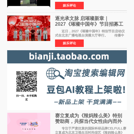
来到现场的机会。 2026卓威高校电竞文化节
娱乐评论
已经落下帷幕，在活动结束后，仍有不少高校电
竞社负责人和现
逐光承文脉 启璀璨新章｜
2027《璀璨中国年》节目招募工
作圆满启动
近日，2027《璀璨中国年》特别节目启动仪
式在北京广播电视台演播大厅举行。 传播中
华优秀传统文化，弘扬纯正国风艺术，打造高规
娱乐评论
格、高质感、正能量的文艺盛典，是璀璨中国年
矢志不渝的初心
赛立复成为《辣妈辣么美》特别
赞助商，共探当代女性由内而外
活力美
专注于严肃抗衰的国际科研品牌CELFULL赛
立复成为北京卫视生活时尚综艺《辣妈辣么美》