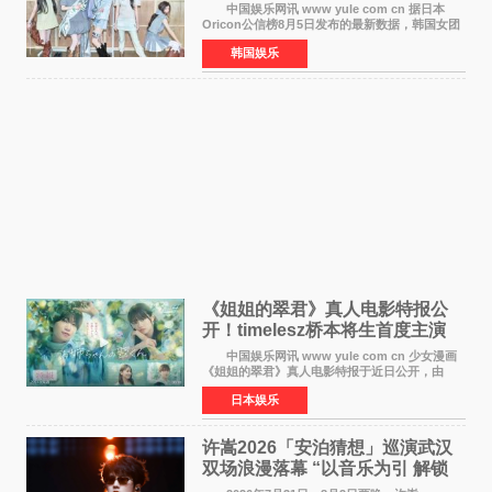
身纪录
中国娱乐网讯 www yule com cn 据日本
Oricon公信榜8月5日发布的最新数据，韩国女团
ILLIT在日本发行的第二张单曲《I Got Your
韩国娱乐
Back》首周销量达到71,009张，成功跻身最新一
期周单曲排行
《姐姐的翠君》真人电影特报公
开！timelesz桥本将生首度主演
12月4日上映
中国娱乐网讯 www yule com cn 少女漫画
《姐姐的翠君》真人电影特报于近日公开，由
timelesz成员桥本将生担任主演，这也是他首次
日本娱乐
担任电影主演，引发高度关注。 女高中生咲
苗翠（中岛瑠菜
许嵩2026「安泊猜想」巡演武汉
双场浪漫落幕 “以音乐为引 解锁
江城记忆”