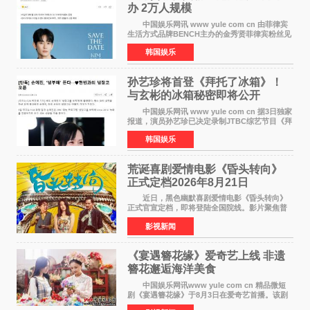
办 2万人规模
中国娱乐网讯 www yule com cn 由菲律宾
生活方式品牌BENCH主办的金秀贤菲律宾粉丝见
面会，将于10月2日在马尼拉SM Mall of
韩国娱乐
Asia（MOA）竞技场举行，预计规模达2万人。
这也是金秀贤自去年陷
孙艺珍将首登《拜托了冰箱》！
与玄彬的冰箱秘密即将公开
中国娱乐网讯 www yule com cn 据3日独家
报道，演员孙艺珍已决定录制JTBC综艺节目《拜
托了冰箱》，目前正在协调具体细节。这是孙艺
韩国娱乐
珍首次公开个人冰箱，也是她婚后首次以玄彬的
妻子身份参与
荒诞喜剧爱情电影《昏头转向》
正式定档2026年8月21日
近日，黑色幽默喜剧爱情电影《昏头转向》
正式官宣定档，即将登陆全国院线。影片聚焦普
通人的荒诞生活，以戏谑诙谐的镜头语言、反转
影视新闻
不断的剧情，融合爆笑喜剧与细腻爱情元素，打
造出一部接地气
《宴遇簪花缘》爱奇艺上线 非遗
簪花邂逅海洋美食
中国娱乐网讯www yule com cn 精品微短
剧《宴遇簪花缘》于8月3日在爱奇艺首播。该剧
是泉州荣膺世界美食之都后推出的首部美食主题