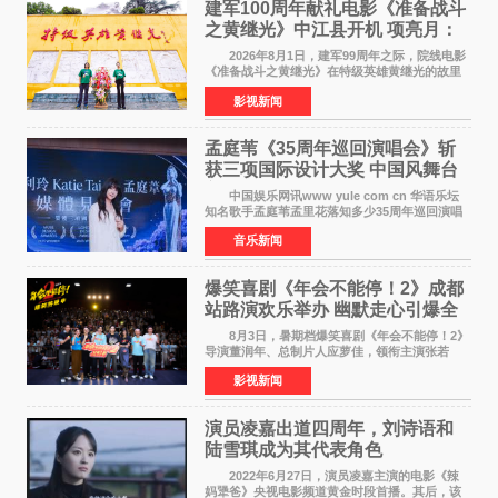
建军100周年献礼电影《准备战斗
之黄继光》中江县开机 项亮月：
以光影为笔，书写英雄赞歌
2026年8月1日，建军99周年之际，院线电影
《准备战斗之黄继光》在特级英雄黄继光的故里
——四川省德阳市中江县黄继光出生地正式开
影视新闻
机。本片出品人、总制片人项亮月主持开机仪
式，&zwnj;特级英雄
孟庭苇《35周年巡回演唱会》斩
获三项国际设计大奖 中国风舞台
美学获全球认可
中国娱乐网讯www yule com cn 华语乐坛
知名歌手孟庭苇孟里花落知多少35周年巡回演唱
会再传喜讯。该演唱会先后荣获美国MUSE
音乐新闻
Creative Awards白金奖（Platinum Winner）、
英国London Design
爆笑喜剧《年会不能停！2》成都
站路演欢乐举办 幽默走心引爆全
场共鸣
8月3日，暑期档爆笑喜剧《年会不能停！2》
导演董润年、总制片人应萝佳，领衔主演张若
昀、白客，惊喜出演庄达菲，特别主演孙艺洲，
影视新闻
特别出演田雨，友情出演欧阳奋强出席成都路
演，与观众近距离互
演员凌嘉出道四周年，刘诗语和
陆雪琪成为其代表角色
2022年6月27日，演员凌嘉主演的电影《辣
妈犟爸》央视电影频道黄金时段首播。其后，该