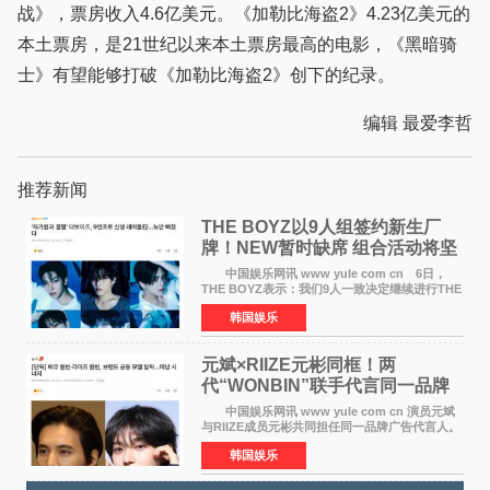
战》，票房收入4.6亿美元。《加勒比海盗2》4.23亿美元的
本土票房，是21世纪以来本土票房最高的电影，《黑暗骑
士》有望能够打破《加勒比海盗2》创下的纪录。
编辑 最爱李哲
推荐新闻
THE BOYZ以9人组签约新生厂
牌！NEW暂时缺席 组合活动将坚
定不移继续
中国娱乐网讯 www yule com cn 6日，
THE BOYZ表示：我们9人一致决定继续进行THE
BOYZ组合活动，并且已经完成了组合团体活动
韩国娱乐
签约。目前正在新生厂牌下进行活动准备。尚未
离开THE BOYZ原所
元斌×RIIZE元彬同框！两
代“WONBIN”联手代言同一品牌
颜值天花板合体
中国娱乐网讯 www yule com cn 演员元斌
与RIIZE成员元彬共同担任同一品牌广告代言人。
6日据独家报道，继演员元斌之后，RIIZE元彬最
韩国娱乐
近也被选为某在线中介平台A公司的共同广告代言
人，两人将作