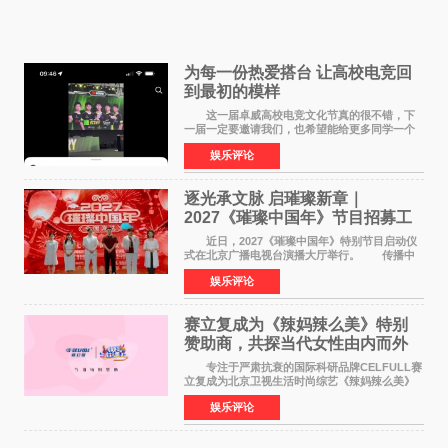
为每一份热爱搭台 让高校电竞回
到最初的模样
这一届卓威高校电竞文化节真的很不错，下
一届一定要邀请我们，也希望能给更多同学一个
来到现场的机会。 2026卓威高校电竞文化节
娱乐评论
已经落下帷幕，在活动结束后，仍有不少高校电
竞社负责人和现
逐光承文脉 启璀璨新章｜
2027《璀璨中国年》节目招募工
作圆满启动
近日，2027《璀璨中国年》特别节目启动仪
式在北京广播电视台演播大厅举行。 传播中
华优秀传统文化，弘扬纯正国风艺术，打造高规
娱乐评论
格、高质感、正能量的文艺盛典，是璀璨中国年
矢志不渝的初心
赛立复成为《辣妈辣么美》特别
赞助商，共探当代女性由内而外
活力美
专注于严肃抗衰的国际科研品牌CELFULL赛
立复成为北京卫视生活时尚综艺《辣妈辣么美》
的特别赞助商,明星辣妈袁咏仪倾情参与，向广大
娱乐评论
都市女性传递健康生活新主张，寄语当代女性在
家庭与自我之间