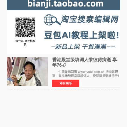
香港殿堂级填词人黎彼得病逝 享
年76岁​
中国娱乐网讯 www yule com cn 据港媒报
道，香港乐坛殿堂级填词人、资深演员黎彼得于8
月5日上午因病离世，终年76岁。好友钟志光透
港台娱乐
露，黎彼得今年3月中风后便卧床休养，身体机能
持续衰退，最