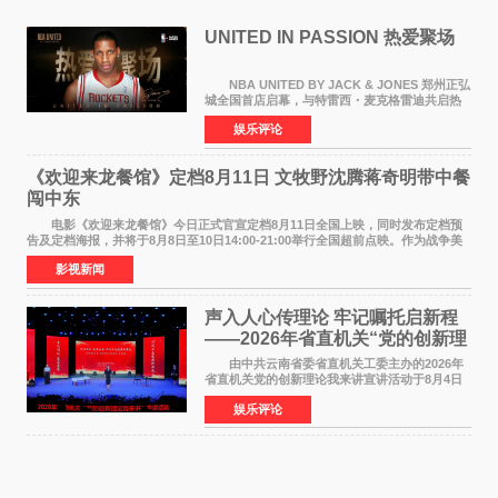
UNITED IN PASSION 热爱聚场
NBA UNITED BY JACK & JONES 郑州正弘
城全国首店启幕，与特雷西・麦克格雷迪共启热
爱 2026 年7 月21 日，
娱乐评论
NBAUNITEDBYJACK&JONES 全国首店，于郑
州正弘城正式启幕。NBA 传奇球星
《欢迎来龙餐馆》定档8月11日 文牧野沈腾蒋奇明带中餐
闯中东
电影《欢迎来龙餐馆》今日正式官宣定档8月11日全国上映，同时发布定档预
告及定档海报，并将于8月8日至10日14:00-21:00举行全国超前点映。作为战争美
食大片，影片讲述的是中国厨师徐福（沈腾
影视新闻
声入人心传理论 牢记嘱托启新程
——2026年省直机关“党的创新理
论我来讲”宣讲活动圆满落幕
由中共云南省委省直机关工委主办的2026年
省直机关党的创新理论我来讲宣讲活动于8月4日
至5日在昆明举办。活动以 "牢记嘱托 感恩奋进
娱乐评论
开创云南发展新局面 "为主题，坚持以新时代中国
特色社会主义