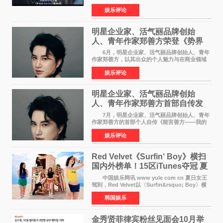
电影在央视电影频道多次复播（2022年8月10
娱乐评论
日，2022年9月30日，2023年7月17日，2025年7
月14日）。除了多次复
明星企业家、活气丽品牌创始
人、青年作家郑善方荣登《势界
POWERCIRCLES》6月刊
6月，明星企业家、活气丽品牌创始人、青年
作家郑善方，以其出众的个人魅力与在商业领域
的卓越建树，成功登上《势界
娱乐评论
POWERCIRCLES》，展现了他在时尚与商业领
域的双重影响力。 明星企业家、青
明星企业家、活气丽品牌创始
人、青年作家郑善方首部自传发
布， 书写跨界创业者的成长答卷
7月，明星企业家、活气丽品牌创始人、青年
作家郑善方的首部个人自传《能言善方——我的
跨界人生》正式发行。这本书以他的人生轨迹为
娱乐评论
脉络，首次完整公开了从逐梦少年到横跨美业、
公益等多领域的
Red Velvet《Surfin‘ Boy》横扫
国内外榜单！15区iTunes夺冠 夏
日女王强势回归
中国娱乐网讯 www yule com cn 夏日女王
驾到，Red Velvet以〈Surfin&rsquo; Boy〉横
扫国内外榜单，获得音乐粉丝的热烈反响。
韩国娱乐
Red Velvet于3日发行了夏日迷你专辑《Velvet
Summer》，
金秀贤菲律宾粉丝见面会10月举