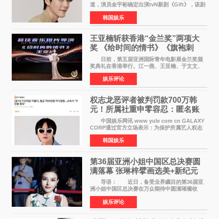
道，演员金宇彬确定出演tvN新剧《Gift》，该剧
预计将于下半年播出，引发观众高度期待。
韩国娱乐
本剧改编自同名网络漫画，讲述一位经历意外事
故后获得特殊
王亚楠斩获香港“金兰奖”两项大
奖 《给时间的情书》《旗袍刺
客》双双获肯定
日前，第五届亚洲国际青年电影展金兰奖颁
奖典礼在香港举行。江一燕、王亚楠、于文文、
李东学等知名演员出席活动。著名演员、导演王
娱乐评论
亚楠凭借音乐故事片《给时间的情书》和院线电
影《旗袍刺客》
权志龙恶评者被判罚款700万韩
元！所属社重申零容忍：匿名账
号也难逃刑责
中国娱乐网讯 www yule com cn GALAXY
CORP通过官方立场表示：为保护所属艺人权志
龙的名誉和权益，将持续对网络上发生的名誉损
韩国娱乐
害、散布虚假事实、侮辱、恶意诽谤等行为采取
法律应对措施。
第36届亚洲小姐中国区总决赛圆
满落幕 张琳梓擘画选美+新纪元
导语： 近日，备受业界瞩目的第36届亚
洲小姐中国区总决赛在万众期待中圆满璀璨收
官。整场盛典汇聚万千芳华，不仅完成了新一届
娱乐评论
美丽代言人的加冕选拔，更在行业发展层面带来
颠覆性突破。活动