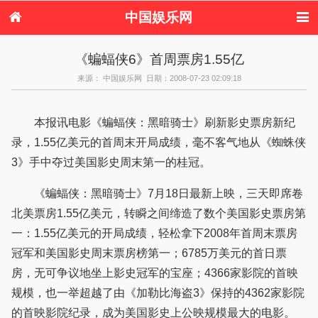
中国娱乐网
首页
新闻
女性
内地娱乐
《蝙蝠侠6》首周票房1.55亿
港台娱乐
日本娱乐
韩国娱乐
欧美娱乐
来源： 中国娱乐网 日期：2008-07-23 02:09:18
体育花边
音乐新闻
影视新闻
内地明星八卦
港台明星八卦
日本韩国明星
欧美明星八卦
娱乐评论
八卦
本报讯电影《蝙蝠侠：黑暗骑士》刷新影史票房新纪
录，1.55亿美元的首周末开局成绩，毫不客气地从《蜘蛛侠
3》手中夺过美国影史周末第一的桂冠。
《蝙蝠侠：黑暗骑士》7月18日最新上映，三天即席卷
北美票房1.55亿美元，转瞬之间缔造了数个美国影史票房第
一：1.55亿美元的开局成绩，轻松拿下2008年首周末票房
冠军和美国影史周末票房榜第一；6785万美元的首日票
房，无可争议地坐上影史冠军的宝座；4366家影院的首映
规模，也一举超越了由《加勒比海盗3》保持的4362家影院
的首映影院纪录，成为美国影史上公映规模最大的电影。