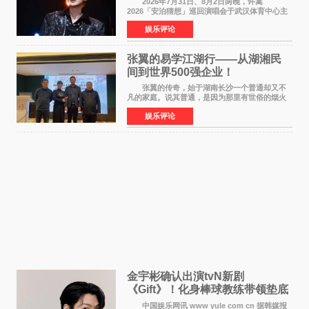
2026年7月31日、8月2日两晚，许嵩
2026「安泊猜想」巡回演唱会于武汉体育中心主
体育场盛大开唱。许嵩与数万歌迷在此相聚，从
娱乐评论
浪漫惬意的舞台设计到充满诚意与惊喜的现场互
动，共同开启了一场关于
张翼的易学江湖行——从湖湘民
间到世界500强企业！
张翼的传奇，始于湖南长沙一个普通却又不
凡的家庭。说其普通，是因为那里有世俗的烟火
气；说其不凡，是因为家中有一位洞悉天地玄机
娱乐评论
的长者——他的爷爷。作为当地的风水师，爷爷
是张翼走进易学
金宇彬确认出演tvN新剧
《Gift》！化身棒球教练带领垫底
球队逆袭
中国娱乐网讯 www yule com cn 据韩媒报