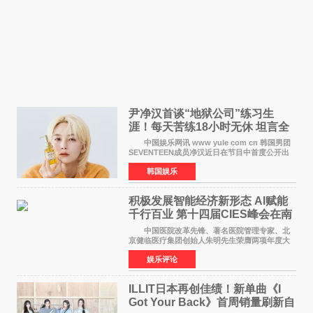
尹净汉首谈“地狱公司”练习生
涯！每天苦练18小时无休 坦言全
靠成员撑过来
中国娱乐网讯 www yule com cn 韩国男团
SEVENTEEN成员净汉近日在节目中首度公开出
道前的残酷练习生经历，并提及经纪公司Pledis
韩国娱乐
娱乐，引发广泛关注。 在8月2日播出的日本
TBS综艺节目《周
积极发展智能经济新形态 Al赋能
千行百业 第十四届CIES峰会在南
京盛大召开
中国医院改革先锋、著名医院管理专家、北
京健临医疗集团创始人朱明先生荣膺两项年度大
奖 2026年7月31日，盛夏金陵，长江之畔，
娱乐评论
以重落地·真务实·强链接为主题的2026&lsquo;人
工智能+&rsquo
ILLIT日本再创佳绩！新单曲《I
Got Your Back》首周销量刷新自