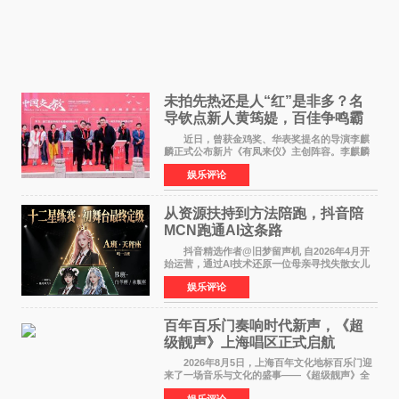
未拍先热还是人“红”是非多？名
导钦点新人黄筠媞，百佳争鸣霸
气回应
近日，曾获金鸡奖、华表奖提名的导演李麒
麟正式公布新片《有凤来仪》主创阵容。李麒麟
早年凭电影《华容道》获得金鸡奖、华表奖提
娱乐评论
名，此后长期参与国内外电影制作，其担任制片
人参与的作品亦曾
从资源扶持到方法陪跑，抖音陪
MCN跑通AI这条路
抖音精选作者@旧梦留声机 自2026年4月开
始运营，通过AI技术还原一位母亲寻找失散女儿
的故事，凭借强情感表达获得大量用户关注，发
娱乐评论
布仅21小时便获得超1亿曝光、超1000万互动。
此后，账号持续沿
百年百乐门奏响时代新声，《超
级靓声》上海唱区正式启航
2026年8月5日，上海百年文化地标百乐门迎
来了一场音乐与文化的盛事——《超级靓声》全
国励志音乐公益节目上海唱区新闻发布会暨启动
娱乐评论