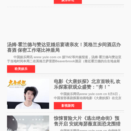
仪式在此隆重举行。各界领导、嘉宾与媒体朋友
齐聚一堂，共同
汤姆·霍兰德与赞达亚婚后宴请亲友！英格兰乡间酒店办
喜酒 保密工作堪比神盾局
中国娱乐网讯 www yule com cn 据TMZ等外媒报道，汤姆·霍兰德与赞达亚
于当地时间本周二在英格兰萨里郡Beaverbrook酒店（靠近霍兰德的出生地金斯
顿）举办婚宴，邀请家人与朋友们喝喜酒，庆祝
欧美娱乐
电影《大唐妖探》北京首映礼 欢
乐探案获观众盛赞：“夯！”
中国娱乐网讯www yule com cn 8月6日，
中国首部喜剧探案动画电影《大唐妖探》在北京
举办电影首映礼。导演程腾、联合导演黄珉、总
影视新闻
制片人曹紫建、制片人李莹莹，配音导演张喆，
对白指导程寅，领
惊悚冒险大片《逃出绝命街》预
售开启 安妮海瑟薇直面恐龙围猎
中国娱乐网讯www yule com cn 由华纳兄