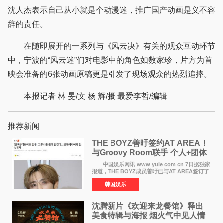
沈人杰表示自己从小就是个动漫迷，推广国产动画是义不容
辞的责任。
在随即展开的一系列与《风云决》有关的观众互动环节
中，宁波的“风云迷”们对电影中的角色如数家珍，片方为首
映会准备的6张动画原稿更是引发了现场观众的热烈追捧。
本报记者 林 旻/文 杨 辉/摄 最爱李哲/编辑
推荐新闻
THE BOYZ善旴签约AT AREA！
与Groovy Room联手 个人+团体
活动并行
中国娱乐网讯 www yule com cn 7日据独家
报道，THE BOYZ成员善旴已与AT AREA签订了
专属合约。AT AREA是由知名制作人组合
韩国娱乐
Groovy Room创立的hip-hop厂牌，旗下拥有多
位实力派音乐人，在韩
沈腾新片《欢迎来龙餐馆》释出
美食特辑与海报 烟火气中见人情