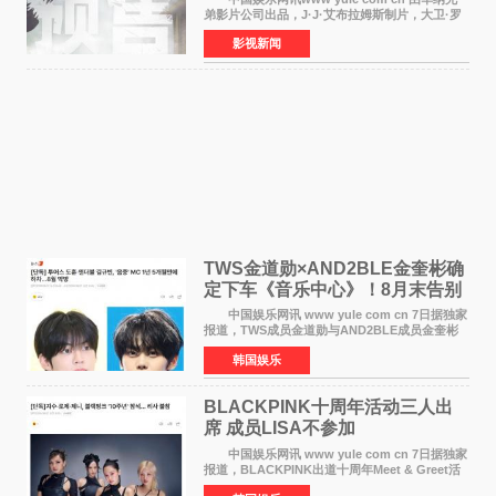
弟影片公司出品，J·J·艾布拉姆斯制片，大卫·罗
伯特·米切尔执导，好莱坞巨星安妮·海瑟薇和伊万
影视新闻
·麦克格雷格领衔主演的2026暑期惊悚冒险大片
《逃出绝
TWS金道勋×AND2BLE金奎彬确
定下车《音乐中心》！8月末告别
MC席位
中国娱乐网讯 www yule com cn 7日据独家
报道，TWS成员金道勋与AND2BLE成员金奎彬
将于8月离开《音乐中心》MC的位置。 金道
韩国娱乐
勋与金奎彬于去年3月与H2H A-NA一起被选为
《音乐中心》MC，约1
BLACKPINK十周年活动三人出
席 成员LISA不参加
中国娱乐网讯 www yule com cn 7日据独家
报道，BLACKPINK出道十周年Meet & Greet活
动将由智秀、ROS&Eacute;、JENNIE出席，