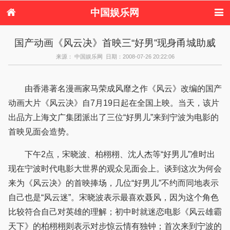
中国娱乐网
首页
新闻
女性
内地娱乐
国产动画《风云决》首映三“好男”现身甬城助威
港台娱乐
日本娱乐
韩国娱乐
欧美娱乐
来源： 中国娱乐网 日期：2008-07-26 20:22:06
体育花边
音乐新闻
影视新闻
内地明星八卦
港台明星八卦
日本韩国明星
欧美明星八卦
娱乐评论
八卦
由香港著名漫画家马荣成风靡之作《风云》改编的国产
动画大片《风云决》自7月19日起在全国上映。当天，该片
出品方上海文广集团派出了三位“好男儿”来到宁波为电影的
首映见面会造势。
下午2点，宋晓波、柏栩栩、沈人杰等“好男儿”准时出
现在宁波时代电影大世界的观众见面会上。谈到这次为何会
来为《风云决》的首映捧场，几位“好男儿”不约而同地表示
自己也是“风云迷”。宋晓波表示最喜欢聂风，因为这个角色
比较符合自己对英雄的理解；初中时就迷恋电影《风云雄霸
天下》的柏栩栩则表示对步惊云情有独钟；首次来到宁波的