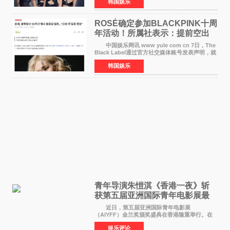
韩国娱乐
LISA将缺席。 此前BLACKPINK所属社YG并
未为组合出道十周年做
ROSÉ确定参加BLACKPINK十周
年活动！所属社表示：提前空出
了时间
中国娱乐网讯 www yule com cn 7日，The
Black Label通过官方社交媒体账号发表声明，就
近期网络上关于ROS&Eacute;个人行程及是否参
韩国娱乐
加BLACKPINK出道纪念活动的种种猜测作出正
式回应。 Th
青年导演朱愷淇《香港一夜》斩
获第五届亚洲国际青年电影展最
佳剧本改编奖
近日，第五届亚洲国际青年电影展
（AIYFF）金兰奖颁奖盛典在香港隆重举行。在
这场汇聚数百位海内外电影人、文化界人士及媒
娱乐评论
体代表的亚洲青年影视盛会上，香港本土电影