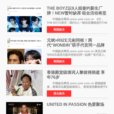
THE BOYZ以9人组签约新生厂
牌！NEW暂时缺席 组合活动将坚
定不移继续
中国娱乐网讯 www yule com cn 6日，
THE BOYZ表示：我们9人一致决定继续进行THE
BOYZ组合活动，并且已经完成了组合团体活动
韩国娱乐
签约。目前正在新生厂牌下进行活动准备。尚未
离开THE BOYZ原所
元斌×RIIZE元彬同框！两
代“WONBIN”联手代言同一品牌
颜值天花板合体
中国娱乐网讯 www yule com cn 演员元斌
与RIIZE成员元彬共同担任同一品牌广告代言人。
6日据独家报道，继演员元斌之后，RIIZE元彬最
韩国娱乐
近也被选为某在线中介平台A公司的共同广告代言
人，两人将作
香港殿堂级填词人黎彼得病逝 享
年76岁​
中国娱乐网讯 www yule com cn 据港媒报
道，香港乐坛殿堂级填词人、资深演员黎彼得于8
月5日上午因病离世，终年76岁。好友钟志光透
港台娱乐
露，黎彼得今年3月中风后便卧床休养，身体机能
持续衰退，最
UNITED IN PASSION 热爱聚场