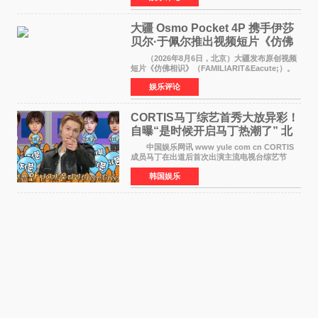
《香港一夜》（Dawn in Ho
大疆 Osmo Pocket 4P 携手伊莎
贝尔·于佩尔推出视频短片《仿佛
相识》
（2026年8月6日，北京）大疆发布原创视频
短片《仿佛相识》（FAMILIARIT&Eacute;）。
视频短片由戛纳国际电影节最佳女演员伊莎贝尔·
娱乐评论
于佩尔（Isabelle Huppert）主演，全程使用大
疆首款双主摄口
CORTIS马丁综艺首秀大放异彩！
自曝“是时候开启马丁热潮了” 北
美巡演火热进行中
中国娱乐网讯 www yule com cn CORTIS
成员马丁在出道后首次出演主流电视台综艺节
目，展现了多才多艺的魅力。 马丁出演了5日
韩国娱乐
播出的MBC《Radio Star》Fashion与Passion
之间，I&lsquo;m