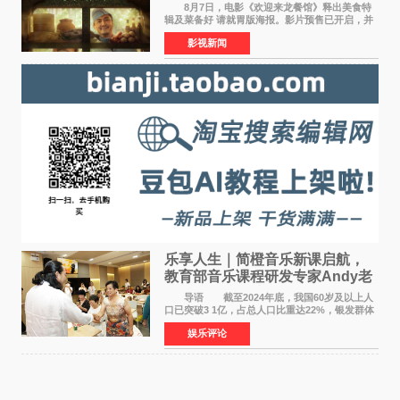
温暖
8月7日，电影《欢迎来龙餐馆》释出美食特
辑及菜备好 请就胃版海报。影片预售已开启，并
将于8月8日至10日14:00-21:00举行全国超前点
影视新闻
映。电影《欢迎来龙餐馆》作为战争美食喜剧大
片，讲述了中国
乐享人生｜简橙音乐新课启航，
教育部音乐课程研发专家Andy老
师重磅入驻领航银龄琴声
导语 截至2024年底，我国60岁及以上人
口已突破3 1亿，占总人口比重达22%，银发群体
的精神文化需求日益凸显。2024年1月，国务院办
娱乐评论
公厅印发《关于发展银发经济增进老年人福祉的
意见》——这是