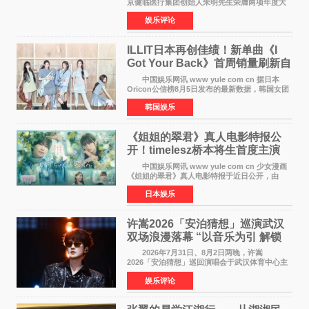
京健临医疗集团创始人朱明先生荣膺两项年度大
奖 2026年7月31日，盛夏金陵，长江之畔，
娱乐评论
以重落地·真务实·强链接为主题的2026&lsquo;人
工智能+&rsquo
ILLIT日本再创佳绩！新单曲《I
Got Your Back》首周销量刷新自
身纪录
中国娱乐网讯 www yule com cn 据日本
Oricon公信榜8月5日发布的最新数据，韩国女团
ILLIT在日本发行的第二张单曲《I Got Your
韩国娱乐
Back》首周销量达到71,009张，成功跻身最新一
期周单曲排行
《姐姐的翠君》真人电影特报公
开！timelesz桥本将生首度主演
12月4日上映
中国娱乐网讯 www yule com cn 少女漫画
《姐姐的翠君》真人电影特报于近日公开，由
timelesz成员桥本将生担任主演，这也是他首次
日本娱乐
担任电影主演，引发高度关注。 女高中生咲
苗翠（中岛瑠菜
许嵩2026「安泊猜想」巡演武汉
双场浪漫落幕 “以音乐为引 解锁
江城记忆”
2026年7月31日、8月2日两晚，许嵩
2026「安泊猜想」巡回演唱会于武汉体育中心主
体育场盛大开唱。许嵩与数万歌迷在此相聚，从
娱乐评论
浪漫惬意的舞台设计到充满诚意与惊喜的现场互
动，共同开启了一场关于