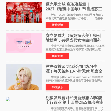
逐光承文脉 启璀璨新章｜
2027《璀璨中国年》节目招募工
作圆满启动
近日，2027《璀璨中国年》特别节目启动仪
式在北京广播电视台演播大厅举行。 传播中
华优秀传统文化，弘扬纯正国风艺术，打造高规
娱乐评论
格、高质感、正能量的文艺盛典，是璀璨中国年
矢志不渝的初心
赛立复成为《辣妈辣么美》特别
赞助商，共探当代女性由内而外
活力美
专注于严肃抗衰的国际科研品牌CELFULL赛
立复成为北京卫视生活时尚综艺《辣妈辣么美》
的特别赞助商,明星辣妈袁咏仪倾情参与，向广大
娱乐评论
都市女性传递健康生活新主张，寄语当代女性在
家庭与自我之间
尹净汉首谈“地狱公司”练习生
涯！每天苦练18小时无休 坦言全
靠成员撑过来
中国娱乐网讯 www yule com cn 韩国男团
SEVENTEEN成员净汉近日在节目中首度公开出
道前的残酷练习生经历，并提及经纪公司Pledis
韩国娱乐
娱乐，引发广泛关注。 在8月2日播出的日本
TBS综艺节目《周
积极发展智能经济新形态 Al赋能
千行百业 第十四届CIES峰会在南
京盛大召开
中国医院改革先锋、著名医院管理专家、北