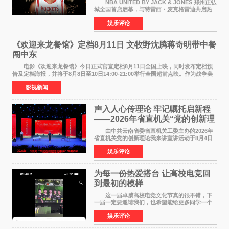
NBA UNITED BY JACK & JONES 郑州正弘
城全国首店启幕，与特雷西・麦克格雷迪共启热
爱 2026 年7 月21 日，
娱乐评论
NBAUNITEDBYJACK&JONES 全国首店，于郑
州正弘城正式启幕。NBA 传奇球星
《欢迎来龙餐馆》定档8月11日 文牧野沈腾蒋奇明带中餐
闯中东
电影《欢迎来龙餐馆》今日正式官宣定档8月11日全国上映，同时发布定档预
告及定档海报，并将于8月8日至10日14:00-21:00举行全国超前点映。作为战争美
食大片，影片讲述的是中国厨师徐福（沈腾
影视新闻
声入人心传理论 牢记嘱托启新程
——2026年省直机关“党的创新理
论我来讲”宣讲活动圆满落幕
由中共云南省委省直机关工委主办的2026年
省直机关党的创新理论我来讲宣讲活动于8月4日
至5日在昆明举办。活动以 "牢记嘱托 感恩奋进
娱乐评论
开创云南发展新局面 "为主题，坚持以新时代中国
特色社会主义
为每一份热爱搭台 让高校电竞回
到最初的模样
这一届卓威高校电竞文化节真的很不错，下
一届一定要邀请我们，也希望能给更多同学一个
来到现场的机会。 2026卓威高校电竞文化节
娱乐评论
已经落下帷幕，在活动结束后，仍有不少高校电
竞社负责人和现