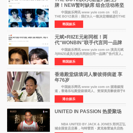
牌！NEW暂时缺席 组合活动将坚
定不移继续
中国娱乐网讯 www yule com cn 6日，
THE BOYZ表示：我们9人一致决定继续进行THE
BOYZ组合活动，并且已经完成了组合团体活动
韩国娱乐
签约。目前正在新生厂牌下进行活动准备。尚未
离开THE BOYZ原所
元斌×RIIZE元彬同框！两
代“WONBIN”联手代言同一品牌
颜值天花板合体
中国娱乐网讯 www yule com cn 演员元斌
与RIIZE成员元彬共同担任同一品牌广告代言人。
6日据独家报道，继演员元斌之后，RIIZE元彬最
韩国娱乐
近也被选为某在线中介平台A公司的共同广告代言
人，两人将作
香港殿堂级填词人黎彼得病逝 享
年76岁​
中国娱乐网讯 www yule com cn 据港媒报
道，香港乐坛殿堂级填词人、资深演员黎彼得于8
月5日上午因病离世，终年76岁。好友钟志光透
港台娱乐
露，黎彼得今年3月中风后便卧床休养，身体机能
持续衰退，最
UNITED IN PASSION 热爱聚场
NBA UNITED BY JACK & JONES 郑州正弘
城全国首店启幕，与特雷西・麦克格雷迪共启热
爱 2026 年7 月21 日，