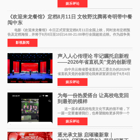
娱乐评论
NBAUNITEDBYJACK&JONES 全国首店，于郑
州正弘城正式启幕。NBA 传奇球星
《欢迎来龙餐馆》定档8月11日 文牧野沈腾蒋奇明带中餐
闯中东
电影《欢迎来龙餐馆》今日正式官宣定档8月11日全国上映，同时发布定档预
告及定档海报，并将于8月8日至10日14:00-21:00举行全国超前点映。作为战争美
食大片，影片讲述的是中国厨师徐福（沈腾
影视新闻
声入人心传理论 牢记嘱托启新程
——2026年省直机关“党的创新理
论我来讲”宣讲活动圆满落幕
由中共云南省委省直机关工委主办的2026年
省直机关党的创新理论我来讲宣讲活动于8月4日
至5日在昆明举办。活动以 "牢记嘱托 感恩奋进
娱乐评论
开创云南发展新局面 "为主题，坚持以新时代中国
特色社会主义
为每一份热爱搭台 让高校电竞回
到最初的模样
这一届卓威高校电竞文化节真的很不错，下
一届一定要邀请我们，也希望能给更多同学一个
来到现场的机会。 2026卓威高校电竞文化节
娱乐评论
已经落下帷幕，在活动结束后，仍有不少高校电
竞社负责人和现
逐光承文脉 启璀璨新章｜