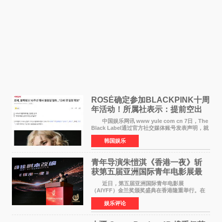
ROSÉ确定参加BLACKPINK十周
年活动！所属社表示：提前空出
了时间
中国娱乐网讯 www yule com cn 7日，The
Black Label通过官方社交媒体账号发表声明，就
近期网络上关于ROS&Eacute;个人行程及是否参
韩国娱乐
加BLACKPINK出道纪念活动的种种猜测作出正
式回应。 Th
青年导演朱愷淇《香港一夜》斩
获第五届亚洲国际青年电影展最
佳剧本改编奖
近日，第五届亚洲国际青年电影展
（AIYFF）金兰奖颁奖盛典在香港隆重举行。在
这场汇聚数百位海内外电影人、文化界人士及媒
娱乐评论
体代表的亚洲青年影视盛会上，香港本土电影
《香港一夜》（Dawn in Ho