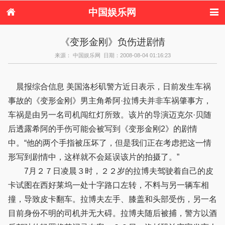
中国娱乐网
首页
新闻
女性
内地娱乐
《变形金刚》负伤进剧情
港台娱乐
日本娱乐
韩国娱乐
欧美娱乐
来源： 中国娱乐网 日期：2008-08-04 01:16:23
体育花边
音乐新闻
影视新闻
内地明星八卦
港台明星八卦
日本韩国明星
欧美明星八卦
娱乐评论
八卦
晨报综合信息 美国洛杉矶警方近日表示，日前发生车祸
事故的《变形金刚》男主角希阿·拉博夫并非车祸肇事方，
车祸是由另一名司机闯红灯所致。该片的导演迈克尔·贝随
后透露希阿的手伤可能会被写到《变形金刚2》的剧情
中。“他的两个手指被压坏了，但是我们正在考虑把这一情
形写到剧情中，这样就不会延误该片的拍摄了。”
7月２７日凌晨３时，２２岁的拉博夫驾驶着自己的皮
卡试图在西好莱坞一处十字路口左转，不料与另一辆车相
撞，导致皮卡翻车。拉博夫左手、膝盖和头部受伤，另一名
目前身份不明的司机并无大碍。拉博夫随后被捕，警方以酒