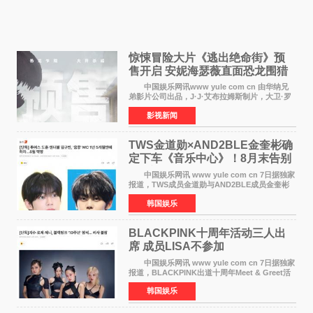
惊悚冒险大片《逃出绝命街》预
售开启 安妮海瑟薇直面恐龙围猎
中国娱乐网讯www yule com cn 由华纳兄
弟影片公司出品，J·J·艾布拉姆斯制片，大卫·罗
伯特·米切尔执导，好莱坞巨星安妮·海瑟薇和伊万
影视新闻
·麦克格雷格领衔主演的2026暑期惊悚冒险大片
《逃出绝
TWS金道勋×AND2BLE金奎彬确
定下车《音乐中心》！8月末告别
MC席位
中国娱乐网讯 www yule com cn 7日据独家
报道，TWS成员金道勋与AND2BLE成员金奎彬
将于8月离开《音乐中心》MC的位置。 金道
韩国娱乐
勋与金奎彬于去年3月与H2H A-NA一起被选为
《音乐中心》MC，约1
BLACKPINK十周年活动三人出
席 成员LISA不参加
中国娱乐网讯 www yule com cn 7日据独家
报道，BLACKPINK出道十周年Meet & Greet活
动将由智秀、ROS&Eacute;、JENNIE出席，
韩国娱乐
LISA将缺席。 此前BLACKPINK所属社YG并
未为组合出道十周年做