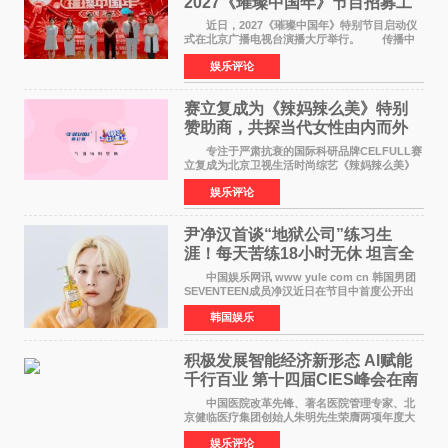
2027《璀璨中国年》节目招募工
作圆满启动
近日，2027《璀璨中国年》特别节目启动仪
式在北京广播电视台演播大厅举行。 传播中
华优秀传统文化，弘扬纯正国风艺术，打造高规
娱乐评论
格、高质感、正能量的文艺盛典，是璀璨中国年
矢志不渝的初心
赛立复成为《辣妈辣么美》特别
赞助商，共探当代女性由内而外
活力美
专注于严肃抗衰的国际科研品牌CELFULL赛
立复成为北京卫视生活时尚综艺《辣妈辣么美》
的特别赞助商,明星辣妈袁咏仪倾情参与，向广大
娱乐评论
都市女性传递健康生活新主张，寄语当代女性在
家庭与自我之间
尹净汉首谈“地狱公司”练习生
涯！每天苦练18小时无休 坦言全
靠成员撑过来
中国娱乐网讯 www yule com cn 韩国男团
SEVENTEEN成员净汉近日在节目中首度公开出
道前的残酷练习生经历，并提及经纪公司Pledis
韩国娱乐
娱乐，引发广泛关注。 在8月2日播出的日本
TBS综艺节目《周
积极发展智能经济新形态 Al赋能
千行百业 第十四届CIES峰会在南
京盛大召开
中国医院改革先锋、著名医院管理专家、北
京健临医疗集团创始人朱明先生荣膺两项年度大
奖 2026年7月31日，盛夏金陵，长江之畔，
娱乐评论
以重落地·真务实·强链接为主题的2026&lsquo;人