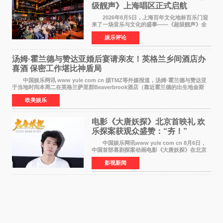
级靓声》上海唱区正式启航
2026年8月5日，上海百年文化地标百乐门迎
来了一场音乐与文化的盛事——《超级靓声》全
国励志音乐公益节目上海唱区新闻发布会暨启动
娱乐评论
仪式在此隆重举行。各界领导、嘉宾与媒体朋友
齐聚一堂，共同
汤姆·霍兰德与赞达亚婚后宴请亲友！英格兰乡间酒店办
喜酒 保密工作堪比神盾局
中国娱乐网讯 www yule com cn 据TMZ等外媒报道，汤姆·霍兰德与赞达亚
于当地时间本周二在英格兰萨里郡Beaverbrook酒店（靠近霍兰德的出生地金斯
顿）举办婚宴，邀请家人与朋友们喝喜酒，庆祝
欧美娱乐
电影《大唐妖探》北京首映礼 欢
乐探案获观众盛赞：“夯！”
中国娱乐网讯www yule com cn 8月6日，
中国首部喜剧探案动画电影《大唐妖探》在北京
举办电影首映礼。导演程腾、联合导演黄珉、总
影视新闻
制片人曹紫建、制片人李莹莹，配音导演张喆，
对白指导程寅，领