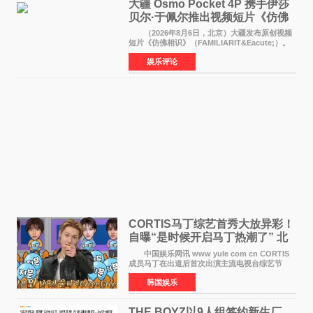
大疆 Osmo Pocket 4P 携手伊莎
贝尔·于佩尔推出视频短片《仿佛
相识》
（2026年8月6日，北京）大疆发布原创视频
短片《仿佛相识》（FAMILIARIT&Eacute;）。
视频短片由戛纳国际电影节最佳女演员伊莎贝尔·
娱乐评论
于佩尔（Isabelle Huppert）主演，全程使用大
疆首款双主摄口
CORTIS马丁综艺首秀大放异彩！
自曝“是时候开启马丁热潮了” 北
美巡演火热进行中
中国娱乐网讯 www yule com cn CORTIS
成员马丁在出道后首次出演主流电视台综艺节
目，展现了多才多艺的魅力。 马丁出演了5日
韩国娱乐
播出的MBC《Radio Star》Fashion与Passion
之间，I&lsquo;m
THE BOYZ以9人组签约新生厂