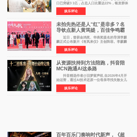
口已突破3 1亿，占总人口比重达22%，银发群体
的精神文化需求日益凸显。2024年1月，国务院办
娱乐评论
公厅印发《关于发展银发经济增进老年人福祉的
意见》——这是
未拍先热还是人“红”是非多？名
导钦点新人黄筠媞，百佳争鸣霸
气回应
近日，曾获金鸡奖、华表奖提名的导演李麒
麟正式公布新片《有凤来仪》主创阵容。李麒麟
早年凭电影《华容道》获得金鸡奖、华表奖提
娱乐评论
名，此后长期参与国内外电影制作，其担任制片
人参与的作品亦曾
从资源扶持到方法陪跑，抖音陪
MCN跑通AI这条路
抖音精选作者@旧梦留声机 自2026年4月开
始运营，通过AI技术还原一位母亲寻找失散女儿
的故事，凭借强情感表达获得大量用户关注，发
娱乐评论
布仅21小时便获得超1亿曝光、超1000万互动。
此后，账号持续沿
百年百乐门奏响时代新声，《超