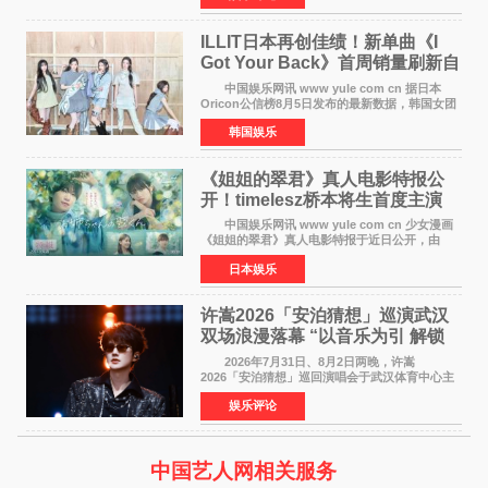
工智能+&rsquo
ILLIT日本再创佳绩！新单曲《I
Got Your Back》首周销量刷新自
身纪录
中国娱乐网讯 www yule com cn 据日本
Oricon公信榜8月5日发布的最新数据，韩国女团
ILLIT在日本发行的第二张单曲《I Got Your
韩国娱乐
Back》首周销量达到71,009张，成功跻身最新一
期周单曲排行
《姐姐的翠君》真人电影特报公
开！timelesz桥本将生首度主演
12月4日上映
中国娱乐网讯 www yule com cn 少女漫画
《姐姐的翠君》真人电影特报于近日公开，由
timelesz成员桥本将生担任主演，这也是他首次
日本娱乐
担任电影主演，引发高度关注。 女高中生咲
苗翠（中岛瑠菜
许嵩2026「安泊猜想」巡演武汉
双场浪漫落幕 “以音乐为引 解锁
江城记忆”
2026年7月31日、8月2日两晚，许嵩
2026「安泊猜想」巡回演唱会于武汉体育中心主
体育场盛大开唱。许嵩与数万歌迷在此相聚，从
娱乐评论
浪漫惬意的舞台设计到充满诚意与惊喜的现场互
动，共同开启了一场关于
中国艺人网相关服务