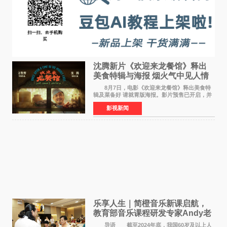
沈腾新片《欢迎来龙餐馆》释出
美食特辑与海报 烟火气中见人情
温暖
8月7日，电影《欢迎来龙餐馆》释出美食特
辑及菜备好 请就胃版海报。影片预售已开启，并
将于8月8日至10日14:00-21:00举行全国超前点
影视新闻
映。电影《欢迎来龙餐馆》作为战争美食喜剧大
片，讲述了中国
乐享人生｜简橙音乐新课启航，
教育部音乐课程研发专家Andy老
师重磅入驻领航银龄琴声
导语 截至2024年底，我国60岁及以上人