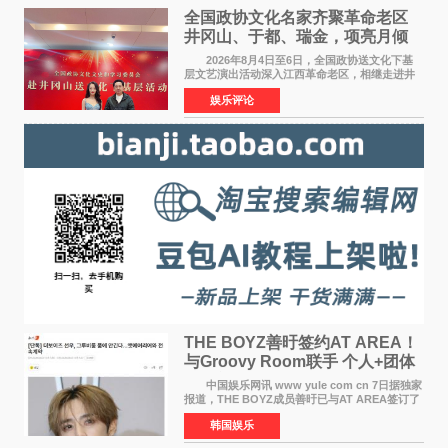
全国政协文化名家齐聚革命老区
井冈山、于都、瑞金，项亮月倾
情献唱《桃花谣》致敬红色沃土
2026年8月4日至6日，全国政协送文化下基
层文艺演出活动深入江西革命老区，相继走进井
冈山、于都长征出发地、瑞金三地。由全国政协
娱乐评论
文化文史和学习委员会副主任、甘肃省政协原主
席欧阳坚率团，一
THE BOYZ善旴签约AT AREA！
与Groovy Room联手 个人+团体
活动并行
中国娱乐网讯 www yule com cn 7日据独家
报道，THE BOYZ成员善旴已与AT AREA签订了
专属合约。AT AREA是由知名制作人组合
韩国娱乐
Groovy Room创立的hip-hop厂牌，旗下拥有多
位实力派音乐人，在韩