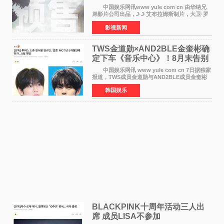
中国娱乐网讯www yule com cn 由华纳兄
弟影片公司出品，J·J·艾布拉姆斯制片，大卫·罗
伯特·米切尔执导，好莱坞巨星安妮·海瑟薇和伊万
影视新闻
·麦克格雷格领衔主演的2026暑期惊悚冒险大片
《逃出绝
TWS金道勋×AND2BLE金奎彬确
定下车《音乐中心》！8月末告别
MC席位
中国娱乐网讯 www yule com cn 7日据独家
报道，TWS成员金道勋与AND2BLE成员金奎彬
将于8月离开《音乐中心》MC的位置。 金道
韩国娱乐
勋与金奎彬于去年3月与H2H A-NA一起被选为
《音乐中心》MC，约1
BLACKPINK十周年活动三人出
席 成员LISA不参加