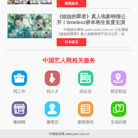
韩国娱乐
Back》首周销量达到71,009张，成功跻身最新一
期周单曲排行
《姐姐的翠君》真人电影特报公
开！timelesz桥本将生首度主演
12月4日上映
中国娱乐网讯 www yule com cn 少女漫画
《姐姐的翠君》真人电影特报于近日公开，由
timelesz成员桥本将生担任主演，这也是他首次
日本娱乐
担任电影主演，引发高度关注。 女高中生咲
苗翠（中岛瑠菜
中国艺人网相关服务
找工作
找人才
找企业
附近职位
微招聘
微简历
新闻资讯
互动问答
中国娱乐网 www.yule.com.cn