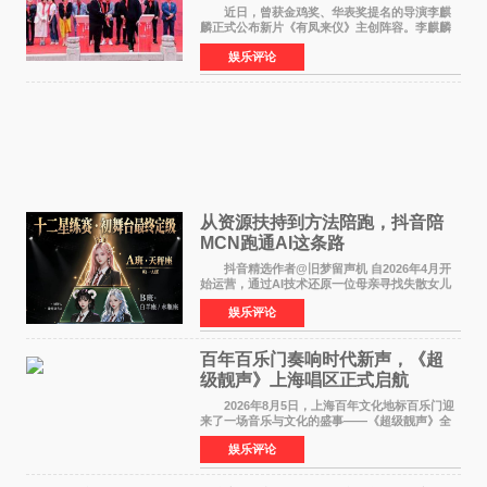
气回应
近日，曾获金鸡奖、华表奖提名的导演李麒
麟正式公布新片《有凤来仪》主创阵容。李麒麟
早年凭电影《华容道》获得金鸡奖、华表奖提
娱乐评论
名，此后长期参与国内外电影制作，其担任制片
人参与的作品亦曾
从资源扶持到方法陪跑，抖音陪
MCN跑通AI这条路
抖音精选作者@旧梦留声机 自2026年4月开
始运营，通过AI技术还原一位母亲寻找失散女儿
的故事，凭借强情感表达获得大量用户关注，发
娱乐评论
布仅21小时便获得超1亿曝光、超1000万互动。
此后，账号持续沿
百年百乐门奏响时代新声，《超
级靓声》上海唱区正式启航
2026年8月5日，上海百年文化地标百乐门迎
来了一场音乐与文化的盛事——《超级靓声》全
国励志音乐公益节目上海唱区新闻发布会暨启动
娱乐评论
仪式在此隆重举行。各界领导、嘉宾与媒体朋友
齐聚一堂，共同