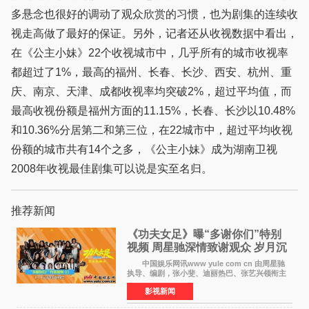
多悬念也很好的调动了观众欣赏的习惯，也为剧集的连续收
视走高做了最好的保证。另外，记者还从收视数据中看出，
在《公主小妹》22个收视城市中，几乎所有的城市收视率
都超过了1%，最高的福州、长春、长沙、西安、杭州、重
庆、南京、天津、成都收视率均突破2%，超过平均值，而
最高收视份额是福州方面的11.15%，长春、长沙以10.48%
和10.36%分居第二和第三位，在22城市中，超过平均收视
份额的城市共有14个之多，《公主小妹》成为湖南卫视
2008年收视最佳剧集可以说是实至名归。
推荐新闻
《功夫女足》曝“多谢你们”特别
视频 周星驰深情致谢观众 岁月沉
淀不灭初心
中国娱乐网讯www yule com cn 由周星驰
执导、编剧，张小斐、迪丽热巴、张艺兴领衔主
演，刘嘉玲、佐藤健特别出演，艾米、雪野、蔡
影视新闻
思贝、胡予安、倪好特别介绍的喜剧电影《功夫
女足》释出多谢你