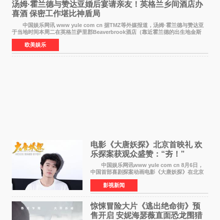
汤姆·霍兰德与赞达亚婚后宴请亲友！英格兰乡间酒店办
喜酒 保密工作堪比神盾局
中国娱乐网讯 www yule com cn 据TMZ等外媒报道，汤姆·霍兰德与赞达亚
于当地时间本周二在英格兰萨里郡Beaverbrook酒店（靠近霍兰德的出生地金斯
顿）举办婚宴，邀请家人与朋友们喝喜酒，庆祝
欧美娱乐
电影《大唐妖探》北京首映礼 欢
乐探案获观众盛赞：“夯！”
中国娱乐网讯www yule com cn 8月6日，
中国首部喜剧探案动画电影《大唐妖探》在北京
举办电影首映礼。导演程腾、联合导演黄珉、总
影视新闻
制片人曹紫建、制片人李莹莹，配音导演张喆，
对白指导程寅，领
惊悚冒险大片《逃出绝命街》预
售开启 安妮海瑟薇直面恐龙围猎