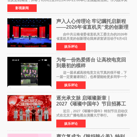
食大片，影片讲述的是中国厨师徐福（沈腾
影视新闻
声入人心传理论 牢记嘱托启新程
——2026年省直机关“党的创新理
论我来讲”宣讲活动圆满落幕
由中共云南省委省直机关工委主办的2026年
省直机关党的创新理论我来讲宣讲活动于8月4日
至5日在昆明举办。活动以 "牢记嘱托 感恩奋进
娱乐评论
开创云南发展新局面 "为主题，坚持以新时代中国
特色社会主义
为每一份热爱搭台 让高校电竞回
到最初的模样
这一届卓威高校电竞文化节真的很不错，下
一届一定要邀请我们，也希望能给更多同学一个
来到现场的机会。 2026卓威高校电竞文化节
娱乐评论
已经落下帷幕，在活动结束后，仍有不少高校电
竞社负责人和现
逐光承文脉 启璀璨新章｜
2027《璀璨中国年》节目招募工
作圆满启动
近日，2027《璀璨中国年》特别节目启动仪
式在北京广播电视台演播大厅举行。 传播中
华优秀传统文化，弘扬纯正国风艺术，打造高规
娱乐评论
格、高质感、正能量的文艺盛典，是璀璨中国年
矢志不渝的初心
赛立复成为《辣妈辣么美》特别