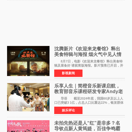
沈腾新片《欢迎来龙餐馆》释出
美食特辑与海报 烟火气中见人情
温暖
8月7日，电影《欢迎来龙餐馆》释出美食特
辑及菜备好 请就胃版海报。影片预售已开启，并
将于8月8日至10日14:00-21:00举行全国超前点
影视新闻
映。电影《欢迎来龙餐馆》作为战争美食喜剧大
片，讲述了中国
乐享人生｜简橙音乐新课启航，
教育部音乐课程研发专家Andy老
师重磅入驻领航银龄琴声
导语 截至2024年底，我国60岁及以上人
口已突破3 1亿，占总人口比重达22%，银发群体
的精神文化需求日益凸显。2024年1月，国务院办
娱乐评论
公厅印发《关于发展银发经济增进老年人福祉的
意见》——这是
未拍先热还是人“红”是非多？名
导钦点新人黄筠媞，百佳争鸣霸