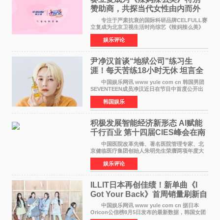
赞助商，共探当代女性由内而外
活力美
专注于严肃抗衰的国际科研品牌CELFULL赛
立复成为北京卫视生活时尚综艺《辣妈辣么美》
的特别赞助商,明星辣妈袁咏仪倾情参与，向广大
娱乐评论
都市女性传递健康生活新主张，寄语当代女性在
家庭与自我之间
尹净汉首谈“地狱公司”练习生
涯！每天苦练18小时无休 坦言全
靠成员撑过来
中国娱乐网讯 www yule com cn 韩国男团
SEVENTEEN成员净汉近日在节目中首度公开出
道前的残酷练习生经历，并提及经纪公司Pledis
韩国娱乐
娱乐，引发广泛关注。 在8月2日播出的日本
TBS综艺节目《周
积极发展智能经济新形态 Al赋能
千行百业 第十四届CIES峰会在南
京盛大召开
中国医院改革先锋、著名医院管理专家、北
京健临医疗集团创始人朱明先生荣膺两项年度大
奖 2026年7月31日，盛夏金陵，长江之畔，
娱乐评论
以重落地·真务实·强链接为主题的2026&lsquo;人
工智能+&rsquo
ILLIT日本再创佳绩！新单曲《I
Got Your Back》首周销量刷新自
身纪录
中国娱乐网讯 www yule com cn 据日本
Oricon公信榜8月5日发布的最新数据，韩国女团
ILLIT在日本发行的第二张单曲《I Got Your