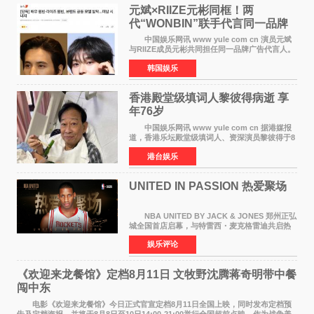
元斌×RIIZE元彬同框！两
代“WONBIN”联手代言同一品牌
颜值天花板合体
中国娱乐网讯 www yule com cn 演员元斌
与RIIZE成员元彬共同担任同一品牌广告代言人。
6日据独家报道，继演员元斌之后，RIIZE元彬最
韩国娱乐
近也被选为某在线中介平台A公司的共同广告代言
人，两人将作
香港殿堂级填词人黎彼得病逝 享
年76岁​
中国娱乐网讯 www yule com cn 据港媒报
道，香港乐坛殿堂级填词人、资深演员黎彼得于8
月5日上午因病离世，终年76岁。好友钟志光透
港台娱乐
露，黎彼得今年3月中风后便卧床休养，身体机能
持续衰退，最
UNITED IN PASSION 热爱聚场
NBA UNITED BY JACK & JONES 郑州正弘
城全国首店启幕，与特雷西・麦克格雷迪共启热
爱 2026 年7 月21 日，
娱乐评论
NBAUNITEDBYJACK&JONES 全国首店，于郑
州正弘城正式启幕。NBA 传奇球星
《欢迎来龙餐馆》定档8月11日 文牧野沈腾蒋奇明带中餐
闯中东
电影《欢迎来龙餐馆》今日正式官宣定档8月11日全国上映，同时发布定档预
告及定档海报，并将于8月8日至10日14:00-21:00举行全国超前点映。作为战争美