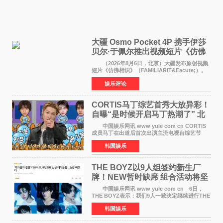
大疆 Osmo Pocket 4P 携手伊莎
贝尔·于佩尔推出视频短片《仿佛
相识》
（2026年8月6日，北京）大疆发布原创视频
短片《仿佛相识》（FAMILIARIT&Eacute;）。
视频短片由戛纳国际电影节最佳女演员伊莎贝尔·
娱乐评论
于佩尔（Isabelle Huppert）主演，全程使用大
疆首款双主摄口
CORTIS马丁综艺首秀大放异彩！
自曝“是时候开启马丁热潮了” 北
美巡演火热进行中
中国娱乐网讯 www yule com cn CORTIS
成员马丁在出道后首次出演主流电视台综艺节
目，展现了多才多艺的魅力。 马丁出演了5日
韩国娱乐
播出的MBC《Radio Star》Fashion与Passion
之间，I&lsquo;m
THE BOYZ以9人组签约新生厂
牌！NEW暂时缺席 组合活动将坚
定不移继续
中国娱乐网讯 www yule com cn 6日，
THE BOYZ表示：我们9人一致决定继续进行THE
BOYZ组合活动，并且已经完成了组合团体活动
韩国娱乐
签约。目前正在新生厂牌下进行活动准备。尚未
离开THE BOYZ原所