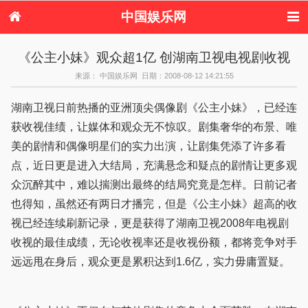
中国娱乐网
首页
新闻
女性
内地娱乐
《公主小妹》观众超1亿 创湖南卫视电视剧收视
港台娱乐
日本娱乐
韩国娱乐
欧美娱乐
来源： 中国娱乐网 日期：2008-08-12 14:21:55
体育花边
音乐新闻
影视新闻
内地明星八卦
港台明星八卦
日本韩国明星
欧美明星八卦
娱乐评论
湖南卫视日前热播的亚洲顶尖偶像剧《公主小妹》，已经连
八卦
获收视佳绩，让媒体和观众无不惊叹。剧集奢华的布景、唯
美的剧情和偶像明星们的实力出演，让剧集凭添了许多看
点，近日更是进入大结局，充满悬念和疑点的剧情让更多观
众沉醉其中，难以揣测出最终的结局究竟是怎样。日前记者
也得知，虽然还有两日才播完，但是《公主小妹》超高的收
视已经连续刷新记录，更是获得了湖南卫视2008年电视剧
收视的最佳成绩，无论收视率还是收视份额，都将竞争对手
远远甩在身后，观众更是累积达到1.6亿，实力毋庸置疑。