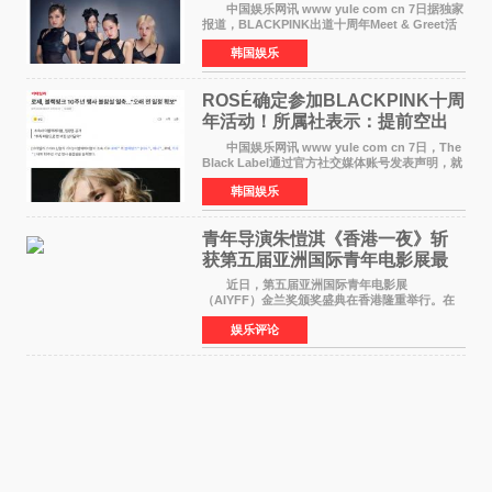
中国娱乐网讯 www yule com cn 7日据独家
报道，BLACKPINK出道十周年Meet & Greet活
动将由智秀、ROS&Eacute;、JENNIE出席，
韩国娱乐
LISA将缺席。 此前BLACKPINK所属社YG并
未为组合出道十周年做
ROSÉ确定参加BLACKPINK十周
年活动！所属社表示：提前空出
了时间
中国娱乐网讯 www yule com cn 7日，The
Black Label通过官方社交媒体账号发表声明，就
近期网络上关于ROS&Eacute;个人行程及是否参
韩国娱乐
加BLACKPINK出道纪念活动的种种猜测作出正
式回应。 Th
青年导演朱愷淇《香港一夜》斩
获第五届亚洲国际青年电影展最
佳剧本改编奖
近日，第五届亚洲国际青年电影展
（AIYFF）金兰奖颁奖盛典在香港隆重举行。在
这场汇聚数百位海内外电影人、文化界人士及媒
娱乐评论
体代表的亚洲青年影视盛会上，香港本土电影
《香港一夜》（Dawn in Ho