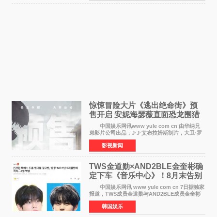
对白指导程寅，领
惊悚冒险大片《逃出绝命街》预
售开启 安妮海瑟薇直面恐龙围猎
中国娱乐网讯www yule com cn 由华纳兄
弟影片公司出品，J·J·艾布拉姆斯制片，大卫·罗
伯特·米切尔执导，好莱坞巨星安妮·海瑟薇和伊万
影视新闻
·麦克格雷格领衔主演的2026暑期惊悚冒险大片
《逃出绝
TWS金道勋×AND2BLE金奎彬确
定下车《音乐中心》！8月末告别
MC席位
中国娱乐网讯 www yule com cn 7日据独家
报道，TWS成员金道勋与AND2BLE成员金奎彬
将于8月离开《音乐中心》MC的位置。 金道
韩国娱乐
勋与金奎彬于去年3月与H2H A-NA一起被选为
《音乐中心》MC，约1