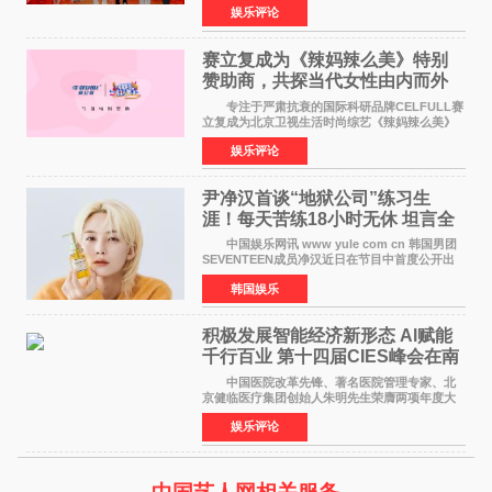
娱乐评论
格、高质感、正能量的文艺盛典，是璀璨中国年
矢志不渝的初心
赛立复成为《辣妈辣么美》特别
赞助商，共探当代女性由内而外
活力美
专注于严肃抗衰的国际科研品牌CELFULL赛
立复成为北京卫视生活时尚综艺《辣妈辣么美》
的特别赞助商,明星辣妈袁咏仪倾情参与，向广大
娱乐评论
都市女性传递健康生活新主张，寄语当代女性在
家庭与自我之间
尹净汉首谈“地狱公司”练习生
涯！每天苦练18小时无休 坦言全
靠成员撑过来
中国娱乐网讯 www yule com cn 韩国男团
SEVENTEEN成员净汉近日在节目中首度公开出
道前的残酷练习生经历，并提及经纪公司Pledis
韩国娱乐
娱乐，引发广泛关注。 在8月2日播出的日本
TBS综艺节目《周
积极发展智能经济新形态 Al赋能
千行百业 第十四届CIES峰会在南
京盛大召开
中国医院改革先锋、著名医院管理专家、北
京健临医疗集团创始人朱明先生荣膺两项年度大
奖 2026年7月31日，盛夏金陵，长江之畔，
娱乐评论
以重落地·真务实·强链接为主题的2026&lsquo;人
工智能+&rsquo