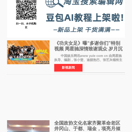
《功夫女足》曝“多谢你们”特别
视频 周星驰深情致谢观众 岁月沉
淀不灭初心
中国娱乐网讯www yule com cn 由周星驰
执导、编剧，张小斐、迪丽热巴、张艺兴领衔主
演，刘嘉玲、佐藤健特别出演，艾米、雪野、蔡
影视新闻
思贝、胡予安、倪好特别介绍的喜剧电影《功夫
女足》释出多谢你
全国政协文化名家齐聚革命老区
井冈山、于都、瑞金，项亮月倾