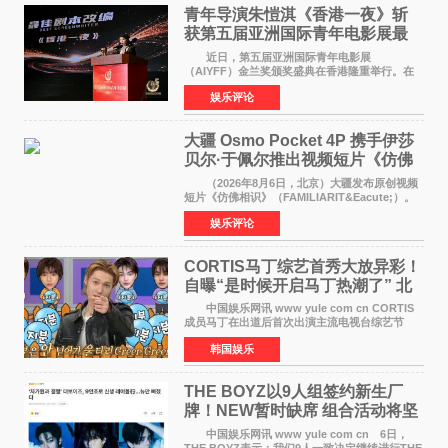
青年导演朱愷淇《香港一夜》斩
获第五届亚洲国际青年电影展最
佳剧本改编奖
近日，第五届亚洲国际青年电影展
（AIYFF）金兰奖颁奖盛典在香港隆重举行。在
这场汇聚数百位海内外电影人、文化界人士及媒
娱乐评论
体代表的亚洲青年影视盛会上，香港本土电影
《香港一夜》（Dawn in Ho
大疆 Osmo Pocket 4P 携手伊莎
贝尔·于佩尔推出视频短片《仿佛
相识》
（2026年8月6日，北京）大疆发布原创视频
短片《仿佛相识》（FAMILIARIT&Eacute;）。
视频短片由戛纳国际电影节最佳女演员伊莎贝尔·
娱乐评论
于佩尔（Isabelle Huppert）主演，全程使用大
疆首款双主摄口
CORTIS马丁综艺首秀大放异彩！
自曝“是时候开启马丁热潮了” 北
美巡演火热进行中
中国娱乐网讯 www yule com cn CORTIS
成员马丁在出道后首次出演主流电视台综艺节
目，展现了多才多艺的魅力。 马丁出演了5日
韩国娱乐
播出的MBC《Radio Star》Fashion与Passion
之间，I&lsquo;m
THE BOYZ以9人组签约新生厂
牌！NEW暂时缺席 组合活动将坚
定不移继续
中国娱乐网讯 www yule com cn 6日，