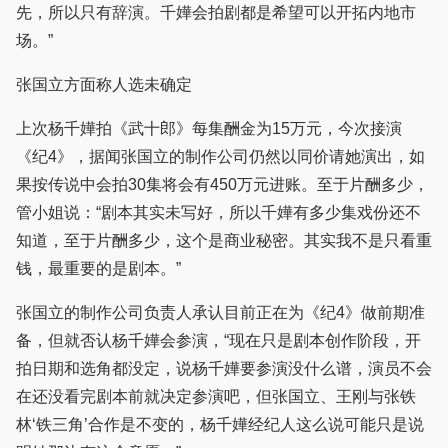
先，所以只有辞演。千嬅会拍剧都是希望可以开拓内地市
场。”
张国立方面称人选未确定
上次杨千嬅拍《武十郎》每集酬金为15万元，今次接演
《纪4》，据闻张国立的制作公司仍然以同价请她演出，如
果按传说中会拍30集将会有450万元进账。至于片酬多少，
管小姐说：“剧本其实未写好，所以千嬅有多少集戏份还不
知道，至于片酬多少，这个是商业秘密。其实我不是只看重
钱，最重要的是剧本。”
张国立的制作公司负责人承认目前正在为《纪4》做前期准
备，但就否认杨千嬅会参演，“现在只是剧本创作阶段，开
拍日期和选角都没定，说杨千嬅要参演没什么谱，演员不会
在还没看完剧本前就决定参演吧，但张国立、王刚与张铁
林‘铁三角’合作是不变的，杨千嬅经纪人这么说可能只是说