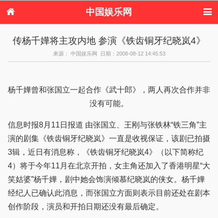
中国娱乐网
首页
新闻
女性
内地娱乐
传杨千嬅将主攻内地 参演《铁齿铜牙纪晓岚4》
港台娱乐
日本娱乐
韩国娱乐
欧美娱乐
来源： 中国娱乐网 日期：2008-08-12 14:45:53
体育花边
音乐新闻
影视新闻
内地明星八卦
港台明星八卦
日本韩国明星
欧美明星八卦
娱乐评论
八卦
杨千嬅曾和张国立一起合作《武十郎》，两人再次合作并非
没有可能。
信息时报8月11日报道 由张国立、王刚与张铁林“铁三角”主
演的剧集《铁齿铜牙纪晓岚》一直是收视保证，该剧已拍摄
3辑，近日有消息称，《铁齿铜牙纪晓岚4》（以下简称纪
4）将于今年11月在北京开拍，女主角还加入了香港明星“大
笑姑婆”杨千嬅，剧中她会饰演倾慕纪晓岚的侠女。杨千嬅
经纪人已确认此消息，而张国立方面则表示目前还处在剧本
创作阶段，演员和开拍日期还没有最后确定。