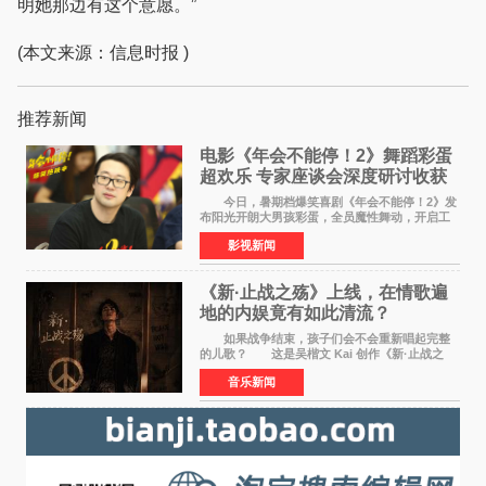
明她那边有这个意愿。”
(本文来源：信息时报 )
推荐新闻
电影《年会不能停！2》舞蹈彩蛋
超欢乐 专家座谈会深度研讨收获
满满
今日，暑期档爆笑喜剧《年会不能停！2》发
布阳光开朗大男孩彩蛋，全员魔性舞动，开启工
位狂欢模式。影片于昨日同步举办专家座谈会，
影视新闻
导演董润年、总制片人应萝佳出席现场，与一众
业内、学界专家
《新·止战之殇》上线，在情歌遍
地的内娱竟有如此清流？
如果战争结束，孩子们会不会重新唱起完整
的儿歌？ 这是吴楷文 Kai 创作《新·止战之
殇》时最初的想法。 从伊朗相关冲突引发的
音乐新闻
地区局势，到世界各地仍在发生的动荡与不安，
战争从来不只