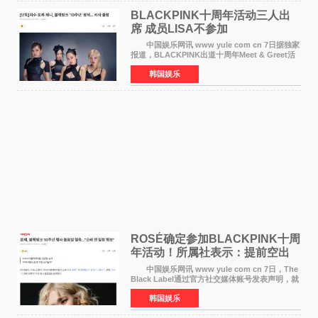
BLACKPINK十周年活动三人出
席 成员LISA不参加
中国娱乐网讯 www yule com cn 7日据独家
报道，BLACKPINK出道十周年Meet & Greet活
动将由智秀、ROS&Eacute;、JENNIE出席，
韩国娱乐
LISA将缺席。 此前BLACKPINK所属社YG并
未为组合出道十周年做
ROSÉ确定参加BLACKPINK十周
年活动！所属社表示：提前空出
了时间
中国娱乐网讯 www yule com cn 7日，The
Black Label通过官方社交媒体账号发表声明，就
近期网络上关于ROS&Eacute;个人行程及是否参
韩国娱乐
加BLACKPINK出道纪念活动的种种猜测作出正
式回应。 Th