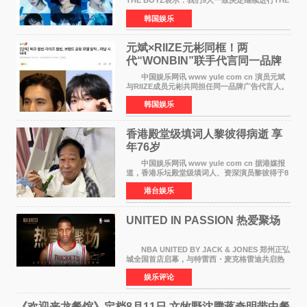
THE BOYZ表示：我们9人一致决定继续进行THE
BOYZ组合活动，并且已经完成了组合团体活动
韩国娱乐
签约。目前正在新生厂牌下进行活动准备。尚未
离开THE BOYZ原所
元斌×RIIZE元彬同框！两
代“WONBIN”联手代言同一品牌
颜值天花板合体
中国娱乐网讯 www yule com cn 演员元斌
与RIIZE成员元彬共同担任同一品牌广告代言人。
6日据独家报道，继演员元斌之后，RIIZE元彬最
韩国娱乐
近也被选为某在线中介平台A公司的共同广告代言
人，两人将作
香港殿堂级填词人黎彼得病逝 享
年76岁​
中国娱乐网讯 www yule com cn 据港媒报
道，香港乐坛殿堂级填词人、资深演员黎彼得于8
月5日上午因病离世，终年76岁。好友钟志光透
港台娱乐
露，黎彼得今年3月中风后便卧床休养，身体机能
持续衰退，最
UNITED IN PASSION 热爱聚场
NBA UNITED BY JACK & JONES 郑州正弘
城全国首店启幕，与特雷西・麦克格雷迪共启热
爱 2026 年7 月21 日，
娱乐评论
NBAUNITEDBYJACK&JONES 全国首店，于郑
州正弘城正式启幕。NBA 传奇球星
《欢迎来龙餐馆》定档8月11日 文牧野沈腾蒋奇明带中餐