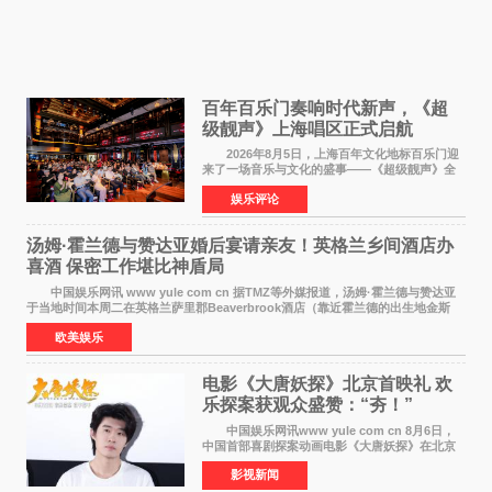
百年百乐门奏响时代新声，《超
级靓声》上海唱区正式启航
2026年8月5日，上海百年文化地标百乐门迎
来了一场音乐与文化的盛事——《超级靓声》全
国励志音乐公益节目上海唱区新闻发布会暨启动
娱乐评论
仪式在此隆重举行。各界领导、嘉宾与媒体朋友
齐聚一堂，共同
汤姆·霍兰德与赞达亚婚后宴请亲友！英格兰乡间酒店办
喜酒 保密工作堪比神盾局
中国娱乐网讯 www yule com cn 据TMZ等外媒报道，汤姆·霍兰德与赞达亚
于当地时间本周二在英格兰萨里郡Beaverbrook酒店（靠近霍兰德的出生地金斯
顿）举办婚宴，邀请家人与朋友们喝喜酒，庆祝
欧美娱乐
电影《大唐妖探》北京首映礼 欢
乐探案获观众盛赞：“夯！”
中国娱乐网讯www yule com cn 8月6日，
中国首部喜剧探案动画电影《大唐妖探》在北京
举办电影首映礼。导演程腾、联合导演黄珉、总
影视新闻
制片人曹紫建、制片人李莹莹，配音导演张喆，