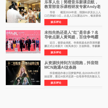
乐享人生｜简橙音乐新课启航，
教育部音乐课程研发专家Andy老
师重磅入驻领航银龄琴声
导语 截至2024年底，我国60岁及以上人
口已突破3 1亿，占总人口比重达22%，银发群体
的精神文化需求日益凸显。2024年1月，国务院办
娱乐评论
公厅印发《关于发展银发经济增进老年人福祉的
意见》——这是
未拍先热还是人“红”是非多？名
导钦点新人黄筠媞，百佳争鸣霸
气回应
近日，曾获金鸡奖、华表奖提名的导演李麒
麟正式公布新片《有凤来仪》主创阵容。李麒麟
早年凭电影《华容道》获得金鸡奖、华表奖提
娱乐评论
名，此后长期参与国内外电影制作，其担任制片
人参与的作品亦曾
从资源扶持到方法陪跑，抖音陪
MCN跑通AI这条路
抖音精选作者@旧梦留声机 自2026年4月开
始运营，通过AI技术还原一位母亲寻找失散女儿
的故事，凭借强情感表达获得大量用户关注，发
娱乐评论
布仅21小时便获得超1亿曝光、超1000万互动。
此后，账号持续沿