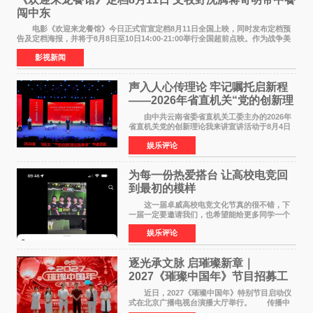
闯中东
电影《欢迎来龙餐馆》今日正式官宣定档8月11日全国上映，同时发布定档预
告及定档海报，并将于8月8日至10日14:00-21:00举行全国超前点映。作为战争美
食大片，影片讲述的是中国厨师徐福（沈腾
影视新闻
声入人心传理论 牢记嘱托启新程
——2026年省直机关“党的创新理
论我来讲”宣讲活动圆满落幕
由中共云南省委省直机关工委主办的2026年
省直机关党的创新理论我来讲宣讲活动于8月4日
至5日在昆明举办。活动以 "牢记嘱托 感恩奋进
娱乐评论
开创云南发展新局面 "为主题，坚持以新时代中国
特色社会主义
为每一份热爱搭台 让高校电竞回
到最初的模样
这一届卓威高校电竞文化节真的很不错，下
一届一定要邀请我们，也希望能给更多同学一个
来到现场的机会。 2026卓威高校电竞文化节
娱乐评论
已经落下帷幕，在活动结束后，仍有不少高校电
竞社负责人和现
逐光承文脉 启璀璨新章｜
2027《璀璨中国年》节目招募工
作圆满启动
近日，2027《璀璨中国年》特别节目启动仪
式在北京广播电视台演播大厅举行。 传播中
华优秀传统文化，弘扬纯正国风艺术，打造高规