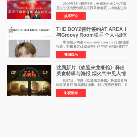
情献唱《桃花谣》致敬红色沃土
2026年8月4日至6日，全国政协送文化下基
层文艺演出活动深入江西革命老区，相继走进井
冈山、于都长征出发地、瑞金三地。由全国政协
娱乐评论
文化文史和学习委员会副主任、甘肃省政协原主
席欧阳坚率团，一
THE BOYZ善旴签约AT AREA！
与Groovy Room联手 个人+团体
活动并行
中国娱乐网讯 www yule com cn 7日据独家
报道，THE BOYZ成员善旴已与AT AREA签订了
专属合约。AT AREA是由知名制作人组合
韩国娱乐
Groovy Room创立的hip-hop厂牌，旗下拥有多
位实力派音乐人，在韩
沈腾新片《欢迎来龙餐馆》释出
美食特辑与海报 烟火气中见人情
温暖
8月7日，电影《欢迎来龙餐馆》释出美食特
辑及菜备好 请就胃版海报。影片预售已开启，并
将于8月8日至10日14:00-21:00举行全国超前点
影视新闻
映。电影《欢迎来龙餐馆》作为战争美食喜剧大
片，讲述了中国