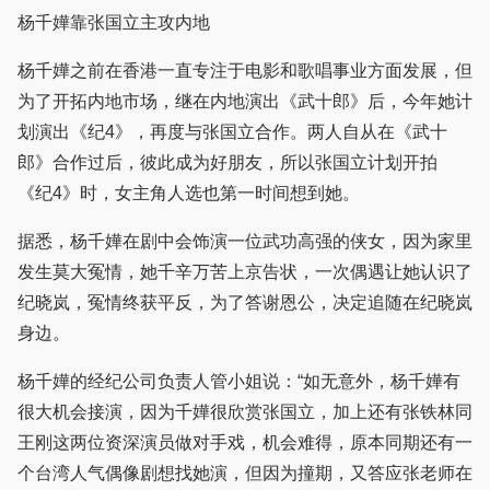
杨千嬅靠张国立主攻内地
杨千嬅之前在香港一直专注于电影和歌唱事业方面发展，但
为了开拓内地市场，继在内地演出《武十郎》后，今年她计
划演出《纪4》，再度与张国立合作。两人自从在《武十
郎》合作过后，彼此成为好朋友，所以张国立计划开拍
《纪4》时，女主角人选也第一时间想到她。
据悉，杨千嬅在剧中会饰演一位武功高强的侠女，因为家里
发生莫大冤情，她千辛万苦上京告状，一次偶遇让她认识了
纪晓岚，冤情终获平反，为了答谢恩公，决定追随在纪晓岚
身边。
杨千嬅的经纪公司负责人管小姐说：“如无意外，杨千嬅有
很大机会接演，因为千嬅很欣赏张国立，加上还有张铁林同
王刚这两位资深演员做对手戏，机会难得，原本同期还有一
个台湾人气偶像剧想找她演，但因为撞期，又答应张老师在