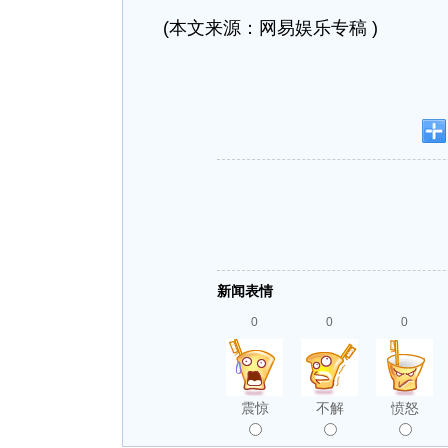
(本文来源：网易娱乐专稿 )
新闻表情
0
0
0
震惊
不解
愤怒