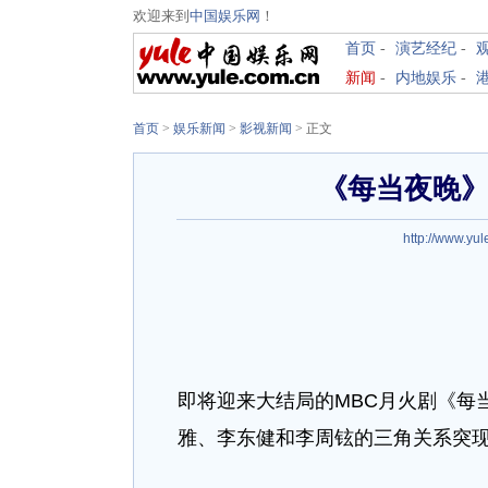
欢迎来到
中国娱乐网
！
首页
-
演艺经纪
-
新闻
-
内地娱乐
-
首页
>
娱乐新闻
>
影视新闻
> 正文
《每当夜晚》
http://www.yul
即将迎来大结局的MBC月火剧《每
雅、李东健和李周铉的三角关系突