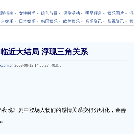
观影指南
-
女性时尚
-
综艺节目
-
偶像活动
-
明星频道
-
娱乐图片
-
游
港台娱乐
-
日本娱乐
-
韩国娱乐
-
欧美娱乐
-
音乐资讯
-
影视资讯
-
娱
临近大结局 浮现三角关系
e.com.cn
2008-08-12 14:55:27 来源：
当夜晚》剧中登场人物们的感情关系变得分明化，金善
现。