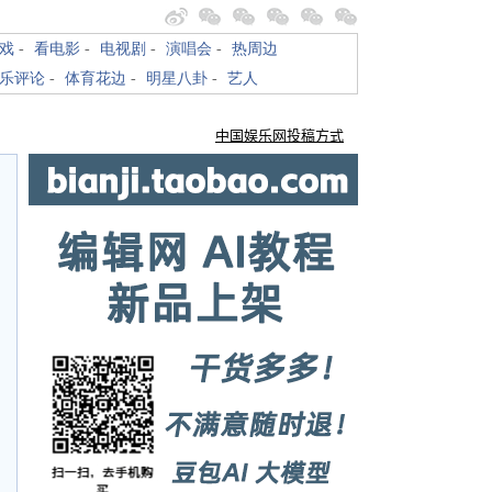
戏
-
看电影
-
电视剧
-
演唱会
-
热周边
乐评论
-
体育花边
-
明星八卦
-
艺人