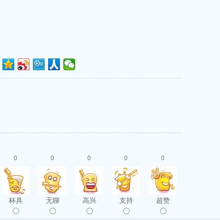
0
0
0
0
0
杯具
无聊
高兴
支持
超赞