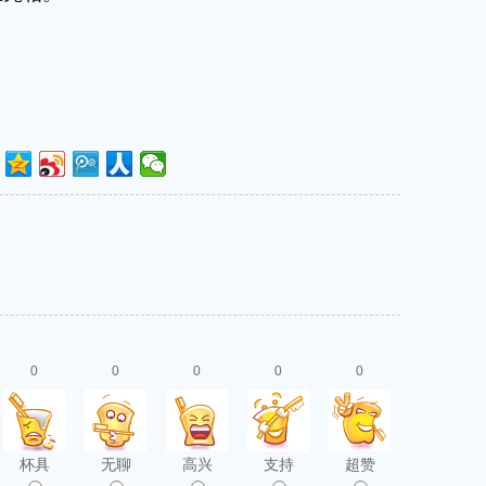
0
0
0
0
0
杯具
无聊
高兴
支持
超赞