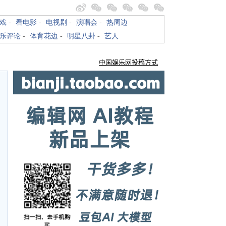
戏
-
看电影
-
电视剧
-
演唱会
-
热周边
乐评论
-
体育花边
-
明星八卦
-
艺人