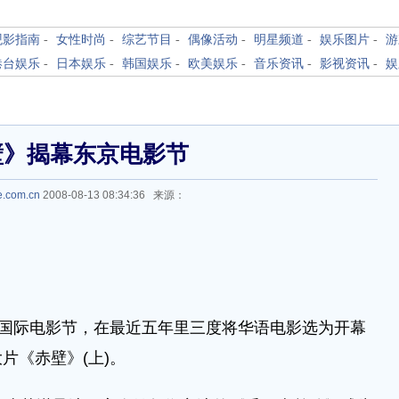
观影指南
-
女性时尚
-
综艺节目
-
偶像活动
-
明星频道
-
娱乐图片
-
游
港台娱乐
-
日本娱乐
-
韩国娱乐
-
欧美娱乐
-
音乐资讯
-
影视资讯
-
娱
壁》揭幕东京电影节
e.com.cn
2008-08-13 08:34:36 来源：
京国际电影节，在最近五年里三度将华语电影选为开幕
片《赤壁》(上)。