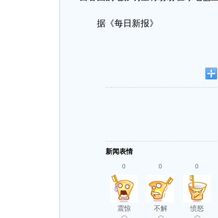
据《每日新报》
新闻表情
0
0
0
震惊
不解
愤怒