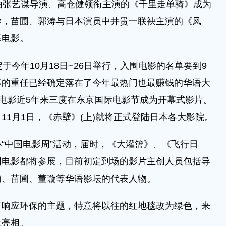
张艺谋导演、高仓健领衔主演的《千里走单骑》成为
导，苗圃、郭涛与日本演员中井贵一联袂主演的《凤
幕电影。
今年10月18日~26日举行，入围电影的名单要到9
幕的重任已经确定落在了今年最热门也最赚钱的华语大
语电影近5年来三度在东京国际电影节成为开幕式影片。
11月1日，《赤壁》(上)就将正式登陆日本各大影院。
中国电影周”活动，届时，《大灌篮》、《飞行日
国电影都将参展，目前初定到场的影片主创人员包括导
雨、苗圃、董璇等华语影坛的代表人物。
应环保的主题，特意将以往的红地毯改为绿色，来
上亮相。