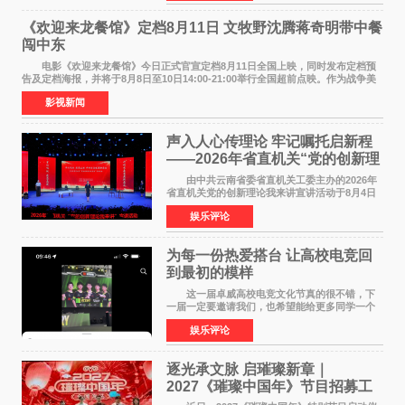
州正弘城正式启幕。NBA 传奇球星
《欢迎来龙餐馆》定档8月11日 文牧野沈腾蒋奇明带中餐
闯中东
电影《欢迎来龙餐馆》今日正式官宣定档8月11日全国上映，同时发布定档预
告及定档海报，并将于8月8日至10日14:00-21:00举行全国超前点映。作为战争美
食大片，影片讲述的是中国厨师徐福（沈腾
影视新闻
声入人心传理论 牢记嘱托启新程
——2026年省直机关“党的创新理
论我来讲”宣讲活动圆满落幕
由中共云南省委省直机关工委主办的2026年
省直机关党的创新理论我来讲宣讲活动于8月4日
至5日在昆明举办。活动以 "牢记嘱托 感恩奋进
娱乐评论
开创云南发展新局面 "为主题，坚持以新时代中国
特色社会主义
为每一份热爱搭台 让高校电竞回
到最初的模样
这一届卓威高校电竞文化节真的很不错，下
一届一定要邀请我们，也希望能给更多同学一个
来到现场的机会。 2026卓威高校电竞文化节
娱乐评论
已经落下帷幕，在活动结束后，仍有不少高校电
竞社负责人和现
逐光承文脉 启璀璨新章｜
2027《璀璨中国年》节目招募工
作圆满启动