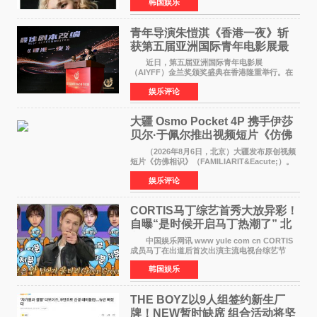
韩国娱乐
加BLACKPINK出道纪念活动的种种猜测作出正
式回应。 Th
青年导演朱愷淇《香港一夜》斩
获第五届亚洲国际青年电影展最
佳剧本改编奖
近日，第五届亚洲国际青年电影展
（AIYFF）金兰奖颁奖盛典在香港隆重举行。在
这场汇聚数百位海内外电影人、文化界人士及媒
娱乐评论
体代表的亚洲青年影视盛会上，香港本土电影
《香港一夜》（Dawn in Ho
大疆 Osmo Pocket 4P 携手伊莎
贝尔·于佩尔推出视频短片《仿佛
相识》
（2026年8月6日，北京）大疆发布原创视频
短片《仿佛相识》（FAMILIARIT&Eacute;）。
视频短片由戛纳国际电影节最佳女演员伊莎贝尔·
娱乐评论
于佩尔（Isabelle Huppert）主演，全程使用大
疆首款双主摄口
CORTIS马丁综艺首秀大放异彩！
自曝“是时候开启马丁热潮了” 北
美巡演火热进行中
中国娱乐网讯 www yule com cn CORTIS
成员马丁在出道后首次出演主流电视台综艺节
目，展现了多才多艺的魅力。 马丁出演了5日
韩国娱乐
播出的MBC《Radio Star》Fashion与Passion
之间，I&lsquo;m
THE BOYZ以9人组签约新生厂
牌！NEW暂时缺席 组合活动将坚