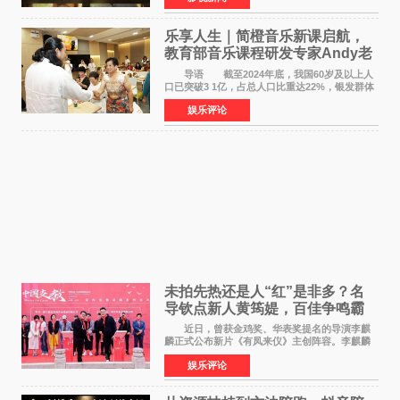
片，讲述了中国
乐享人生｜简橙音乐新课启航，
教育部音乐课程研发专家Andy老
师重磅入驻领航银龄琴声
导语 截至2024年底，我国60岁及以上人
口已突破3 1亿，占总人口比重达22%，银发群体
的精神文化需求日益凸显。2024年1月，国务院办
娱乐评论
公厅印发《关于发展银发经济增进老年人福祉的
意见》——这是
未拍先热还是人“红”是非多？名
导钦点新人黄筠媞，百佳争鸣霸
气回应
近日，曾获金鸡奖、华表奖提名的导演李麒
麟正式公布新片《有凤来仪》主创阵容。李麒麟
早年凭电影《华容道》获得金鸡奖、华表奖提
娱乐评论
名，此后长期参与国内外电影制作，其担任制片
人参与的作品亦曾