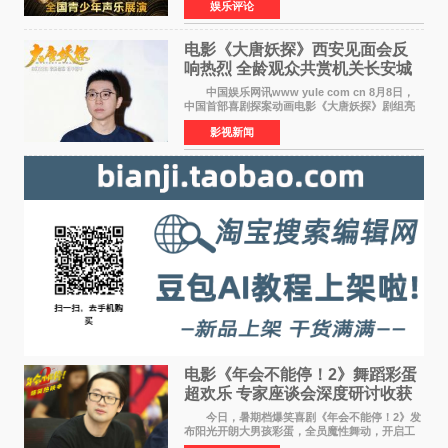
娱乐评论
青少年声乐赛事全面启航。 本赛事由寰宇声
扬联合华语金曲
电影《大唐妖探》西安见面会反
响热烈 全龄观众共赏机关长安城
中国娱乐网讯www yule com cn 8月8日，
中国首部喜剧探案动画电影《大唐妖探》剧组亮
相西安，举办线下见面会活动。导演程腾、联合
影视新闻
导演黄珉、总制片人曹紫建、制片人李莹莹、领
衔声音出演雷淞然
电影《年会不能停！2》舞蹈彩蛋
超欢乐 专家座谈会深度研讨收获
满满
今日，暑期档爆笑喜剧《年会不能停！2》发
布阳光开朗大男孩彩蛋，全员魔性舞动，开启工
位狂欢模式。影片于昨日同步举办专家座谈会，