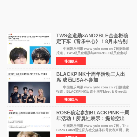
TWS金道勋×AND2BLE金奎彬确
定下车《音乐中心》！8月末告别
MC席位
中国娱乐网讯 www yule com cn 7日据独家
报道，TWS成员金道勋与AND2BLE成员金奎彬
将于8月离开《音乐中心》MC的位置。 金道
韩国娱乐
勋与金奎彬于去年3月与H2H A-NA一起被选为
《音乐中心》MC，约1
BLACKPINK十周年活动三人出
席 成员LISA不参加
中国娱乐网讯 www yule com cn 7日据独家
报道，BLACKPINK出道十周年Meet & Greet活
动将由智秀、ROS&Eacute;、JENNIE出席，
韩国娱乐
LISA将缺席。 此前BLACKPINK所属社YG并
未为组合出道十周年做
ROSÉ确定参加BLACKPINK十周
年活动！所属社表示：提前空出
了时间
中国娱乐网讯 www yule com cn 7日，The
Black Label通过官方社交媒体账号发表声明，就
近期网络上关于ROS&Eacute;个人行程及是否参