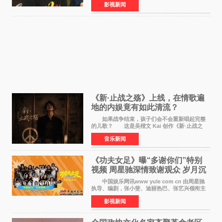
影视新闻
导演董润年、总制片人应萝佳出席现场，与一众
业内、学界专家
《新·止战之殇》上线，在情歌遍
地的内娱竟有如此清流？
如果战争结束，孩子们会不会重新唱起完整
的儿歌？ 这是吴楷文 Kai 创作《新·止战之
殇》时最初的想法。 从伊朗相关冲突引发的
音乐新闻
地区局势，到世界各地仍在发生的动荡与不安，
战争从来不只
《功夫女足》曝“多谢你们”特别
视频 周星驰深情致谢观众 岁月沉
淀不灭初心
中国娱乐网讯www yule com cn 由周星驰
执导、编剧，张小斐、迪丽热巴、张艺兴领衔主
演，刘嘉玲、佐藤健特别出演，艾米、雪野、蔡
影视新闻
思贝、胡予安、倪好特别介绍的喜剧电影《功夫
女足》释出多谢你