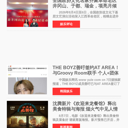
全国政协文化名家齐聚革命老区
井冈山、于都、瑞金，项亮月倾
情献唱《桃花谣》致敬红色沃土
2026年8月4日至6日，全国政协送文化下基
层文艺演出活动深入江西革命老区，相继走进井
冈山、于都长征出发地、瑞金三地。由全国政协
娱乐评论
文化文史和学习委员会副主任、甘肃省政协原主
席欧阳坚率团，一
THE BOYZ善旴签约AT AREA！
与Groovy Room联手 个人+团体
活动并行
中国娱乐网讯 www yule com cn 7日据独家
报道，THE BOYZ成员善旴已与AT AREA签订了
专属合约。AT AREA是由知名制作人组合
韩国娱乐
Groovy Room创立的hip-hop厂牌，旗下拥有多
位实力派音乐人，在韩
沈腾新片《欢迎来龙餐馆》释出
美食特辑与海报 烟火气中见人情
温暖
8月7日，电影《欢迎来龙餐馆》释出美食特
辑及菜备好 请就胃版海报。影片预售已开启，并
将于8月8日至10日14:00-21:00举行全国超前点
影视新闻
映。电影《欢迎来龙餐馆》作为战争美食喜剧大