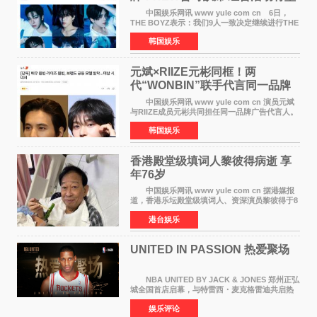
定不移继续
中国娱乐网讯 www yule com cn 6日，
THE BOYZ表示：我们9人一致决定继续进行THE
BOYZ组合活动，并且已经完成了组合团体活动
韩国娱乐
签约。目前正在新生厂牌下进行活动准备。尚未
离开THE BOYZ原所
元斌×RIIZE元彬同框！两
代“WONBIN”联手代言同一品牌
颜值天花板合体
中国娱乐网讯 www yule com cn 演员元斌
与RIIZE成员元彬共同担任同一品牌广告代言人。
6日据独家报道，继演员元斌之后，RIIZE元彬最
韩国娱乐
近也被选为某在线中介平台A公司的共同广告代言
人，两人将作
香港殿堂级填词人黎彼得病逝 享
年76岁​
中国娱乐网讯 www yule com cn 据港媒报
道，香港乐坛殿堂级填词人、资深演员黎彼得于8
月5日上午因病离世，终年76岁。好友钟志光透
港台娱乐
露，黎彼得今年3月中风后便卧床休养，身体机能
持续衰退，最
UNITED IN PASSION 热爱聚场
NBA UNITED BY JACK & JONES 郑州正弘
城全国首店启幕，与特雷西・麦克格雷迪共启热
爱 2026 年7 月21 日，
娱乐评论
NBAUNITEDBYJACK&JONES 全国首店，于郑