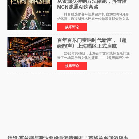
从资源扶持到方法陪跑，抖音陪
MCN跑通AI这条路
抖音精选作者@旧梦留声机 自2026年4月开
始运营，通过AI技术还原一位母亲寻找失散女儿
的故事，凭借强情感表达获得大量用户关注，发
娱乐评论
布仅21小时便获得超1亿曝光、超1000万互动。
此后，账号持续沿
百年百乐门奏响时代新声，《超
级靓声》上海唱区正式启航
2026年8月5日，上海百年文化地标百乐门迎
来了一场音乐与文化的盛事——《超级靓声》全
国励志音乐公益节目上海唱区新闻发布会暨启动
娱乐评论
仪式在此隆重举行。各界领导、嘉宾与媒体朋友
齐聚一堂，共同
汤姆·霍兰德与赞达亚婚后宴请亲友！英格兰乡间酒店办