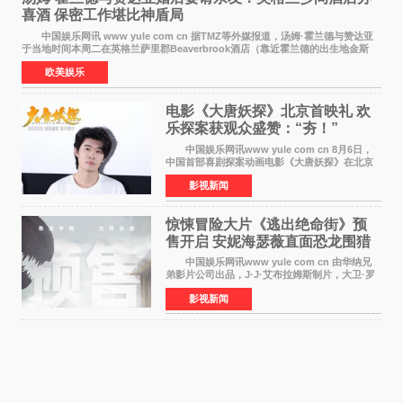
喜酒 保密工作堪比神盾局
中国娱乐网讯 www yule com cn 据TMZ等外媒报道，汤姆·霍兰德与赞达亚
于当地时间本周二在英格兰萨里郡Beaverbrook酒店（靠近霍兰德的出生地金斯
顿）举办婚宴，邀请家人与朋友们喝喜酒，庆祝
欧美娱乐
电影《大唐妖探》北京首映礼 欢
乐探案获观众盛赞：“夯！”
中国娱乐网讯www yule com cn 8月6日，
中国首部喜剧探案动画电影《大唐妖探》在北京
举办电影首映礼。导演程腾、联合导演黄珉、总
影视新闻
制片人曹紫建、制片人李莹莹，配音导演张喆，
对白指导程寅，领
惊悚冒险大片《逃出绝命街》预
售开启 安妮海瑟薇直面恐龙围猎
中国娱乐网讯www yule com cn 由华纳兄
弟影片公司出品，J·J·艾布拉姆斯制片，大卫·罗
伯特·米切尔执导，好莱坞巨星安妮·海瑟薇和伊万
影视新闻
·麦克格雷格领衔主演的2026暑期惊悚冒险大片
《逃出绝