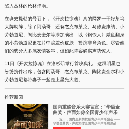
陷入丛林的枪林弹雨。
在班史提勒的号召下，《开麦拉惊魂》真的网罗一干好莱坞
大牌助阵，除了阿汤哥，还有杰克布莱克、马修麦康纳、小
劳勃道尼、陶比麦奎尔等添加演出，以《钢铁人》咸鱼翻身
的小劳勃道尼更在片中骗差价皮肤，扮演非裔角色。尽管他
们的戏分大多属友情客串，但如此阵容确实声势惊人。
11日《开麦拉惊魂》在洛杉矶举行首映典礼，这群明星也
纷纷携伴出席，包含阿汤哥、杰克布莱克、陶比麦奎尔和小
劳勃道尼都带妻子一起走上星光大道。
推荐新闻
国内重磅音乐大赛官宣：“华语金
曲奖・声而如你全国青少年声乐
展演” 正式启幕，阿沁出任明星总
近日，国内全新的权威青少年声乐盛会 ——
评审
华语金曲奖・声而如你全国青少年声乐展演品
牌，在湖南长沙隆重举行官宣，国内又一高规格