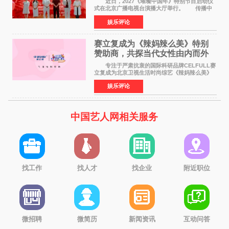
近日，2027《璀璨中国年》特别节目启动仪
式在北京广播电视台演播大厅举行。 传播中
华优秀传统文化，弘扬纯正国风艺术，打造高规
娱乐评论
格、高质感、正能量的文艺盛典，是璀璨中国年
矢志不渝的初心
赛立复成为《辣妈辣么美》特别
赞助商，共探当代女性由内而外
活力美
专注于严肃抗衰的国际科研品牌CELFULL赛
立复成为北京卫视生活时尚综艺《辣妈辣么美》
的特别赞助商,明星辣妈袁咏仪倾情参与，向广大
娱乐评论
都市女性传递健康生活新主张，寄语当代女性在
家庭与自我之间
中国艺人网相关服务
找工作
找人才
找企业
附近职位
微招聘
微简历
新闻资讯
互动问答