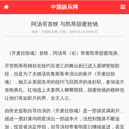
中国娱乐网
首页
新闻
女性
内地娱乐
阿汤哥首映 与凯蒂甜蜜抢镜
港台娱乐
日本娱乐
韩国娱乐
欧美娱乐
来源： 中国娱乐网 日期：2008-08-13 09:08:43
体育花边
音乐新闻
影视新闻
内地明星八卦
港台明星八卦
日本韩国明星
欧美明星八卦
娱乐评论
八卦
《开麦拉惊魂》首映，阿汤哥（右）带着凯蒂甜蜜现身。
尽管凯蒂荷姆丝在纽约百老汇的舞台剧已进入紧锣密鼓阶
段，但是为了夫婿汤告鲁斯客串演出的新片《开麦拉惊
魂》，她又从美国东岸的纽约飞回西岸的洛杉矶，参加该片
首映典礼。红地毯上夫妻两人卿卿我我，甜蜜抢镜的模样也
让他们有如影片的男、女主人公。
由班史提勒自导自演的《开麦拉惊魂》是一部搞笑讽刺片，
描述一票好莱坞明星演出一部战争片，没想到预算不断追
加，投资者决定停拍，但导演却带着明星们继续挺进，甚至