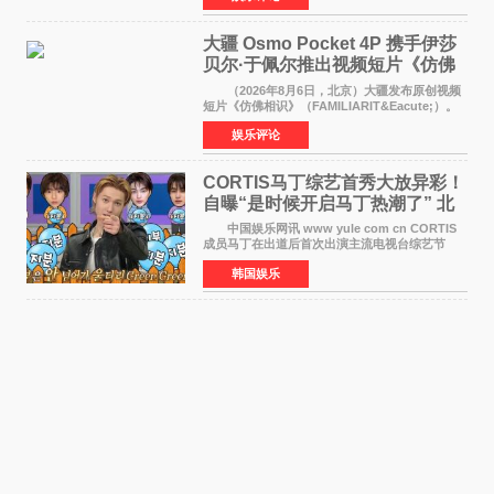
《香港一夜》（Dawn in Ho
大疆 Osmo Pocket 4P 携手伊莎
贝尔·于佩尔推出视频短片《仿佛
相识》
（2026年8月6日，北京）大疆发布原创视频
短片《仿佛相识》（FAMILIARIT&Eacute;）。
视频短片由戛纳国际电影节最佳女演员伊莎贝尔·
娱乐评论
于佩尔（Isabelle Huppert）主演，全程使用大
疆首款双主摄口
CORTIS马丁综艺首秀大放异彩！
自曝“是时候开启马丁热潮了” 北
美巡演火热进行中
中国娱乐网讯 www yule com cn CORTIS
成员马丁在出道后首次出演主流电视台综艺节
目，展现了多才多艺的魅力。 马丁出演了5日
韩国娱乐
播出的MBC《Radio Star》Fashion与Passion
之间，I&lsquo;m