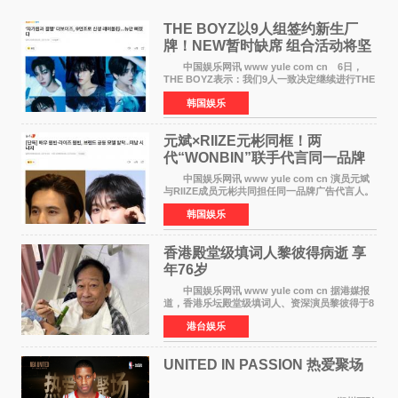
THE BOYZ以9人组签约新生厂
牌！NEW暂时缺席 组合活动将坚
定不移继续
中国娱乐网讯 www yule com cn 6日，
THE BOYZ表示：我们9人一致决定继续进行THE
BOYZ组合活动，并且已经完成了组合团体活动
韩国娱乐
签约。目前正在新生厂牌下进行活动准备。尚未
离开THE BOYZ原所
元斌×RIIZE元彬同框！两
代“WONBIN”联手代言同一品牌
颜值天花板合体
中国娱乐网讯 www yule com cn 演员元斌
与RIIZE成员元彬共同担任同一品牌广告代言人。
6日据独家报道，继演员元斌之后，RIIZE元彬最
韩国娱乐
近也被选为某在线中介平台A公司的共同广告代言
人，两人将作
香港殿堂级填词人黎彼得病逝 享
年76岁​
中国娱乐网讯 www yule com cn 据港媒报
道，香港乐坛殿堂级填词人、资深演员黎彼得于8
月5日上午因病离世，终年76岁。好友钟志光透
港台娱乐
露，黎彼得今年3月中风后便卧床休养，身体机能
持续衰退，最
UNITED IN PASSION 热爱聚场