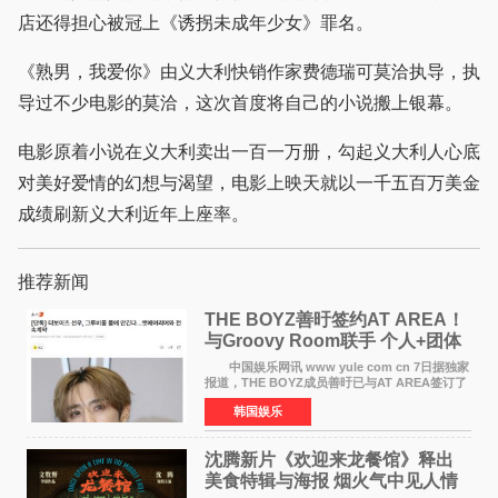
店还得担心被冠上《诱拐未成年少女》罪名。
《熟男，我爱你》由义大利快销作家费德瑞可莫洽执导，执
导过不少电影的莫洽，这次首度将自己的小说搬上银幕。
电影原着小说在义大利卖出一百一万册，勾起义大利人心底
对美好爱情的幻想与渴望，电影上映天就以一千五百万美金
成绩刷新义大利近年上座率。
推荐新闻
THE BOYZ善旴签约AT AREA！
与Groovy Room联手 个人+团体
活动并行
中国娱乐网讯 www yule com cn 7日据独家
报道，THE BOYZ成员善旴已与AT AREA签订了
专属合约。AT AREA是由知名制作人组合
韩国娱乐
Groovy Room创立的hip-hop厂牌，旗下拥有多
位实力派音乐人，在韩
沈腾新片《欢迎来龙餐馆》释出
美食特辑与海报 烟火气中见人情