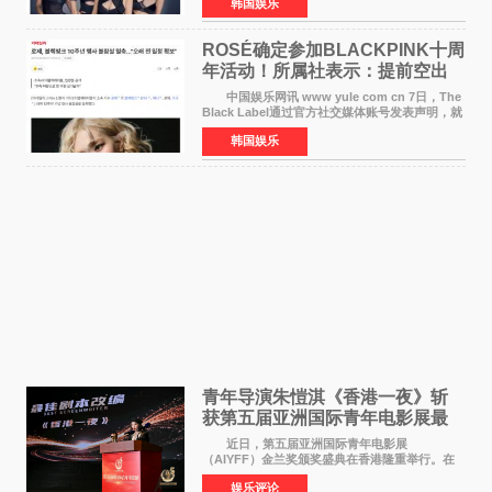
韩国娱乐
LISA将缺席。 此前BLACKPINK所属社YG并
未为组合出道十周年做
ROSÉ确定参加BLACKPINK十周
年活动！所属社表示：提前空出
了时间
中国娱乐网讯 www yule com cn 7日，The
Black Label通过官方社交媒体账号发表声明，就
近期网络上关于ROS&Eacute;个人行程及是否参
韩国娱乐
加BLACKPINK出道纪念活动的种种猜测作出正
式回应。 Th
青年导演朱愷淇《香港一夜》斩
获第五届亚洲国际青年电影展最
佳剧本改编奖
近日，第五届亚洲国际青年电影展
（AIYFF）金兰奖颁奖盛典在香港隆重举行。在
这场汇聚数百位海内外电影人、文化界人士及媒
娱乐评论
体代表的亚洲青年影视盛会上，香港本土电影