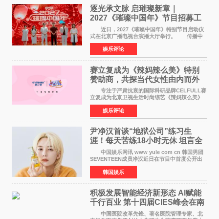
逐光承文脉 启璀璨新章｜
2027《璀璨中国年》节目招募工
作圆满启动
近日，2027《璀璨中国年》特别节目启动仪
式在北京广播电视台演播大厅举行。 传播中
华优秀传统文化，弘扬纯正国风艺术，打造高规
娱乐评论
格、高质感、正能量的文艺盛典，是璀璨中国年
矢志不渝的初心
赛立复成为《辣妈辣么美》特别
赞助商，共探当代女性由内而外
活力美
专注于严肃抗衰的国际科研品牌CELFULL赛
立复成为北京卫视生活时尚综艺《辣妈辣么美》
的特别赞助商,明星辣妈袁咏仪倾情参与，向广大
娱乐评论
都市女性传递健康生活新主张，寄语当代女性在
家庭与自我之间
尹净汉首谈“地狱公司”练习生
涯！每天苦练18小时无休 坦言全
靠成员撑过来
中国娱乐网讯 www yule com cn 韩国男团
SEVENTEEN成员净汉近日在节目中首度公开出
道前的残酷练习生经历，并提及经纪公司Pledis
韩国娱乐
娱乐，引发广泛关注。 在8月2日播出的日本
TBS综艺节目《周
积极发展智能经济新形态 Al赋能
千行百业 第十四届CIES峰会在南
京盛大召开
中国医院改革先锋、著名医院管理专家、北