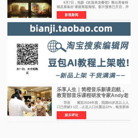
温暖
8月7日，电影《欢迎来龙餐馆》释出美食特
辑及菜备好 请就胃版海报。影片预售已开启，并
将于8月8日至10日14:00-21:00举行全国超前点
影视新闻
映。电影《欢迎来龙餐馆》作为战争美食喜剧大
片，讲述了中国
乐享人生｜简橙音乐新课启航，
教育部音乐课程研发专家Andy老
师重磅入驻领航银龄琴声
导语 截至2024年底，我国60岁及以上人
口已突破3 1亿，占总人口比重达22%，银发群体
的精神文化需求日益凸显。2024年1月，国务院办
娱乐评论
公厅印发《关于发展银发经济增进老年人福祉的
意见》——这是