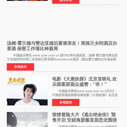
仪式在此隆重举行。各界领导、嘉宾与媒体朋友
齐聚一堂，共同
汤姆·霍兰德与赞达亚婚后宴请亲友！英格兰乡间酒店办
喜酒 保密工作堪比神盾局
中国娱乐网讯 www yule com cn 据TMZ等外媒报道，汤姆·霍兰德与赞达亚
于当地时间本周二在英格兰萨里郡Beaverbrook酒店（靠近霍兰德的出生地金斯
顿）举办婚宴，邀请家人与朋友们喝喜酒，庆祝
欧美娱乐
电影《大唐妖探》北京首映礼 欢
乐探案获观众盛赞：“夯！”
中国娱乐网讯www yule com cn 8月6日，
中国首部喜剧探案动画电影《大唐妖探》在北京
举办电影首映礼。导演程腾、联合导演黄珉、总
影视新闻
制片人曹紫建、制片人李莹莹，配音导演张喆，
对白指导程寅，领
惊悚冒险大片《逃出绝命街》预
售开启 安妮海瑟薇直面恐龙围猎
中国娱乐网讯www yule com cn 由华纳兄