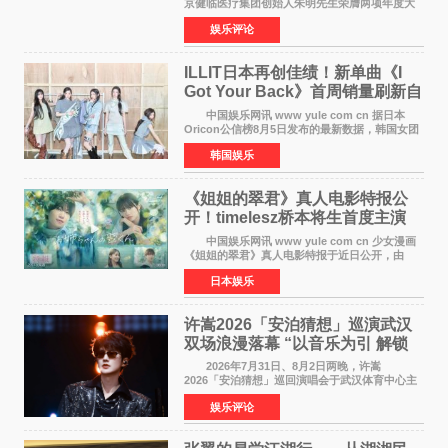
京健临医疗集团创始人朱明先生荣膺两项年度大
奖 2026年7月31日，盛夏金陵，长江之畔，
娱乐评论
以重落地·真务实·强链接为主题的2026&lsquo;人
工智能+&rsquo
ILLIT日本再创佳绩！新单曲《I
Got Your Back》首周销量刷新自
身纪录
中国娱乐网讯 www yule com cn 据日本
Oricon公信榜8月5日发布的最新数据，韩国女团
ILLIT在日本发行的第二张单曲《I Got Your
韩国娱乐
Back》首周销量达到71,009张，成功跻身最新一
期周单曲排行
《姐姐的翠君》真人电影特报公
开！timelesz桥本将生首度主演
12月4日上映
中国娱乐网讯 www yule com cn 少女漫画
《姐姐的翠君》真人电影特报于近日公开，由
timelesz成员桥本将生担任主演，这也是他首次
日本娱乐
担任电影主演，引发高度关注。 女高中生咲
苗翠（中岛瑠菜
许嵩2026「安泊猜想」巡演武汉
双场浪漫落幕 “以音乐为引 解锁
江城记忆”
2026年7月31日、8月2日两晚，许嵩
2026「安泊猜想」巡回演唱会于武汉体育中心主
体育场盛大开唱。许嵩与数万歌迷在此相聚，从
娱乐评论
浪漫惬意的舞台设计到充满诚意与惊喜的现场互
动，共同开启了一场关于