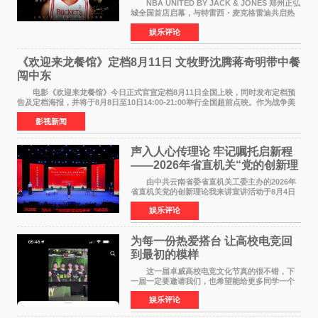
NBA UNITED BY JACK & JONES 郑州正弘
城全国首店启幕，与特雷西・麦克格雷迪共启热
爱 2026 年7 月21 日，
娱乐评论
NBAUNITEDBYJACK&JONES 全国首店，于郑
州正弘城正式启幕。NBA 传奇球星
《欢迎来龙餐馆》定档8月11日 文牧野沈腾蒋奇明带中餐
闯中东
电影《欢迎来龙餐馆》今日正式官宣定档8月11日全国上映，同时发布定档预
告及定档海报，并将于8月8日至10日14:00-21:00举行全国超前点映。作为战争美
食大片，影片讲述的是中国厨师徐福（沈腾
影视新闻
声入人心传理论 牢记嘱托启新程
——2026年省直机关“党的创新理
论我来讲”宣讲活动圆满落幕
由中共云南省委省直机关工委主办的2026年
省直机关党的创新理论我来讲宣讲活动于8月4日
至5日在昆明举办。活动以 "牢记嘱托 感恩奋进
娱乐评论
开创云南发展新局面 "为主题，坚持以新时代中国
特色社会主义
为每一份热爱搭台 让高校电竞回
到最初的模样
这一届卓威高校电竞文化节真的很不错，下
一届一定要邀请我们，也希望能给更多同学一个
来到现场的机会。 2026卓威高校电竞文化节
娱乐评论
已经落下帷幕，在活动结束后，仍有不少高校电
竞社负责人和现