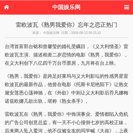
中国娱乐网
首页
新闻
女性
内地娱乐
雷欧波瓦《熟男我爱你》忘年之恋正热门
港台娱乐
日本娱乐
韩国娱乐
欧美娱乐
来源： 中国娱乐网 日期：2008-08-13 09:15:32
体育花边
音乐新闻
影视新闻
内地明星八卦
港台明星八卦
日本韩国明星
欧美明星八卦
娱乐评论
台湾首富郭台铭和曾馨莹的婚礼受瞩目，《义大利情圣》雷
八卦
欧波瓦主演、描述相差二岁恋情的电影《熟男，我爱你》，
在义大利创下八亿四千万台币票房，九月将在台上映。
《熟男，我爱你》是跨足好莱坞与义大利影坛的性感男星雷
欧波瓦的最新作品，他曾在电影《托斯卡尼艳阳下》让熟女
黛安莲恩心荡神驰，在《外欲》中则让义大利影后乔凡娜梅
诺兹欧娜几欲出轨，堪称《熟女杀手》。
雷欧波瓦在《熟男，我爱你》中饰演事业、爱情都陷入危机
的广告公司创意总监，有一天不小心撞倒七岁的高校正妹，
后来两人坠入爱河，他不仅被女友的同学喊《大叔》，上夜