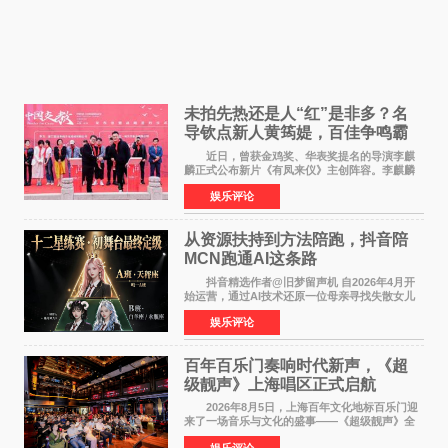
未拍先热还是人“红”是非多？名
导钦点新人黄筠媞，百佳争鸣霸
气回应
近日，曾获金鸡奖、华表奖提名的导演李麒
麟正式公布新片《有凤来仪》主创阵容。李麒麟
早年凭电影《华容道》获得金鸡奖、华表奖提
娱乐评论
名，此后长期参与国内外电影制作，其担任制片
人参与的作品亦曾
从资源扶持到方法陪跑，抖音陪
MCN跑通AI这条路
抖音精选作者@旧梦留声机 自2026年4月开
始运营，通过AI技术还原一位母亲寻找失散女儿
的故事，凭借强情感表达获得大量用户关注，发
娱乐评论
布仅21小时便获得超1亿曝光、超1000万互动。
此后，账号持续沿
百年百乐门奏响时代新声，《超
级靓声》上海唱区正式启航
2026年8月5日，上海百年文化地标百乐门迎
来了一场音乐与文化的盛事——《超级靓声》全
国励志音乐公益节目上海唱区新闻发布会暨启动
娱乐评论