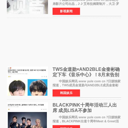
弟影片公司出品，J·J·艾布拉姆斯制片，大卫·罗
伯特·米切尔执导，好莱坞巨星安妮·海瑟薇和伊万
影视新闻
·麦克格雷格领衔主演的2026暑期惊悚冒险大片
《逃出绝
TWS金道勋×AND2BLE金奎彬确
定下车《音乐中心》！8月末告别
MC席位
中国娱乐网讯 www yule com cn 7日据独家
报道，TWS成员金道勋与AND2BLE成员金奎彬
将于8月离开《音乐中心》MC的位置。 金道
韩国娱乐
勋与金奎彬于去年3月与H2H A-NA一起被选为
《音乐中心》MC，约1
BLACKPINK十周年活动三人出
席 成员LISA不参加
中国娱乐网讯 www yule com cn 7日据独家
报道，BLACKPINK出道十周年Meet & Greet活
动将由智秀、ROS&Eacute;、JENNIE出席，