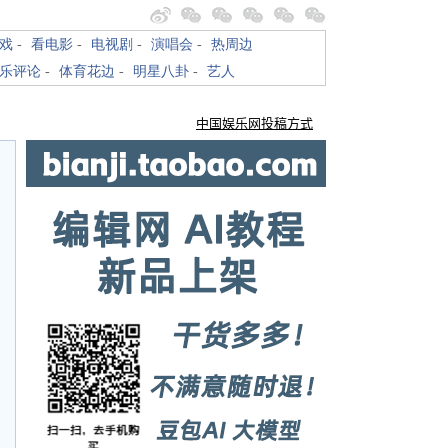
戏
-
看电影
-
电视剧
-
演唱会
-
热周边
乐评论
-
体育花边
-
明星八卦
-
艺人