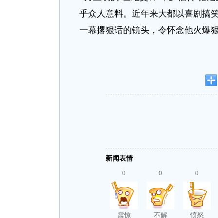
乎众人意料。近年来大都以喜剧搞笑
一幕撂狠话的镜头，令怀念他火爆
新闻表情
0
0
0
震惊
不解
愤怒