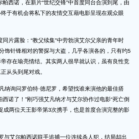
尔帕西诺，在新片“世纪交锋”中首度同台合演到尾，由
心终于有机会将私下的友情交互藉电影呈现在观众眼
度同片露脸：“教父续集”中劳勃演艾尔父亲的青年时
人分饰针锋相对的警探与大盗，几乎各演各的，只有约5
影帝存在瑜亮情结。其实两人很早就认识，虽有良性竞
真正从头到尾对戏。
艾凡纳询问罗伯特·德尼罗，希望找谁来演他的最佳搭
帕西诺了！”刚巧强艾凡纳才与艾尔协作过电影“死亡倒
，促成两位天王影帝第3次携手，也是首度合演完整的影
德尼罗与艾尔帕西诺联手追捕一位连续杀人犯，结局却出