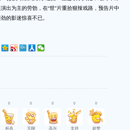
演出为主的劳勃，在“世”片重拾狠辣戏路，预告片中
狠劲的影迷惊喜不已。
0
0
0
0
0
杯具
无聊
高兴
支持
超赞