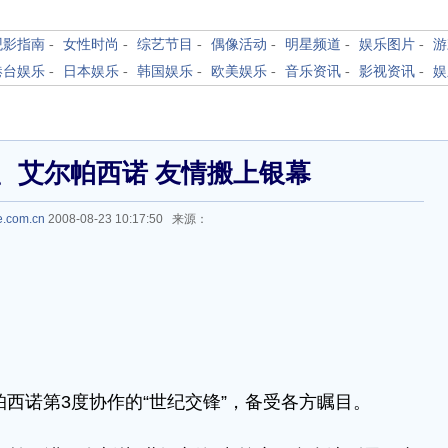
观影指南
-
女性时尚
-
综艺节目
-
偶像活动
-
明星频道
-
娱乐图片
-
游
港台娱乐
-
日本娱乐
-
韩国娱乐
-
欧美娱乐
-
音乐资讯
-
影视资讯
-
娱
、艾尔帕西诺 友情搬上银幕
e.com.cn
2008-08-23 10:17:50 来源：
帕西诺第3度协作的“世纪交锋”，备受各方瞩目。