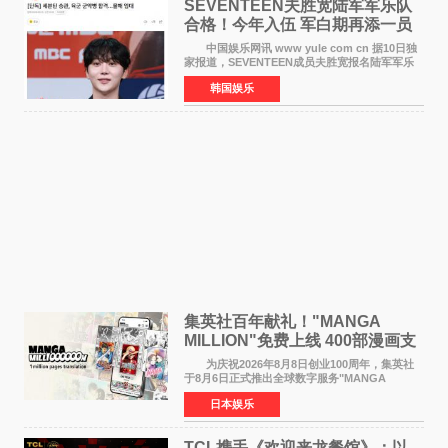
SEVENTEEN夫胜宽陆军军乐队
合格！今年入伍 军白期再添一员
中国娱乐网讯 www yule com cn 据10日独
家报道，SEVENTEEN成员夫胜宽报名陆军军乐
队并合格，预计将于今年入伍，成为组合中又一
韩国娱乐
位履行国防义务的成员。 目前SEVENTEEN
正全面进入军白期—
集英社百年献礼！"MANGA
MILLION"免费上线 400部漫画支
援逾百种语言
为庆祝2026年8月8日创业100周年，集英社
于8月6日正式推出全球数字服务"MANGA
MILLION"，无需注册即可免费阅读近400部漫画
日本娱乐
作品，总量达100万页，翻译成100多种语言面向
全球读者开放。该服务预
TCL携手《欢迎来龙餐馆》：以