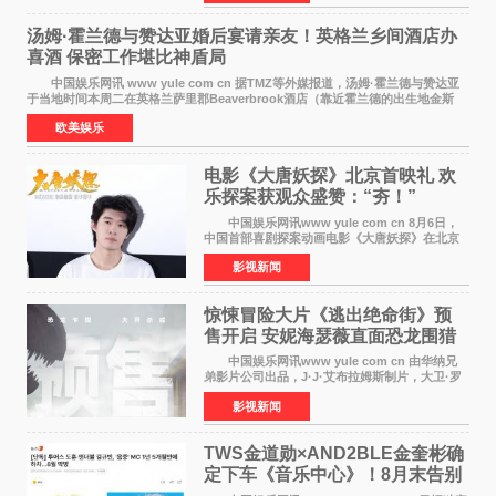
齐聚一堂，共同
汤姆·霍兰德与赞达亚婚后宴请亲友！英格兰乡间酒店办
喜酒 保密工作堪比神盾局
中国娱乐网讯 www yule com cn 据TMZ等外媒报道，汤姆·霍兰德与赞达亚
于当地时间本周二在英格兰萨里郡Beaverbrook酒店（靠近霍兰德的出生地金斯
顿）举办婚宴，邀请家人与朋友们喝喜酒，庆祝
欧美娱乐
电影《大唐妖探》北京首映礼 欢
乐探案获观众盛赞：“夯！”
中国娱乐网讯www yule com cn 8月6日，
中国首部喜剧探案动画电影《大唐妖探》在北京
举办电影首映礼。导演程腾、联合导演黄珉、总
影视新闻
制片人曹紫建、制片人李莹莹，配音导演张喆，
对白指导程寅，领
惊悚冒险大片《逃出绝命街》预
售开启 安妮海瑟薇直面恐龙围猎
中国娱乐网讯www yule com cn 由华纳兄
弟影片公司出品，J·J·艾布拉姆斯制片，大卫·罗
伯特·米切尔执导，好莱坞巨星安妮·海瑟薇和伊万
影视新闻
·麦克格雷格领衔主演的2026暑期惊悚冒险大片
《逃出绝
TWS金道勋×AND2BLE金奎彬确
定下车《音乐中心》！8月末告别
MC席位