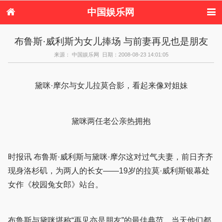
中国娱乐网
首页
新闻
女性
内地娱乐
布鲁斯·威利斯为女儿捧场 与前妻再见也是朋友
港台娱乐
日本娱乐
韩国娱乐
欧美娱乐
来源： 中国娱乐网 日期：2008-08-23 14:01:05
体育花边
音乐新闻
影视新闻
内地明星八卦
港台明星八卦
日本韩国明星
欧美明星八卦
娱乐评论
八卦
黛咪·摩尔与女儿拉莫合影，看起来像对姐妹
黛咪两任老公亲热拥抱
时报讯 布鲁斯·威利斯与黛咪·摩尔这对过气夫妻，前日齐齐
现身洛杉矶，为两人的长女——19岁的拉莫·威利斯银幕处
女作《校园兔女郎》站台。
布鲁斯与黛咪堪称“再见亦是朋友”的最佳典范，当天他们都