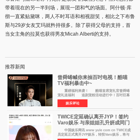
带着现在的另一半到场，展现一团和气的场面。阿什顿·库
彻一直紧贴黛咪，两人不时耳语和相视甜笑，相比之下布鲁
斯与29岁女友艾玛就矜持很多。除了获得父母的支持，首
当女主角的拉莫也获得男友Micah Alberti的支持。
推荐新闻
曾舜晞喊你来抽百吋电视！酷喵
TV福利暴击中~
重磅福利来袭！ 酷喵首席宠礼官曾舜晞
宠礼送福利 追剧宠粉活动进行中！百吋巨幕
电视 邀你来抽~活动时间：8月8日10:00 — 8
娱乐评论
月23日23:59 三步轻松参与，大奖等你
拿： 1、打开电
TWICE定延确认离开JYP！签约
Varo娱乐 与亲姐姐孔升妍成同门
中国娱乐网讯 www yule com cn TWICE成
员定延正式离开JYP娱乐，转投Varo娱乐，将与
亲姐姐孔升妍成为同门。 Varo娱乐于10日通