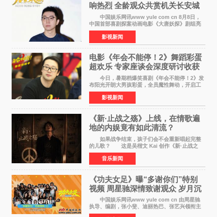
响热烈 全龄观众共赏机关长安城
中国娱乐网讯www yule com cn 8月8日，
中国首部喜剧探案动画电影《大唐妖探》剧组亮
相西安，举办线下见面会活动。导演程腾、联合
影视新闻
导演黄珉、总制片人曹紫建、制片人李莹莹、领
衔声音出演雷淞然
电影《年会不能停！2》舞蹈彩蛋
超欢乐 专家座谈会深度研讨收获
满满
今日，暑期档爆笑喜剧《年会不能停！2》发
布阳光开朗大男孩彩蛋，全员魔性舞动，开启工
位狂欢模式。影片于昨日同步举办专家座谈会，
影视新闻
导演董润年、总制片人应萝佳出席现场，与一众
业内、学界专家
《新·止战之殇》上线，在情歌遍
地的内娱竟有如此清流？
如果战争结束，孩子们会不会重新唱起完整
的儿歌？ 这是吴楷文 Kai 创作《新·止战之
殇》时最初的想法。 从伊朗相关冲突引发的
音乐新闻
地区局势，到世界各地仍在发生的动荡与不安，
战争从来不只
《功夫女足》曝“多谢你们”特别
视频 周星驰深情致谢观众 岁月沉
淀不灭初心
中国娱乐网讯www yule com cn 由周星驰
执导、编剧，张小斐、迪丽热巴、张艺兴领衔主
演，刘嘉玲、佐藤健特别出演，艾米、雪野、蔡