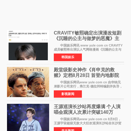
CRAVITY敏熙确定出演漫改短剧
《沉睡的公主与做梦的恶魔》主
人公
中国娱乐网讯 www yule com cn CRAVITY
成员敏熙将出演以人气网络漫画《沉睡的公主与
做梦的恶魔》为原作的短剧，担任主人公。
韩国娱乐
该短剧讲述了一直照顾陷入沉睡状态女友的吴
敏，在夜空中看
殿堂级影史神作《肖申克的救
赎》定档8月28日 首登内地影院
中国娱乐网讯www yule com cn 由华纳兄
弟影片公司发行，弗兰克·德拉邦特编剧并执导，
蒂姆·罗宾斯、摩根·弗里曼主演的影史传世经典
影视新闻
《肖申克的救赎》（The Shawshank
Redemption）今日发布
王源巡演长沙站再度爆满 个人演
唱会观演人次累计突破140万
中国娱乐网讯www yule com cn 8月8日，
王源宇宙超级无敌大大狂欢巡演长沙站在长沙贺
龙体育场唱响，这也是王源个人巡演首次登陆长
音乐新闻