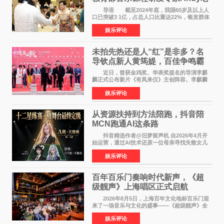
师重磅入驻领航银龄琴声
导语 截至2024年底，我国60岁及以上人
口已突破3 1亿，占总人口比重达22%，银发群体
的精神文化需求日益凸显。2024年1月，国务院办
娱乐评论
公厅印发《关于发展银发经济增进老年人福祉的
意见》——这是
未拍先热还是人“红”是非多？名
导钦点新人黄筠媞，百佳争鸣霸
气回应
近日，曾获金鸡奖、华表奖提名的导演李麒
麟正式公布新片《有凤来仪》主创阵容。李麒麟
早年凭电影《华容道》获得金鸡奖、华表奖提
娱乐评论
名，此后长期参与国内外电影制作，其担任制片
人参与的作品亦曾
从资源扶持到方法陪跑，抖音陪
MCN跑通AI这条路
抖音精选作者@旧梦留声机 自2026年4月开
始运营，通过AI技术还原一位母亲寻找失散女儿
的故事，凭借强情感表达获得大量用户关注，发
娱乐评论
布仅21小时便获得超1亿曝光、超1000万互动。
此后，账号持续沿
百年百乐门奏响时代新声，《超
级靓声》上海唱区正式启航
2026年8月5日，上海百年文化地标百乐门迎
来了一场音乐与文化的盛事——《超级靓声》全
国励志音乐公益节目上海唱区新闻发布会暨启动
娱乐评论
仪式在此隆重举行。各界领导、嘉宾与媒体朋友