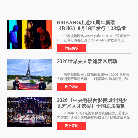
BIGBANG出道20周年新歌
《BiiiG》8月19日发行！33场世
界巡演同步启航
中国娱乐网讯 www yule com cn YG娱乐于
10日在官方博客公开了BIGBANG新数字单曲
《BiiiG》的海报，宣布新歌将于8月19日——组
韩国娱乐
合出道20周年纪念日正式发行。歌名取自意为"巨
大""宏大"的"BIG"
2026世界夫人欧洲赛区启动
两年深耕欧洲，绽放国际荣光｜2026 世界夫
人欧洲赛区重磅启幕 时隔两年深耕积淀，跨
越多国文化游学！伴随着国际影响力持续攀升，
娱乐评论
2026 世界夫人欧洲赛区正式全面启动。本次赛区
落地，是世
2026《中央电视台影视城全国少
儿艺术人才选拔》全国总决赛圆
满落幕
2026年《中央电视台影视城全国少儿艺术人
才选拔》活动全国总决赛8月2日至4日在北京星光
影视园成功举办！ 活动于8月2日迎来全国总
娱乐评论
决赛的盛大开幕。一年一度的该项活动依然延续
着经典的四大板