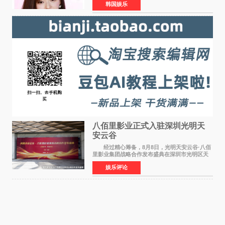
韩国娱乐
过官方SNS宣布："能与拥有多彩魅力和无限潜力
的俞定延结下珍贵
八佰里影业正式入驻深圳光明天
安云谷
经过精心筹备，8月8日，光明天安云谷·八佰
里影业集团战略合作发布盛典在深圳市光明区天
安云谷盛大举行，来自DataEye剧查查创始人
娱乐评论
&CEO 深圳市微短剧产业协会会长汪祥斌先生、
光明区文化广电旅