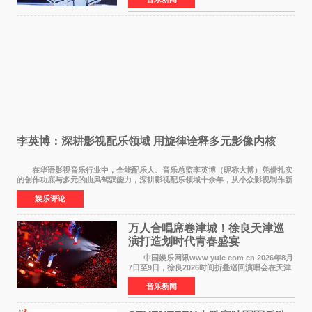
沙。十年前，王源曾在这座熟悉的城市举办16岁
生日会，从当初的
李英博：深耕影视配乐领域 用旋律诠释多元影像内核
在华语影视音乐行业中，全能配乐人、音乐总监李英博（昵称大博）凭借扎实
的创作功底与多元的曲风驾驭能力，深耕影视配乐领域十余年，从小众影视制作新
人成长为横跨主旋律电影、动画番剧、网剧
娱乐评论
万人合唱席卷津城！徐良天津巡
演打造划时代青春盛宴
中国娱乐网讯www yule com cn 2026年8月
7日至9日，徐良2026时间折叠巡回演唱会在天津
连续举办三场演出。整场演出凭借扎实的音乐内
音乐新闻
容、有温度的舞台叙事与充满巧思的现场设计，
为天津本地及专