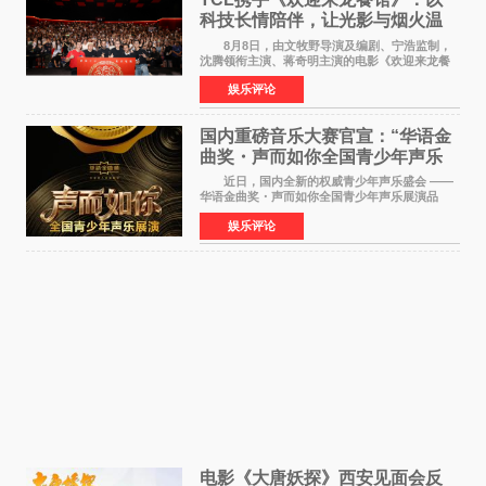
科技长情陪伴，让光影与烟火温
暖生活
8月8日，由文牧野导演及编剧、宁浩监制，
沈腾领衔主演、蒋奇明主演的电影《欢迎来龙餐
馆》在上海超前点映，主创团队携影片亮相与观
娱乐评论
众提前见面。TCL作为本片独家合作伙伴，在路
演现场设置品牌互
国内重磅音乐大赛官宣：“华语金
曲奖・声而如你全国青少年声乐
展演” 正式启幕，阿沁出任明星总
近日，国内全新的权威青少年声乐盛会 ——
评审
华语金曲奖・声而如你全国青少年声乐展演品
牌，在湖南长沙隆重举行官宣，国内又一高规格
娱乐评论
青少年声乐赛事全面启航。 本赛事由寰宇声
扬联合华语金曲
电影《大唐妖探》西安见面会反