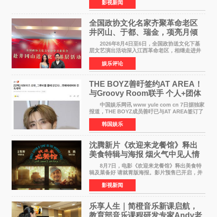
影视新闻
思贝、胡予安、倪好特别介绍的喜剧电影《功夫
女足》释出多谢你
全国政协文化名家齐聚革命老区
井冈山、于都、瑞金，项亮月倾
情献唱《桃花谣》致敬红色沃土
2026年8月4日至6日，全国政协送文化下基
层文艺演出活动深入江西革命老区，相继走进井
冈山、于都长征出发地、瑞金三地。由全国政协
娱乐评论
文化文史和学习委员会副主任、甘肃省政协原主
席欧阳坚率团，一
THE BOYZ善旴签约AT AREA！
与Groovy Room联手 个人+团体
活动并行
中国娱乐网讯 www yule com cn 7日据独家
报道，THE BOYZ成员善旴已与AT AREA签订了
专属合约。AT AREA是由知名制作人组合
韩国娱乐
Groovy Room创立的hip-hop厂牌，旗下拥有多
位实力派音乐人，在韩
沈腾新片《欢迎来龙餐馆》释出
美食特辑与海报 烟火气中见人情
温暖
8月7日，电影《欢迎来龙餐馆》释出美食特
辑及菜备好 请就胃版海报。影片预售已开启，并
将于8月8日至10日14:00-21:00举行全国超前点
影视新闻
映。电影《欢迎来龙餐馆》作为战争美食喜剧大
片，讲述了中国
乐享人生｜简橙音乐新课启航，
教育部音乐课程研发专家Andy老