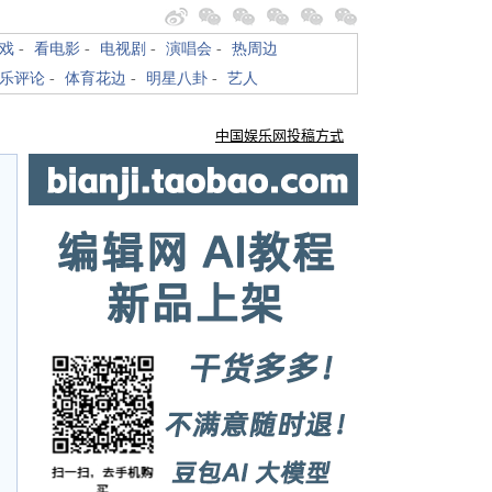
戏
-
看电影
-
电视剧
-
演唱会
-
热周边
乐评论
-
体育花边
-
明星八卦
-
艺人