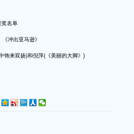
获奖名单
、《冲出亚马逊》
饰来双扬)和倪萍(《美丽的大脚》)