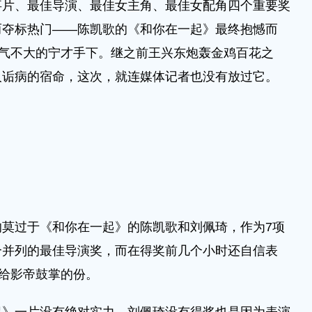
事片、最佳导演、最佳女主角、最佳女配角四个重要奖
而夺标热门——陈凯歌的《和你在一起》最终抱憾而
名气不大的宁才手下。继之前王兴东炮轰金鸡百花之
人诟病的宿命，这次，就连媒体记者也没有放过它。
过于《和你在一起》的陈凯歌和刘佩琦，作为7项
个并列的最佳导演奖，而在得奖前几个小时还自信表
有给影帝鼓掌的份。