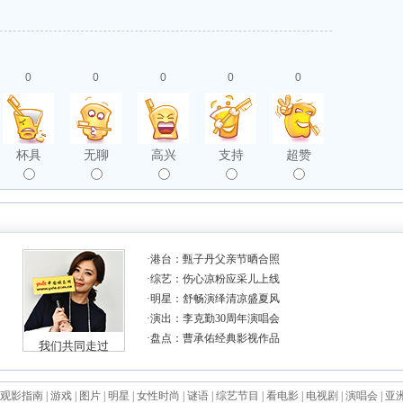
0
0
0
0
0
杯具
无聊
高兴
支持
超赞
观影指南
|
游戏
|
图片
|
明星
|
女性时尚
|
谜语
|
综艺节目
|
看电影
|
电视剧
|
演唱会
|
亚