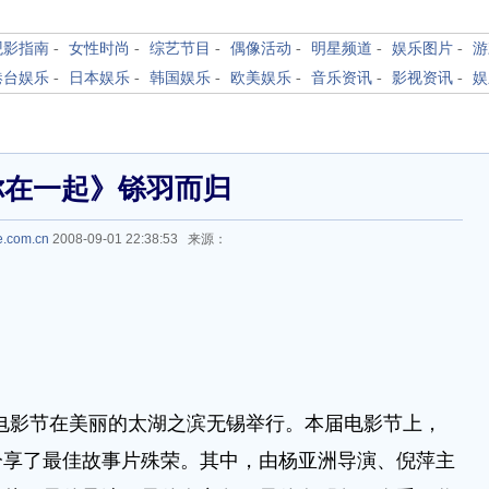
观影指南
-
女性时尚
-
综艺节目
-
偶像活动
-
明星频道
-
娱乐图片
-
游
港台娱乐
-
日本娱乐
-
韩国娱乐
-
欧美娱乐
-
音乐资讯
-
影视资讯
-
娱
你在一起》铩羽而归
e.com.cn
2008-09-01 22:38:53 来源：
电影节在美丽的太湖之滨无锡举行。本届电影节上，
分享了最佳故事片殊荣。其中，由杨亚洲导演、倪萍主