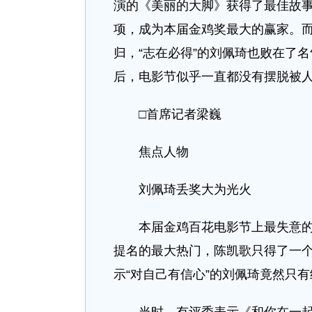
演的《美丽的大脚》获得了最佳故
项，成为本届金鸡奖最大的赢家。
归，“志在必得”的刘佩琦也败在了
后，电影节似乎一直都没有摆脱被
□首席记者梁巍
焦点人物
刘佩琦丢奖大为光火
本届金鸡百花电影节上最失意的莫
提名的最大热门，陈凯歌只得了一
示“对自己有信心”的刘佩琦竟然只