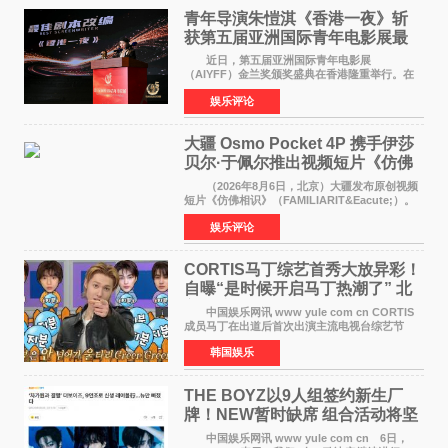
青年导演朱愷淇《香港一夜》斩
获第五届亚洲国际青年电影展最
佳剧本改编奖
近日，第五届亚洲国际青年电影展
（AIYFF）金兰奖颁奖盛典在香港隆重举行。在
这场汇聚数百位海内外电影人、文化界人士及媒
娱乐评论
体代表的亚洲青年影视盛会上，香港本土电影
《香港一夜》（Dawn in Ho
大疆 Osmo Pocket 4P 携手伊莎
贝尔·于佩尔推出视频短片《仿佛
相识》
（2026年8月6日，北京）大疆发布原创视频
短片《仿佛相识》（FAMILIARIT&Eacute;）。
视频短片由戛纳国际电影节最佳女演员伊莎贝尔·
娱乐评论
于佩尔（Isabelle Huppert）主演，全程使用大
疆首款双主摄口
CORTIS马丁综艺首秀大放异彩！
自曝“是时候开启马丁热潮了” 北
美巡演火热进行中
中国娱乐网讯 www yule com cn CORTIS
成员马丁在出道后首次出演主流电视台综艺节
目，展现了多才多艺的魅力。 马丁出演了5日
韩国娱乐
播出的MBC《Radio Star》Fashion与Passion
之间，I&lsquo;m
THE BOYZ以9人组签约新生厂
牌！NEW暂时缺席 组合活动将坚
定不移继续
中国娱乐网讯 www yule com cn 6日，