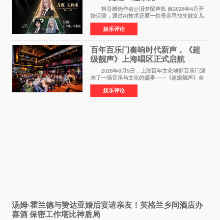
抖音精选作者@旧梦留声机 自2026年4月开
始运营，通过AI技术还原一位母亲寻找失散女儿
的故事，凭借强情感表达获得大量用户关注，发
娱乐评论
布仅21小时便获得超1亿曝光、超1000万互动。
此后，账号持续沿
百年百乐门奏响时代新声，《超
级靓声》上海唱区正式启航
2026年8月5日，上海百年文化地标百乐门迎
来了一场音乐与文化的盛事——《超级靓声》全
国励志音乐公益节目上海唱区新闻发布会暨启动
娱乐评论
仪式在此隆重举行。各界领导、嘉宾与媒体朋友
齐聚一堂，共同
汤姆·霍兰德与赞达亚婚后宴请亲友！英格兰乡间酒店办
喜酒 保密工作堪比神盾局