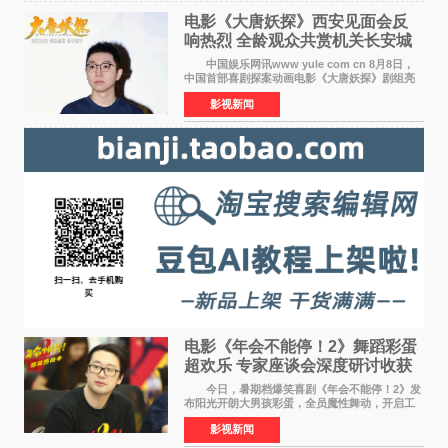
电影《大唐妖探》西安见面会反
响热烈 全龄观众共赏机关长安城
中国娱乐网讯www yule com cn 8月8日，
中国首部喜剧探案动画电影《大唐妖探》剧组亮
相西安，举办线下见面会活动。导演程腾、联合
影视新闻
导演黄珉、总制片人曹紫建、制片人李莹莹、领
衔声音出演雷淞然
电影《年会不能停！2》舞蹈彩蛋
超欢乐 专家座谈会深度研讨收获
满满
今日，暑期档爆笑喜剧《年会不能停！2》发
布阳光开朗大男孩彩蛋，全员魔性舞动，开启工
位狂欢模式。影片于昨日同步举办专家座谈会，
影视新闻
导演董润年、总制片人应萝佳出席现场，与一众
业内、学界专家