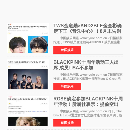
TWS金道勋×AND2BLE金奎彬确
定下车《音乐中心》！8月末告别
MC席位
中国娱乐网讯 www yule com cn 7日据独家
报道，TWS成员金道勋与AND2BLE成员金奎彬
将于8月离开《音乐中心》MC的位置。 金道
韩国娱乐
勋与金奎彬于去年3月与H2H A-NA一起被选为
《音乐中心》MC，约1
BLACKPINK十周年活动三人出
席 成员LISA不参加
中国娱乐网讯 www yule com cn 7日据独家
报道，BLACKPINK出道十周年Meet & Greet活
动将由智秀、ROS&Eacute;、JENNIE出席，
韩国娱乐
LISA将缺席。 此前BLACKPINK所属社YG并
未为组合出道十周年做
ROSÉ确定参加BLACKPINK十周
年活动！所属社表示：提前空出
了时间
中国娱乐网讯 www yule com cn 7日，The
Black Label通过官方社交媒体账号发表声明，就
近期网络上关于ROS&Eacute;个人行程及是否参
韩国娱乐
加BLACKPINK出道纪念活动的种种猜测作出正
式回应。 Th