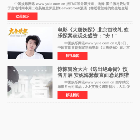
中国娱乐网讯 www yule com cn 据TMZ等外媒报道，汤姆·霍兰德与赞达亚
于当地时间本周二在英格兰萨里郡Beaverbrook酒店（靠近霍兰德的出生地金斯
顿）举办婚宴，邀请家人与朋友们喝喜酒，庆祝
欧美娱乐
电影《大唐妖探》北京首映礼 欢
乐探案获观众盛赞：“夯！”
中国娱乐网讯www yule com cn 8月6日，
中国首部喜剧探案动画电影《大唐妖探》在北京
举办电影首映礼。导演程腾、联合导演黄珉、总
影视新闻
制片人曹紫建、制片人李莹莹，配音导演张喆，
对白指导程寅，领
惊悚冒险大片《逃出绝命街》预
售开启 安妮海瑟薇直面恐龙围猎
中国娱乐网讯www yule com cn 由华纳兄
弟影片公司出品，J·J·艾布拉姆斯制片，大卫·罗
伯特·米切尔执导，好莱坞巨星安妮·海瑟薇和伊万
影视新闻
·麦克格雷格领衔主演的2026暑期惊悚冒险大片
《逃出绝