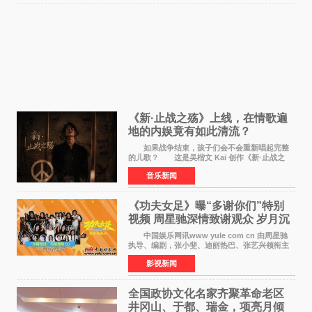
《新·止战之殇》上线，在情歌遍
地的内娱竟有如此清流？
如果战争结束，孩子们会不会重新唱起完整
的儿歌？ 这是吴楷文 Kai 创作《新·止战之
殇》时最初的想法。 从伊朗相关冲突引发的
音乐新闻
地区局势，到世界各地仍在发生的动荡与不安，
战争从来不只
《功夫女足》曝“多谢你们”特别
视频 周星驰深情致谢观众 岁月沉
淀不灭初心
中国娱乐网讯www yule com cn 由周星驰
执导、编剧，张小斐、迪丽热巴、张艺兴领衔主
演，刘嘉玲、佐藤健特别出演，艾米、雪野、蔡
影视新闻
思贝、胡予安、倪好特别介绍的喜剧电影《功夫
女足》释出多谢你
全国政协文化名家齐聚革命老区
井冈山、于都、瑞金，项亮月倾