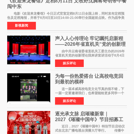
《欢迎来龙餐馆》定档8月11日 文牧野沈腾蒋奇明带中餐
闯中东
电影《欢迎来龙餐馆》今日正式官宣定档8月11日全国上映，同时发布定档预
告及定档海报，并将于8月8日至10日14:00-21:00举行全国超前点映。作为战争美
食大片，影片讲述的是中国厨师徐福（沈腾
影视新闻
声入人心传理论 牢记嘱托启新程
——2026年省直机关“党的创新理
论我来讲”宣讲活动圆满落幕
由中共云南省委省直机关工委主办的2026年
省直机关党的创新理论我来讲宣讲活动于8月4日
至5日在昆明举办。活动以 "牢记嘱托 感恩奋进
娱乐评论
开创云南发展新局面 "为主题，坚持以新时代中国
特色社会主义
为每一份热爱搭台 让高校电竞回
到最初的模样
这一届卓威高校电竞文化节真的很不错，下
一届一定要邀请我们，也希望能给更多同学一个
来到现场的机会。 2026卓威高校电竞文化节
娱乐评论
已经落下帷幕，在活动结束后，仍有不少高校电
竞社负责人和现
逐光承文脉 启璀璨新章｜
2027《璀璨中国年》节目招募工
作圆满启动
近日，2027《璀璨中国年》特别节目启动仪
式在北京广播电视台演播大厅举行。 传播中