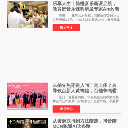
乐享人生｜简橙音乐新课启航，
教育部音乐课程研发专家Andy老
师重磅入驻领航银龄琴声
导语 截至2024年底，我国60岁及以上人
口已突破3 1亿，占总人口比重达22%，银发群体
的精神文化需求日益凸显。2024年1月，国务院办
娱乐评论
公厅印发《关于发展银发经济增进老年人福祉的
意见》——这是
未拍先热还是人“红”是非多？名
导钦点新人黄筠媞，百佳争鸣霸
气回应
近日，曾获金鸡奖、华表奖提名的导演李麒
麟正式公布新片《有凤来仪》主创阵容。李麒麟
早年凭电影《华容道》获得金鸡奖、华表奖提
娱乐评论
名，此后长期参与国内外电影制作，其担任制片
人参与的作品亦曾
从资源扶持到方法陪跑，抖音陪
MCN跑通AI这条路