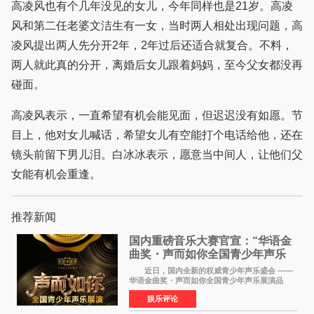
高凌风也有个几年没见的女儿，今年同样也是21岁。高凌
风和第二任老婆文洁生有一女，当时两人相处出现问题，高
凌风提出两人先分开2年，2年过后还适合就复合。不料，
两人就此真的分开，离婚后女儿跟着妈妈，至今父女都没再
碰面。
高凌风表示，一直希望有机会能见面，但迟迟没有如愿。节
目上，他对女儿喊话，希望女儿有空能打个电话给他，还在
镜头前留下男儿泪。白冰冰表示，愿意当中间人，让他们父
女能有机会重逢。
推荐新闻
国内重磅音乐大赛官宣：“华语金
曲奖・声而如你全国青少年声乐
展演” 正式启幕，阿沁出任明星总
近日，国内全新的权威青少年声乐盛会 ——
评审
华语金曲奖・声而如你全国青少年声乐展演品
牌，在湖南长沙隆重举行官宣，国内又一高规格
娱乐评论
青少年声乐赛事全面启航。 本赛事由寰宇声
扬联合华语金曲