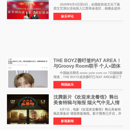
情献唱《桃花谣》致敬红色沃土
2026年8月4日至6日，全国政协送文化下基
层文艺演出活动深入江西革命老区，相继走进井
冈山、于都长征出发地、瑞金三地。由全国政协
娱乐评论
文化文史和学习委员会副主任、甘肃省政协原主
席欧阳坚率团，一
THE BOYZ善旴签约AT AREA！
与Groovy Room联手 个人+团体
活动并行
中国娱乐网讯 www yule com cn 7日据独家
报道，THE BOYZ成员善旴已与AT AREA签订了
专属合约。AT AREA是由知名制作人组合
韩国娱乐
Groovy Room创立的hip-hop厂牌，旗下拥有多
位实力派音乐人，在韩
沈腾新片《欢迎来龙餐馆》释出
美食特辑与海报 烟火气中见人情
温暖
8月7日，电影《欢迎来龙餐馆》释出美食特
辑及菜备好 请就胃版海报。影片预售已开启，并
将于8月8日至10日14:00-21:00举行全国超前点
影视新闻
映。电影《欢迎来龙餐馆》作为战争美食喜剧大
片，讲述了中国