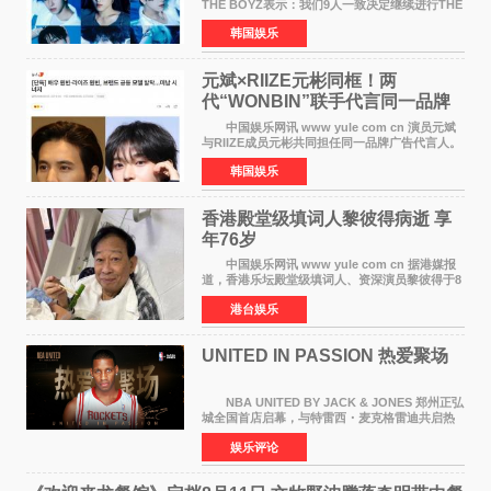
THE BOYZ表示：我们9人一致决定继续进行THE
BOYZ组合活动，并且已经完成了组合团体活动
韩国娱乐
签约。目前正在新生厂牌下进行活动准备。尚未
离开THE BOYZ原所
元斌×RIIZE元彬同框！两
代“WONBIN”联手代言同一品牌
颜值天花板合体
中国娱乐网讯 www yule com cn 演员元斌
与RIIZE成员元彬共同担任同一品牌广告代言人。
6日据独家报道，继演员元斌之后，RIIZE元彬最
韩国娱乐
近也被选为某在线中介平台A公司的共同广告代言
人，两人将作
香港殿堂级填词人黎彼得病逝 享
年76岁​
中国娱乐网讯 www yule com cn 据港媒报
道，香港乐坛殿堂级填词人、资深演员黎彼得于8
月5日上午因病离世，终年76岁。好友钟志光透
港台娱乐
露，黎彼得今年3月中风后便卧床休养，身体机能
持续衰退，最
UNITED IN PASSION 热爱聚场
NBA UNITED BY JACK & JONES 郑州正弘
城全国首店启幕，与特雷西・麦克格雷迪共启热
爱 2026 年7 月21 日，
娱乐评论
NBAUNITEDBYJACK&JONES 全国首店，于郑
州正弘城正式启幕。NBA 传奇球星