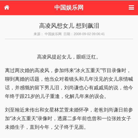
中国娱乐网
首页
新闻
女性
内地娱乐
高凌风想女儿 想到飙泪
港台娱乐
日本娱乐
韩国娱乐
欧美娱乐
来源： 中国娱乐网 日期：2008-09-02 09:06:41
体育花边
音乐新闻
影视新闻
内地明星八卦
港台明星八卦
日本韩国明星
欧美明星八卦
娱乐评论
八卦
高凌风提起女儿，眼眶泛红。
离过两次婚的高凌风，参加纬来“冰火五重天”节目录像时，
聊到离婚的话题，他当众对着镜头和几年没见的女儿亲情喊
话，并感慨的留下男儿泪，刘尚谦也心有戚戚焉的说，他今
年终于跟21岁的儿子重逢，化解几年来的误会。
刘至翰近来传出和女星林芷萱未婚怀孕，老爸刘尚谦日前参
加“冰火五重天”录像时，透露二多年前也曾和一位张姓女子
未婚生子，直到今年，父子终于见面。