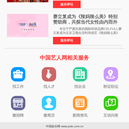
华优秀传统文化，弘扬纯正国风艺术，打造高规
娱乐评论
格、高质感、正能量的文艺盛典，是璀璨中国年
矢志不渝的初心
赛立复成为《辣妈辣么美》特别
赞助商，共探当代女性由内而外
活力美
专注于严肃抗衰的国际科研品牌CELFULL赛
立复成为北京卫视生活时尚综艺《辣妈辣么美》
的特别赞助商,明星辣妈袁咏仪倾情参与，向广大
娱乐评论
都市女性传递健康生活新主张，寄语当代女性在
家庭与自我之间
中国艺人网相关服务
找工作
找人才
找企业
附近职位
微招聘
微简历
新闻资讯
互动问答
中国娱乐网 www.yule.com.cn