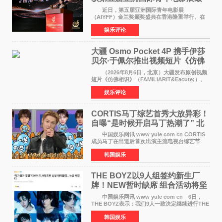
佳剧本改编奖
近日，第五届亚洲国际青年电影展
（AIYFF）金兰奖颁奖盛典在香港隆重举行。在
这场汇聚数百位海内外电影人、文化界人士及媒
娱乐评论
体代表的亚洲青年影视盛会上，香港本土电影
《香港一夜》（Dawn in Ho
大疆 Osmo Pocket 4P 携手伊莎
贝尔·于佩尔推出视频短片《仿佛
相识》
（2026年8月6日，北京）大疆发布原创视频
短片《仿佛相识》（FAMILIARIT&Eacute;）。
视频短片由戛纳国际电影节最佳女演员伊莎贝尔·
娱乐评论
于佩尔（Isabelle Huppert）主演，全程使用大
疆首款双主摄口
CORTIS马丁综艺首秀大放异彩！
自曝“是时候开启马丁热潮了” 北
美巡演火热进行中
中国娱乐网讯 www yule com cn CORTIS
成员马丁在出道后首次出演主流电视台综艺节
目，展现了多才多艺的魅力。 马丁出演了5日
韩国娱乐
播出的MBC《Radio Star》Fashion与Passion
之间，I&lsquo;m
THE BOYZ以9人组签约新生厂
牌！NEW暂时缺席 组合活动将坚
定不移继续
中国娱乐网讯 www yule com cn 6日，
THE BOYZ表示：我们9人一致决定继续进行THE
BOYZ组合活动，并且已经完成了组合团体活动
韩国娱乐
签约。目前正在新生厂牌下进行活动准备。尚未