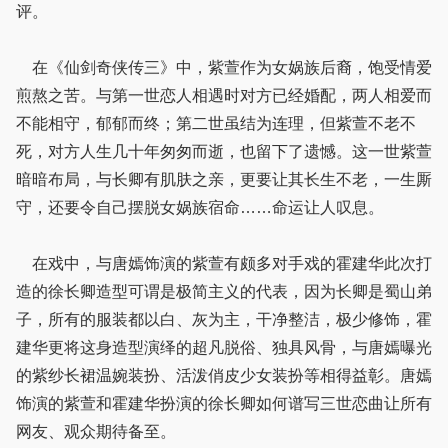
评。
在《仙剑奇侠传三》中，紫萱作为女娲族后裔，饱受情爱
煎熬之苦。与第一世恋人相遇时对方已经婚配，两人相爱而
不能相守，郁郁而终；第二世虽结为连理，但紫萱不老不
死，对方人生几十年匆匆而逝，也留下了遗憾。这一世紫萱
暗暗布局，与长卿有肌肤之亲，更要让其长生不老，一生厮
守，还要令自己摆脱女娲族宿命……命运让人叹息。
在戏中，与唐嫣饰演的紫萱有颇多对手戏的霍建华此次打
造的徐长卿造型可谓是极简主义的代表，因为长卿是蜀山弟
子，所有的服装都以白、灰为主，干净整洁，极少修饰，霍
建华更将这身造型演绎的超凡脱俗、独具风骨，与唐嫣曝光
的紫纱长裙温婉装扮、活泼俏皮少女装扮等相得益彰。唐嫣
饰演的紫萱和霍建华扮演的徐长卿如何谱写三世恋曲让所有
网友、观众期待备至。