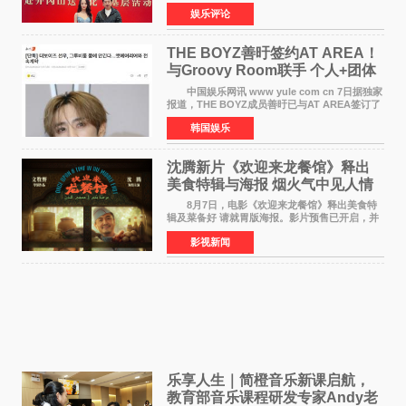
冈山、于都长征出发地、瑞金三地。由全国政协
娱乐评论
文化文史和学习委员会副主任、甘肃省政协原主
席欧阳坚率团，一
THE BOYZ善旴签约AT AREA！
与Groovy Room联手 个人+团体
活动并行
中国娱乐网讯 www yule com cn 7日据独家
报道，THE BOYZ成员善旴已与AT AREA签订了
专属合约。AT AREA是由知名制作人组合
韩国娱乐
Groovy Room创立的hip-hop厂牌，旗下拥有多
位实力派音乐人，在韩
沈腾新片《欢迎来龙餐馆》释出
美食特辑与海报 烟火气中见人情
温暖
8月7日，电影《欢迎来龙餐馆》释出美食特
辑及菜备好 请就胃版海报。影片预售已开启，并
将于8月8日至10日14:00-21:00举行全国超前点
影视新闻
映。电影《欢迎来龙餐馆》作为战争美食喜剧大
片，讲述了中国
乐享人生｜简橙音乐新课启航，
教育部音乐课程研发专家Andy老