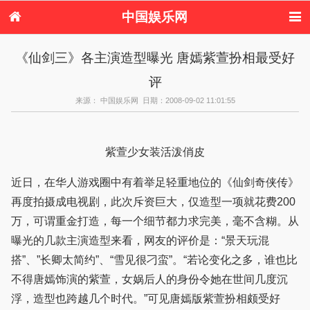
中国娱乐网
首页
新闻
女性
内地娱乐
《仙剑三》各主演造型曝光 唐嫣紫萱扮相最受好
港台娱乐
日本娱乐
韩国娱乐
欧美娱乐
评
体育花边
音乐新闻
影视新闻
内地明星八卦
港台明星八卦
日本韩国明星
欧美明星八卦
娱乐评论
来源： 中国娱乐网 日期：2008-09-02 11:01:55
八卦
紫萱少女装活泼俏皮
近日，在华人游戏圈中有着举足轻重地位的《仙剑奇侠传》
再度拍摄成电视剧，此次斥资巨大，仅造型一项就花费200
万，可谓重金打造，每一个细节都力求完美，毫不含糊。从
曝光的几款主演造型来看，网友的评价是：“景天玩混
搭”、”长卿太简约”、“雪见很刁蛮”。“若论变化之多，谁也比
不得唐嫣饰演的紫萱，女娲后人的身份令她在世间几度沉
浮，造型也跨越几个时代。”可见唐嫣版紫萱扮相颇受好