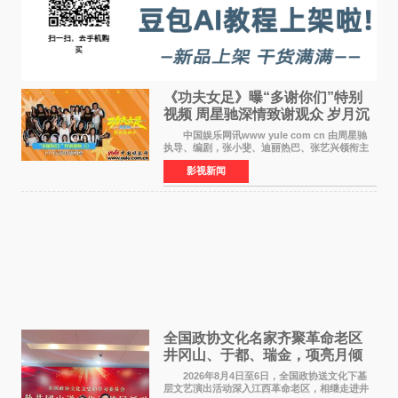
《功夫女足》曝“多谢你们”特别
视频 周星驰深情致谢观众 岁月沉
淀不灭初心
中国娱乐网讯www yule com cn 由周星驰
执导、编剧，张小斐、迪丽热巴、张艺兴领衔主
演，刘嘉玲、佐藤健特别出演，艾米、雪野、蔡
影视新闻
思贝、胡予安、倪好特别介绍的喜剧电影《功夫
女足》释出多谢你
全国政协文化名家齐聚革命老区
井冈山、于都、瑞金，项亮月倾
情献唱《桃花谣》致敬红色沃土
2026年8月4日至6日，全国政协送文化下基
层文艺演出活动深入江西革命老区，相继走进井