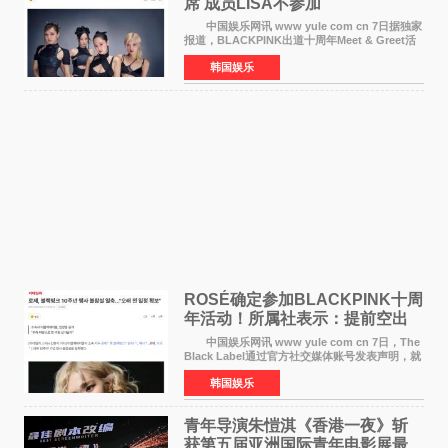
席 成员LISA不参加
中国娱乐网讯 www yule com cn 7日据独家
报道，BLACKPINK出道十周年Meet & Greet活
动将由智秀、ROS&Eacute;、JENNIE出席，
韩国娱乐
LISA将缺席。 此前BLACKPINK所属社YG并
未为组合出道十周年做
ROSÉ确定参加BLACKPINK十周
年活动！所属社表示：提前空出
了时间
中国娱乐网讯 www yule com cn 7日，The
Black Label通过官方社交媒体账号发表声明，就
近期网络上关于ROS&Eacute;个人行程及是否参
韩国娱乐
加BLACKPINK出道纪念活动的种种猜测作出正
式回应。 Th
青年导演朱愷淇《香港一夜》斩
获第五届亚洲国际青年电影展最