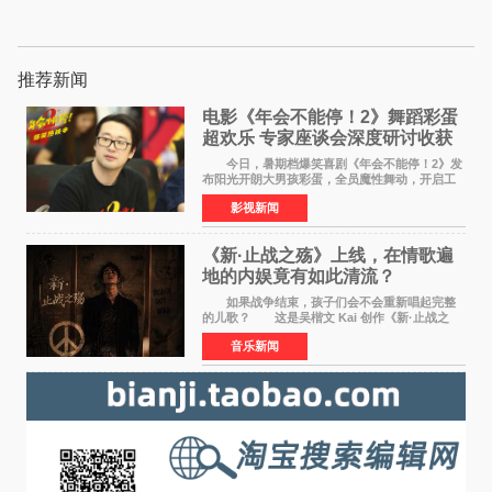
推荐新闻
电影《年会不能停！2》舞蹈彩蛋
超欢乐 专家座谈会深度研讨收获
满满
今日，暑期档爆笑喜剧《年会不能停！2》发
布阳光开朗大男孩彩蛋，全员魔性舞动，开启工
位狂欢模式。影片于昨日同步举办专家座谈会，
影视新闻
导演董润年、总制片人应萝佳出席现场，与一众
业内、学界专家
《新·止战之殇》上线，在情歌遍
地的内娱竟有如此清流？
如果战争结束，孩子们会不会重新唱起完整
的儿歌？ 这是吴楷文 Kai 创作《新·止战之
殇》时最初的想法。 从伊朗相关冲突引发的
音乐新闻
地区局势，到世界各地仍在发生的动荡与不安，
战争从来不只