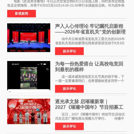
电影《欢迎来龙餐馆》今日正式官宣定档8月11日全国上映，同时发布定档预
告及定档海报，并将于8月8日至10日14:00-21:00举行全国超前点映。作为战争美
食大片，影片讲述的是中国厨师徐福（沈腾
影视新闻
声入人心传理论 牢记嘱托启新程
——2026年省直机关“党的创新理
论我来讲”宣讲活动圆满落幕
由中共云南省委省直机关工委主办的2026年
省直机关党的创新理论我来讲宣讲活动于8月4日
至5日在昆明举办。活动以 "牢记嘱托 感恩奋进
娱乐评论
开创云南发展新局面 "为主题，坚持以新时代中国
特色社会主义
为每一份热爱搭台 让高校电竞回
到最初的模样
这一届卓威高校电竞文化节真的很不错，下
一届一定要邀请我们，也希望能给更多同学一个
来到现场的机会。 2026卓威高校电竞文化节
娱乐评论
已经落下帷幕，在活动结束后，仍有不少高校电
竞社负责人和现
逐光承文脉 启璀璨新章｜
2027《璀璨中国年》节目招募工
作圆满启动
近日，2027《璀璨中国年》特别节目启动仪
式在北京广播电视台演播大厅举行。 传播中
华优秀传统文化，弘扬纯正国风艺术，打造高规
娱乐评论
格、高质感、正能量的文艺盛典，是璀璨中国年
矢志不渝的初心