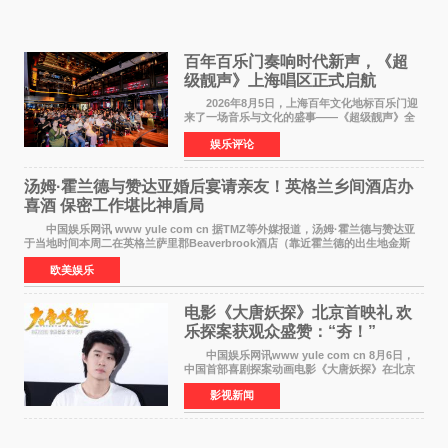
百年百乐门奏响时代新声，《超
级靓声》上海唱区正式启航
2026年8月5日，上海百年文化地标百乐门迎
来了一场音乐与文化的盛事——《超级靓声》全
国励志音乐公益节目上海唱区新闻发布会暨启动
娱乐评论
仪式在此隆重举行。各界领导、嘉宾与媒体朋友
齐聚一堂，共同
汤姆·霍兰德与赞达亚婚后宴请亲友！英格兰乡间酒店办
喜酒 保密工作堪比神盾局
中国娱乐网讯 www yule com cn 据TMZ等外媒报道，汤姆·霍兰德与赞达亚
于当地时间本周二在英格兰萨里郡Beaverbrook酒店（靠近霍兰德的出生地金斯
顿）举办婚宴，邀请家人与朋友们喝喜酒，庆祝
欧美娱乐
电影《大唐妖探》北京首映礼 欢
乐探案获观众盛赞：“夯！”
中国娱乐网讯www yule com cn 8月6日，
中国首部喜剧探案动画电影《大唐妖探》在北京
举办电影首映礼。导演程腾、联合导演黄珉、总
影视新闻
制片人曹紫建、制片人李莹莹，配音导演张喆，
对白指导程寅，领