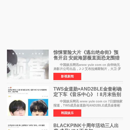
惊悚冒险大片《逃出绝命街》预
售开启 安妮海瑟薇直面恐龙围猎
中国娱乐网讯www yule com cn 由华纳兄
弟影片公司出品，J·J·艾布拉姆斯制片，大卫·罗
伯特·米切尔执导，好莱坞巨星安妮·海瑟薇和伊万
影视新闻
·麦克格雷格领衔主演的2026暑期惊悚冒险大片
《逃出绝
TWS金道勋×AND2BLE金奎彬确
定下车《音乐中心》！8月末告别
MC席位
中国娱乐网讯 www yule com cn 7日据独家
报道，TWS成员金道勋与AND2BLE成员金奎彬
将于8月离开《音乐中心》MC的位置。 金道
韩国娱乐
勋与金奎彬于去年3月与H2H A-NA一起被选为
《音乐中心》MC，约1
BLACKPINK十周年活动三人出