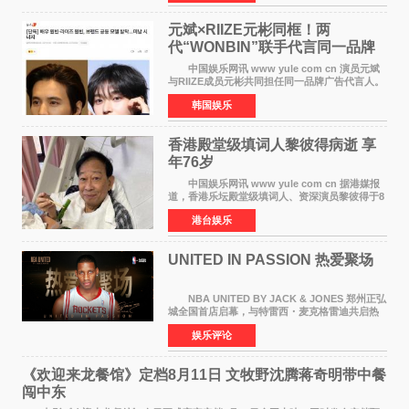
离开THE BOYZ原所
元斌×RIIZE元彬同框！两
代“WONBIN”联手代言同一品牌
颜值天花板合体
中国娱乐网讯 www yule com cn 演员元斌
与RIIZE成员元彬共同担任同一品牌广告代言人。
6日据独家报道，继演员元斌之后，RIIZE元彬最
韩国娱乐
近也被选为某在线中介平台A公司的共同广告代言
人，两人将作
香港殿堂级填词人黎彼得病逝 享
年76岁​
中国娱乐网讯 www yule com cn 据港媒报
道，香港乐坛殿堂级填词人、资深演员黎彼得于8
月5日上午因病离世，终年76岁。好友钟志光透
港台娱乐
露，黎彼得今年3月中风后便卧床休养，身体机能
持续衰退，最
UNITED IN PASSION 热爱聚场
NBA UNITED BY JACK & JONES 郑州正弘
城全国首店启幕，与特雷西・麦克格雷迪共启热
爱 2026 年7 月21 日，
娱乐评论
NBAUNITEDBYJACK&JONES 全国首店，于郑
州正弘城正式启幕。NBA 传奇球星
《欢迎来龙餐馆》定档8月11日 文牧野沈腾蒋奇明带中餐
闯中东