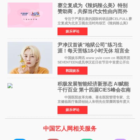
赛立复成为《辣妈辣么美》特别
赞助商，共探当代女性由内而外
活力美
专注于严肃抗衰的国际科研品牌CELFULL赛
立复成为北京卫视生活时尚综艺《辣妈辣么美》
的特别赞助商,明星辣妈袁咏仪倾情参与，向广大
娱乐评论
都市女性传递健康生活新主张，寄语当代女性在
家庭与自我之间
尹净汉首谈“地狱公司”练习生
涯！每天苦练18小时无休 坦言全
靠成员撑过来
中国娱乐网讯 www yule com cn 韩国男团
SEVENTEEN成员净汉近日在节目中首度公开出
道前的残酷练习生经历，并提及经纪公司Pledis
韩国娱乐
娱乐，引发广泛关注。 在8月2日播出的日本
TBS综艺节目《周
积极发展智能经济新形态 Al赋能
千行百业 第十四届CIES峰会在南
京盛大召开
中国医院改革先锋、著名医院管理专家、北
京健临医疗集团创始人朱明先生荣膺两项年度大
奖 2026年7月31日，盛夏金陵，长江之畔，
娱乐评论
以重落地·真务实·强链接为主题的2026&lsquo;人
工智能+&rsquo
中国艺人网相关服务