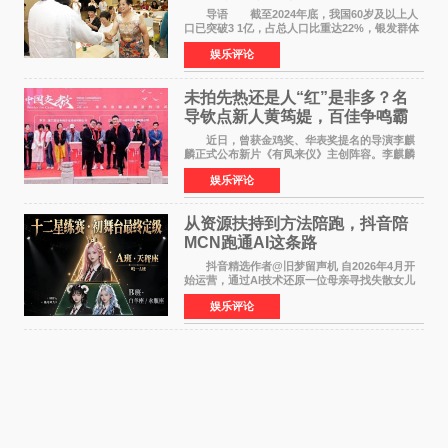
师重磅入驻领航银龄琴声
导语 截至2024年底，我国60岁及以上人
口已突破3 1亿，占总人口比重达22%，银发群体
的精神文化需求日益凸显。2024年1月，国务院办
娱乐评论
公厅印发《关于发展银发经济增进老年人福祉的
意见》——这是
未拍先热还是人“红”是非多？名
导钦点新人黄筠媞，百佳争鸣霸
气回应
近日，曾获金鸡奖、华表奖提名的导演李麒
麟正式公布新片《有凤来仪》主创阵容。李麒麟
早年凭电影《华容道》获得金鸡奖、华表奖提
娱乐评论
名，此后长期参与国内外电影制作，其担任制片
人参与的作品亦曾
从资源扶持到方法陪跑，抖音陪
MCN跑通AI这条路
抖音精选作者@旧梦留声机 自2026年4月开
始运营，通过AI技术还原一位母亲寻找失散女儿
的故事，凭借强情感表达获得大量用户关注，发
娱乐评论
布仅21小时便获得超1亿曝光、超1000万互动。
此后，账号持续沿