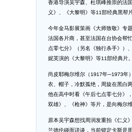
香港导演吴宇森、杜琪峰推崇的法
义》、《大黎明》等11部经典黑帮
今年金马影展策画《大师致敬》专题
法国各片商，甚至法国在台协会帮
点零七分》（另名《独行杀手》）
妮芙演的《大黎明》等11部经典片
尚皮耶梅尔维尔（1917年─197
衣、帽子，冷默孤绝，周旋在黑白
他在高中时看《午后七点零七分》，
双雄》、《枪神》等片，是向梅尔
原本吴宇森想找周润发重拍《仁义
兰德伦碰面详谈，当前锁定卡斯是