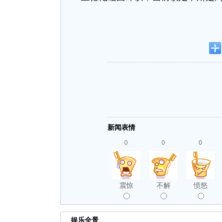
新闻表情
0
0
0
震惊
不解
愤怒