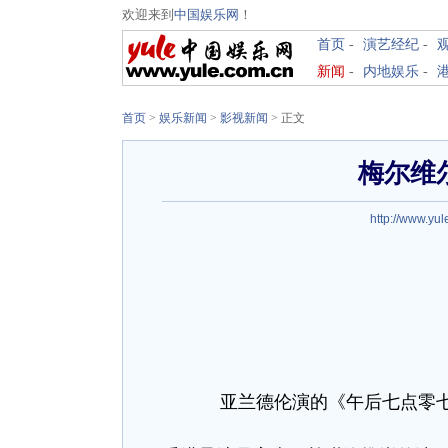
欢迎来到
中国娱乐网
！
首页
-
演艺经纪
-
新闻
-
内地娱乐
-
首页
>
娱乐新闻
>
影视新闻
> 正文
梅尔维
http://www.yul
亚兰德伦演的《午后七点零