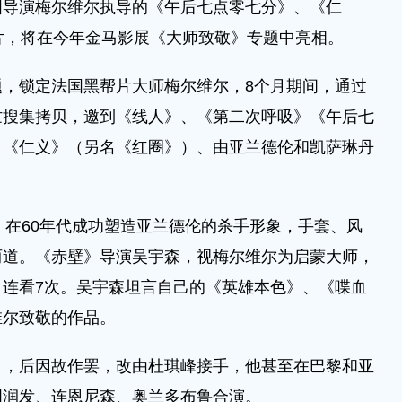
国导演梅尔维尔执导的《午后七点零七分》、《仁
片，将在今年金马影展《大师致敬》专题中亮相。
，锁定法国黑帮片大师梅尔维尔，8个月期间，通过
忙搜集拷贝，邀到《线人》、《第二次呼吸》《午后七
、《仁义》（另名《红圈》）、由亚兰德伦和凯萨琳丹
。
3年）在60年代成功塑造亚兰德伦的杀手形象，手套、风
两道。《赤壁》导演吴宇森，视梅尔维尔为启蒙大师，
连看7次。吴宇森坦言自己的《英雄本色》、《喋血
维尔致敬的作品。
》，后因故作罢，改由杜琪峰接手，他甚至在巴黎和亚
周润发、连恩尼森、奥兰多布鲁合演。