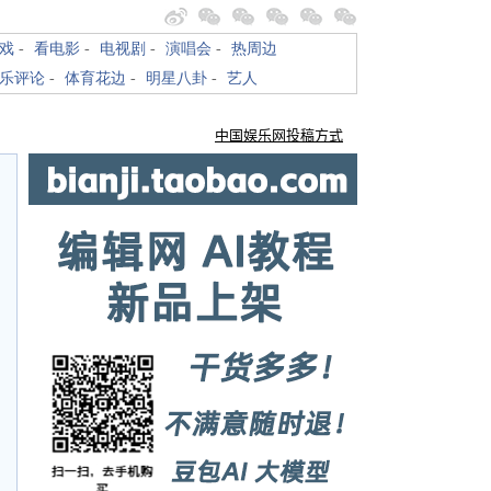
戏
-
看电影
-
电视剧
-
演唱会
-
热周边
乐评论
-
体育花边
-
明星八卦
-
艺人