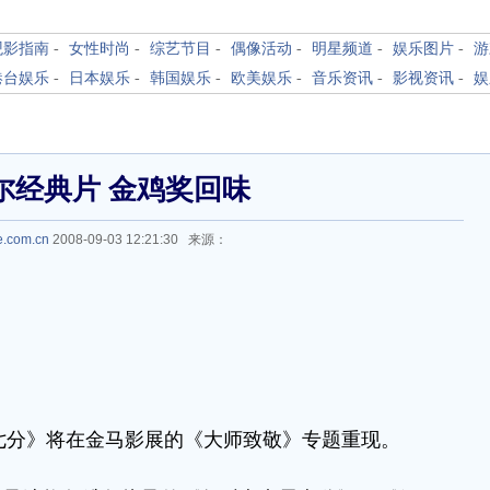
观影指南
-
女性时尚
-
综艺节目
-
偶像活动
-
明星频道
-
娱乐图片
-
游
港台娱乐
-
日本娱乐
-
韩国娱乐
-
欧美娱乐
-
音乐资讯
-
影视资讯
-
娱
尔经典片 金鸡奖回味
e.com.cn
2008-09-03 12:21:30 来源：
七分》将在金马影展的《大师致敬》专题重现。