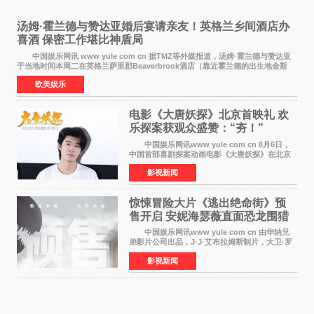
汤姆·霍兰德与赞达亚婚后宴请亲友！英格兰乡间酒店办
喜酒 保密工作堪比神盾局
中国娱乐网讯 www yule com cn 据TMZ等外媒报道，汤姆·霍兰德与赞达亚
于当地时间本周二在英格兰萨里郡Beaverbrook酒店（靠近霍兰德的出生地金斯
顿）举办婚宴，邀请家人与朋友们喝喜酒，庆祝
欧美娱乐
电影《大唐妖探》北京首映礼 欢
乐探案获观众盛赞：“夯！”
中国娱乐网讯www yule com cn 8月6日，
中国首部喜剧探案动画电影《大唐妖探》在北京
举办电影首映礼。导演程腾、联合导演黄珉、总
影视新闻
制片人曹紫建、制片人李莹莹，配音导演张喆，
对白指导程寅，领
惊悚冒险大片《逃出绝命街》预
售开启 安妮海瑟薇直面恐龙围猎
中国娱乐网讯www yule com cn 由华纳兄
弟影片公司出品，J·J·艾布拉姆斯制片，大卫·罗
伯特·米切尔执导，好莱坞巨星安妮·海瑟薇和伊万
影视新闻
·麦克格雷格领衔主演的2026暑期惊悚冒险大片
《逃出绝