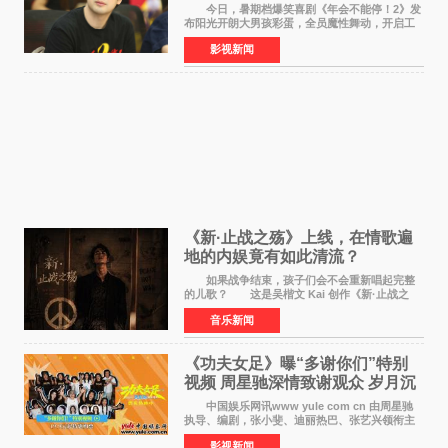
满满
今日，暑期档爆笑喜剧《年会不能停！2》发
布阳光开朗大男孩彩蛋，全员魔性舞动，开启工
位狂欢模式。影片于昨日同步举办专家座谈会，
影视新闻
导演董润年、总制片人应萝佳出席现场，与一众
业内、学界专家
《新·止战之殇》上线，在情歌遍
地的内娱竟有如此清流？
如果战争结束，孩子们会不会重新唱起完整
的儿歌？ 这是吴楷文 Kai 创作《新·止战之
殇》时最初的想法。 从伊朗相关冲突引发的
音乐新闻
地区局势，到世界各地仍在发生的动荡与不安，
战争从来不只
《功夫女足》曝“多谢你们”特别
视频 周星驰深情致谢观众 岁月沉
淀不灭初心
中国娱乐网讯www yule com cn 由周星驰
执导、编剧，张小斐、迪丽热巴、张艺兴领衔主
演，刘嘉玲、佐藤健特别出演，艾米、雪野、蔡
影视新闻
思贝、胡予安、倪好特别介绍的喜剧电影《功夫