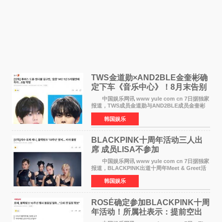
TWS金道勋×AND2BLE金奎彬确
定下车《音乐中心》！8月末告别
MC席位
中国娱乐网讯 www yule com cn 7日据独家
报道，TWS成员金道勋与AND2BLE成员金奎彬
将于8月离开《音乐中心》MC的位置。 金道
韩国娱乐
勋与金奎彬于去年3月与H2H A-NA一起被选为
《音乐中心》MC，约1
BLACKPINK十周年活动三人出
席 成员LISA不参加
中国娱乐网讯 www yule com cn 7日据独家
报道，BLACKPINK出道十周年Meet & Greet活
动将由智秀、ROS&Eacute;、JENNIE出席，
韩国娱乐
LISA将缺席。 此前BLACKPINK所属社YG并
未为组合出道十周年做
ROSÉ确定参加BLACKPINK十周
年活动！所属社表示：提前空出
了时间