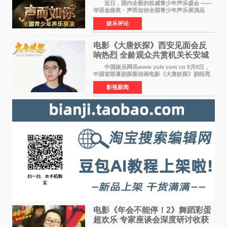
展演” 正式启幕，阿沁出任明星总
近日，国内全新的权威青少年声乐盛会 ——
评审
华语金曲奖・声而如你全国青少年声乐展演品
牌，在湖南长沙隆重举行官宣，国内又一高规格
娱乐评论
青少年声乐赛事全面启航。 本赛事由寰宇声
扬联合华语金曲
电影《大唐妖探》西安见面会反
响热烈 全龄观众共赏机关长安城
中国娱乐网讯www yule com cn 8月8日，
中国首部喜剧探案动画电影《大唐妖探》剧组亮
相西安，举办线下见面会活动。导演程腾、联合
影视新闻
导演黄珉、总制片人曹紫建、制片人李莹莹、领
衔声音出演雷淞然
电影《年会不能停！2》舞蹈彩蛋
超欢乐 专家座谈会深度研讨收获