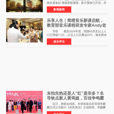
辑及菜备好 请就胃版海报。影片预售已开启，并
将于8月8日至10日14:00-21:00举行全国超前点
影视新闻
映。电影《欢迎来龙餐馆》作为战争美食喜剧大
片，讲述了中国
乐享人生｜简橙音乐新课启航，
教育部音乐课程研发专家Andy老
师重磅入驻领航银龄琴声
导语 截至2024年底，我国60岁及以上人
口已突破3 1亿，占总人口比重达22%，银发群体
的精神文化需求日益凸显。2024年1月，国务院办
娱乐评论
公厅印发《关于发展银发经济增进老年人福祉的
意见》——这是
未拍先热还是人“红”是非多？名
导钦点新人黄筠媞，百佳争鸣霸
气回应
近日，曾获金鸡奖、华表奖提名的导演李麒
麟正式公布新片《有凤来仪》主创阵容。李麒麟
早年凭电影《华容道》获得金鸡奖、华表奖提