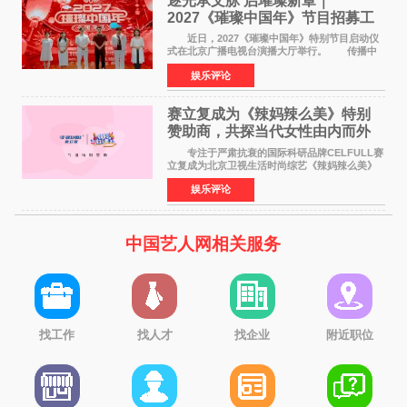
逐光承文脉 启璀璨新章｜
2027《璀璨中国年》节目招募工
作圆满启动
近日，2027《璀璨中国年》特别节目启动仪
式在北京广播电视台演播大厅举行。 传播中
华优秀传统文化，弘扬纯正国风艺术，打造高规
娱乐评论
格、高质感、正能量的文艺盛典，是璀璨中国年
矢志不渝的初心
赛立复成为《辣妈辣么美》特别
赞助商，共探当代女性由内而外
活力美
专注于严肃抗衰的国际科研品牌CELFULL赛
立复成为北京卫视生活时尚综艺《辣妈辣么美》
的特别赞助商,明星辣妈袁咏仪倾情参与，向广大
娱乐评论
都市女性传递健康生活新主张，寄语当代女性在
家庭与自我之间
中国艺人网相关服务
找工作
找人才
找企业
附近职位