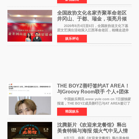
女足》释出多谢你
全国政协文化名家齐聚革命老区
井冈山、于都、瑞金，项亮月倾
情献唱《桃花谣》致敬红色沃土
2026年8月4日至6日，全国政协送文化下基
层文艺演出活动深入江西革命老区，相继走进井
冈山、于都长征出发地、瑞金三地。由全国政协
娱乐评论
文化文史和学习委员会副主任、甘肃省政协原主
席欧阳坚率团，一
THE BOYZ善旴签约AT AREA！
与Groovy Room联手 个人+团体
活动并行
中国娱乐网讯 www yule com cn 7日据独家
报道，THE BOYZ成员善旴已与AT AREA签订了
专属合约。AT AREA是由知名制作人组合
韩国娱乐
Groovy Room创立的hip-hop厂牌，旗下拥有多
位实力派音乐人，在韩
沈腾新片《欢迎来龙餐馆》释出
美食特辑与海报 烟火气中见人情
温暖
8月7日，电影《欢迎来龙餐馆》释出美食特