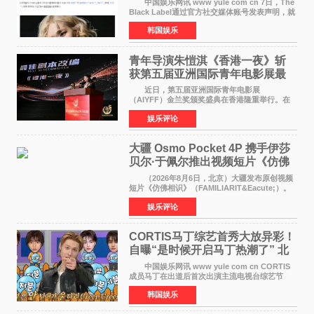
中国娱乐网讯 www yule com cn 7日，The
Black Label通过官方社交媒体账号发表声明，就
近期网络上关于ROS&Eacute;个人行程及是否参
韩国娱乐
加BLACKPINK出道纪念活动的种种猜测作出正
式回应。 Th
青年导演朱愷淇《香港一夜》斩
获第五届亚洲国际青年电影展最
佳剧本改编奖
近日，第五届亚洲国际青年电影展
（AIYFF）金兰奖颁奖盛典在香港隆重举行。在
这场汇聚数百位海内外电影人、文化界人士及媒
娱乐评论
体代表的亚洲青年影视盛会上，香港本土电影
《香港一夜》（Dawn in Ho
大疆 Osmo Pocket 4P 携手伊莎
贝尔·于佩尔推出视频短片《仿佛
相识》
（2026年8月6日，北京）大疆发布原创视频
短片《仿佛相识》（FAMILIARIT&Eacute;）。
视频短片由戛纳国际电影节最佳女演员伊莎贝尔·
娱乐评论
于佩尔（Isabelle Huppert）主演，全程使用大
疆首款双主摄口
CORTIS马丁综艺首秀大放异彩！
自曝“是时候开启马丁热潮了” 北
美巡演火热进行中
中国娱乐网讯 www yule com cn CORTIS
成员马丁在出道后首次出演主流电视台综艺节
目，展现了多才多艺的魅力。 马丁出演了5日
韩国娱乐
播出的MBC《Radio Star》Fashion与Passion
之间，I&lsquo;m