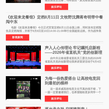
城全国首店启幕，与特雷西・麦克格雷迪共启热
爱 2026 年7 月21 日，
娱乐评论
NBAUNITEDBYJACK&JONES 全国首店，于郑
州正弘城正式启幕。NBA 传奇球星
《欢迎来龙餐馆》定档8月11日 文牧野沈腾蒋奇明带中餐
闯中东
电影《欢迎来龙餐馆》今日正式官宣定档8月11日全国上映，同时发布定档预
告及定档海报，并将于8月8日至10日14:00-21:00举行全国超前点映。作为战争美
食大片，影片讲述的是中国厨师徐福（沈腾
影视新闻
声入人心传理论 牢记嘱托启新程
——2026年省直机关“党的创新理
论我来讲”宣讲活动圆满落幕
由中共云南省委省直机关工委主办的2026年
省直机关党的创新理论我来讲宣讲活动于8月4日
至5日在昆明举办。活动以 "牢记嘱托 感恩奋进
娱乐评论
开创云南发展新局面 "为主题，坚持以新时代中国
特色社会主义
为每一份热爱搭台 让高校电竞回
到最初的模样
这一届卓威高校电竞文化节真的很不错，下
一届一定要邀请我们，也希望能给更多同学一个
来到现场的机会。 2026卓威高校电竞文化节
娱乐评论
已经落下帷幕，在活动结束后，仍有不少高校电
竞社负责人和现