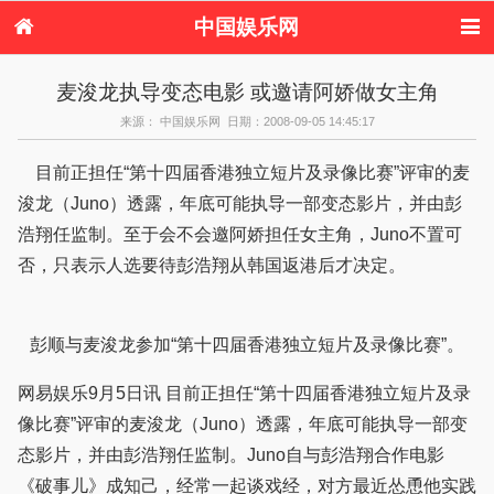
中国娱乐网
首页
新闻
女性
内地娱乐
麦浚龙执导变态电影 或邀请阿娇做女主角
港台娱乐
日本娱乐
韩国娱乐
欧美娱乐
来源： 中国娱乐网 日期：2008-09-05 14:45:17
体育花边
音乐新闻
影视新闻
内地明星八卦
港台明星八卦
日本韩国明星
欧美明星八卦
娱乐评论
目前正担任“第十四届香港独立短片及录像比赛”评审的麦
八卦
浚龙（Juno）透露，年底可能执导一部变态影片，并由彭
浩翔任监制。至于会不会邀阿娇担任女主角，Juno不置可
否，只表示人选要待彭浩翔从韩国返港后才决定。
彭顺与麦浚龙参加“第十四届香港独立短片及录像比赛”。
网易娱乐9月5日讯 目前正担任“第十四届香港独立短片及录
像比赛”评审的麦浚龙（Juno）透露，年底可能执导一部变
态影片，并由彭浩翔任监制。Juno自与彭浩翔合作电影
《破事儿》成知己，经常一起谈戏经，对方最近怂恿他实践