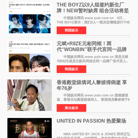
THE BOYZ以9人组签约新生厂
牌！NEW暂时缺席 组合活动将坚
定不移继续
中国娱乐网讯 www yule com cn 6日，
THE BOYZ表示：我们9人一致决定继续进行THE
BOYZ组合活动，并且已经完成了组合团体活动
韩国娱乐
签约。目前正在新生厂牌下进行活动准备。尚未
离开THE BOYZ原所
元斌×RIIZE元彬同框！两
代“WONBIN”联手代言同一品牌
颜值天花板合体
中国娱乐网讯 www yule com cn 演员元斌
与RIIZE成员元彬共同担任同一品牌广告代言人。
6日据独家报道，继演员元斌之后，RIIZE元彬最
韩国娱乐
近也被选为某在线中介平台A公司的共同广告代言
人，两人将作
香港殿堂级填词人黎彼得病逝 享
年76岁​
中国娱乐网讯 www yule com cn 据港媒报
道，香港乐坛殿堂级填词人、资深演员黎彼得于8
月5日上午因病离世，终年76岁。好友钟志光透
港台娱乐
露，黎彼得今年3月中风后便卧床休养，身体机能
持续衰退，最
UNITED IN PASSION 热爱聚场
NBA UNITED BY JACK & JONES 郑州正弘