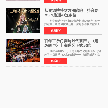
娱乐评论
名，此后长期参与国内外电影制作，其担任制片
人参与的作品亦曾
从资源扶持到方法陪跑，抖音陪
MCN跑通AI这条路
抖音精选作者@旧梦留声机 自2026年4月开
始运营，通过AI技术还原一位母亲寻找失散女儿
的故事，凭借强情感表达获得大量用户关注，发
娱乐评论
布仅21小时便获得超1亿曝光、超1000万互动。
此后，账号持续沿
百年百乐门奏响时代新声，《超
级靓声》上海唱区正式启航
2026年8月5日，上海百年文化地标百乐门迎
来了一场音乐与文化的盛事——《超级靓声》全
国励志音乐公益节目上海唱区新闻发布会暨启动
娱乐评论
仪式在此隆重举行。各界领导、嘉宾与媒体朋友
齐聚一堂，共同