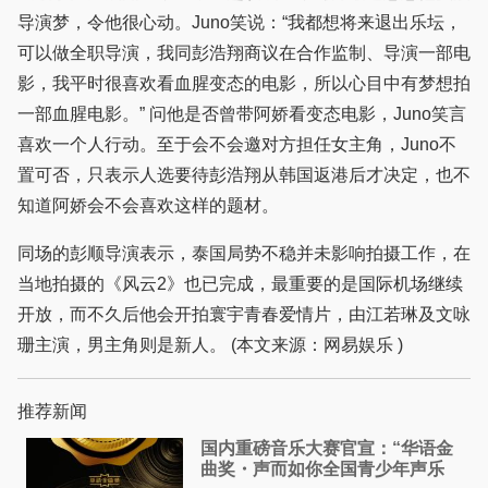
导演梦，令他很心动。Juno笑说：“我都想将来退出乐坛，
可以做全职导演，我同彭浩翔商议在合作监制、导演一部电
影，我平时很喜欢看血腥变态的电影，所以心目中有梦想拍
一部血腥电影。” 问他是否曾带阿娇看变态电影，Juno笑言
喜欢一个人行动。至于会不会邀对方担任女主角，Juno不
置可否，只表示人选要待彭浩翔从韩国返港后才决定，也不
知道阿娇会不会喜欢这样的题材。
同场的彭顺导演表示，泰国局势不稳并未影响拍摄工作，在
当地拍摄的《风云2》也已完成，最重要的是国际机场继续
开放，而不久后他会开拍寰宇青春爱情片，由江若琳及文咏
珊主演，男主角则是新人。 (本文来源：网易娱乐 )
推荐新闻
国内重磅音乐大赛官宣：“华语金
曲奖・声而如你全国青少年声乐