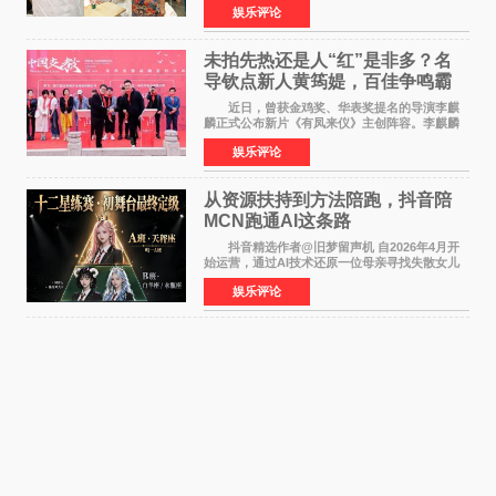
娱乐评论
公厅印发《关于发展银发经济增进老年人福祉的
意见》——这是
未拍先热还是人“红”是非多？名
导钦点新人黄筠媞，百佳争鸣霸
气回应
近日，曾获金鸡奖、华表奖提名的导演李麒
麟正式公布新片《有凤来仪》主创阵容。李麒麟
早年凭电影《华容道》获得金鸡奖、华表奖提
娱乐评论
名，此后长期参与国内外电影制作，其担任制片
人参与的作品亦曾
从资源扶持到方法陪跑，抖音陪
MCN跑通AI这条路
抖音精选作者@旧梦留声机 自2026年4月开
始运营，通过AI技术还原一位母亲寻找失散女儿
的故事，凭借强情感表达获得大量用户关注，发
娱乐评论
布仅21小时便获得超1亿曝光、超1000万互动。
此后，账号持续沿