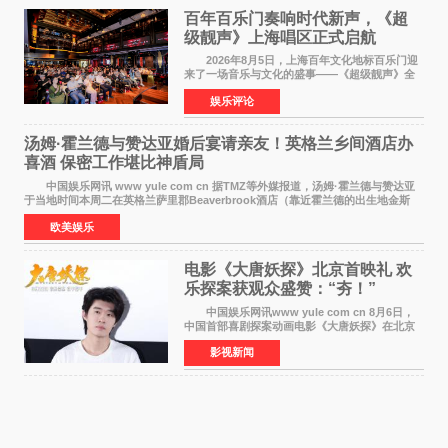
百年百乐门奏响时代新声，《超
级靓声》上海唱区正式启航
2026年8月5日，上海百年文化地标百乐门迎
来了一场音乐与文化的盛事——《超级靓声》全
国励志音乐公益节目上海唱区新闻发布会暨启动
娱乐评论
仪式在此隆重举行。各界领导、嘉宾与媒体朋友
齐聚一堂，共同
汤姆·霍兰德与赞达亚婚后宴请亲友！英格兰乡间酒店办
喜酒 保密工作堪比神盾局
中国娱乐网讯 www yule com cn 据TMZ等外媒报道，汤姆·霍兰德与赞达亚
于当地时间本周二在英格兰萨里郡Beaverbrook酒店（靠近霍兰德的出生地金斯
顿）举办婚宴，邀请家人与朋友们喝喜酒，庆祝
欧美娱乐
电影《大唐妖探》北京首映礼 欢
乐探案获观众盛赞：“夯！”
中国娱乐网讯www yule com cn 8月6日，
中国首部喜剧探案动画电影《大唐妖探》在北京
举办电影首映礼。导演程腾、联合导演黄珉、总
影视新闻
制片人曹紫建、制片人李莹莹，配音导演张喆，
对白指导程寅，领