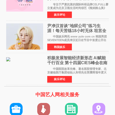
活力美
专注于严肃抗衰的国际科研品牌CELFULL赛
立复成为北京卫视生活时尚综艺《辣妈辣么美》
的特别赞助商,明星辣妈袁咏仪倾情参与，向广大
娱乐评论
都市女性传递健康生活新主张，寄语当代女性在
家庭与自我之间
尹净汉首谈“地狱公司”练习生
涯！每天苦练18小时无休 坦言全
靠成员撑过来
中国娱乐网讯 www yule com cn 韩国男团
SEVENTEEN成员净汉近日在节目中首度公开出
道前的残酷练习生经历，并提及经纪公司Pledis
韩国娱乐
娱乐，引发广泛关注。 在8月2日播出的日本
TBS综艺节目《周
积极发展智能经济新形态 Al赋能
千行百业 第十四届CIES峰会在南
京盛大召开
中国医院改革先锋、著名医院管理专家、北
京健临医疗集团创始人朱明先生荣膺两项年度大
奖 2026年7月31日，盛夏金陵，长江之畔，
娱乐评论
以重落地·真务实·强链接为主题的2026&lsquo;人
工智能+&rsquo
中国艺人网相关服务