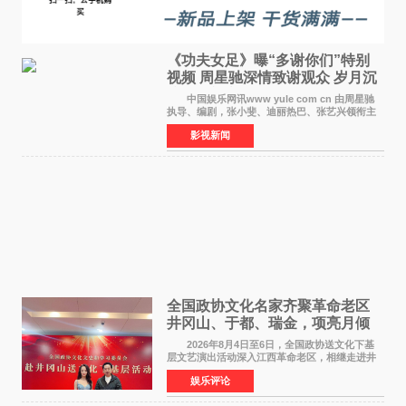
《功夫女足》曝“多谢你们”特别
视频 周星驰深情致谢观众 岁月沉
淀不灭初心
中国娱乐网讯www yule com cn 由周星驰
执导、编剧，张小斐、迪丽热巴、张艺兴领衔主
演，刘嘉玲、佐藤健特别出演，艾米、雪野、蔡
影视新闻
思贝、胡予安、倪好特别介绍的喜剧电影《功夫
女足》释出多谢你
全国政协文化名家齐聚革命老区
井冈山、于都、瑞金，项亮月倾
情献唱《桃花谣》致敬红色沃土
2026年8月4日至6日，全国政协送文化下基
层文艺演出活动深入江西革命老区，相继走进井
冈山、于都长征出发地、瑞金三地。由全国政协
娱乐评论
文化文史和学习委员会副主任、甘肃省政协原主
席欧阳坚率团，一