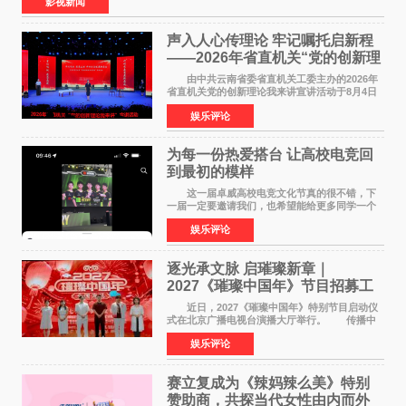
影视新闻
声入人心传理论 牢记嘱托启新程
——2026年省直机关“党的创新理
论我来讲”宣讲活动圆满落幕
由中共云南省委省直机关工委主办的2026年
省直机关党的创新理论我来讲宣讲活动于8月4日
至5日在昆明举办。活动以 "牢记嘱托 感恩奋进
娱乐评论
开创云南发展新局面 "为主题，坚持以新时代中国
特色社会主义
为每一份热爱搭台 让高校电竞回
到最初的模样
这一届卓威高校电竞文化节真的很不错，下
一届一定要邀请我们，也希望能给更多同学一个
来到现场的机会。 2026卓威高校电竞文化节
娱乐评论
已经落下帷幕，在活动结束后，仍有不少高校电
竞社负责人和现
逐光承文脉 启璀璨新章｜
2027《璀璨中国年》节目招募工
作圆满启动
近日，2027《璀璨中国年》特别节目启动仪
式在北京广播电视台演播大厅举行。 传播中
华优秀传统文化，弘扬纯正国风艺术，打造高规
娱乐评论
格、高质感、正能量的文艺盛典，是璀璨中国年
矢志不渝的初心
赛立复成为《辣妈辣么美》特别
赞助商，共探当代女性由内而外