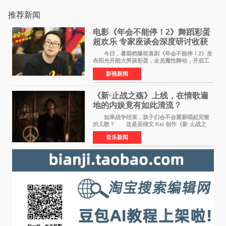
推荐新闻
电影《年会不能停！2》舞蹈彩蛋
超欢乐 专家座谈会深度研讨收获
满满
今日，暑期档爆笑喜剧《年会不能停！2》发
布阳光开朗大男孩彩蛋，全员魔性舞动，开启工
位狂欢模式。影片于昨日同步举办专家座谈会，
影视新闻
导演董润年、总制片人应萝佳出席现场，与一众
业内、学界专家
《新·止战之殇》上线，在情歌遍
地的内娱竟有如此清流？
如果战争结束，孩子们会不会重新唱起完整
的儿歌？ 这是吴楷文 Kai 创作《新·止战之
殇》时最初的想法。 从伊朗相关冲突引发的
音乐新闻
地区局势，到世界各地仍在发生的动荡与不安，
战争从来不只