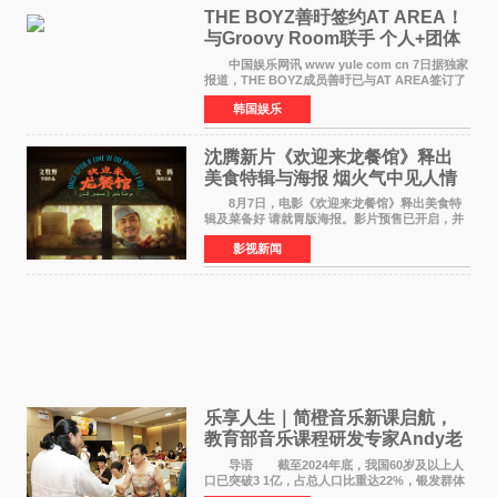
THE BOYZ善旴签约AT AREA！
与Groovy Room联手 个人+团体
活动并行
中国娱乐网讯 www yule com cn 7日据独家
报道，THE BOYZ成员善旴已与AT AREA签订了
专属合约。AT AREA是由知名制作人组合
韩国娱乐
Groovy Room创立的hip-hop厂牌，旗下拥有多
位实力派音乐人，在韩
沈腾新片《欢迎来龙餐馆》释出
美食特辑与海报 烟火气中见人情
温暖
8月7日，电影《欢迎来龙餐馆》释出美食特
辑及菜备好 请就胃版海报。影片预售已开启，并
将于8月8日至10日14:00-21:00举行全国超前点
影视新闻
映。电影《欢迎来龙餐馆》作为战争美食喜剧大
片，讲述了中国
乐享人生｜简橙音乐新课启航，
教育部音乐课程研发专家Andy老
师重磅入驻领航银龄琴声
导语 截至2024年底，我国60岁及以上人
口已突破3 1亿，占总人口比重达22%，银发群体
的精神文化需求日益凸显。2024年1月，国务院办