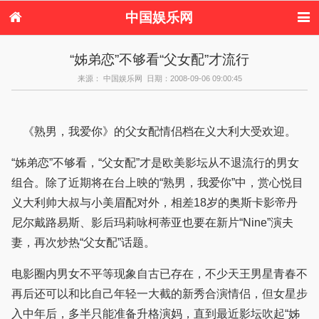
中国娱乐网
首页
新闻
女性
内地娱乐
“姊弟恋”不够看“父女配”才流行
港台娱乐
日本娱乐
韩国娱乐
欧美娱乐
来源： 中国娱乐网 日期：2008-09-06 09:00:45
体育花边
音乐新闻
影视新闻
内地明星八卦
港台明星八卦
日本韩国明星
欧美明星八卦
娱乐评论
八卦
《熟男，我爱你》的父女配情侣档在义大利大受欢迎。
“姊弟恋”不够看，“父女配”才是欧美影坛从不退流行的男女
组合。除了近期将在台上映的“熟男，我爱你”中，赏心悦目
义大利帅大叔与小美眉配对外，相差18岁的奥斯卡影帝丹
尼尔戴路易斯、影后玛莉咏柯蒂亚也要在新片“Nine”演夫
妻，再次炒热“父女配”话题。
电影圈内男女不平等现象自古已存在，不少天王男星青春不
再后还可以和比自己年轻一大截的新秀合演情侣，但女星步
入中年后，多半只能准备升格演妈，直到最近影坛吹起“姊