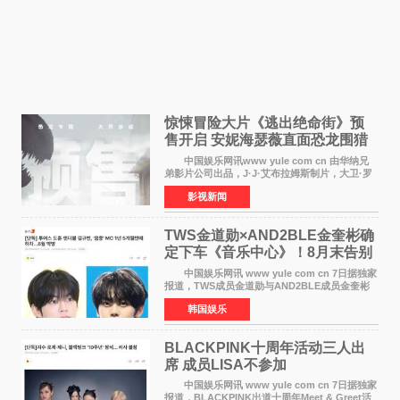
惊悚冒险大片《逃出绝命街》预
售开启 安妮海瑟薇直面恐龙围猎
中国娱乐网讯www yule com cn 由华纳兄
弟影片公司出品，J·J·艾布拉姆斯制片，大卫·罗
伯特·米切尔执导，好莱坞巨星安妮·海瑟薇和伊万
影视新闻
·麦克格雷格领衔主演的2026暑期惊悚冒险大片
《逃出绝
TWS金道勋×AND2BLE金奎彬确
定下车《音乐中心》！8月末告别
MC席位
中国娱乐网讯 www yule com cn 7日据独家
报道，TWS成员金道勋与AND2BLE成员金奎彬
将于8月离开《音乐中心》MC的位置。 金道
韩国娱乐
勋与金奎彬于去年3月与H2H A-NA一起被选为
《音乐中心》MC，约1
BLACKPINK十周年活动三人出
席 成员LISA不参加
中国娱乐网讯 www yule com cn 7日据独家
报道，BLACKPINK出道十周年Meet & Greet活