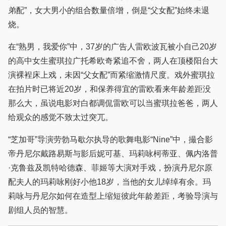
弟配”，女大男小的组合数量倍增，倒是“父女配”始终未退
烧。
在“熟男，我爱你”中，37岁的广告人雷欧波瓦被小自己20岁
的高中女生蜜琪拉广托希欧奇紧追不舍，两人在顶楼阳台大
演裸裎床上戏，未因“父女配”而紧缩激情尺度。戏外蜜琪拉
在拍片时已将近20岁，和保养得宜的雷欧看来年龄差距没
那么大，虽说电影对白都调侃雷欧可以当蜜琪拉爸爸，两人
给观众的感觉不致太过突兀。
“芝加哥”导演劳勃马歇尔执导的歌舞电影“Nine”中，撮合影
帝丹尼尔戴路易斯与影后妮可基、玛莉咏柯蒂亚、佩内洛普
·克鲁兹及凯特哈德森、菲姬等大演对手戏，扮演丹尼尔原
配夫人的玛莉咏刚好小他18岁，当他的女儿绰绰有余。玛
莉咏与丹尼尔如何在造型上缩短彼此年龄差距，考验导演与
剧组人员的智慧。