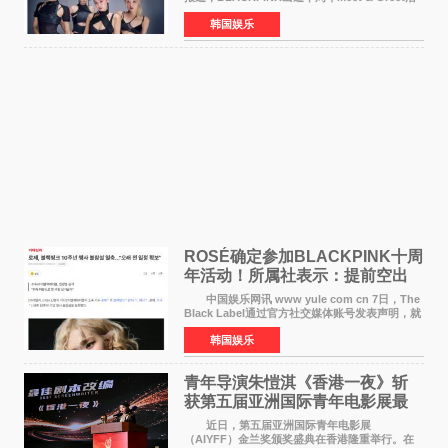
动将由智秀、ROS&Eacute;、JENNIE出席，
韩国娱乐
LISA将缺席。 此前BLACKPINK所属社YG并
未为组合出道十周年做
ROSÉ确定参加BLACKPINK十周
年活动！所属社表示：提前空出
了时间
中国娱乐网讯 www yule com cn 7日，The
Black Label通过官方社交媒体账号发表声明，就
近期网络上关于ROS&Eacute;个人行程及是否参
韩国娱乐
加BLACKPINK出道纪念活动的种种猜测作出正
式回应。 Th
青年导演朱愷淇《香港一夜》斩
获第五届亚洲国际青年电影展最
佳剧本改编奖
近日，第五届亚洲国际青年电影展
（AIYFF）金兰奖颁奖盛典在香港隆重举行。在