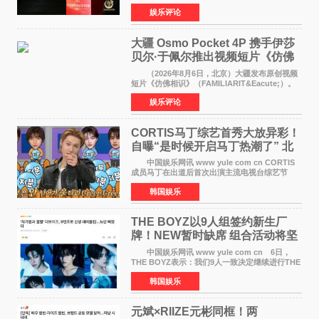
这场汇聚数百位海内外电影人、文化界人士及媒
娱乐评论
体代表的亚洲青年影视盛会上，香港本土电影
《香港一夜》（Dawn in Ho
大疆 Osmo Pocket 4P 携手伊莎
贝尔·于佩尔推出视频短片《仿佛
相识》
（2026年8月6日，北京）大疆发布原创视频
短片《仿佛相识》（FAMILIARIT&Eacute;）。
视频短片由戛纳国际电影节最佳女演员伊莎贝尔·
娱乐评论
于佩尔（Isabelle Huppert）主演，全程使用大
疆首款双主摄口
CORTIS马丁综艺首秀大放异彩！
自曝“是时候开启马丁热潮了” 北
美巡演火热进行中
中国娱乐网讯 www yule com cn CORTIS
成员马丁在出道后首次出演主流电视台综艺节
目，展现了多才多艺的魅力。 马丁出演了5日
韩国娱乐
播出的MBC《Radio Star》Fashion与Passion
之间，I&lsquo;m
THE BOYZ以9人组签约新生厂
牌！NEW暂时缺席 组合活动将坚
定不移继续
中国娱乐网讯 www yule com cn 6日，
THE BOYZ表示：我们9人一致决定继续进行THE
BOYZ组合活动，并且已经完成了组合团体活动
韩国娱乐
签约。目前正在新生厂牌下进行活动准备。尚未
离开THE BOYZ原所
元斌×RIIZE元彬同框！两