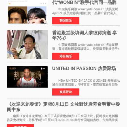
代“WONBIN”联手代言同一品牌
颜值天花板合体
中国娱乐网讯 www yule com cn 演员元斌
与RIIZE成员元彬共同担任同一品牌广告代言人。
6日据独家报道，继演员元斌之后，RIIZE元彬最
韩国娱乐
近也被选为某在线中介平台A公司的共同广告代言
人，两人将作
香港殿堂级填词人黎彼得病逝 享
年76岁​
中国娱乐网讯 www yule com cn 据港媒报
道，香港乐坛殿堂级填词人、资深演员黎彼得于8
月5日上午因病离世，终年76岁。好友钟志光透
港台娱乐
露，黎彼得今年3月中风后便卧床休养，身体机能
持续衰退，最
UNITED IN PASSION 热爱聚场
NBA UNITED BY JACK & JONES 郑州正弘
城全国首店启幕，与特雷西・麦克格雷迪共启热
爱 2026 年7 月21 日，
娱乐评论
NBAUNITEDBYJACK&JONES 全国首店，于郑
州正弘城正式启幕。NBA 传奇球星
《欢迎来龙餐馆》定档8月11日 文牧野沈腾蒋奇明带中餐
闯中东
电影《欢迎来龙餐馆》今日正式官宣定档8月11日全国上映，同时发布定档预
告及定档海报，并将于8月8日至10日14:00-21:00举行全国超前点映。作为战争美
食大片，影片讲述的是中国厨师徐福（沈腾