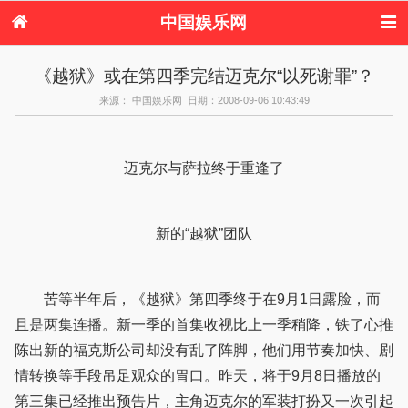
中国娱乐网
首页
新闻
女性
内地娱乐
《越狱》或在第四季完结迈克尔“以死谢罪”？
港台娱乐
日本娱乐
韩国娱乐
欧美娱乐
来源： 中国娱乐网 日期：2008-09-06 10:43:49
体育花边
音乐新闻
影视新闻
内地明星八卦
港台明星八卦
日本韩国明星
欧美明星八卦
娱乐评论
八卦
迈克尔与萨拉终于重逢了
新的“越狱”团队
苦等半年后，《越狱》第四季终于在9月1日露脸，而
且是两集连播。新一季的首集收视比上一季稍降，铁了心推
陈出新的福克斯公司却没有乱了阵脚，他们用节奏加快、剧
情转换等手段吊足观众的胃口。昨天，将于9月8日播放的
第三集已经推出预告片，主角迈克尔的军装打扮又一次引起