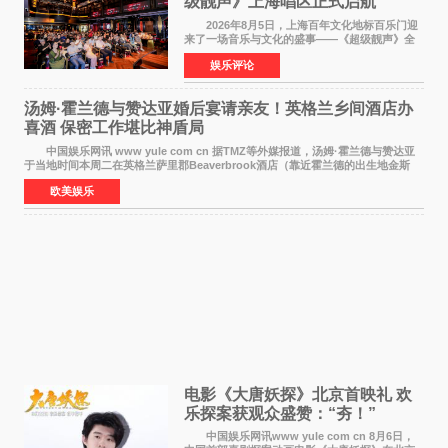
级靓声》上海唱区正式启航
2026年8月5日，上海百年文化地标百乐门迎
来了一场音乐与文化的盛事——《超级靓声》全
国励志音乐公益节目上海唱区新闻发布会暨启动
娱乐评论
仪式在此隆重举行。各界领导、嘉宾与媒体朋友
齐聚一堂，共同
汤姆·霍兰德与赞达亚婚后宴请亲友！英格兰乡间酒店办
喜酒 保密工作堪比神盾局
中国娱乐网讯 www yule com cn 据TMZ等外媒报道，汤姆·霍兰德与赞达亚
于当地时间本周二在英格兰萨里郡Beaverbrook酒店（靠近霍兰德的出生地金斯
顿）举办婚宴，邀请家人与朋友们喝喜酒，庆祝
欧美娱乐
电影《大唐妖探》北京首映礼 欢
乐探案获观众盛赞：“夯！”
中国娱乐网讯www yule com cn 8月6日，