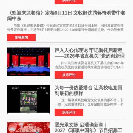
娱乐评论
NBAUNITEDBYJACK&JONES 全国首店，于郑
州正弘城正式启幕。NBA 传奇球星
《欢迎来龙餐馆》定档8月11日 文牧野沈腾蒋奇明带中餐
闯中东
电影《欢迎来龙餐馆》今日正式官宣定档8月11日全国上映，同时发布定档预
告及定档海报，并将于8月8日至10日14:00-21:00举行全国超前点映。作为战争美
食大片，影片讲述的是中国厨师徐福（沈腾
影视新闻
声入人心传理论 牢记嘱托启新程
——2026年省直机关“党的创新理
论我来讲”宣讲活动圆满落幕
由中共云南省委省直机关工委主办的2026年
省直机关党的创新理论我来讲宣讲活动于8月4日
至5日在昆明举办。活动以 "牢记嘱托 感恩奋进
娱乐评论
开创云南发展新局面 "为主题，坚持以新时代中国
特色社会主义
为每一份热爱搭台 让高校电竞回
到最初的模样
这一届卓威高校电竞文化节真的很不错，下
一届一定要邀请我们，也希望能给更多同学一个
来到现场的机会。 2026卓威高校电竞文化节
娱乐评论
已经落下帷幕，在活动结束后，仍有不少高校电
竞社负责人和现
逐光承文脉 启璀璨新章｜
2027《璀璨中国年》节目招募工