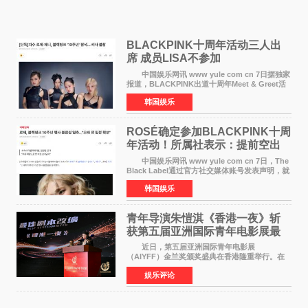
BLACKPINK十周年活动三人出
席 成员LISA不参加
中国娱乐网讯 www yule com cn 7日据独家
报道，BLACKPINK出道十周年Meet & Greet活
动将由智秀、ROS&Eacute;、JENNIE出席，
韩国娱乐
LISA将缺席。 此前BLACKPINK所属社YG并
未为组合出道十周年做
ROSÉ确定参加BLACKPINK十周
年活动！所属社表示：提前空出
了时间
中国娱乐网讯 www yule com cn 7日，The
Black Label通过官方社交媒体账号发表声明，就
近期网络上关于ROS&Eacute;个人行程及是否参
韩国娱乐
加BLACKPINK出道纪念活动的种种猜测作出正
式回应。 Th
青年导演朱愷淇《香港一夜》斩
获第五届亚洲国际青年电影展最
佳剧本改编奖
近日，第五届亚洲国际青年电影展
（AIYFF）金兰奖颁奖盛典在香港隆重举行。在
这场汇聚数百位海内外电影人、文化界人士及媒
娱乐评论
体代表的亚洲青年影视盛会上，香港本土电影
《香港一夜》（Dawn in Ho