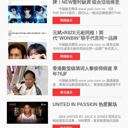
牌！NEW暂时缺席 组合活动将坚
定不移继续
中国娱乐网讯 www yule com cn 6日，
THE BOYZ表示：我们9人一致决定继续进行THE
BOYZ组合活动，并且已经完成了组合团体活动
韩国娱乐
签约。目前正在新生厂牌下进行活动准备。尚未
离开THE BOYZ原所
元斌×RIIZE元彬同框！两
代“WONBIN”联手代言同一品牌
颜值天花板合体
中国娱乐网讯 www yule com cn 演员元斌
与RIIZE成员元彬共同担任同一品牌广告代言人。
6日据独家报道，继演员元斌之后，RIIZE元彬最
韩国娱乐
近也被选为某在线中介平台A公司的共同广告代言
人，两人将作
香港殿堂级填词人黎彼得病逝 享
年76岁​
中国娱乐网讯 www yule com cn 据港媒报
道，香港乐坛殿堂级填词人、资深演员黎彼得于8
月5日上午因病离世，终年76岁。好友钟志光透
港台娱乐
露，黎彼得今年3月中风后便卧床休养，身体机能
持续衰退，最
UNITED IN PASSION 热爱聚场
NBA UNITED BY JACK & JONES 郑州正弘
城全国首店启幕，与特雷西・麦克格雷迪共启热
爱 2026 年7 月21 日，