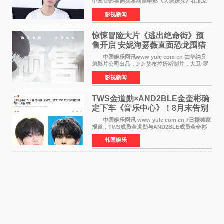
中国首部喜剧探案动画电影《大唐妖探》在北京
举办电影首映礼。导演程腾、联合导演黄珉、总
影视新闻
制片人曹紫建、制片人李莹莹，配音导演张喆，
对白指导程寅，领
惊悚冒险大片《逃出绝命街》预
售开启 安妮海瑟薇直面恐龙围猎
中国娱乐网讯www yule com cn 由华纳兄
弟影片公司出品，J·J·艾布拉姆斯制片，大卫·罗
伯特·米切尔执导，好莱坞巨星安妮·海瑟薇和伊万
影视新闻
·麦克格雷格领衔主演的2026暑期惊悚冒险大片
《逃出绝
TWS金道勋×AND2BLE金奎彬确
定下车《音乐中心》！8月末告别
MC席位
中国娱乐网讯 www yule com cn 7日据独家
报道，TWS成员金道勋与AND2BLE成员金奎彬
将于8月离开《音乐中心》MC的位置。 金道
韩国娱乐
勋与金奎彬于去年3月与H2H A-NA一起被选为
《音乐中心》MC，约1