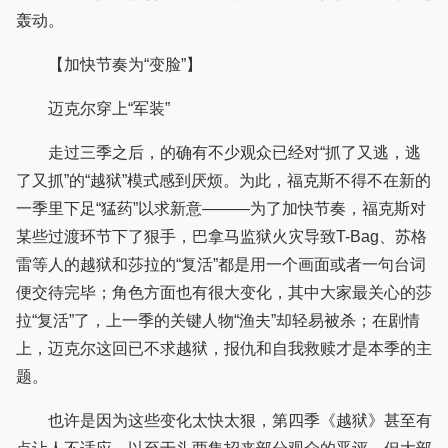
轰动。
【加快节奏为“变脸”】
迈克尔穿上“军装”
走过三季之后，的确有不少观众已经对“抓了又逃，逃
了又抓”的“越狱”模式感到厌烦。为此，福克斯不得不在新的
一季里下足“猛药”以求新意———为了加快节奏，福克斯对
某些过渡环节下了狠手，巴拿马监狱火灾导致T-Bag、苏格
雷等人的越狱和莎拉的“复活”都是用一个画面或者一句台词
便交待完毕；角色方面也有很大变化，其中大家最关心的莎
拉“复活”了，上一季的关键人物“渔夫”却轻易被杀；在剧情
上，迈克尔这回已不求越狱，报仇和自我救赎才是本季的主
题。
也许是因为这些变化太快太狠，第四季《越狱》甚至有