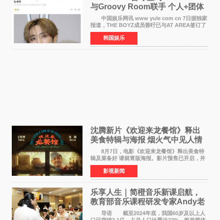
与Groovy Room联手 个人+团体
活动并行
中国娱乐网讯 www yule com cn 7日据独家
报道，THE BOYZ成员善旴已与AT AREA签订了
专属合约。AT AREA是由知名制作人组合
韩国娱乐
Groovy Room创立的hip-hop厂牌，旗下拥有多
位实力派音乐人，在韩
沈腾新片《欢迎来龙餐馆》释出
美食特辑与海报 烟火气中见人情
温暖
8月7日，电影《欢迎来龙餐馆》释出美食特
辑及菜备好 请就胃版海报。影片预售已开启，并
将于8月8日至10日14:00-21:00举行全国超前点
影视新闻
映。电影《欢迎来龙餐馆》作为战争美食喜剧大
片，讲述了中国
乐享人生｜简橙音乐新课启航，
教育部音乐课程研发专家Andy老
师重磅入驻领航银龄琴声
导语 截至2024年底，我国60岁及以上人
口已突破3 1亿，占总人口比重达22%，银发群体