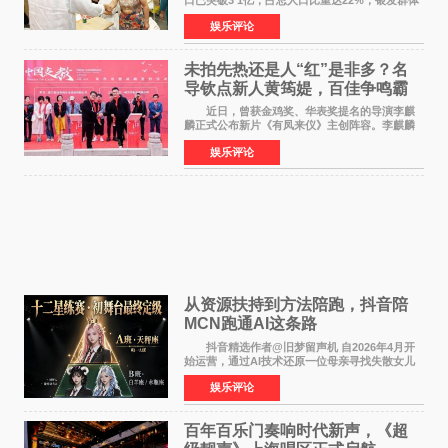
的精神文化需求日益凸显。2024年1月，国务院办
娱乐评论
公厅印发《关于发展银发经济增进老年人福祉的
意见》——这是
未拍先热还是人“红”是非多？名
导钦点新人黄筠媞，百佳争鸣霸
气回应
近日，曾获金鸡奖、华表奖提名的导演李麒
麟正式公布新片《有凤来仪》主创阵容。李麒麟
早年凭电影《华容道》获得金鸡奖、华表奖提
娱乐评论
名，此后长期参与国内外电影制作，其担任制片
人参与的作品亦曾
从资源扶持到方法陪跑，抖音陪
MCN跑通AI这条路
抖音精选作者@旧梦留声机 自2026年4月开
始运营，通过AI技术还原一位母亲寻找失散女儿
的故事，凭借强情感表达获得大量用户关注，发
娱乐评论
布仅21小时便获得超1亿曝光、超1000万互动。
此后，账号持续沿
百年百乐门奏响时代新声，《超