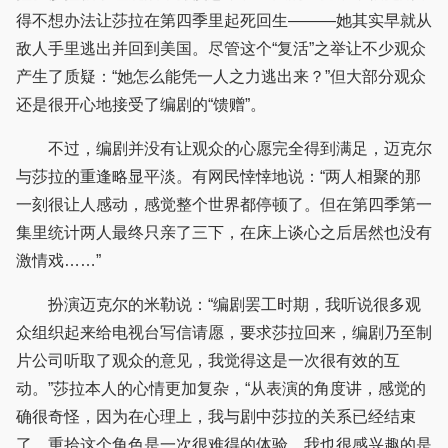
得不想办法让莎拉在第四季里起死回生———她其实早就从
敌人手里逃出并回到美国。尽管这个“复活”之举让不少观众
产生了质疑：“她怎么能凭一人之力逃出来？”但大部分观众
还是很开心地接受了编剧的“馈赠”。
不过，编剧并没有让观众的心愿完全得到满足，迈克尔
与莎拉的重逢略显平淡。有网民悻悻地说：“两人相聚的那
一刻很让人感动，感觉整个世界都停顿了。但在第四季第一
集里统计两人最终只亲了三下，在床上谈心之后居然也没有
激情戏……”
扮演迈克尔的米勒说：“编剧罢工时期，我听说很多观
众组织起来给电视台写信请愿，要求莎拉回来，编剧乃至制
片公司听取了观众的意见，我觉得这是一次很有效的互
动。”莎拉本人的心情更加复杂，“从表演的角度讲，感觉的
确很奇怪，因为在心理上，我与剧中莎拉的关系已经结束
了。重拾这个角色是一次很难得的体验。我也很感兴趣的是