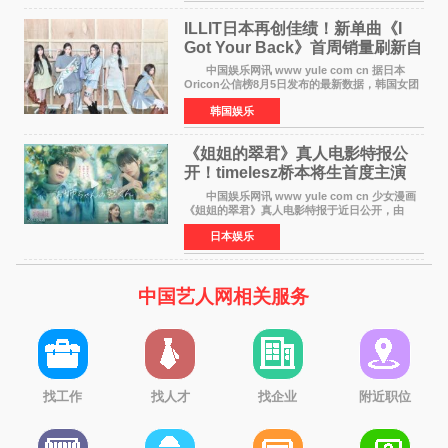
工智能+&rsquo
ILLIT日本再创佳绩！新单曲《I
Got Your Back》首周销量刷新自
身纪录
中国娱乐网讯 www yule com cn 据日本
Oricon公信榜8月5日发布的最新数据，韩国女团
ILLIT在日本发行的第二张单曲《I Got Your
韩国娱乐
Back》首周销量达到71,009张，成功跻身最新一
期周单曲排行
《姐姐的翠君》真人电影特报公
开！timelesz桥本将生首度主演
12月4日上映
中国娱乐网讯 www yule com cn 少女漫画
《姐姐的翠君》真人电影特报于近日公开，由
timelesz成员桥本将生担任主演，这也是他首次
日本娱乐
担任电影主演，引发高度关注。 女高中生咲
苗翠（中岛瑠菜
中国艺人网相关服务
找工作
找人才
找企业
附近职位