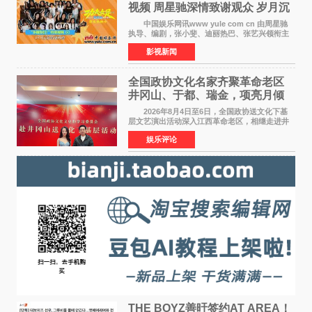
视频 周星驰深情致谢观众 岁月沉
淀不灭初心
中国娱乐网讯www yule com cn 由周星驰
执导、编剧，张小斐、迪丽热巴、张艺兴领衔主
演，刘嘉玲、佐藤健特别出演，艾米、雪野、蔡
影视新闻
思贝、胡予安、倪好特别介绍的喜剧电影《功夫
女足》释出多谢你
全国政协文化名家齐聚革命老区
井冈山、于都、瑞金，项亮月倾
情献唱《桃花谣》致敬红色沃土
2026年8月4日至6日，全国政协送文化下基
层文艺演出活动深入江西革命老区，相继走进井
冈山、于都长征出发地、瑞金三地。由全国政协
娱乐评论
文化文史和学习委员会副主任、甘肃省政协原主
席欧阳坚率团，一
THE BOYZ善旴签约AT AREA！