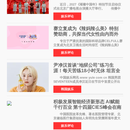
作圆满启动
近日，2027《璀璨中国年》特别节目启动仪
式在北京广播电视台演播大厅举行。 传播中
华优秀传统文化，弘扬纯正国风艺术，打造高规
娱乐评论
格、高质感、正能量的文艺盛典，是璀璨中国年
矢志不渝的初心
赛立复成为《辣妈辣么美》特别
赞助商，共探当代女性由内而外
活力美
专注于严肃抗衰的国际科研品牌CELFULL赛
立复成为北京卫视生活时尚综艺《辣妈辣么美》
的特别赞助商,明星辣妈袁咏仪倾情参与，向广大
娱乐评论
都市女性传递健康生活新主张，寄语当代女性在
家庭与自我之间
尹净汉首谈“地狱公司”练习生
涯！每天苦练18小时无休 坦言全
靠成员撑过来
中国娱乐网讯 www yule com cn 韩国男团
SEVENTEEN成员净汉近日在节目中首度公开出
道前的残酷练习生经历，并提及经纪公司Pledis
韩国娱乐
娱乐，引发广泛关注。 在8月2日播出的日本
TBS综艺节目《周
积极发展智能经济新形态 Al赋能
千行百业 第十四届CIES峰会在南
京盛大召开
中国医院改革先锋、著名医院管理专家、北
京健临医疗集团创始人朱明先生荣膺两项年度大
奖 2026年7月31日，盛夏金陵，长江之畔，
娱乐评论
以重落地·真务实·强链接为主题的2026&lsquo;人