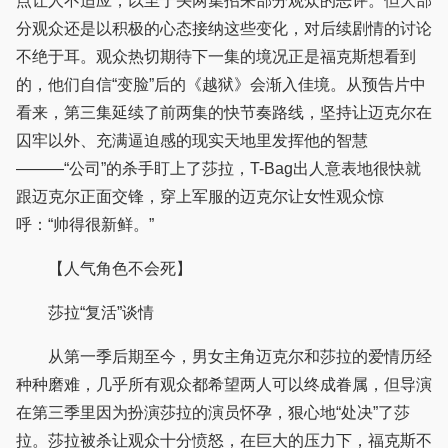
点让人不适应，以至于头两集招来部分观众的恶评。但大部
分观众还是以积极的心态接纳这些变化，对后续剧情的讨论
不绝于耳。观众热切期待下一集的境况正是福克斯想看到
的，他们自信“变脸”后的《越狱》会渐入佳境。从预告片中
看来，第三集延续了前两集的快节奏路线，坚持让迈克尔在
囚牢以外、充满逼迫感的现实天地里发挥他的智慧
———“公司”的杀手盯上了莎拉，T-Bag出人意表地很快就
跟迈克尔正面交锋，穿上军服的迈克尔让女性观众惊
呼：“帅得很新鲜。”
【人气角色不会死】
莎拉“复活”谈情
从第一季后期至今，男女主角迈克尔和莎拉的爱情历经
种种磨难，几乎所有观众都希望两人可以终成眷属，但导演
在第三季里因为扮演莎拉的演员怀孕，狠心地“处决”了莎
拉。莎拉被杀让观众十分愤怒，在巨大的压力下，福克斯不