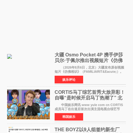
大疆 Osmo Pocket 4P 携手伊莎
贝尔·于佩尔推出视频短片《仿佛
相识》
（2026年8月6日，北京）大疆发布原创视频
短片《仿佛相识》（FAMILIARIT&Eacute;）。
视频短片由戛纳国际电影节最佳女演员伊莎贝尔·
娱乐评论
于佩尔（Isabelle Huppert）主演，全程使用大
疆首款双主摄口
CORTIS马丁综艺首秀大放异彩！
自曝“是时候开启马丁热潮了” 北
美巡演火热进行中
中国娱乐网讯 www yule com cn CORTIS
成员马丁在出道后首次出演主流电视台综艺节
目，展现了多才多艺的魅力。 马丁出演了5日
韩国娱乐
播出的MBC《Radio Star》Fashion与Passion
之间，I&lsquo;m
THE BOYZ以9人组签约新生厂