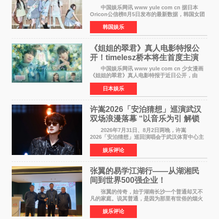
身纪录
中国娱乐网讯 www yule com cn 据日本
Oricon公信榜8月5日发布的最新数据，韩国女团
ILLIT在日本发行的第二张单曲《I Got Your
韩国娱乐
Back》首周销量达到71,009张，成功跻身最新一
期周单曲排行
《姐姐的翠君》真人电影特报公
开！timelesz桥本将生首度主演
12月4日上映
中国娱乐网讯 www yule com cn 少女漫画
《姐姐的翠君》真人电影特报于近日公开，由
timelesz成员桥本将生担任主演，这也是他首次
日本娱乐
担任电影主演，引发高度关注。 女高中生咲
苗翠（中岛瑠菜
许嵩2026「安泊猜想」巡演武汉
双场浪漫落幕 “以音乐为引 解锁
江城记忆”
2026年7月31日、8月2日两晚，许嵩
2026「安泊猜想」巡回演唱会于武汉体育中心主
体育场盛大开唱。许嵩与数万歌迷在此相聚，从
娱乐评论
浪漫惬意的舞台设计到充满诚意与惊喜的现场互
动，共同开启了一场关于
张翼的易学江湖行——从湖湘民
间到世界500强企业！
张翼的传奇，始于湖南长沙一个普通却又不
凡的家庭。说其普通，是因为那里有世俗的烟火
气；说其不凡，是因为家中有一位洞悉天地玄机
娱乐评论
的长者——他的爷爷。作为当地的风水师，爷爷