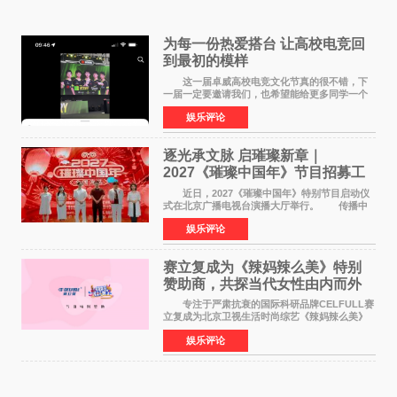
为每一份热爱搭台 让高校电竞回
到最初的模样
这一届卓威高校电竞文化节真的很不错，下
一届一定要邀请我们，也希望能给更多同学一个
来到现场的机会。 2026卓威高校电竞文化节
娱乐评论
已经落下帷幕，在活动结束后，仍有不少高校电
竞社负责人和现
逐光承文脉 启璀璨新章｜
2027《璀璨中国年》节目招募工
作圆满启动
近日，2027《璀璨中国年》特别节目启动仪
式在北京广播电视台演播大厅举行。 传播中
华优秀传统文化，弘扬纯正国风艺术，打造高规
娱乐评论
格、高质感、正能量的文艺盛典，是璀璨中国年
矢志不渝的初心
赛立复成为《辣妈辣么美》特别
赞助商，共探当代女性由内而外
活力美
专注于严肃抗衰的国际科研品牌CELFULL赛
立复成为北京卫视生活时尚综艺《辣妈辣么美》
的特别赞助商,明星辣妈袁咏仪倾情参与，向广大
娱乐评论
都市女性传递健康生活新主张，寄语当代女性在
家庭与自我之间