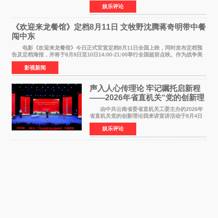
爱 2026 年7 月21 日，
娱乐评论
NBAUNITEDBYJACK&JONES 全国首店，于郑
州正弘城正式启幕。NBA 传奇球星
《欢迎来龙餐馆》定档8月11日 文牧野沈腾蒋奇明带中餐
闯中东
电影《欢迎来龙餐馆》今日正式官宣定档8月11日全国上映，同时发布定档预
告及定档海报，并将于8月8日至10日14:00-21:00举行全国超前点映。作为战争美
食大片，影片讲述的是中国厨师徐福（沈腾
影视新闻
声入人心传理论 牢记嘱托启新程
——2026年省直机关“党的创新理
论我来讲”宣讲活动圆满落幕
由中共云南省委省直机关工委主办的2026年
省直机关党的创新理论我来讲宣讲活动于8月4日
至5日在昆明举办。活动以 "牢记嘱托 感恩奋进
娱乐评论
开创云南发展新局面 "为主题，坚持以新时代中国
特色社会主义