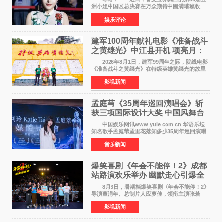
洲小姐中国区总决赛在万众期待中圆满璀璨收
官。整场盛典汇聚万千芳华，不仅完成了新一届
娱乐评论
美丽代言人的加冕选拔，更在行业发展层面带来
颠覆性突破。活动
建军100周年献礼电影《准备战斗
之黄继光》中江县开机 项亮月：
以光影为笔，书写英雄赞歌
2026年8月1日，建军99周年之际，院线电影
《准备战斗之黄继光》在特级英雄黄继光的故里
——四川省德阳市中江县黄继光出生地正式开
影视新闻
机。本片出品人、总制片人项亮月主持开机仪
式，&zwnj;特级英雄
孟庭苇《35周年巡回演唱会》斩
获三项国际设计大奖 中国风舞台
美学获全球认可
中国娱乐网讯www yule com cn 华语乐坛
知名歌手孟庭苇孟里花落知多少35周年巡回演唱
会再传喜讯。该演唱会先后荣获美国MUSE
音乐新闻
Creative Awards白金奖（Platinum Winner）、
英国London Design
爆笑喜剧《年会不能停！2》成都
站路演欢乐举办 幽默走心引爆全
场共鸣
8月3日，暑期档爆笑喜剧《年会不能停！2》
导演董润年、总制片人应萝佳，领衔主演张若
昀、白客，惊喜出演庄达菲，特别主演孙艺洲，
影视新闻
特别出演田雨，友情出演欧阳奋强出席成都路
演，与观众近距离互