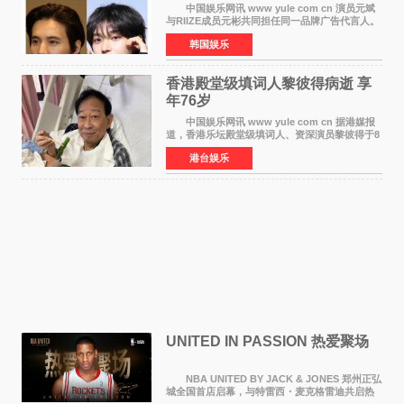
颜值天花板合体
中国娱乐网讯 www yule com cn 演员元斌
与RIIZE成员元彬共同担任同一品牌广告代言人。
6日据独家报道，继演员元斌之后，RIIZE元彬最
韩国娱乐
近也被选为某在线中介平台A公司的共同广告代言
人，两人将作
香港殿堂级填词人黎彼得病逝 享
年76岁​
中国娱乐网讯 www yule com cn 据港媒报
道，香港乐坛殿堂级填词人、资深演员黎彼得于8
月5日上午因病离世，终年76岁。好友钟志光透
港台娱乐
露，黎彼得今年3月中风后便卧床休养，身体机能
持续衰退，最
UNITED IN PASSION 热爱聚场
NBA UNITED BY JACK & JONES 郑州正弘
城全国首店启幕，与特雷西・麦克格雷迪共启热