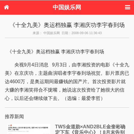
中国娱乐网
首页
新闻
女性
内地娱乐
《十全九美》奥运档独赢 李湘庆功李宇春到场
港台娱乐
日本娱乐
韩国娱乐
欧美娱乐
来源： 中国娱乐网 日期：2008-09-06 11:36:43
体育花边
音乐新闻
影视新闻
内地明星八卦
港台明星八卦
日本韩国明星
欧美明星八卦
娱乐评论
八卦
《十全九美》奥运档独赢 李湘庆功李宇春到场
央视9月4日消息 9月3日，由李湘投资的电影《十全九
美》在京庆功，主题曲演唱者李宇春到场祝贺。影片票房已
达4600万，是奥运期间最赚钱的国产片。首次投资影片就
大赚的李湘笑得合不拢嘴，她说这次投资给了她很大的信
心，以后还会继续做下去。（选编：最爱李哲）
推荐新闻
TWS金道勋×AND2BLE金奎彬确
定下车《音乐中心》！8月末告别