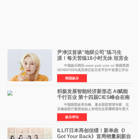
尹净汉首谈“地狱公司”练习生
涯！每天苦练18小时无休 坦言全
靠成员撑过来
中国娱乐网讯 www yule com cn 韩国男团
SEVENTEEN成员净汉近日在节目中首度公开出
道前的残酷练习生经历，并提及经纪公司Pledis
韩国娱乐
娱乐，引发广泛关注。 在8月2日播出的日本
TBS综艺节目《周
积极发展智能经济新形态 Al赋能
千行百业 第十四届CIES峰会在南
京盛大召开
中国医院改革先锋、著名医院管理专家、北
京健临医疗集团创始人朱明先生荣膺两项年度大
奖 2026年7月31日，盛夏金陵，长江之畔，
娱乐评论
以重落地·真务实·强链接为主题的2026&lsquo;人
工智能+&rsquo
ILLIT日本再创佳绩！新单曲《I
Got Your Back》首周销量刷新自