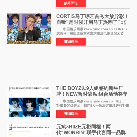
娱乐评论
于佩尔（Isabelle Huppert）主演，全程使用大
疆首款双主摄口
CORTIS马丁综艺首秀大放异彩！
自曝“是时候开启马丁热潮了” 北
美巡演火热进行中
中国娱乐网讯 www yule com cn CORTIS
成员马丁在出道后首次出演主流电视台综艺节
目，展现了多才多艺的魅力。 马丁出演了5日
韩国娱乐
播出的MBC《Radio Star》Fashion与Passion
之间，I&lsquo;m
THE BOYZ以9人组签约新生厂
牌！NEW暂时缺席 组合活动将坚
定不移继续
中国娱乐网讯 www yule com cn 6日，
THE BOYZ表示：我们9人一致决定继续进行THE
BOYZ组合活动，并且已经完成了组合团体活动
韩国娱乐
签约。目前正在新生厂牌下进行活动准备。尚未
离开THE BOYZ原所
元斌×RIIZE元彬同框！两
代“WONBIN”联手代言同一品牌