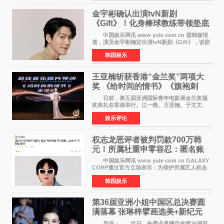
是张翼走进易学
金宇彬确认出演tvN新剧
《Gift》！化身棒球教练带领垫底
球队逆袭
中国娱乐网讯 www yule com cn 据韩媒报
道，演员金宇彬确定出演tvN新剧《Gift》，该剧
预计将于下半年播出，引发观众高度期待。
韩国娱乐
本剧改编自同名网络漫画，讲述一位经历意外事
故后获得特殊
王亚楠斩获香港“金兰奖”两项大
奖 《给时间的情书》《旗袍刺
客》双双获肯定
日前，第五届亚洲国际青年电影展金兰奖颁
奖典礼在香港举行。江一燕、王亚楠、于文文、
李东学等知名演员出席活动。著名演员、导演王
娱乐评论
亚楠凭借音乐故事片《给时间的情书》和院线电
影《旗袍刺客》
权志龙恶评者被判罚款700万韩
元！所属社重申零容忍：匿名账
号也难逃刑责
中国娱乐网讯 www yule com cn GALAXY
CORP通过官方立场表示：为保护所属艺人权志
龙的名誉和权益，将持续对网络上发生的名誉损
韩国娱乐
害、散布虚假事实、侮辱、恶意诽谤等行为采取
法律应对措施。
第36届亚洲小姐中国区总决赛圆
满落幕 张琳梓擘画选美+新纪元
导语： 近日，备受业界瞩目的第36届亚