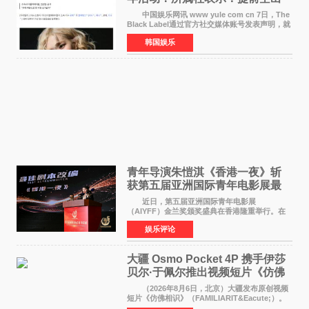
了时间
中国娱乐网讯 www yule com cn 7日，The
Black Label通过官方社交媒体账号发表声明，就
近期网络上关于ROS&Eacute;个人行程及是否参
韩国娱乐
加BLACKPINK出道纪念活动的种种猜测作出正
式回应。 Th
青年导演朱愷淇《香港一夜》斩
获第五届亚洲国际青年电影展最
佳剧本改编奖
近日，第五届亚洲国际青年电影展
（AIYFF）金兰奖颁奖盛典在香港隆重举行。在
这场汇聚数百位海内外电影人、文化界人士及媒
娱乐评论
体代表的亚洲青年影视盛会上，香港本土电影
《香港一夜》（Dawn in Ho
大疆 Osmo Pocket 4P 携手伊莎
贝尔·于佩尔推出视频短片《仿佛
相识》
（2026年8月6日，北京）大疆发布原创视频
短片《仿佛相识》（FAMILIARIT&Eacute;）。
视频短片由戛纳国际电影节最佳女演员伊莎贝尔·