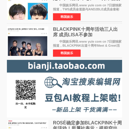
MC席位
中国娱乐网讯 www yule com cn 7日据独家
报道，TWS成员金道勋与AND2BLE成员金奎彬
将于8月离开《音乐中心》MC的位置。 金道
韩国娱乐
勋与金奎彬于去年3月与H2H A-NA一起被选为
《音乐中心》MC，约1
BLACKPINK十周年活动三人出
席 成员LISA不参加
中国娱乐网讯 www yule com cn 7日据独家
报道，BLACKPINK出道十周年Meet & Greet活
动将由智秀、ROS&Eacute;、JENNIE出席，
韩国娱乐
LISA将缺席。 此前BLACKPINK所属社YG并
未为组合出道十周年做
ROSÉ确定参加BLACKPINK十周
年活动！所属社表示：提前空出