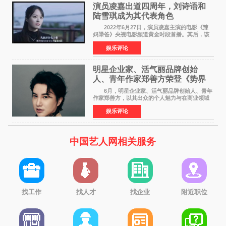
演员凌嘉出道四周年，刘诗语和
陆雪琪成为其代表角色
2022年6月27日，演员凌嘉主演的电影《辣
妈犟爸》央视电影频道黄金时段首播。其后，该
电影在央视电影频道多次复播（2022年8月10
娱乐评论
日，2022年9月30日，2023年7月17日，2025年7
月14日）。除了多次复
明星企业家、活气丽品牌创始
人、青年作家郑善方荣登《势界
POWERCIRCLES》6月刊
6月，明星企业家、活气丽品牌创始人、青年
作家郑善方，以其出众的个人魅力与在商业领域
的卓越建树，成功登上《势界
娱乐评论
POWERCIRCLES》，展现了他在时尚与商业领
域的双重影响力。 明星企业家、青
中国艺人网相关服务
找工作
找人才
找企业
附近职位