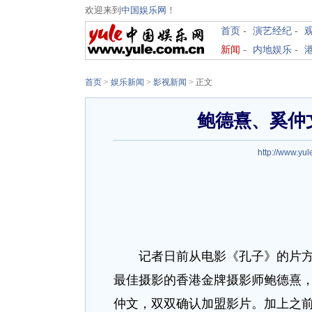
欢迎来到
中国娱乐网
！
首页
-
演艺经纪
-
新闻
-
内地娱乐
-
首页
>
娱乐新闻
>
影视新闻
> 正文
鲍德熹、奚仲
http://www.yu
记者日前从电影《孔子》的片方大
最佳摄影的香港金牌摄影师鲍德熹
仲文，双双确认加盟影片。加上之