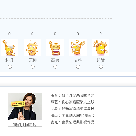
0
0
0
0
0
杯具
无聊
高兴
支持
超赞