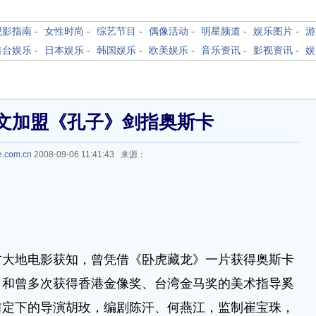
观影指南
-
女性时尚
-
综艺节目
-
偶像活动
-
明星频道
-
娱乐图片
-
游
港台娱乐
-
日本娱乐
-
韩国娱乐
-
欧美娱乐
-
音乐资讯
-
影视资讯
-
娱
文加盟《孔子》剑指奥斯卡
le.com.cn
2008-09-06 11:41:43 来源：
地电影获知，曾凭借《卧虎藏龙》一片获得奥斯卡
，和曾多次获得香港金像奖、台湾金马奖的美术指导奚
前定下的导演胡玫，编剧陈汗、何燕江，监制崔宝珠，