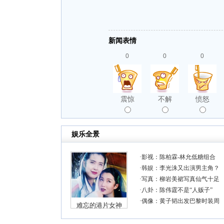
新闻表情
0
0
0
震惊
不解
愤怒