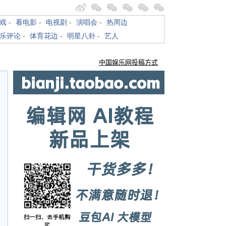
戏
-
看电影
-
电视剧
-
演唱会
-
热周边
乐评论
-
体育花边
-
明星八卦
-
艺人