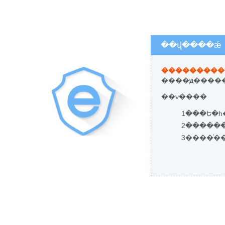
��վ����ǽ
����ԭ�����
��ν����
1���Ե�һ
3����ͨ�