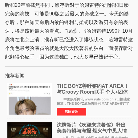
昕和20年前截然不同，濮存昕对于哈姆雷特的理解和日臻
完美的演技，可能是90版之后最大的突破之一。今天的濮
存昕，那种知天命后内敛的锋利与柔韧以及游刃有余的表
达，将是该剧最大的看点。 ”据悉，《哈姆雷特1990》10月
底将在北京上演，濮存昕已经进入了排练状态，哈姆雷特这
个角色最考验演员的就是大段大段著名的独白，而濮存昕对
此颇得心应手，因为这些独白，他大多早已熟记于心。
推荐新闻
THE BOYZ善旴签约AT AREA！
与Groovy Room联手 个人+团体
活动并行
中国娱乐网讯 www yule com cn 7日据独家
报道，THE BOYZ成员善旴已与AT AREA签订了
专属合约。AT AREA是由知名制作人组合
韩国娱乐
Groovy Room创立的hip-hop厂牌，旗下拥有多
位实力派音乐人，在韩
沈腾新片《欢迎来龙餐馆》释出
美食特辑与海报 烟火气中见人情
温暖
8月7日，电影《欢迎来龙餐馆》释出美食特