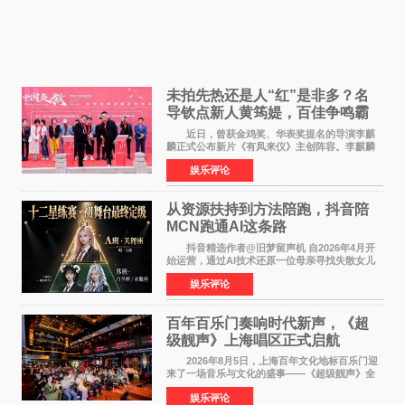
未拍先热还是人“红”是非多？名
导钦点新人黄筠媞，百佳争鸣霸
气回应
近日，曾获金鸡奖、华表奖提名的导演李麒
麟正式公布新片《有凤来仪》主创阵容。李麒麟
早年凭电影《华容道》获得金鸡奖、华表奖提
娱乐评论
名，此后长期参与国内外电影制作，其担任制片
人参与的作品亦曾
从资源扶持到方法陪跑，抖音陪
MCN跑通AI这条路
抖音精选作者@旧梦留声机 自2026年4月开
始运营，通过AI技术还原一位母亲寻找失散女儿
的故事，凭借强情感表达获得大量用户关注，发
娱乐评论
布仅21小时便获得超1亿曝光、超1000万互动。
此后，账号持续沿
百年百乐门奏响时代新声，《超
级靓声》上海唱区正式启航
2026年8月5日，上海百年文化地标百乐门迎
来了一场音乐与文化的盛事——《超级靓声》全
国励志音乐公益节目上海唱区新闻发布会暨启动
娱乐评论
仪式在此隆重举行。各界领导、嘉宾与媒体朋友