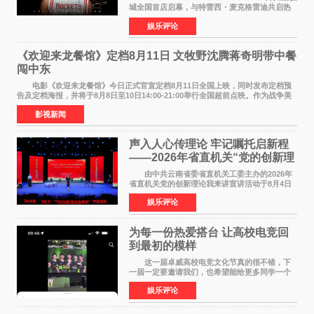
城全国首店启幕，与特雷西・麦克格雷迪共启热
爱 2026 年7 月21 日，
娱乐评论
NBAUNITEDBYJACK&JONES 全国首店，于郑
州正弘城正式启幕。NBA 传奇球星
《欢迎来龙餐馆》定档8月11日 文牧野沈腾蒋奇明带中餐
闯中东
电影《欢迎来龙餐馆》今日正式官宣定档8月11日全国上映，同时发布定档预
告及定档海报，并将于8月8日至10日14:00-21:00举行全国超前点映。作为战争美
食大片，影片讲述的是中国厨师徐福（沈腾
影视新闻
声入人心传理论 牢记嘱托启新程
——2026年省直机关“党的创新理
论我来讲”宣讲活动圆满落幕
由中共云南省委省直机关工委主办的2026年
省直机关党的创新理论我来讲宣讲活动于8月4日
至5日在昆明举办。活动以 "牢记嘱托 感恩奋进
娱乐评论
开创云南发展新局面 "为主题，坚持以新时代中国
特色社会主义
为每一份热爱搭台 让高校电竞回
到最初的模样
这一届卓威高校电竞文化节真的很不错，下
一届一定要邀请我们，也希望能给更多同学一个
来到现场的机会。 2026卓威高校电竞文化节
娱乐评论
已经落下帷幕，在活动结束后，仍有不少高校电
竞社负责人和现