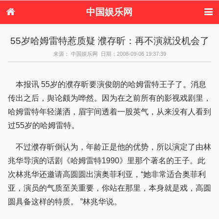
中国娱乐网
首页
新闻
女性
内地娱乐
55岁哈姆雷特惹质疑 濮存昕：再不演就没机会了
港台娱乐
日本娱乐
韩国娱乐
欧美娱乐
来源： 中国娱乐网 日期：2008-09-06 19:37:39
体育花边
音乐新闻
影视新闻
内地明星八卦
港台明星八卦
日本韩国明星
欧美明星八卦
娱乐评论
八卦
本报讯 55岁的濮存昕要演俊朗的哈姆雷特王子了。消息
传出之后，舆论颇为哗然。因为在之前所有的影视戏剧里，
哈姆雷特年轻潇洒，眉宇间透着一股英气，从来没有人看到
过55岁的哈姆雷特。
不过濮存昕倒认为，年龄正是他的优势，所以演定了由林
兆华导演的话剧《哈姆雷特1990》里那个著名的王子。此
次林兆华还邀请高圆圆出演奥菲利亚，“她非常适合奥菲利
亚，演员的气质至关重要，你站在那里，本身就是戏，高圆
圆具备这样的特质。 ”林兆华说。