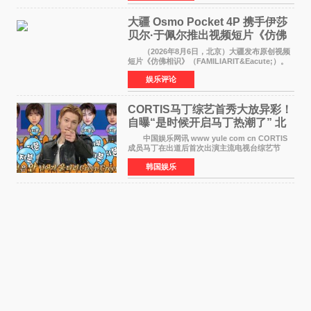
《香港一夜》（Dawn in Ho
大疆 Osmo Pocket 4P 携手伊莎
贝尔·于佩尔推出视频短片《仿佛
相识》
（2026年8月6日，北京）大疆发布原创视频
短片《仿佛相识》（FAMILIARIT&Eacute;）。
视频短片由戛纳国际电影节最佳女演员伊莎贝尔·
娱乐评论
于佩尔（Isabelle Huppert）主演，全程使用大
疆首款双主摄口
CORTIS马丁综艺首秀大放异彩！
自曝“是时候开启马丁热潮了” 北
美巡演火热进行中
中国娱乐网讯 www yule com cn CORTIS
成员马丁在出道后首次出演主流电视台综艺节
目，展现了多才多艺的魅力。 马丁出演了5日
韩国娱乐
播出的MBC《Radio Star》Fashion与Passion
之间，I&lsquo;m