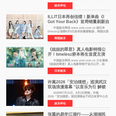
奖 2026年7月31日，盛夏金陵，长江之畔，
娱乐评论
以重落地·真务实·强链接为主题的2026&lsquo;人
工智能+&rsquo
ILLIT日本再创佳绩！新单曲《I
Got Your Back》首周销量刷新自
身纪录
中国娱乐网讯 www yule com cn 据日本
Oricon公信榜8月5日发布的最新数据，韩国女团
ILLIT在日本发行的第二张单曲《I Got Your
韩国娱乐
Back》首周销量达到71,009张，成功跻身最新一
期周单曲排行
《姐姐的翠君》真人电影特报公
开！timelesz桥本将生首度主演
12月4日上映
中国娱乐网讯 www yule com cn 少女漫画
《姐姐的翠君》真人电影特报于近日公开，由
timelesz成员桥本将生担任主演，这也是他首次
日本娱乐
担任电影主演，引发高度关注。 女高中生咲
苗翠（中岛瑠菜
许嵩2026「安泊猜想」巡演武汉
双场浪漫落幕 “以音乐为引 解锁
江城记忆”
2026年7月31日、8月2日两晚，许嵩
2026「安泊猜想」巡回演唱会于武汉体育中心主
体育场盛大开唱。许嵩与数万歌迷在此相聚，从
娱乐评论
浪漫惬意的舞台设计到充满诚意与惊喜的现场互
动，共同开启了一场关于
张翼的易学江湖行——从湖湘民