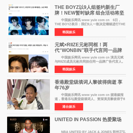
THE BOYZ以9人组签约新生厂
牌！NEW暂时缺席 组合活动将坚
定不移继续
中国娱乐网讯 www yule com cn 6日，
THE BOYZ表示：我们9人一致决定继续进行THE
BOYZ组合活动，并且已经完成了组合团体活动
韩国娱乐
签约。目前正在新生厂牌下进行活动准备。尚未
离开THE BOYZ原所
元斌×RIIZE元彬同框！两
代“WONBIN”联手代言同一品牌
颜值天花板合体
中国娱乐网讯 www yule com cn 演员元斌
与RIIZE成员元彬共同担任同一品牌广告代言人。
6日据独家报道，继演员元斌之后，RIIZE元彬最
韩国娱乐
近也被选为某在线中介平台A公司的共同广告代言
人，两人将作
香港殿堂级填词人黎彼得病逝 享
年76岁​
中国娱乐网讯 www yule com cn 据港媒报
道，香港乐坛殿堂级填词人、资深演员黎彼得于8
月5日上午因病离世，终年76岁。好友钟志光透
港台娱乐
露，黎彼得今年3月中风后便卧床休养，身体机能
持续衰退，最
UNITED IN PASSION 热爱聚场
NBA UNITED BY JACK & JONES 郑州正弘