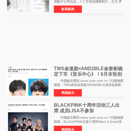
弟影片公司出品，J·J·艾布拉姆斯制片，大卫·罗
伯特·米切尔执导，好莱坞巨星安妮·海瑟薇和伊万
影视新闻
·麦克格雷格领衔主演的2026暑期惊悚冒险大片
《逃出绝
TWS金道勋×AND2BLE金奎彬确
定下车《音乐中心》！8月末告别
MC席位
中国娱乐网讯 www yule com cn 7日据独家
报道，TWS成员金道勋与AND2BLE成员金奎彬
将于8月离开《音乐中心》MC的位置。 金道
韩国娱乐
勋与金奎彬于去年3月与H2H A-NA一起被选为
《音乐中心》MC，约1
BLACKPINK十周年活动三人出
席 成员LISA不参加
中国娱乐网讯 www yule com cn 7日据独家
报道，BLACKPINK出道十周年Meet & Greet活
动将由智秀、ROS&Eacute;、JENNIE出席，
韩国娱乐
LISA将缺席。 此前BLACKPINK所属社YG并