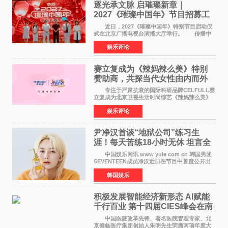
逐光承文脉 启璀璨新章｜
2027《璀璨中国年》节目招募工
作圆满启动
近日，2027《璀璨中国年》特别节目启动仪
式在北京广播电视台演播大厅举行。 传播中
华优秀传统文化，弘扬纯正国风艺术，打造高规
娱乐评论
格、高质感、正能量的文艺盛典，是璀璨中国年
矢志不渝的初心
赛立复成为《辣妈辣么美》特别
赞助商，共探当代女性由内而外
活力美
专注于严肃抗衰的国际科研品牌CELFULL赛
立复成为北京卫视生活时尚综艺《辣妈辣么美》
的特别赞助商,明星辣妈袁咏仪倾情参与，向广大
娱乐评论
都市女性传递健康生活新主张，寄语当代女性在
家庭与自我之间
尹净汉首谈“地狱公司”练习生
涯！每天苦练18小时无休 坦言全
靠成员撑过来
中国娱乐网讯 www yule com cn 韩国男团
SEVENTEEN成员净汉近日在节目中首度公开出
道前的残酷练习生经历，并提及经纪公司Pledis
韩国娱乐
娱乐，引发广泛关注。 在8月2日播出的日本
TBS综艺节目《周
积极发展智能经济新形态 Al赋能
千行百业 第十四届CIES峰会在南
京盛大召开
中国医院改革先锋、著名医院管理专家、北
京健临医疗集团创始人朱明先生荣膺两项年度大