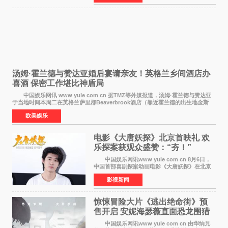
齐聚一堂，共同
汤姆·霍兰德与赞达亚婚后宴请亲友！英格兰乡间酒店办
喜酒 保密工作堪比神盾局
中国娱乐网讯 www yule com cn 据TMZ等外媒报道，汤姆·霍兰德与赞达亚
于当地时间本周二在英格兰萨里郡Beaverbrook酒店（靠近霍兰德的出生地金斯
顿）举办婚宴，邀请家人与朋友们喝喜酒，庆祝
欧美娱乐
电影《大唐妖探》北京首映礼 欢
乐探案获观众盛赞：“夯！”
中国娱乐网讯www yule com cn 8月6日，
中国首部喜剧探案动画电影《大唐妖探》在北京
举办电影首映礼。导演程腾、联合导演黄珉、总
影视新闻
制片人曹紫建、制片人李莹莹，配音导演张喆，
对白指导程寅，领
惊悚冒险大片《逃出绝命街》预
售开启 安妮海瑟薇直面恐龙围猎
中国娱乐网讯www yule com cn 由华纳兄