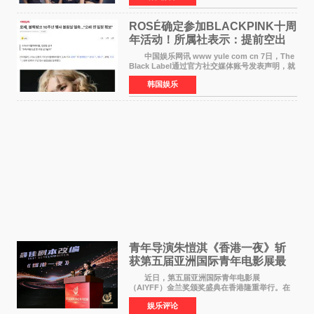
未为组合出道十周年做
ROSÉ确定参加BLACKPINK十周
年活动！所属社表示：提前空出
了时间
中国娱乐网讯 www yule com cn 7日，The
Black Label通过官方社交媒体账号发表声明，就
近期网络上关于ROS&Eacute;个人行程及是否参
韩国娱乐
加BLACKPINK出道纪念活动的种种猜测作出正
式回应。 Th
青年导演朱愷淇《香港一夜》斩
获第五届亚洲国际青年电影展最
佳剧本改编奖
近日，第五届亚洲国际青年电影展
（AIYFF）金兰奖颁奖盛典在香港隆重举行。在
这场汇聚数百位海内外电影人、文化界人士及媒
娱乐评论
体代表的亚洲青年影视盛会上，香港本土电影