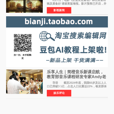
辑及菜备好 请就胃版海报。影片预售已开启，并
将于8月8日至10日14:00-21:00举行全国超前点
影视新闻
映。电影《欢迎来龙餐馆》作为战争美食喜剧大
片，讲述了中国
乐享人生｜简橙音乐新课启航，
教育部音乐课程研发专家Andy老
师重磅入驻领航银龄琴声
导语 截至2024年底，我国60岁及以上人
口已突破3 1亿，占总人口比重达22%，银发群体
的精神文化需求日益凸显。2024年1月，国务院办
娱乐评论
公厅印发《关于发展银发经济增进老年人福祉的
意见》——这是