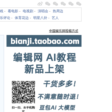
戏
-
看电影
-
电视剧
-
演唱会
-
热周边
乐评论
-
体育花边
-
明星八卦
-
艺人