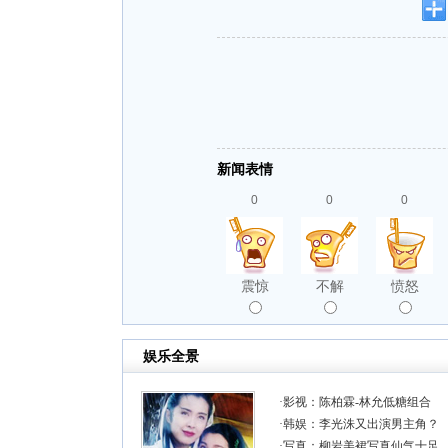
新闻表情
0
0
0
震惊
不解
愤怒