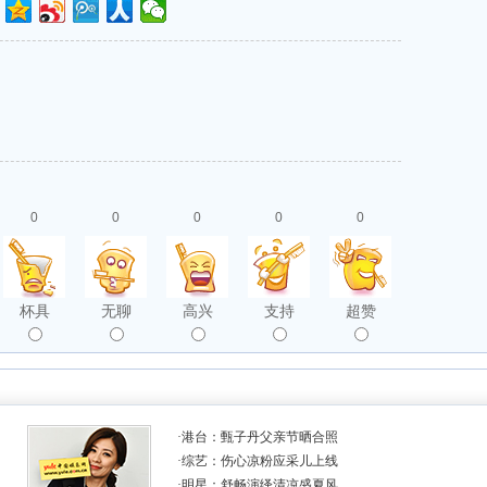
0
0
0
0
0
杯具
无聊
高兴
支持
超赞