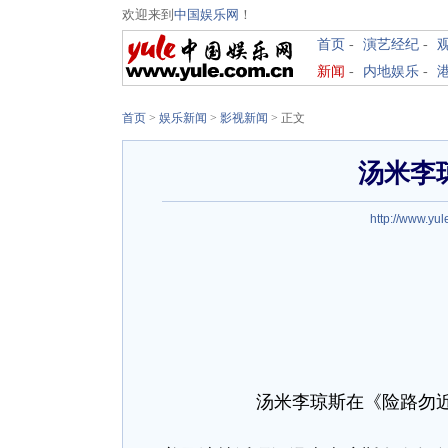
欢迎来到
中国娱乐网
！
首页
-
演艺经纪
-
新闻
-
内地娱乐
-
首页
>
娱乐新闻
>
影视新闻
> 正文
汤米李
http://www.yul
汤米李琼斯在《险路勿