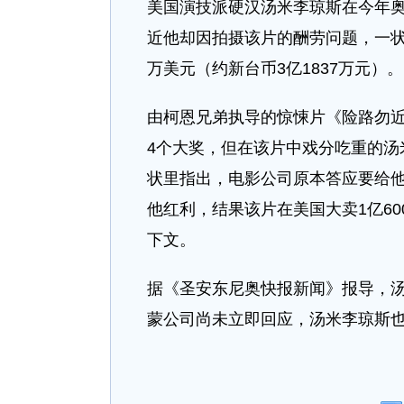
美国演技派硬汉汤米李琼斯在今年
近他却因拍摄该片的酬劳问题，一状
万美元（约新台币3亿1837万元）。
由柯恩兄弟执导的惊悚片《险路勿
4个大奖，但在该片中戏分吃重的汤
状里指出，电影公司原本答应要给
他红利，结果该片在美国大卖1亿60
下文。
据《圣安东尼奥快报新闻》报导，汤
蒙公司尚未立即回应，汤米李琼斯