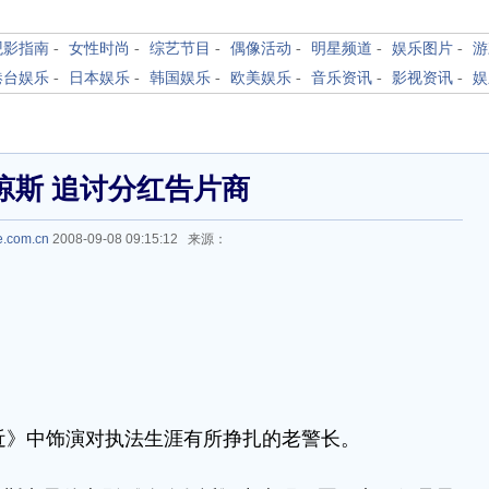
观影指南
-
女性时尚
-
综艺节目
-
偶像活动
-
明星频道
-
娱乐图片
-
游
港台娱乐
-
日本娱乐
-
韩国娱乐
-
欧美娱乐
-
音乐资讯
-
影视资讯
-
娱
琼斯 追讨分红告片商
e.com.cn
2008-09-08 09:15:12 来源：
近》中饰演对执法生涯有所挣扎的老警长。