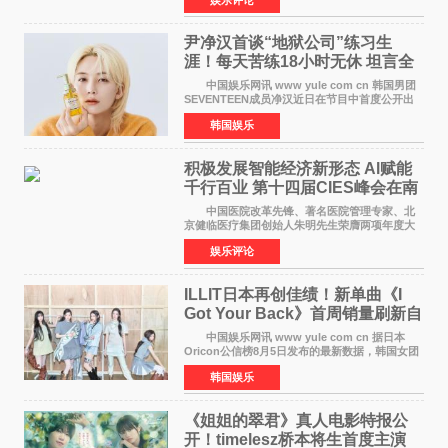
都市女性传递健康生活新主张，寄语当代女性在
家庭与自我之间
尹净汉首谈“地狱公司”练习生
涯！每天苦练18小时无休 坦言全
靠成员撑过来
中国娱乐网讯 www yule com cn 韩国男团
SEVENTEEN成员净汉近日在节目中首度公开出
道前的残酷练习生经历，并提及经纪公司Pledis
韩国娱乐
娱乐，引发广泛关注。 在8月2日播出的日本
TBS综艺节目《周
积极发展智能经济新形态 Al赋能
千行百业 第十四届CIES峰会在南
京盛大召开
中国医院改革先锋、著名医院管理专家、北
京健临医疗集团创始人朱明先生荣膺两项年度大
奖 2026年7月31日，盛夏金陵，长江之畔，
娱乐评论
以重落地·真务实·强链接为主题的2026&lsquo;人
工智能+&rsquo
ILLIT日本再创佳绩！新单曲《I
Got Your Back》首周销量刷新自
身纪录
中国娱乐网讯 www yule com cn 据日本
Oricon公信榜8月5日发布的最新数据，韩国女团
ILLIT在日本发行的第二张单曲《I Got Your
韩国娱乐
Back》首周销量达到71,009张，成功跻身最新一
期周单曲排行
《姐姐的翠君》真人电影特报公
开！timelesz桥本将生首度主演