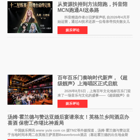
从资源扶持到方法陪跑，抖音陪
MCN跑通AI这条路
抖音精选作者@旧梦留声机 自2026年4月开
始运营，通过AI技术还原一位母亲寻找失散女儿
的故事，凭借强情感表达获得大量用户关注，发
娱乐评论
布仅21小时便获得超1亿曝光、超1000万互动。
此后，账号持续沿
百年百乐门奏响时代新声，《超
级靓声》上海唱区正式启航
2026年8月5日，上海百年文化地标百乐门迎
来了一场音乐与文化的盛事——《超级靓声》全
国励志音乐公益节目上海唱区新闻发布会暨启动
娱乐评论
仪式在此隆重举行。各界领导、嘉宾与媒体朋友
齐聚一堂，共同
汤姆·霍兰德与赞达亚婚后宴请亲友！英格兰乡间酒店办
喜酒 保密工作堪比神盾局
中国娱乐网讯 www yule com cn 据TMZ等外媒报道，汤姆·霍兰德与赞达亚
于当地时间本周二在英格兰萨里郡Beaverbrook酒店（靠近霍兰德的出生地金斯
顿）举办婚宴，邀请家人与朋友们喝喜酒，庆祝