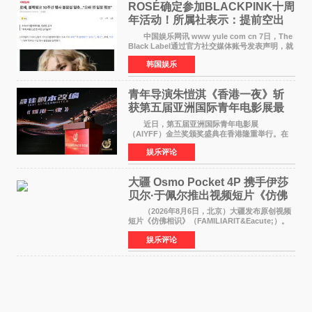
ROSÉ确定参加BLACKPINK十周
年活动！所属社表示：提前空出
了时间
中国娱乐网讯 www yule com cn 7日，The
Black Label通过官方社交媒体账号发表声明，就
近期网络上关于ROS&Eacute;个人行程及是否参
韩国娱乐
加BLACKPINK出道纪念活动的种种猜测作出正
式回应。 Th
青年导演朱愷淇《香港一夜》斩
获第五届亚洲国际青年电影展最
佳剧本改编奖
近日，第五届亚洲国际青年电影展
（AIYFF）金兰奖颁奖盛典在香港隆重举行。在
这场汇聚数百位海内外电影人、文化界人士及媒
娱乐评论
体代表的亚洲青年影视盛会上，香港本土电影
《香港一夜》（Dawn in Ho
大疆 Osmo Pocket 4P 携手伊莎
贝尔·于佩尔推出视频短片《仿佛
相识》
（2026年8月6日，北京）大疆发布原创视频
短片《仿佛相识》（FAMILIARIT&Eacute;）。
视频短片由戛纳国际电影节最佳女演员伊莎贝尔·
娱乐评论
于佩尔（Isabelle Huppert）主演，全程使用大
疆首款双主摄口