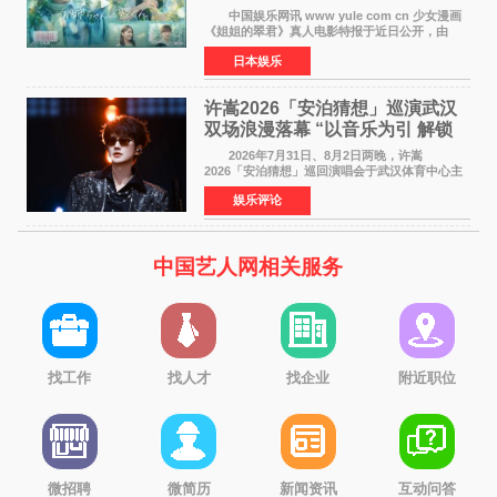
12月4日上映
中国娱乐网讯 www yule com cn 少女漫画
《姐姐的翠君》真人电影特报于近日公开，由
timelesz成员桥本将生担任主演，这也是他首次
日本娱乐
担任电影主演，引发高度关注。 女高中生咲
苗翠（中岛瑠菜
许嵩2026「安泊猜想」巡演武汉
双场浪漫落幕 “以音乐为引 解锁
江城记忆”
2026年7月31日、8月2日两晚，许嵩
2026「安泊猜想」巡回演唱会于武汉体育中心主
体育场盛大开唱。许嵩与数万歌迷在此相聚，从
娱乐评论
浪漫惬意的舞台设计到充满诚意与惊喜的现场互
动，共同开启了一场关于
中国艺人网相关服务
找工作
找人才
找企业
附近职位
微招聘
微简历
新闻资讯
互动问答