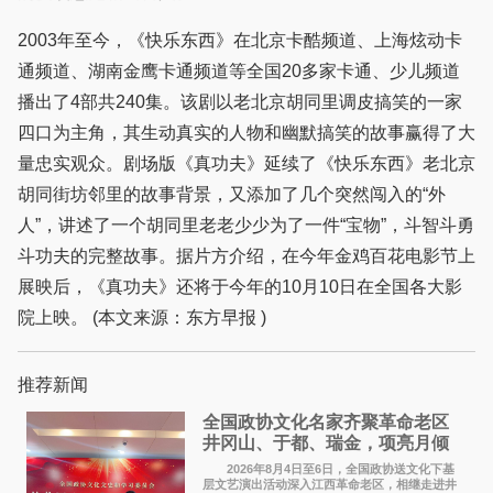
2003年至今，《快乐东西》在北京卡酷频道、上海炫动卡
通频道、湖南金鹰卡通频道等全国20多家卡通、少儿频道
播出了4部共240集。该剧以老北京胡同里调皮搞笑的一家
四口为主角，其生动真实的人物和幽默搞笑的故事赢得了大
量忠实观众。剧场版《真功夫》延续了《快乐东西》老北京
胡同街坊邻里的故事背景，又添加了几个突然闯入的“外
人”，讲述了一个胡同里老老少少为了一件“宝物”，斗智斗勇
斗功夫的完整故事。据片方介绍，在今年金鸡百花电影节上
展映后，《真功夫》还将于今年的10月10日在全国各大影
院上映。 (本文来源：东方早报 )
推荐新闻
全国政协文化名家齐聚革命老区
井冈山、于都、瑞金，项亮月倾
情献唱《桃花谣》致敬红色沃土
2026年8月4日至6日，全国政协送文化下基
层文艺演出活动深入江西革命老区，相继走进井