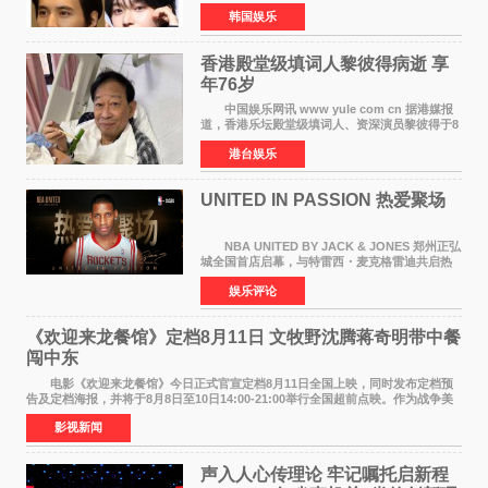
6日据独家报道，继演员元斌之后，RIIZE元彬最
韩国娱乐
近也被选为某在线中介平台A公司的共同广告代言
人，两人将作
香港殿堂级填词人黎彼得病逝 享
年76岁​
中国娱乐网讯 www yule com cn 据港媒报
道，香港乐坛殿堂级填词人、资深演员黎彼得于8
月5日上午因病离世，终年76岁。好友钟志光透
港台娱乐
露，黎彼得今年3月中风后便卧床休养，身体机能
持续衰退，最
UNITED IN PASSION 热爱聚场
NBA UNITED BY JACK & JONES 郑州正弘
城全国首店启幕，与特雷西・麦克格雷迪共启热
爱 2026 年7 月21 日，
娱乐评论
NBAUNITEDBYJACK&JONES 全国首店，于郑
州正弘城正式启幕。NBA 传奇球星
《欢迎来龙餐馆》定档8月11日 文牧野沈腾蒋奇明带中餐
闯中东
电影《欢迎来龙餐馆》今日正式官宣定档8月11日全国上映，同时发布定档预
告及定档海报，并将于8月8日至10日14:00-21:00举行全国超前点映。作为战争美
食大片，影片讲述的是中国厨师徐福（沈腾
影视新闻
声入人心传理论 牢记嘱托启新程