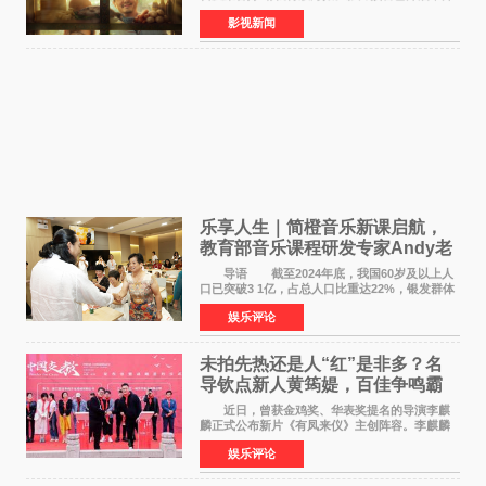
将于8月8日至10日14:00-21:00举行全国超前点
影视新闻
映。电影《欢迎来龙餐馆》作为战争美食喜剧大
片，讲述了中国
乐享人生｜简橙音乐新课启航，
教育部音乐课程研发专家Andy老
师重磅入驻领航银龄琴声
导语 截至2024年底，我国60岁及以上人
口已突破3 1亿，占总人口比重达22%，银发群体
的精神文化需求日益凸显。2024年1月，国务院办
娱乐评论
公厅印发《关于发展银发经济增进老年人福祉的
意见》——这是
未拍先热还是人“红”是非多？名
导钦点新人黄筠媞，百佳争鸣霸
气回应
近日，曾获金鸡奖、华表奖提名的导演李麒
麟正式公布新片《有凤来仪》主创阵容。李麒麟
早年凭电影《华容道》获得金鸡奖、华表奖提
娱乐评论
名，此后长期参与国内外电影制作，其担任制片
人参与的作品亦曾