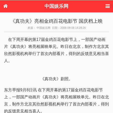
中国娱乐网
首页
新闻
女性
内地娱乐
《真功夫》亮相金鸡百花电影节 国庆档上映
港台娱乐
日本娱乐
韩国娱乐
欧美娱乐
来源： 中国娱乐网 日期：2008-09-08 14:28:26
体育花边
音乐新闻
影视新闻
内地明星八卦
港台明星八卦
日本韩国明星
欧美明星八卦
娱乐评论
在下周开幕的第17届金鸡百花电影节上，一部国产动画
八卦
片《真功夫》将亮相展映单元。昨日在北京，制作方北京其
欣然影视机构举行了首次内部看片，得到的反馈意见相当喜
人。
《真功夫》剧照。
东方早报9月8日讯 在下周开幕的第17届金鸡百花电影节
上，一部国产动画片《真功夫》将亮相展映单元。昨日在北
京，制作方北京其欣然影视机构举行了首次内部看片，得到
的反馈意见相当喜人。