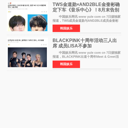
TWS金道勋×AND2BLE金奎彬确
定下车《音乐中心》！8月末告别
MC席位
中国娱乐网讯 www yule com cn 7日据独家
报道，TWS成员金道勋与AND2BLE成员金奎彬
将于8月离开《音乐中心》MC的位置。 金道
韩国娱乐
勋与金奎彬于去年3月与H2H A-NA一起被选为
《音乐中心》MC，约1
BLACKPINK十周年活动三人出
席 成员LISA不参加
中国娱乐网讯 www yule com cn 7日据独家
报道，BLACKPINK出道十周年Meet & Greet活
动将由智秀、ROS&Eacute;、JENNIE出席，
韩国娱乐
LISA将缺席。 此前BLACKPINK所属社YG并
未为组合出道十周年做