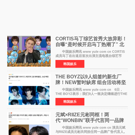
CORTIS马丁综艺首秀大放异彩！
自曝“是时候开启马丁热潮了” 北
美巡演火热进行中
中国娱乐网讯 www yule com cn CORTIS
成员马丁在出道后首次出演主流电视台综艺节
目，展现了多才多艺的魅力。 马丁出演了5日
韩国娱乐
播出的MBC《Radio Star》Fashion与Passion
之间，I&lsquo;m
THE BOYZ以9人组签约新生厂
牌！NEW暂时缺席 组合活动将坚
定不移继续
中国娱乐网讯 www yule com cn 6日，
THE BOYZ表示：我们9人一致决定继续进行THE
BOYZ组合活动，并且已经完成了组合团体活动
韩国娱乐
签约。目前正在新生厂牌下进行活动准备。尚未
离开THE BOYZ原所
元斌×RIIZE元彬同框！两
代“WONBIN”联手代言同一品牌
颜值天花板合体
中国娱乐网讯 www yule com cn 演员元斌
与RIIZE成员元彬共同担任同一品牌广告代言人。