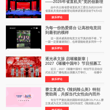
——2026年省直机关“党的创新理
论我来讲”宣讲活动圆满落幕
由中共云南省委省直机关工委主办的2026年
省直机关党的创新理论我来讲宣讲活动于8月4日
至5日在昆明举办。活动以 "牢记嘱托 感恩奋进
娱乐评论
开创云南发展新局面 "为主题，坚持以新时代中国
特色社会主义
为每一份热爱搭台 让高校电竞回
到最初的模样
这一届卓威高校电竞文化节真的很不错，下
一届一定要邀请我们，也希望能给更多同学一个
来到现场的机会。 2026卓威高校电竞文化节
娱乐评论
已经落下帷幕，在活动结束后，仍有不少高校电
竞社负责人和现
逐光承文脉 启璀璨新章｜
2027《璀璨中国年》节目招募工
作圆满启动
近日，2027《璀璨中国年》特别节目启动仪
式在北京广播电视台演播大厅举行。 传播中
华优秀传统文化，弘扬纯正国风艺术，打造高规
娱乐评论
格、高质感、正能量的文艺盛典，是璀璨中国年
矢志不渝的初心
赛立复成为《辣妈辣么美》特别
赞助商，共探当代女性由内而外
活力美
专注于严肃抗衰的国际科研品牌CELFULL赛
立复成为北京卫视生活时尚综艺《辣妈辣么美》
的特别赞助商,明星辣妈袁咏仪倾情参与，向广大
娱乐评论