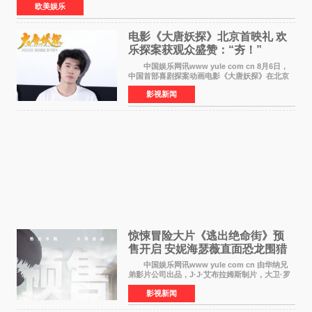
欧美娱乐
电影《大唐妖探》北京首映礼 欢
乐探案获观众盛赞：“夯！”
中国娱乐网讯www yule com cn 8月6日，
中国首部喜剧探案动画电影《大唐妖探》在北京
举办电影首映礼。导演程腾、联合导演黄珉、总
影视新闻
制片人曹紫建、制片人李莹莹，配音导演张喆，
对白指导程寅，领
惊悚冒险大片《逃出绝命街》预
售开启 安妮海瑟薇直面恐龙围猎
中国娱乐网讯www yule com cn 由华纳兄
弟影片公司出品，J·J·艾布拉姆斯制片，大卫·罗
伯特·米切尔执导，好莱坞巨星安妮·海瑟薇和伊万
影视新闻
·麦克格雷格领衔主演的2026暑期惊悚冒险大片
《逃出绝