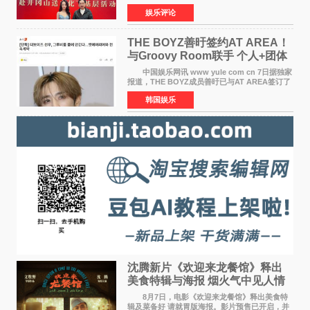
冈山、于都长征出发地、瑞金三地。由全国政协
娱乐评论
文化文史和学习委员会副主任、甘肃省政协原主
席欧阳坚率团，一
THE BOYZ善旴签约AT AREA！
与Groovy Room联手 个人+团体
活动并行
中国娱乐网讯 www yule com cn 7日据独家
报道，THE BOYZ成员善旴已与AT AREA签订了
专属合约。AT AREA是由知名制作人组合
韩国娱乐
Groovy Room创立的hip-hop厂牌，旗下拥有多
位实力派音乐人，在韩
沈腾新片《欢迎来龙餐馆》释出
美食特辑与海报 烟火气中见人情
温暖
8月7日，电影《欢迎来龙餐馆》释出美食特
辑及菜备好 请就胃版海报。影片预售已开启，并