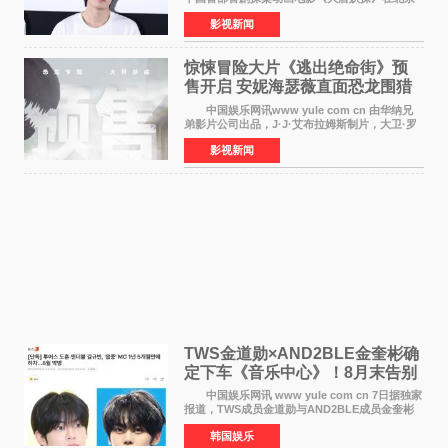
举办电影首映礼。导演程腾、联合导演黄珉、总
影视新闻
制片人曹紫建、制片人李莹莹，配音导演张喆，
对白指导程寅，领
惊悚冒险大片《逃出绝命街》预
售开启 安妮海瑟薇直面恐龙围猎
中国娱乐网讯www yule com cn 由华纳兄
弟影片公司出品，J·J·艾布拉姆斯制片，大卫·罗
伯特·米切尔执导，好莱坞巨星安妮·海瑟薇和伊万
影视新闻
·麦克格雷格领衔主演的2026暑期惊悚冒险大片
《逃出绝
TWS金道勋×AND2BLE金奎彬确
定下车《音乐中心》！8月末告别
MC席位
中国娱乐网讯 www yule com cn 7日据独家
报道，TWS成员金道勋与AND2BLE成员金奎彬
将于8月离开《音乐中心》MC的位置。 金道
韩国娱乐
勋与金奎彬于去年3月与H2H A-NA一起被选为