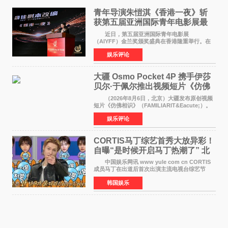
青年导演朱愷淇《香港一夜》斩
获第五届亚洲国际青年电影展最
佳剧本改编奖
近日，第五届亚洲国际青年电影展
（AIYFF）金兰奖颁奖盛典在香港隆重举行。在
这场汇聚数百位海内外电影人、文化界人士及媒
娱乐评论
体代表的亚洲青年影视盛会上，香港本土电影
《香港一夜》（Dawn in Ho
大疆 Osmo Pocket 4P 携手伊莎
贝尔·于佩尔推出视频短片《仿佛
相识》
（2026年8月6日，北京）大疆发布原创视频
短片《仿佛相识》（FAMILIARIT&Eacute;）。
视频短片由戛纳国际电影节最佳女演员伊莎贝尔·
娱乐评论
于佩尔（Isabelle Huppert）主演，全程使用大
疆首款双主摄口
CORTIS马丁综艺首秀大放异彩！
自曝“是时候开启马丁热潮了” 北
美巡演火热进行中
中国娱乐网讯 www yule com cn CORTIS
成员马丁在出道后首次出演主流电视台综艺节
目，展现了多才多艺的魅力。 马丁出演了5日
韩国娱乐
播出的MBC《Radio Star》Fashion与Passion
之间，I&lsquo;m