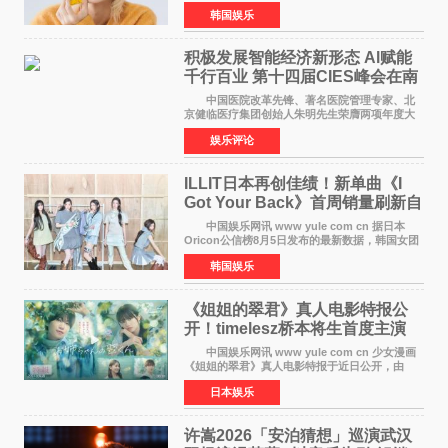
道前的残酷练习生经历，并提及经纪公司Pledis
韩国娱乐
娱乐，引发广泛关注。 在8月2日播出的日本
TBS综艺节目《周
积极发展智能经济新形态 Al赋能
千行百业 第十四届CIES峰会在南
京盛大召开
中国医院改革先锋、著名医院管理专家、北
京健临医疗集团创始人朱明先生荣膺两项年度大
奖 2026年7月31日，盛夏金陵，长江之畔，
娱乐评论
以重落地·真务实·强链接为主题的2026&lsquo;人
工智能+&rsquo
ILLIT日本再创佳绩！新单曲《I
Got Your Back》首周销量刷新自
身纪录
中国娱乐网讯 www yule com cn 据日本
Oricon公信榜8月5日发布的最新数据，韩国女团
ILLIT在日本发行的第二张单曲《I Got Your
韩国娱乐
Back》首周销量达到71,009张，成功跻身最新一
期周单曲排行
《姐姐的翠君》真人电影特报公
开！timelesz桥本将生首度主演
12月4日上映
中国娱乐网讯 www yule com cn 少女漫画
《姐姐的翠君》真人电影特报于近日公开，由
timelesz成员桥本将生担任主演，这也是他首次
日本娱乐
担任电影主演，引发高度关注。 女高中生咲
苗翠（中岛瑠菜
许嵩2026「安泊猜想」巡演武汉