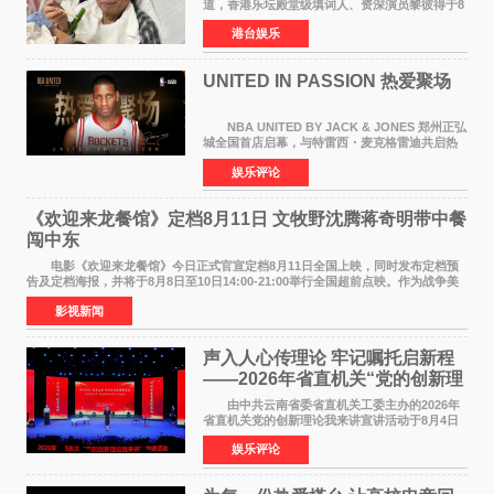
道，香港乐坛殿堂级填词人、资深演员黎彼得于8
月5日上午因病离世，终年76岁。好友钟志光透
港台娱乐
露，黎彼得今年3月中风后便卧床休养，身体机能
持续衰退，最
UNITED IN PASSION 热爱聚场
NBA UNITED BY JACK & JONES 郑州正弘
城全国首店启幕，与特雷西・麦克格雷迪共启热
爱 2026 年7 月21 日，
娱乐评论
NBAUNITEDBYJACK&JONES 全国首店，于郑
州正弘城正式启幕。NBA 传奇球星
《欢迎来龙餐馆》定档8月11日 文牧野沈腾蒋奇明带中餐
闯中东
电影《欢迎来龙餐馆》今日正式官宣定档8月11日全国上映，同时发布定档预
告及定档海报，并将于8月8日至10日14:00-21:00举行全国超前点映。作为战争美
食大片，影片讲述的是中国厨师徐福（沈腾
影视新闻
声入人心传理论 牢记嘱托启新程
——2026年省直机关“党的创新理
论我来讲”宣讲活动圆满落幕
由中共云南省委省直机关工委主办的2026年
省直机关党的创新理论我来讲宣讲活动于8月4日
至5日在昆明举办。活动以 "牢记嘱托 感恩奋进
娱乐评论
开创云南发展新局面 "为主题，坚持以新时代中国
特色社会主义