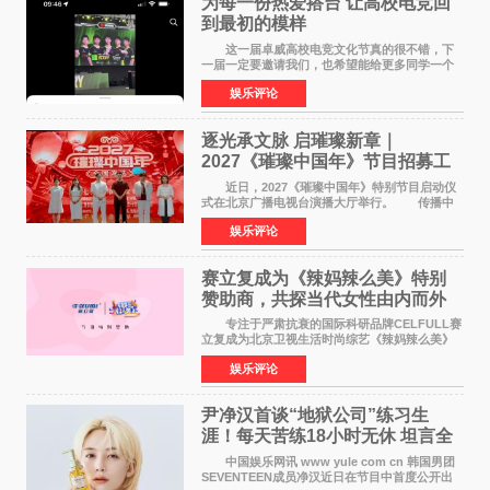
为每一份热爱搭台 让高校电竞回
到最初的模样
这一届卓威高校电竞文化节真的很不错，下
一届一定要邀请我们，也希望能给更多同学一个
来到现场的机会。 2026卓威高校电竞文化节
娱乐评论
已经落下帷幕，在活动结束后，仍有不少高校电
竞社负责人和现
逐光承文脉 启璀璨新章｜
2027《璀璨中国年》节目招募工
作圆满启动
近日，2027《璀璨中国年》特别节目启动仪
式在北京广播电视台演播大厅举行。 传播中
华优秀传统文化，弘扬纯正国风艺术，打造高规
娱乐评论
格、高质感、正能量的文艺盛典，是璀璨中国年
矢志不渝的初心
赛立复成为《辣妈辣么美》特别
赞助商，共探当代女性由内而外
活力美
专注于严肃抗衰的国际科研品牌CELFULL赛
立复成为北京卫视生活时尚综艺《辣妈辣么美》
的特别赞助商,明星辣妈袁咏仪倾情参与，向广大
娱乐评论
都市女性传递健康生活新主张，寄语当代女性在
家庭与自我之间
尹净汉首谈“地狱公司”练习生
涯！每天苦练18小时无休 坦言全
靠成员撑过来
中国娱乐网讯 www yule com cn 韩国男团
SEVENTEEN成员净汉近日在节目中首度公开出