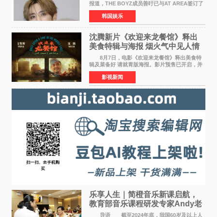
报道，THE BOYZ成员善旴已与AT AREA签订了
专属合约。AT AREA是由知名制作人组合
韩国娱乐
Groovy Room创立的hip-hop厂牌，旗下拥有多
位实力派音乐人，在韩
沈腾新片《欢迎来龙餐馆》释出
美食特辑与海报 烟火气中见人情
温暖
8月7日，电影《欢迎来龙餐馆》释出美食特
辑及菜备好 请就胃版海报。影片预售已开启，并
将于8月8日至10日14:00-21:00举行全国超前点
影视新闻
映。电影《欢迎来龙餐馆》作为战争美食喜剧大
片，讲述了中国
乐享人生｜简橙音乐新课启航，
教育部音乐课程研发专家Andy老
师重磅入驻领航银龄琴声
导语 截至2024年底，我国60岁及以上人