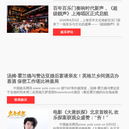
此后，账号持续沿
百年百乐门奏响时代新声，《超
级靓声》上海唱区正式启航
2026年8月5日，上海百年文化地标百乐门迎
来了一场音乐与文化的盛事——《超级靓声》全
国励志音乐公益节目上海唱区新闻发布会暨启动
娱乐评论
仪式在此隆重举行。各界领导、嘉宾与媒体朋友
齐聚一堂，共同
汤姆·霍兰德与赞达亚婚后宴请亲友！英格兰乡间酒店办
喜酒 保密工作堪比神盾局
中国娱乐网讯 www yule com cn 据TMZ等外媒报道，汤姆·霍兰德与赞达亚
于当地时间本周二在英格兰萨里郡Beaverbrook酒店（靠近霍兰德的出生地金斯
顿）举办婚宴，邀请家人与朋友们喝喜酒，庆祝
欧美娱乐
电影《大唐妖探》北京首映礼 欢
乐探案获观众盛赞：“夯！”
中国娱乐网讯www yule com cn 8月6日，
中国首部喜剧探案动画电影《大唐妖探》在北京