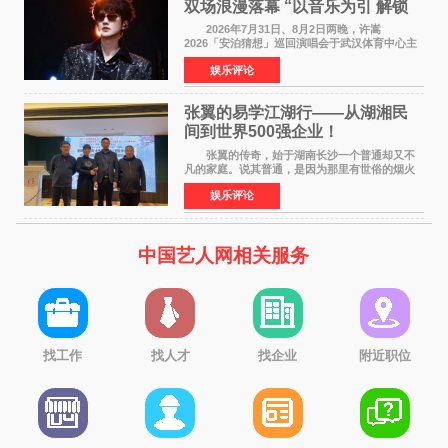
双场浪漫落幕 “以音乐为引 解锁
江城记忆”
2026年7月31日、8月2日两晚，许嵩
2026「安泊猜想」巡回演唱会于武汉体育中心主
体育场盛大开唱。许嵩与数万歌迷在此相聚，从
娱乐评论
浪漫惬意的舞台设计到充满诚意与惊喜的现场互
动，共同开启了一场关于
张翼的易学江湖行——从湖湘民
间到世界500强企业！
张翼的传奇，始于湖南长沙一个普通却又不
凡的家庭。说其普通，是因为那里有世俗的烟火
气；说其不凡，是因为家中有一位洞悉天地玄机
娱乐评论
的长者——他的爷爷。作为当地的风水师，爷爷
是张翼走进易学
中国艺人网相关服务
找工作
找人才
找企业
附近职位