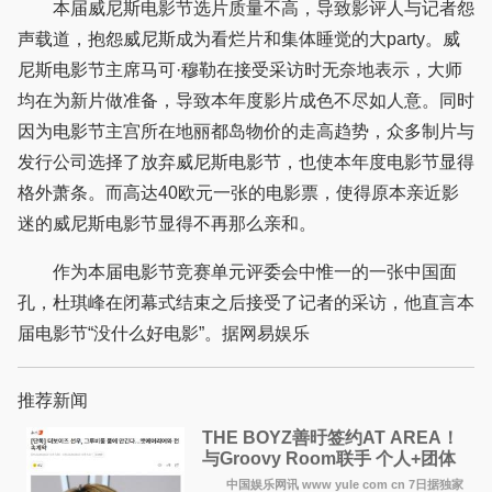
本届威尼斯电影节选片质量不高，导致影评人与记者怨
声载道，抱怨威尼斯成为看烂片和集体睡觉的大party。威
尼斯电影节主席马可·穆勒在接受采访时无奈地表示，大师
均在为新片做准备，导致本年度影片成色不尽如人意。同时
因为电影节主宫所在地丽都岛物价的走高趋势，众多制片与
发行公司选择了放弃威尼斯电影节，也使本年度电影节显得
格外萧条。而高达40欧元一张的电影票，使得原本亲近影
迷的威尼斯电影节显得不再那么亲和。
作为本届电影节竞赛单元评委会中惟一的一张中国面
孔，杜琪峰在闭幕式结束之后接受了记者的采访，他直言本
届电影节“没什么好电影”。据网易娱乐
推荐新闻
THE BOYZ善旴签约AT AREA！
与Groovy Room联手 个人+团体
活动并行
中国娱乐网讯 www yule com cn 7日据独家