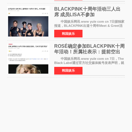
《音乐中心》MC，约1
BLACKPINK十周年活动三人出
席 成员LISA不参加
中国娱乐网讯 www yule com cn 7日据独家
报道，BLACKPINK出道十周年Meet & Greet活
动将由智秀、ROS&Eacute;、JENNIE出席，
韩国娱乐
LISA将缺席。 此前BLACKPINK所属社YG并
未为组合出道十周年做
ROSÉ确定参加BLACKPINK十周
年活动！所属社表示：提前空出
了时间
中国娱乐网讯 www yule com cn 7日，The
Black Label通过官方社交媒体账号发表声明，就
近期网络上关于ROS&Eacute;个人行程及是否参
韩国娱乐
加BLACKPINK出道纪念活动的种种猜测作出正
式回应。 Th