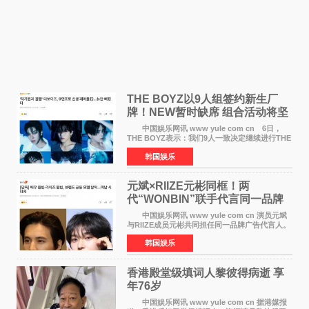
THE BOYZ以9人组签约新生厂
牌！NEW暂时缺席 组合活动将坚
定不移继续
中国娱乐网讯 www yule com cn 6日，
THE BOYZ表示：我们9人一致决定继续进行THE
BOYZ组合活动，并且已经完成了组合团体活动
韩国娱乐
签约。目前正在新生厂牌下进行活动准备。尚未
离开THE BOYZ原所
元斌×RIIZE元彬同框！两
代“WONBIN”联手代言同一品牌
颜值天花板合体
中国娱乐网讯 www yule com cn 演员元斌
与RIIZE成员元彬共同担任同一品牌广告代言人。
6日据独家报道，继演员元斌之后，RIIZE元彬最
韩国娱乐
近也被选为某在线中介平台A公司的共同广告代言
人，两人将作
香港殿堂级填词人黎彼得病逝 享
年76岁​
中国娱乐网讯 www yule com cn 据港媒报