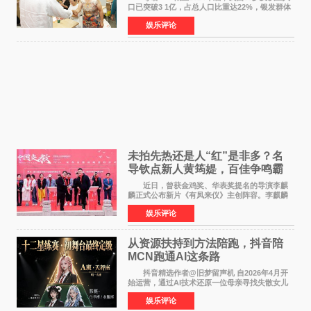
口已突破3 1亿，占总人口比重达22%，银发群体
的精神文化需求日益凸显。2024年1月，国务院办
娱乐评论
公厅印发《关于发展银发经济增进老年人福祉的
意见》——这是
未拍先热还是人“红”是非多？名
导钦点新人黄筠媞，百佳争鸣霸
气回应
近日，曾获金鸡奖、华表奖提名的导演李麒
麟正式公布新片《有凤来仪》主创阵容。李麒麟
早年凭电影《华容道》获得金鸡奖、华表奖提
娱乐评论
名，此后长期参与国内外电影制作，其担任制片
人参与的作品亦曾
从资源扶持到方法陪跑，抖音陪
MCN跑通AI这条路
抖音精选作者@旧梦留声机 自2026年4月开
始运营，通过AI技术还原一位母亲寻找失散女儿
的故事，凭借强情感表达获得大量用户关注，发
娱乐评论
布仅21小时便获得超1亿曝光、超1000万互动。