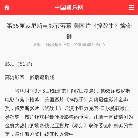
中国娱乐网
首页
新闻
女性
内地娱乐
第65届威尼斯电影节落幕 美国片《摔跤手》擒金
港台娱乐
日本娱乐
韩国娱乐
欧美娱乐
狮
体育花边
音乐新闻
影视新闻
内地明星八卦
港台明星八卦
日本韩国明星
欧美明星八卦
娱乐评论
来源： 中国娱乐网 日期：2008-09-08 14:59:10
八卦
影后（51岁）
高龄影帝、影后遭质疑
当地时间9月6日晚(北京时间7日凌晨)，第65届威尼斯
电影节落下帷幕。美国影片《摔跤手》荣膺最佳影片金狮
奖，俄罗斯影片《纸战士》导演小亚力克赛·日尔曼获最佳
导演奖，该片还获得最佳摄影奖的垂青。此前一直被猜测为
金狮大热门的埃塞俄比亚影片《泰莎》获评委会特别奖的肯
定，最佳编剧奖也被其收入囊中。