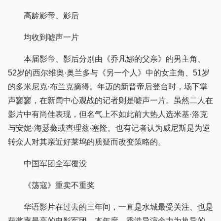
高龄影帝、影后
均收到嘘声一片
本届影帝、影后分别由《乔凡娜的父亲》的男主角、
52岁的西尔维奥·奥兰多与《另一个人》中的女主角、51岁
的多米尼克·布兰克摘得。年迈的新晋帝后登台时，场下掌
声寥寥，在新闻中心观战的记者则是嘘声一片。虽然二人在
影片中有尚佳表现，但名气上不如此前大热人选米基·洛克
与安妮·海瑟薇或查理兹·塞隆。也有记者认为威尼斯是为逆
转众人对其亲近好莱坞的质疑而改变策略的。
中国军团全军覆没
《荡寇》重卖不重奖
华语影片在过去的三年间，一直是水城最受关注、也是
获奖率最高的电影军团。本年度，香港导演余力为执导的