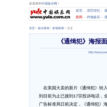
欢迎来到
中国娱乐网
！
首页
-
演艺经纪
-
新闻
-
内地娱乐
-
首页
>
娱乐新闻
>
影视新闻
> 正文
《通缉犯》海报面
http://www.yu
在美国大卖的新片《通缉犯》转入
到目前为止已接到17宗投诉电话，
广告标准局日前决定，《通缉犯》