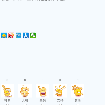
0
0
0
0
0
杯具
无聊
高兴
支持
超赞