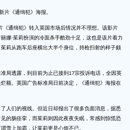
新片《通缉犯》海报。
新片《通缉犯》转入英国市场后情况并不理想。该影片
丽娜·茱莉扮演的冷面杀手酷劲十足，这也是该片着力
，茱莉从跑车后座横出大半个身位，持枪扫射的样子颇
准局透露，到目前为止已接到17宗投诉电话，全因英
头烂额。英国广告标准局日前决定，《通缉犯》海报在
出了人们的视线。但近日却报出了很多负面消息，据悉
常见的肠痉挛，而茱莉则因此夜夜失眠，常感到惊慌恐
可谓雪上加霜，让茱莉更是心烦不已。