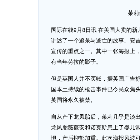
茱莉
国际在线9月8日讯 在美国大卖的
讲述了一个追杀与逃亡的故事。安吉
宣传的重点之一。其中一张海报上
有当年劳拉的影子。
但是英国人并不买账，据英国广告标
国本土持续的枪击事件已令民众焦
英国将永久被禁。
自从产下龙凤胎后，茱莉几乎是淡
龙凤胎薇薇安和诺克斯患上了婴儿
惧，产后抑郁加重。此次海报风波