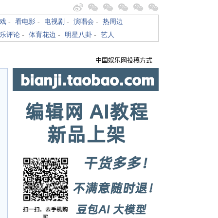
戏
-
看电影
-
电视剧
-
演唱会
-
热周边
乐评论
-
体育花边
-
明星八卦
-
艺人