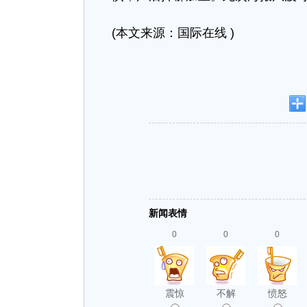
(本文来源：国际在线 )
新闻表情
0
0
0
震惊
不解
愤怒