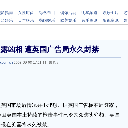
观影指南
-
女性时尚
-
综艺节目
-
偶像活动
-
明星频道
-
娱乐图片
-
游
港台娱乐
-
日本娱乐
-
韩国娱乐
-
欧美娱乐
-
音乐资讯
-
影视资讯
-
娱
露凶相 遭英国广告局永久封禁
le.com.cn
2008-09-08 17:11:44 来源：
英国市场后情况并不理想。据英国广告标准局透露，
全因英国本土持续的枪击事件已令民众焦头烂额。英国
海报在英国将永久被禁。