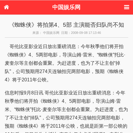
中国娱乐网
首页
新闻
女性
内地娱乐
《蜘蛛侠》将拍第4、5部 主演能否归队尚不知
港台娱乐
日本娱乐
韩国娱乐
欧美娱乐
来源： 中国娱乐网 日期：2008-09-08 17:13:46
体育花边
音乐新闻
影视新闻
内地明星八卦
港台明星八卦
日本韩国明星
欧美明星八卦
娱乐评论
哥伦比亚影业近日放出重磅消息：今年秋季他们将开拍
八卦
《蜘蛛侠》4、5两部电影，导演山姆·雷米、“蜘蛛侠”托比·
麦奎尔等主创都会重聚。为赶进度，也为了不让主创“掉
队”，公司预期用274天连轴拍完两部电影，预期《蜘蛛侠
4》将于2011年公映。
信息时报9月8日讯 哥伦比亚影业近日放出重磅消息：今年
秋季他们将开拍《蜘蛛侠》4、5两部电影，导演山姆·雷
米、“蜘蛛侠”托比·麦奎尔等主创都会重聚。为赶进度，也为
了不让主创“掉队”，公司预期用274天连轴拍完两部电影，
预期《蜘蛛侠4》将于2011年公映，也就是距第一部公映的