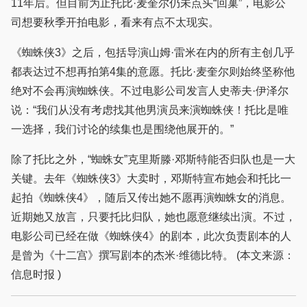
11年后。但目前为止托比·麦奎尔仍未点头“回巢”，电影公
司想要秋季开拍电影，看来有点不太现实。
《蜘蛛侠3》之后，包括导演山姆·雷米在内的所有主创几乎
都表达过不想再拍第4集的意愿。托比·麦奎尔则始终坚称他
绝对不会再演蜘蛛侠。不过电影公司发言人史蒂夫·伊泽尔
说：“我们从没有考虑找其他男演员来演蜘蛛侠！托比是唯
一选择，我们讨论的续集也是围绕他展开的。”
除了托比之外，“蜘蛛女”克里斯滕·邓斯特能否归队也是一大
关键。去年《蜘蛛侠3》大卖时，邓斯特宣布她会和托比一
起拍《蜘蛛侠4》，随后又传出她不愿再演蜘蛛女的消息。
近期她又放言，只要托比归队，她也愿意继续出演。不过，
电影公司已经在做《蜘蛛侠4》的剧本，此次负责剧本的人
是曾为《十二宫》撰写剧本的杰米·维德比特。 (本文来源：
信息时报 )