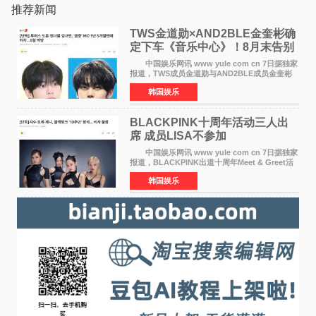
推荐新闻
TWS金道勋×AND2BLE金奎彬确
定下车《音乐中心》！8月末告别
MC席位
中国娱乐网讯 www yule com cn 7日据独家
报道，TWS成员金道勋与AND2BLE成员金奎彬
将于8月离开《音乐中心》MC的位置。 金道
韩国娱乐
勋与金奎彬于去年3月与H2H A-NA一起被选为
《音乐中心》MC，约1
BLACKPINK十周年活动三人出
席 成员LISA不参加
中国娱乐网讯 www yule com cn 7日据独家
报道，BLACKPINK出道十周年Meet & Greet活
动将由智秀、ROS&Eacute;、JENNIE出席，
韩国娱乐
LISA将缺席。 此前BLACKPINK所属社YG并
未为组合出道十周年做