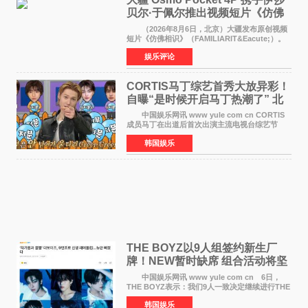
贝尔·于佩尔推出视频短片《仿佛
相识》
（2026年8月6日，北京）大疆发布原创视频
短片《仿佛相识》（FAMILIARIT&Eacute;）。
视频短片由戛纳国际电影节最佳女演员伊莎贝尔·
娱乐评论
于佩尔（Isabelle Huppert）主演，全程使用大
疆首款双主摄口
CORTIS马丁综艺首秀大放异彩！
自曝“是时候开启马丁热潮了” 北
美巡演火热进行中
中国娱乐网讯 www yule com cn CORTIS
成员马丁在出道后首次出演主流电视台综艺节
目，展现了多才多艺的魅力。 马丁出演了5日
韩国娱乐
播出的MBC《Radio Star》Fashion与Passion
之间，I&lsquo;m
THE BOYZ以9人组签约新生厂
牌！NEW暂时缺席 组合活动将坚
定不移继续
中国娱乐网讯 www yule com cn 6日，
THE BOYZ表示：我们9人一致决定继续进行THE
BOYZ组合活动，并且已经完成了组合团体活动
韩国娱乐
签约。目前正在新生厂牌下进行活动准备。尚未