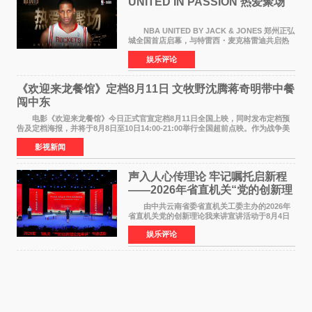
UNITED IN PASSION 热爱聚场
NBA UNITED BY JACK & JONES 郑州正弘
城全国首店启幕，与特雷西・麦克格雷迪共启热
爱 2026 年7 月21 日，
娱乐评论
NBAUNITEDBYJACK&JONES 全国首店，于郑
州正弘城正式启幕。NBA 传奇球星
《欢迎来龙餐馆》定档8月11日 文牧野沈腾蒋奇明带中餐
闯中东
电影《欢迎来龙餐馆》今日正式官宣定档8月11日全国上映，同时发布定档预
告及定档海报，并将于8月8日至10日14:00-21:00举行全国超前点映。作为战争美
食大片，影片讲述的是中国厨师徐福（沈腾
影视新闻
声入人心传理论 牢记嘱托启新程
——2026年省直机关“党的创新理
论我来讲”宣讲活动圆满落幕
由中共云南省委省直机关工委主办的2026年
省直机关党的创新理论我来讲宣讲活动于8月4日
至5日在昆明举办。活动以 "牢记嘱托 感恩奋进
娱乐评论
开创云南发展新局面 "为主题，坚持以新时代中国
特色社会主义