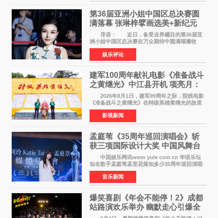
法律应对措施。
第36届亚洲小姐中国区总决赛圆
满落幕 张琳梓擘画选美+新纪元
导语： 近日，备受业界瞩目的第36届亚
洲小姐中国区总决赛在万众期待中圆满璀璨收
官。整场盛典汇聚万千芳华，不仅完成了新一届
娱乐评论
美丽代言人的加冕选拔，更在行业发展层面带来
颠覆性突破。活动
建军100周年献礼电影《准备战斗
之黄继光》中江县开机 项亮月：
以光影为笔，书写英雄赞歌
2026年8月1日，建军99周年之际，院线电影
《准备战斗之黄继光》在特级英雄黄继光的故里
——四川省德阳市中江县黄继光出生地正式开
影视新闻
机。本片出品人、总制片人项亮月主持开机仪
式，&zwnj;特级英雄
孟庭苇《35周年巡回演唱会》斩
获三项国际设计大奖 中国风舞台
美学获全球认可
中国娱乐网讯www yule com cn 华语乐坛
知名歌手孟庭苇孟里花落知多少35周年巡回演唱
会再传喜讯。该演唱会先后荣获美国MUSE
音乐新闻
Creative Awards白金奖（Platinum Winner）、
英国London Design
爆笑喜剧《年会不能停！2》成都
站路演欢乐举办 幽默走心引爆全
场共鸣