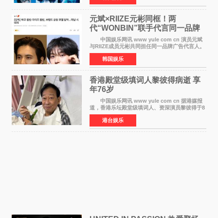
离开THE BOYZ原所
元斌×RIIZE元彬同框！两
代“WONBIN”联手代言同一品牌
颜值天花板合体
中国娱乐网讯 www yule com cn 演员元斌
与RIIZE成员元彬共同担任同一品牌广告代言人。
6日据独家报道，继演员元斌之后，RIIZE元彬最
韩国娱乐
近也被选为某在线中介平台A公司的共同广告代言
人，两人将作
香港殿堂级填词人黎彼得病逝 享
年76岁​
中国娱乐网讯 www yule com cn 据港媒报
道，香港乐坛殿堂级填词人、资深演员黎彼得于8
月5日上午因病离世，终年76岁。好友钟志光透
港台娱乐
露，黎彼得今年3月中风后便卧床休养，身体机能
持续衰退，最