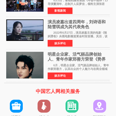
8月3日，暑期档爆笑喜剧《年会不能停！2》
导演董润年、总制片人应萝佳，领衔主演张若
昀、白客，惊喜出演庄达菲，特别主演孙艺洲，
影视新闻
特别出演田雨，友情出演欧阳奋强出席成都路
演，与观众近距离互
演员凌嘉出道四周年，刘诗语和
陆雪琪成为其代表角色
2022年6月27日，演员凌嘉主演的电影《辣
妈犟爸》央视电影频道黄金时段首播。其后，该
电影在央视电影频道多次复播（2022年8月10
娱乐评论
日，2022年9月30日，2023年7月17日，2025年7
月14日）。除了多次复
明星企业家、活气丽品牌创始
人、青年作家郑善方荣登《势界
POWERCIRCLES》6月刊
6月，明星企业家、活气丽品牌创始人、青年
作家郑善方，以其出众的个人魅力与在商业领域
的卓越建树，成功登上《势界
娱乐评论
POWERCIRCLES》，展现了他在时尚与商业领
域的双重影响力。 明星企业家、青
中国艺人网相关服务