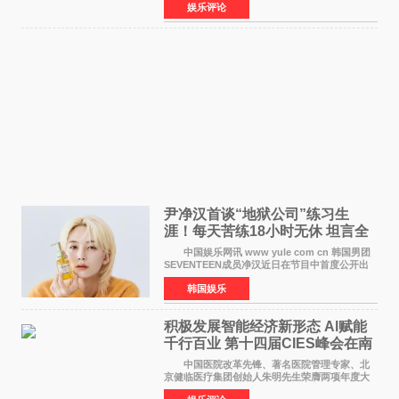
娱乐评论
都市女性传递健康生活新主张，寄语当代女性在
家庭与自我之间
尹净汉首谈“地狱公司”练习生
涯！每天苦练18小时无休 坦言全
靠成员撑过来
中国娱乐网讯 www yule com cn 韩国男团
SEVENTEEN成员净汉近日在节目中首度公开出
道前的残酷练习生经历，并提及经纪公司Pledis
韩国娱乐
娱乐，引发广泛关注。 在8月2日播出的日本
TBS综艺节目《周
积极发展智能经济新形态 Al赋能
千行百业 第十四届CIES峰会在南
京盛大召开
中国医院改革先锋、著名医院管理专家、北
京健临医疗集团创始人朱明先生荣膺两项年度大
奖 2026年7月31日，盛夏金陵，长江之畔，