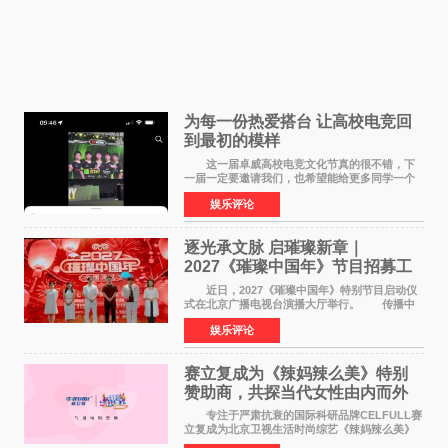
为每一份热爱搭台 让高校电竞回
到最初的模样
这一届卓威高校电竞文化节真的很不错，下
一届一定要邀请我们，也希望能给更多同学一个
来到现场的机会。 2026卓威高校电竞文化节
娱乐评论
已经落下帷幕，在活动结束后，仍有不少高校电
竞社负责人和现
逐光承文脉 启璀璨新章｜
2027《璀璨中国年》节目招募工
作圆满启动
近日，2027《璀璨中国年》特别节目启动仪
式在北京广播电视台演播大厅举行。 传播中
华优秀传统文化，弘扬纯正国风艺术，打造高规
娱乐评论
格、高质感、正能量的文艺盛典，是璀璨中国年
矢志不渝的初心
赛立复成为《辣妈辣么美》特别
赞助商，共探当代女性由内而外
活力美
专注于严肃抗衰的国际科研品牌CELFULL赛
立复成为北京卫视生活时尚综艺《辣妈辣么美》
的特别赞助商,明星辣妈袁咏仪倾情参与，向广大