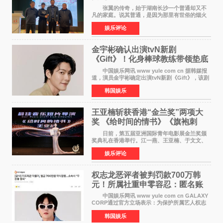
张翼的传奇，始于湖南长沙一个普通却又不
凡的家庭。说其普通，是因为那里有世俗的烟火
气；说其不凡，是因为家中有一位洞悉天地玄机
娱乐评论
的长者——他的爷爷。作为当地的风水师，爷爷
是张翼走进易学
金宇彬确认出演tvN新剧
《Gift》！化身棒球教练带领垫底
球队逆袭
中国娱乐网讯 www yule com cn 据韩媒报
道，演员金宇彬确定出演tvN新剧《Gift》，该剧
预计将于下半年播出，引发观众高度期待。
韩国娱乐
本剧改编自同名网络漫画，讲述一位经历意外事
故后获得特殊
王亚楠斩获香港“金兰奖”两项大
奖 《给时间的情书》《旗袍刺
客》双双获肯定
日前，第五届亚洲国际青年电影展金兰奖颁
奖典礼在香港举行。江一燕、王亚楠、于文文、
李东学等知名演员出席活动。著名演员、导演王
娱乐评论
亚楠凭借音乐故事片《给时间的情书》和院线电
影《旗袍刺客》
权志龙恶评者被判罚款700万韩
元！所属社重申零容忍：匿名账
号也难逃刑责
中国娱乐网讯 www yule com cn GALAXY
CORP通过官方立场表示：为保护所属艺人权志
龙的名誉和权益，将持续对网络上发生的名誉损
韩国娱乐
害、散布虚假事实、侮辱、恶意诽谤等行为采取