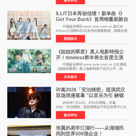
娱乐评论
以重落地·真务实·强链接为主题的2026&lsquo;人
工智能+&rsquo
ILLIT日本再创佳绩！新单曲《I
Got Your Back》首周销量刷新自
身纪录
中国娱乐网讯 www yule com cn 据日本
Oricon公信榜8月5日发布的最新数据，韩国女团
ILLIT在日本发行的第二张单曲《I Got Your
韩国娱乐
Back》首周销量达到71,009张，成功跻身最新一
期周单曲排行
《姐姐的翠君》真人电影特报公
开！timelesz桥本将生首度主演
12月4日上映
中国娱乐网讯 www yule com cn 少女漫画
《姐姐的翠君》真人电影特报于近日公开，由
timelesz成员桥本将生担任主演，这也是他首次
日本娱乐
担任电影主演，引发高度关注。 女高中生咲
苗翠（中岛瑠菜
许嵩2026「安泊猜想」巡演武汉
双场浪漫落幕 “以音乐为引 解锁
江城记忆”
2026年7月31日、8月2日两晚，许嵩
2026「安泊猜想」巡回演唱会于武汉体育中心主
体育场盛大开唱。许嵩与数万歌迷在此相聚，从
娱乐评论
浪漫惬意的舞台设计到充满诚意与惊喜的现场互
动，共同开启了一场关于
张翼的易学江湖行——从湖湘民
间到世界500强企业！