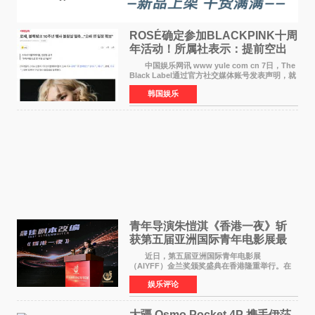
ROSÉ确定参加BLACKPINK十周
年活动！所属社表示：提前空出
了时间
中国娱乐网讯 www yule com cn 7日，The
Black Label通过官方社交媒体账号发表声明，就
近期网络上关于ROS&Eacute;个人行程及是否参
韩国娱乐
加BLACKPINK出道纪念活动的种种猜测作出正
式回应。 Th
青年导演朱愷淇《香港一夜》斩
获第五届亚洲国际青年电影展最
佳剧本改编奖
近日，第五届亚洲国际青年电影展
（AIYFF）金兰奖颁奖盛典在香港隆重举行。在
这场汇聚数百位海内外电影人、文化界人士及媒
娱乐评论
体代表的亚洲青年影视盛会上，香港本土电影
《香港一夜》（Dawn in Ho
大疆 Osmo Pocket 4P 携手伊莎