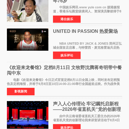
年76岁​
中国娱乐网讯 www yule com cn 据港媒报
道，香港乐坛殿堂级填词人、资深演员黎彼得于8
月5日上午因病离世，终年76岁。好友钟志光透
港台娱乐
露，黎彼得今年3月中风后便卧床休养，身体机能
持续衰退，最
UNITED IN PASSION 热爱聚场
NBA UNITED BY JACK & JONES 郑州正弘
城全国首店启幕，与特雷西・麦克格雷迪共启热
爱 2026 年7 月21 日，
娱乐评论
NBAUNITEDBYJACK&JONES 全国首店，于郑
州正弘城正式启幕。NBA 传奇球星
《欢迎来龙餐馆》定档8月11日 文牧野沈腾蒋奇明带中餐
闯中东
电影《欢迎来龙餐馆》今日正式官宣定档8月11日全国上映，同时发布定档预
告及定档海报，并将于8月8日至10日14:00-21:00举行全国超前点映。作为战争美
食大片，影片讲述的是中国厨师徐福（沈腾
影视新闻
声入人心传理论 牢记嘱托启新程
——2026年省直机关“党的创新理
论我来讲”宣讲活动圆满落幕
由中共云南省委省直机关工委主办的2026年
省直机关党的创新理论我来讲宣讲活动于8月4日
至5日在昆明举办。活动以 "牢记嘱托 感恩奋进
娱乐评论
开创云南发展新局面 "为主题，坚持以新时代中国