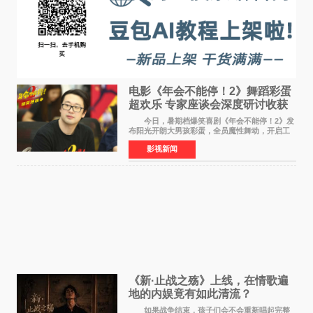
电影《年会不能停！2》舞蹈彩蛋
超欢乐 专家座谈会深度研讨收获
满满
今日，暑期档爆笑喜剧《年会不能停！2》发
布阳光开朗大男孩彩蛋，全员魔性舞动，开启工
位狂欢模式。影片于昨日同步举办专家座谈会，
影视新闻
导演董润年、总制片人应萝佳出席现场，与一众
业内、学界专家
《新·止战之殇》上线，在情歌遍
地的内娱竟有如此清流？
如果战争结束，孩子们会不会重新唱起完整