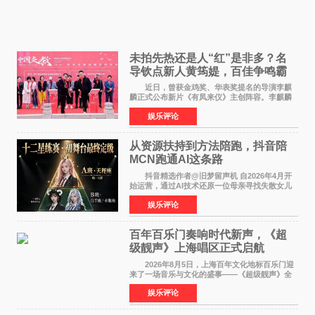
未拍先热还是人“红”是非多？名
导钦点新人黄筠媞，百佳争鸣霸
气回应
近日，曾获金鸡奖、华表奖提名的导演李麒
麟正式公布新片《有凤来仪》主创阵容。李麒麟
早年凭电影《华容道》获得金鸡奖、华表奖提
娱乐评论
名，此后长期参与国内外电影制作，其担任制片
人参与的作品亦曾
从资源扶持到方法陪跑，抖音陪
MCN跑通AI这条路
抖音精选作者@旧梦留声机 自2026年4月开
始运营，通过AI技术还原一位母亲寻找失散女儿
的故事，凭借强情感表达获得大量用户关注，发
娱乐评论
布仅21小时便获得超1亿曝光、超1000万互动。
此后，账号持续沿
百年百乐门奏响时代新声，《超
级靓声》上海唱区正式启航
2026年8月5日，上海百年文化地标百乐门迎
来了一场音乐与文化的盛事——《超级靓声》全
国励志音乐公益节目上海唱区新闻发布会暨启动
娱乐评论
仪式在此隆重举行。各界领导、嘉宾与媒体朋友
齐聚一堂，共同