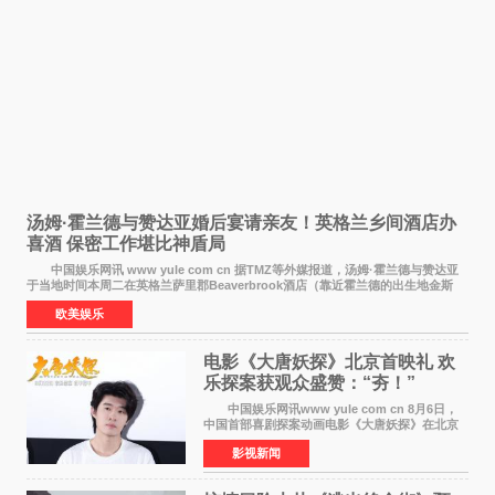
汤姆·霍兰德与赞达亚婚后宴请亲友！英格兰乡间酒店办
喜酒 保密工作堪比神盾局
中国娱乐网讯 www yule com cn 据TMZ等外媒报道，汤姆·霍兰德与赞达亚
于当地时间本周二在英格兰萨里郡Beaverbrook酒店（靠近霍兰德的出生地金斯
顿）举办婚宴，邀请家人与朋友们喝喜酒，庆祝
欧美娱乐
电影《大唐妖探》北京首映礼 欢
乐探案获观众盛赞：“夯！”
中国娱乐网讯www yule com cn 8月6日，
中国首部喜剧探案动画电影《大唐妖探》在北京
举办电影首映礼。导演程腾、联合导演黄珉、总
影视新闻
制片人曹紫建、制片人李莹莹，配音导演张喆，
对白指导程寅，领