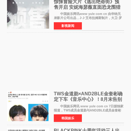
惊悚冒险大片《逃出绝命街》预
售开启 安妮海瑟薇直面恐龙围猎
中国娱乐网讯www yule com cn 由华纳兄
弟影片公司出品，J·J·艾布拉姆斯制片，大卫·罗
伯特·米切尔执导，好莱坞巨星安妮·海瑟薇和伊万
影视新闻
·麦克格雷格领衔主演的2026暑期惊悚冒险大片
《逃出绝
TWS金道勋×AND2BLE金奎彬确
定下车《音乐中心》！8月末告别
MC席位
中国娱乐网讯 www yule com cn 7日据独家
报道，TWS成员金道勋与AND2BLE成员金奎彬
将于8月离开《音乐中心》MC的位置。 金道
韩国娱乐
勋与金奎彬于去年3月与H2H A-NA一起被选为
《音乐中心》MC，约1
BLACKPINK十周年活动三人出