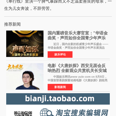
《单行线》里演一个脾气暴躁而又不乏温柔善良的母亲，一
生为儿女奔波，不辞劳苦。
推荐新闻
国内重磅音乐大赛官宣：“华语金
曲奖・声而如你全国青少年声乐
展演” 正式启幕，阿沁出任明星总
近日，国内全新的权威青少年声乐盛会 ——
评审
华语金曲奖・声而如你全国青少年声乐展演品
牌，在湖南长沙隆重举行官宣，国内又一高规格
娱乐评论
青少年声乐赛事全面启航。 本赛事由寰宇声
扬联合华语金曲
电影《大唐妖探》西安见面会反
响热烈 全龄观众共赏机关长安城
中国娱乐网讯www yule com cn 8月8日，
中国首部喜剧探案动画电影《大唐妖探》剧组亮
相西安，举办线下见面会活动。导演程腾、联合
影视新闻
导演黄珉、总制片人曹紫建、制片人李莹莹、领
衔声音出演雷淞然