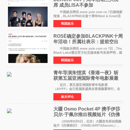
席 成员LISA不参加
中国娱乐网讯 www yule com cn 7日据独家
报道，BLACKPINK出道十周年Meet & Greet活
动将由智秀、ROS&Eacute;、JENNIE出席，
韩国娱乐
LISA将缺席。 此前BLACKPINK所属社YG并
未为组合出道十周年做
ROSÉ确定参加BLACKPINK十周
年活动！所属社表示：提前空出
了时间
中国娱乐网讯 www yule com cn 7日，The
Black Label通过官方社交媒体账号发表声明，就
近期网络上关于ROS&Eacute;个人行程及是否参
韩国娱乐
加BLACKPINK出道纪念活动的种种猜测作出正
式回应。 Th
青年导演朱愷淇《香港一夜》斩
获第五届亚洲国际青年电影展最
佳剧本改编奖
近日，第五届亚洲国际青年电影展
（AIYFF）金兰奖颁奖盛典在香港隆重举行。在
这场汇聚数百位海内外电影人、文化界人士及媒
娱乐评论
体代表的亚洲青年影视盛会上，香港本土电影
《香港一夜》（Dawn in Ho
大疆 Osmo Pocket 4P 携手伊莎
贝尔·于佩尔推出视频短片《仿佛
相识》
（2026年8月6日，北京）大疆发布原创视频
短片《仿佛相识》（FAMILIARIT&Eacute;）。
视频短片由戛纳国际电影节最佳女演员伊莎贝尔·