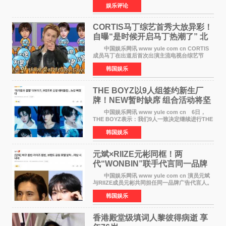
娱乐评论
于佩尔（Isabelle Huppert）主演，全程使用大
疆首款双主摄口
CORTIS马丁综艺首秀大放异彩！
自曝“是时候开启马丁热潮了” 北
美巡演火热进行中
中国娱乐网讯 www yule com cn CORTIS
成员马丁在出道后首次出演主流电视台综艺节
目，展现了多才多艺的魅力。 马丁出演了5日
韩国娱乐
播出的MBC《Radio Star》Fashion与Passion
之间，I&lsquo;m
THE BOYZ以9人组签约新生厂
牌！NEW暂时缺席 组合活动将坚
定不移继续
中国娱乐网讯 www yule com cn 6日，
THE BOYZ表示：我们9人一致决定继续进行THE
BOYZ组合活动，并且已经完成了组合团体活动
韩国娱乐
签约。目前正在新生厂牌下进行活动准备。尚未
离开THE BOYZ原所
元斌×RIIZE元彬同框！两
代“WONBIN”联手代言同一品牌
颜值天花板合体
中国娱乐网讯 www yule com cn 演员元斌
与RIIZE成员元彬共同担任同一品牌广告代言人。
6日据独家报道，继演员元斌之后，RIIZE元彬最
韩国娱乐
近也被选为某在线中介平台A公司的共同广告代言
人，两人将作
香港殿堂级填词人黎彼得病逝 享