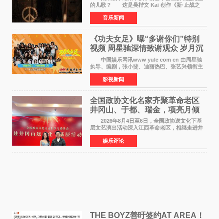
的儿歌？ 这是吴楷文 Kai 创作《新·止战之
殇》时最初的想法。 从伊朗相关冲突引发的
音乐新闻
地区局势，到世界各地仍在发生的动荡与不安，
战争从来不只
《功夫女足》曝“多谢你们”特别
视频 周星驰深情致谢观众 岁月沉
淀不灭初心
中国娱乐网讯www yule com cn 由周星驰
执导、编剧，张小斐、迪丽热巴、张艺兴领衔主
演，刘嘉玲、佐藤健特别出演，艾米、雪野、蔡
影视新闻
思贝、胡予安、倪好特别介绍的喜剧电影《功夫
女足》释出多谢你
全国政协文化名家齐聚革命老区
井冈山、于都、瑞金，项亮月倾
情献唱《桃花谣》致敬红色沃土
2026年8月4日至6日，全国政协送文化下基
层文艺演出活动深入江西革命老区，相继走进井
冈山、于都长征出发地、瑞金三地。由全国政协
娱乐评论
文化文史和学习委员会副主任、甘肃省政协原主
席欧阳坚率团，一
THE BOYZ善旴签约AT AREA！