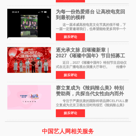
特色社会主义
为每一份热爱搭台 让高校电竞回
到最初的模样
这一届卓威高校电竞文化节真的很不错，下
一届一定要邀请我们，也希望能给更多同学一个
来到现场的机会。 2026卓威高校电竞文化节
娱乐评论
已经落下帷幕，在活动结束后，仍有不少高校电
竞社负责人和现
逐光承文脉 启璀璨新章｜
2027《璀璨中国年》节目招募工
作圆满启动
近日，2027《璀璨中国年》特别节目启动仪
式在北京广播电视台演播大厅举行。 传播中
华优秀传统文化，弘扬纯正国风艺术，打造高规
娱乐评论
格、高质感、正能量的文艺盛典，是璀璨中国年
矢志不渝的初心
赛立复成为《辣妈辣么美》特别
赞助商，共探当代女性由内而外
活力美
专注于严肃抗衰的国际科研品牌CELFULL赛
立复成为北京卫视生活时尚综艺《辣妈辣么美》
的特别赞助商,明星辣妈袁咏仪倾情参与，向广大
娱乐评论
都市女性传递健康生活新主张，寄语当代女性在
家庭与自我之间
中国艺人网相关服务