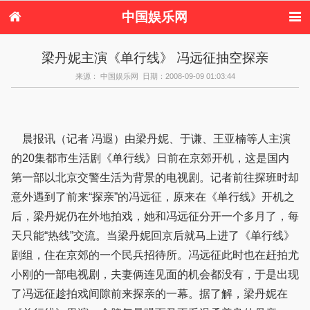
中国娱乐网
首页
新闻
女性
内地娱乐
梁丹妮主演《单行线》 冯远征抽空探亲
港台娱乐
日本娱乐
韩国娱乐
欧美娱乐
来源： 中国娱乐网 日期：2008-09-09 01:03:44
体育花边
音乐新闻
影视新闻
内地明星八卦
港台明星八卦
日本韩国明星
欧美明星八卦
娱乐评论
八卦
晨报讯（记者 冯遐）由梁丹妮、于谦、王亚楠等人主演
的20集都市生活剧《单行线》日前在京郊开机，这是国内
第一部以北京交警生活为背景的电视剧。记者前往探班时却
意外遇到了前来“探亲”的冯远征，原来在《单行线》开机之
后，梁丹妮仍在外地拍戏，她和冯远征分开一个多月了，每
天只能“热线”交流。当梁丹妮回京后就马上进了《单行线》
剧组，住在京郊的一个民兵招待所。冯远征此时也在赶拍尤
小刚的一部电视剧，夫妻俩连见面的机会都没有，于是出现
了冯远征趁拍戏间隙前来探亲的一幕。据了解，梁丹妮在