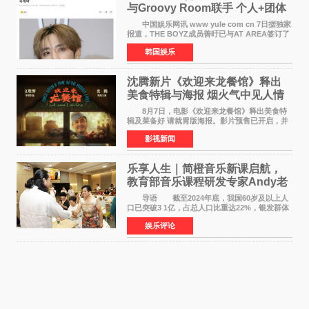
与Groovy Room联手 个人+团体
活动并行
中国娱乐网讯 www yule com cn 7日据独家
报道，THE BOYZ成员善旴已与AT AREA签订了
专属合约。AT AREA是由知名制作人组合
韩国娱乐
Groovy Room创立的hip-hop厂牌，旗下拥有多
位实力派音乐人，在韩
沈腾新片《欢迎来龙餐馆》释出
美食特辑与海报 烟火气中见人情
温暖
8月7日，电影《欢迎来龙餐馆》释出美食特
辑及菜备好 请就胃版海报。影片预售已开启，并
将于8月8日至10日14:00-21:00举行全国超前点
影视新闻
映。电影《欢迎来龙餐馆》作为战争美食喜剧大
片，讲述了中国
乐享人生｜简橙音乐新课启航，
教育部音乐课程研发专家Andy老
师重磅入驻领航银龄琴声
导语 截至2024年底，我国60岁及以上人
口已突破3 1亿，占总人口比重达22%，银发群体
的精神文化需求日益凸显。2024年1月，国务院办
娱乐评论
公厅印发《关于发展银发经济增进老年人福祉的
意见》——这是