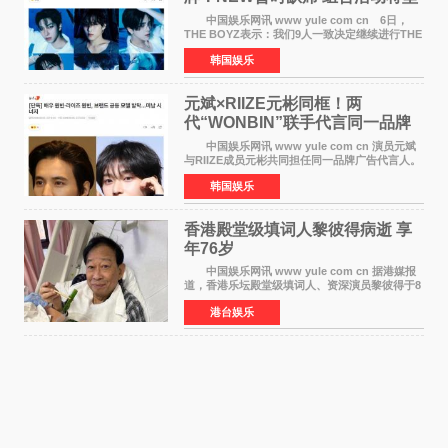
定不移继续
中国娱乐网讯 www yule com cn 6日，
THE BOYZ表示：我们9人一致决定继续进行THE
BOYZ组合活动，并且已经完成了组合团体活动
韩国娱乐
签约。目前正在新生厂牌下进行活动准备。尚未
离开THE BOYZ原所
元斌×RIIZE元彬同框！两
代“WONBIN”联手代言同一品牌
颜值天花板合体
中国娱乐网讯 www yule com cn 演员元斌
与RIIZE成员元彬共同担任同一品牌广告代言人。
6日据独家报道，继演员元斌之后，RIIZE元彬最
韩国娱乐
近也被选为某在线中介平台A公司的共同广告代言
人，两人将作
香港殿堂级填词人黎彼得病逝 享
年76岁​
中国娱乐网讯 www yule com cn 据港媒报
道，香港乐坛殿堂级填词人、资深演员黎彼得于8
月5日上午因病离世，终年76岁。好友钟志光透
港台娱乐
露，黎彼得今年3月中风后便卧床休养，身体机能
持续衰退，最