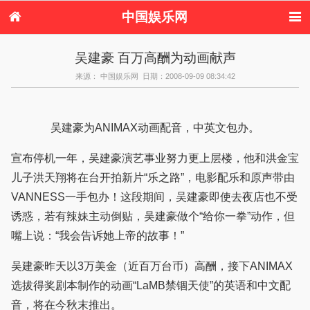
中国娱乐网
首页
新闻
女性
内地娱乐
吴建豪 百万高酬为动画献声
港台娱乐
日本娱乐
韩国娱乐
欧美娱乐
来源： 中国娱乐网 日期：2008-09-09 08:34:42
体育花边
音乐新闻
影视新闻
内地明星八卦
港台明星八卦
日本韩国明星
欧美明星八卦
娱乐评论
八卦
吴建豪为ANIMAX动画配音，中英文包办。
宣布停机一年，吴建豪演艺事业努力更上层楼，他和洪金宝
儿子洪天翔将在台开拍新片“乐之路”，电影配乐和原声带由
VANNESS一手包办！这段期间，吴建豪即使去夜店也不受
诱惑，若有辣妹主动倒贴，吴建豪做个“给你一拳”动作，但
嘴上说：“我会告诉她上帝的故事！”
吴建豪昨天以3万美金（近百万台币）高酬，接下ANIMAX
选拔得奖剧本制作的动画“LaMB禁锢天使”的英语和中文配
音，将在今秋末推出。