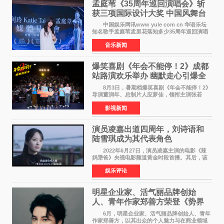
孟庭苇《35周年巡回演唱会》斩
获三项国际设计大奖 中国风舞台
美学获全球认可
中国娱乐网讯www yule com cn 华语乐坛
知名歌手孟庭苇孟里花落知多少35周年巡回演唱
会再传喜讯。该演唱会先后荣获美国MUSE
音乐新闻
Creative Awards白金奖（Platinum Winner）、
英国London Design
爆笑喜剧《年会不能停！2》成都
站路演欢乐举办 幽默走心引爆全
场共鸣
8月3日，暑期档爆笑喜剧《年会不能停！2》
导演董润年、总制片人应萝佳，领衔主演张若
昀、白客，惊喜出演庄达菲，特别主演孙艺洲，
影视新闻
特别出演田雨，友情出演欧阳奋强出席成都路
演，与观众近距离互
演员凌嘉出道四周年，刘诗语和
陆雪琪成为其代表角色
2022年6月27日，演员凌嘉主演的电影《辣
妈犟爸》央视电影频道黄金时段首播。其后，该
电影在央视电影频道多次复播（2022年8月10
娱乐评论
日，2022年9月30日，2023年7月17日，2025年7
月14日）。除了多次复
明星企业家、活气丽品牌创始
人、青年作家郑善方荣登《势界
POWERCIRCLES》6月刊
6月，明星企业家、活气丽品牌创始人、青年
作家郑善方，以其出众的个人魅力与在商业领域