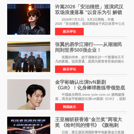
许嵩2026「安泊猜想」巡演武汉
双场浪漫落幕 “以音乐为引 解锁
江城记忆”
2026年7月31日、8月2日两晚，许嵩
2026「安泊猜想」巡回演唱会于武汉体育中心主
体育场盛大开唱。许嵩与数万歌迷在此相聚，从
娱乐评论
浪漫惬意的舞台设计到充满诚意与惊喜的现场互
动，共同开启了一场关于
张翼的易学江湖行——从湖湘民
间到世界500强企业！
张翼的传奇，始于湖南长沙一个普通却又不
凡的家庭。说其普通，是因为那里有世俗的烟火
气；说其不凡，是因为家中有一位洞悉天地玄机
娱乐评论
的长者——他的爷爷。作为当地的风水师，爷爷
是张翼走进易学
金宇彬确认出演tvN新剧
《Gift》！化身棒球教练带领垫底
球队逆袭
中国娱乐网讯 www yule com cn 据韩媒报
道，演员金宇彬确定出演tvN新剧《Gift》，该剧
预计将于下半年播出，引发观众高度期待。
韩国娱乐
本剧改编自同名网络漫画，讲述一位经历意外事
故后获得特殊
王亚楠斩获香港“金兰奖”两项大
奖 《给时间的情书》《旗袍刺
客》双双获肯定
日前，第五届亚洲国际青年电影展金兰奖颁