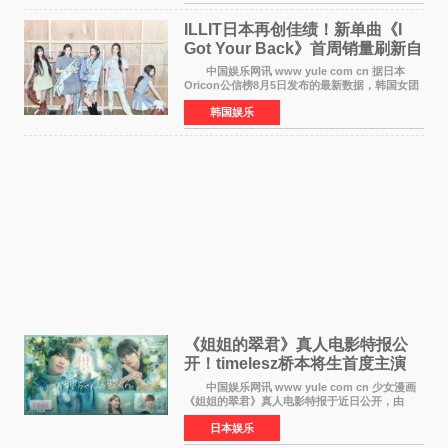
工智能+&rsquo
ILLIT日本再创佳绩！新单曲《I
Got Your Back》首周销量刷新自
身纪录
中国娱乐网讯 www yule com cn 据日本
Oricon公信榜8月5日发布的最新数据，韩国女团
ILLIT在日本发行的第二张单曲《I Got Your
韩国娱乐
Back》首周销量达到71,009张，成功跻身最新一
期周单曲排行
《姐姐的翠君》真人电影特报公
开！timelesz桥本将生首度主演
12月4日上映
中国娱乐网讯 www yule com cn 少女漫画
《姐姐的翠君》真人电影特报于近日公开，由
timelesz成员桥本将生担任主演，这也是他首次
日本娱乐
担任电影主演，引发高度关注。 女高中生咲
苗翠（中岛瑠菜