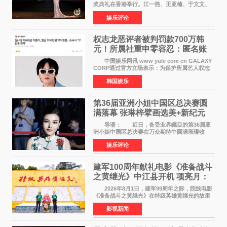
奖典礼在香港举行。江一燕、王亚楠、于文文、
李东学等知名演员出席活动。著名演员、导演王
娱乐评论
亚楠凭借音乐故事片《给时间的情书》和院线电
影《旗袍刺客》
权志龙恶评者被判罚款700万韩
元！所属社重申零容忍：匿名账
号也难逃刑责
中国娱乐网讯 www yule com cn GALAXY
CORP通过官方立场表示：为保护所属艺人权志
龙的名誉和权益，将持续对网络上发生的名誉损
韩国娱乐
害、散布虚假事实、侮辱、恶意诽谤等行为采取
法律应对措施。
第36届亚洲小姐中国区总决赛圆
满落幕 张琳梓擘画选美+新纪元
导语： 近日，备受业界瞩目的第36届亚
洲小姐中国区总决赛在万众期待中圆满璀璨收
官。整场盛典汇聚万千芳华，不仅完成了新一届
娱乐评论
美丽代言人的加冕选拔，更在行业发展层面带来
颠覆性突破。活动
建军100周年献礼电影《准备战斗
之黄继光》中江县开机 项亮月：
以光影为笔，书写英雄赞歌
2026年8月1日，建军99周年之际，院线电影
《准备战斗之黄继光》在特级英雄黄继光的故里
——四川省德阳市中江县黄继光出生地正式开
影视新闻
机。本片出品人、总制片人项亮月主持开机仪
式，&zwnj;特级英雄