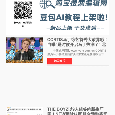
CORTIS马丁综艺首秀大放异彩！
自曝“是时候开启马丁热潮了” 北
美巡演火热进行中
中国娱乐网讯 www yule com cn CORTIS
成员马丁在出道后首次出演主流电视台综艺节
目，展现了多才多艺的魅力。 马丁出演了5日
韩国娱乐
播出的MBC《Radio Star》Fashion与Passion
之间，I&lsquo;m
THE BOYZ以9人组签约新生厂
牌！NEW暂时缺席 组合活动将坚