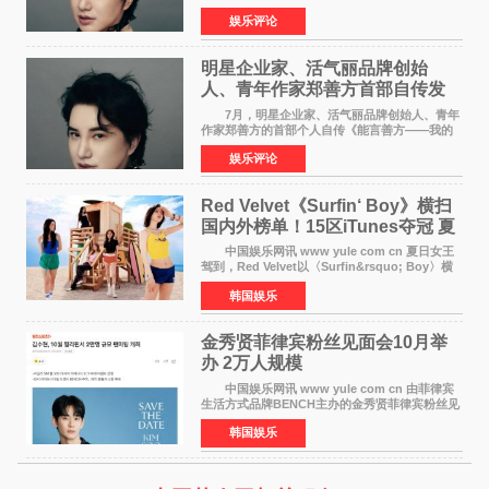
的卓越建树，成功登上《势界
娱乐评论
POWERCIRCLES》，展现了他在时尚与商业领
域的双重影响力。 明星企业家、青
明星企业家、活气丽品牌创始
人、青年作家郑善方首部自传发
布， 书写跨界创业者的成长答卷
7月，明星企业家、活气丽品牌创始人、青年
作家郑善方的首部个人自传《能言善方——我的
跨界人生》正式发行。这本书以他的人生轨迹为
娱乐评论
脉络，首次完整公开了从逐梦少年到横跨美业、
公益等多领域的
Red Velvet《Surfin‘ Boy》横扫
国内外榜单！15区iTunes夺冠 夏
日女王强势回归
中国娱乐网讯 www yule com cn 夏日女王
驾到，Red Velvet以〈Surfin&rsquo; Boy〉横
扫国内外榜单，获得音乐粉丝的热烈反响。
韩国娱乐
Red Velvet于3日发行了夏日迷你专辑《Velvet
Summer》，
金秀贤菲律宾粉丝见面会10月举
办 2万人规模
中国娱乐网讯 www yule com cn 由菲律宾
生活方式品牌BENCH主办的金秀贤菲律宾粉丝见
面会，将于10月2日在马尼拉SM Mall of
韩国娱乐
Asia（MOA）竞技场举行，预计规模达2万人。
这也是金秀贤自去年陷