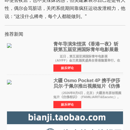
即使去夜店，也不受辣妹诱惑，但吴建豪表示自己还是有人
性，偶尔会骂脏话，关闭系统期间靠疯狂运动发泄精力，他
说：“这没什么稀奇，每个人都能做到。”
推荐新闻
青年导演朱愷淇《香港一夜》斩
获第五届亚洲国际青年电影展最
佳剧本改编奖
近日，第五届亚洲国际青年电影展
（AIYFF）金兰奖颁奖盛典在香港隆重举行。在
这场汇聚数百位海内外电影人、文化界人士及媒
娱乐评论
体代表的亚洲青年影视盛会上，香港本土电影
《香港一夜》（Dawn in Ho
大疆 Osmo Pocket 4P 携手伊莎
贝尔·于佩尔推出视频短片《仿佛
相识》
（2026年8月6日，北京）大疆发布原创视频
短片《仿佛相识》（FAMILIARIT&Eacute;）。
视频短片由戛纳国际电影节最佳女演员伊莎贝尔·
娱乐评论
于佩尔（Isabelle Huppert）主演，全程使用大
疆首款双主摄口