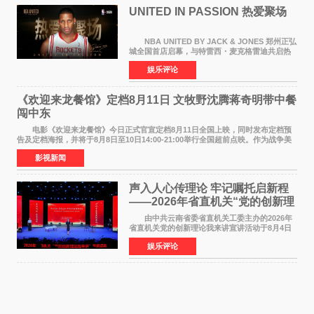
UNITED IN PASSION 热爱聚场
NBA UNITED BY JACK & JONES 郑州正弘
城全国首店启幕，与特雷西・麦克格雷迪共启热
爱 2026 年7 月21 日，
娱乐评论
NBAUNITEDBYJACK&JONES 全国首店，于郑
州正弘城正式启幕。NBA 传奇球星
《欢迎来龙餐馆》定档8月11日 文牧野沈腾蒋奇明带中餐
闯中东
电影《欢迎来龙餐馆》今日正式官宣定档8月11日全国上映，同时发布定档预
告及定档海报，并将于8月8日至10日14:00-21:00举行全国超前点映。作为战争美
食大片，影片讲述的是中国厨师徐福（沈腾
影视新闻
声入人心传理论 牢记嘱托启新程
——2026年省直机关“党的创新理
论我来讲”宣讲活动圆满落幕
由中共云南省委省直机关工委主办的2026年
省直机关党的创新理论我来讲宣讲活动于8月4日
至5日在昆明举办。活动以 "牢记嘱托 感恩奋进
娱乐评论
开创云南发展新局面 "为主题，坚持以新时代中国
特色社会主义