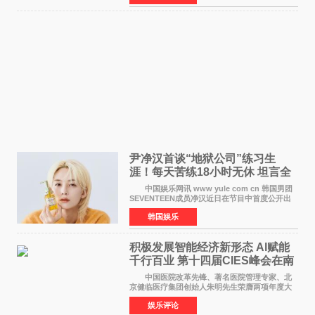
家庭与自我之间
尹净汉首谈“地狱公司”练习生
涯！每天苦练18小时无休 坦言全
靠成员撑过来
中国娱乐网讯 www yule com cn 韩国男团
SEVENTEEN成员净汉近日在节目中首度公开出
道前的残酷练习生经历，并提及经纪公司Pledis
韩国娱乐
娱乐，引发广泛关注。 在8月2日播出的日本
TBS综艺节目《周
积极发展智能经济新形态 Al赋能
千行百业 第十四届CIES峰会在南
京盛大召开
中国医院改革先锋、著名医院管理专家、北
京健临医疗集团创始人朱明先生荣膺两项年度大
奖 2026年7月31日，盛夏金陵，长江之畔，
娱乐评论
以重落地·真务实·强链接为主题的2026&lsquo;人