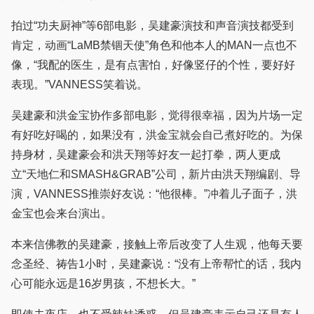
拍过“功夫厨神”等6部电影，吴建豪演技和声音演技都受到
肯定，动画“LaMB禁锢天使”角色和他本人的MAN一点也不
像，“我配的医生，是有点害怕，好像竖仔的个性，要好好
表现。”VANNESS笑着说。
吴建豪和洪金宝协作多部电影，觉得很幸福，因为片场一定
有好吃好喝的，如果没有，洪金宝就会自己煮好吃的。为保
持身材，吴建豪会和洪天翔等好友一起打拳，两人更成
立“天地仁和SMASH&GRAB”公司，新片由洪天翔编剧、导
演，VANNESS推崇好友说：“他很棒。”冲着儿子面子，洪
金宝也会来台演出。
本来信佛教的吴建豪，接触上帝后改变了人生观，他每天要
念圣经、祷告1小时，吴建豪说：“没有上帝帮忙的话，我内
心可能永远是16岁男孩，不想长大。”