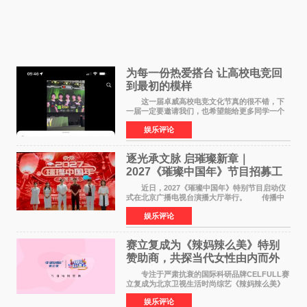
为每一份热爱搭台 让高校电竞回
到最初的模样
这一届卓威高校电竞文化节真的很不错，下
一届一定要邀请我们，也希望能给更多同学一个
来到现场的机会。 2026卓威高校电竞文化节
娱乐评论
已经落下帷幕，在活动结束后，仍有不少高校电
竞社负责人和现
逐光承文脉 启璀璨新章｜
2027《璀璨中国年》节目招募工
作圆满启动
近日，2027《璀璨中国年》特别节目启动仪
式在北京广播电视台演播大厅举行。 传播中
华优秀传统文化，弘扬纯正国风艺术，打造高规
娱乐评论
格、高质感、正能量的文艺盛典，是璀璨中国年
矢志不渝的初心
赛立复成为《辣妈辣么美》特别
赞助商，共探当代女性由内而外
活力美
专注于严肃抗衰的国际科研品牌CELFULL赛
立复成为北京卫视生活时尚综艺《辣妈辣么美》
的特别赞助商,明星辣妈袁咏仪倾情参与，向广大
娱乐评论
都市女性传递健康生活新主张，寄语当代女性在