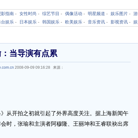
观影指南
-
女性时尚
-
综艺节目
-
偶像活动
-
明星频道
-
娱乐图片
-
游
港台娱乐
-
日本娱乐
-
韩国娱乐
-
欧美娱乐
-
音乐资讯
-
影视资讯
-
娱
瑜：当导演有点累
e.com.cn
2008-09-09 09:16:28 来源：
格》从开拍之初就引起了外界高度关注。据上海新闻午
布会时，张瑜和主演者阿穆隆、王丽坤和王睿联袂出席