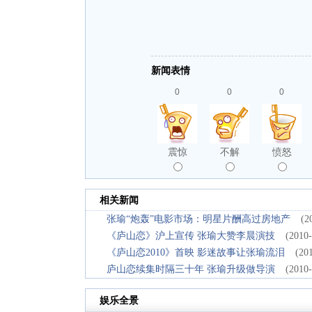
新闻表情
0
0
0
震惊
不解
愤怒
相关新闻
张瑜“炮轰”电影市场：明星片酬高过房地产
(2
《庐山恋》沪上宣传 张瑜大赞李晨演技
(2010-
《庐山恋2010》首映 影迷故事让张瑜流泪
(20
庐山恋续集时隔三十年 张瑜升级做导演
(2010-