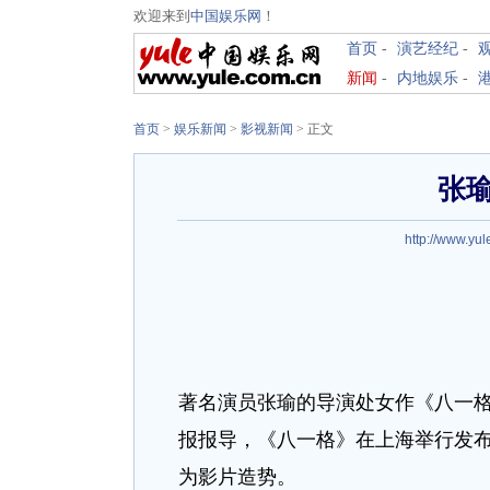
欢迎来到
中国娱乐网
！
首页
-
演艺经纪
-
新闻
-
内地娱乐
-
首页
>
娱乐新闻
>
影视新闻
> 正文
张
http://www.yul
著名演员张瑜的导演处女作《八一
报报导，《八一格》在上海举行发
为影片造势。