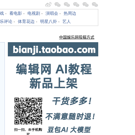
戏
-
看电影
-
电视剧
-
演唱会
-
热周边
乐评论
-
体育花边
-
明星八卦
-
艺人