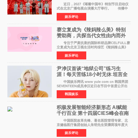
作圆满启动
近日，2027《璀璨中国年》特别节目启动仪
式在北京广播电视台演播大厅举行。 传播中
华优秀传统文化，弘扬纯正国风艺术，打造高规
娱乐评论
格、高质感、正能量的文艺盛典，是璀璨中国年
矢志不渝的初心
赛立复成为《辣妈辣么美》特别
赞助商，共探当代女性由内而外
活力美
专注于严肃抗衰的国际科研品牌CELFULL赛
立复成为北京卫视生活时尚综艺《辣妈辣么美》
的特别赞助商,明星辣妈袁咏仪倾情参与，向广大
娱乐评论
都市女性传递健康生活新主张，寄语当代女性在
家庭与自我之间
尹净汉首谈“地狱公司”练习生
涯！每天苦练18小时无休 坦言全
靠成员撑过来
中国娱乐网讯 www yule com cn 韩国男团
SEVENTEEN成员净汉近日在节目中首度公开出
道前的残酷练习生经历，并提及经纪公司Pledis
韩国娱乐
娱乐，引发广泛关注。 在8月2日播出的日本
TBS综艺节目《周
积极发展智能经济新形态 Al赋能
千行百业 第十四届CIES峰会在南
京盛大召开
中国医院改革先锋、著名医院管理专家、北
京健临医疗集团创始人朱明先生荣膺两项年度大
奖 2026年7月31日，盛夏金陵，长江之畔，
娱乐评论
以重落地·真务实·强链接为主题的2026&lsquo;人
工智能+&rsquo