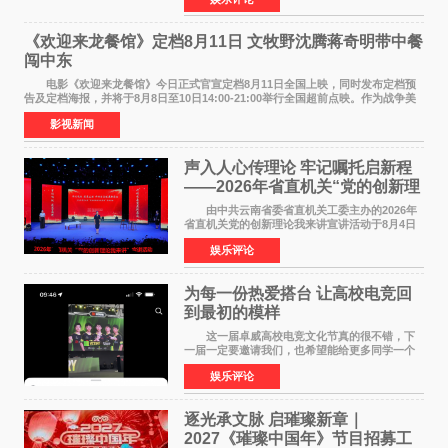
NBAUNITEDBYJACK&JONES 全国首店，于郑
州正弘城正式启幕。NBA 传奇球星
《欢迎来龙餐馆》定档8月11日 文牧野沈腾蒋奇明带中餐
闯中东
电影《欢迎来龙餐馆》今日正式官宣定档8月11日全国上映，同时发布定档预
告及定档海报，并将于8月8日至10日14:00-21:00举行全国超前点映。作为战争美
食大片，影片讲述的是中国厨师徐福（沈腾
影视新闻
声入人心传理论 牢记嘱托启新程
——2026年省直机关“党的创新理
论我来讲”宣讲活动圆满落幕
由中共云南省委省直机关工委主办的2026年
省直机关党的创新理论我来讲宣讲活动于8月4日
至5日在昆明举办。活动以 "牢记嘱托 感恩奋进
娱乐评论
开创云南发展新局面 "为主题，坚持以新时代中国
特色社会主义
为每一份热爱搭台 让高校电竞回
到最初的模样
这一届卓威高校电竞文化节真的很不错，下
一届一定要邀请我们，也希望能给更多同学一个
来到现场的机会。 2026卓威高校电竞文化节
娱乐评论
已经落下帷幕，在活动结束后，仍有不少高校电
竞社负责人和现
逐光承文脉 启璀璨新章｜
2027《璀璨中国年》节目招募工