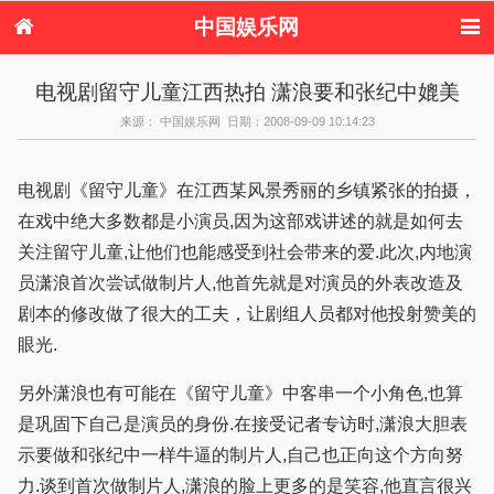
中国娱乐网
首页
新闻
女性
内地娱乐
电视剧留守儿童江西热拍 潇浪要和张纪中媲美
港台娱乐
日本娱乐
韩国娱乐
欧美娱乐
来源： 中国娱乐网 日期：2008-09-09 10:14:23
体育花边
音乐新闻
影视新闻
内地明星八卦
港台明星八卦
日本韩国明星
欧美明星八卦
娱乐评论
八卦
电视剧《留守儿童》在江西某风景秀丽的乡镇紧张的拍摄，
在戏中绝大多数都是小演员,因为这部戏讲述的就是如何去
关注留守儿童,让他们也能感受到社会带来的爱.此次,内地演
员潇浪首次尝试做制片人,他首先就是对演员的外表改造及
剧本的修改做了很大的工夫，让剧组人员都对他投射赞美的
眼光.
另外潇浪也有可能在《留守儿童》中客串一个小角色,也算
是巩固下自己是演员的身份.在接受记者专访时,潇浪大胆表
示要做和张纪中一样牛逼的制片人,自己也正向这个方向努
力.谈到首次做制片人,潇浪的脸上更多的是笑容,他直言很兴