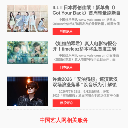
ILLIT日本再创佳绩！新单曲《I
Got Your Back》首周销量刷新自
身纪录
中国娱乐网讯 www yule com cn 据日本
Oricon公信榜8月5日发布的最新数据，韩国女团
ILLIT在日本发行的第二张单曲《I Got Your
韩国娱乐
Back》首周销量达到71,009张，成功跻身最新一
期周单曲排行
《姐姐的翠君》真人电影特报公
开！timelesz桥本将生首度主演
12月4日上映
中国娱乐网讯 www yule com cn 少女漫画
《姐姐的翠君》真人电影特报于近日公开，由
timelesz成员桥本将生担任主演，这也是他首次
日本娱乐
担任电影主演，引发高度关注。 女高中生咲
苗翠（中岛瑠菜
许嵩2026「安泊猜想」巡演武汉
双场浪漫落幕 “以音乐为引 解锁
江城记忆”
2026年7月31日、8月2日两晚，许嵩
2026「安泊猜想」巡回演唱会于武汉体育中心主
体育场盛大开唱。许嵩与数万歌迷在此相聚，从
娱乐评论
浪漫惬意的舞台设计到充满诚意与惊喜的现场互
动，共同开启了一场关于
中国艺人网相关服务