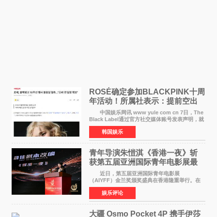
ROSÉ确定参加BLACKPINK十周
年活动！所属社表示：提前空出
了时间
中国娱乐网讯 www yule com cn 7日，The
Black Label通过官方社交媒体账号发表声明，就
近期网络上关于ROS&Eacute;个人行程及是否参
韩国娱乐
加BLACKPINK出道纪念活动的种种猜测作出正
式回应。 Th
青年导演朱愷淇《香港一夜》斩
获第五届亚洲国际青年电影展最
佳剧本改编奖
近日，第五届亚洲国际青年电影展
（AIYFF）金兰奖颁奖盛典在香港隆重举行。在
这场汇聚数百位海内外电影人、文化界人士及媒
娱乐评论
体代表的亚洲青年影视盛会上，香港本土电影
《香港一夜》（Dawn in Ho
大疆 Osmo Pocket 4P 携手伊莎