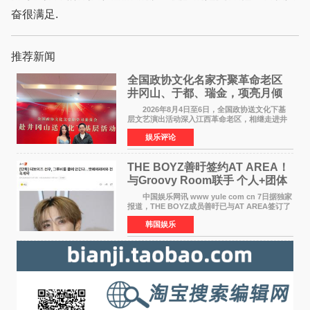
奋很满足.
推荐新闻
全国政协文化名家齐聚革命老区
井冈山、于都、瑞金，项亮月倾
情献唱《桃花谣》致敬红色沃土
2026年8月4日至6日，全国政协送文化下基
层文艺演出活动深入江西革命老区，相继走进井
冈山、于都长征出发地、瑞金三地。由全国政协
娱乐评论
文化文史和学习委员会副主任、甘肃省政协原主
席欧阳坚率团，一
THE BOYZ善旴签约AT AREA！
与Groovy Room联手 个人+团体
活动并行
中国娱乐网讯 www yule com cn 7日据独家
报道，THE BOYZ成员善旴已与AT AREA签订了
专属合约。AT AREA是由知名制作人组合
韩国娱乐
Groovy Room创立的hip-hop厂牌，旗下拥有多
位实力派音乐人，在韩