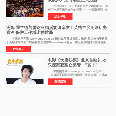
2026年8月5日，上海百年文化地标百乐门迎
来了一场音乐与文化的盛事——《超级靓声》全
国励志音乐公益节目上海唱区新闻发布会暨启动
娱乐评论
仪式在此隆重举行。各界领导、嘉宾与媒体朋友
齐聚一堂，共同
汤姆·霍兰德与赞达亚婚后宴请亲友！英格兰乡间酒店办
喜酒 保密工作堪比神盾局
中国娱乐网讯 www yule com cn 据TMZ等外媒报道，汤姆·霍兰德与赞达亚
于当地时间本周二在英格兰萨里郡Beaverbrook酒店（靠近霍兰德的出生地金斯
顿）举办婚宴，邀请家人与朋友们喝喜酒，庆祝
欧美娱乐
电影《大唐妖探》北京首映礼 欢
乐探案获观众盛赞：“夯！”
中国娱乐网讯www yule com cn 8月6日，
中国首部喜剧探案动画电影《大唐妖探》在北京
举办电影首映礼。导演程腾、联合导演黄珉、总
影视新闻
制片人曹紫建、制片人李莹莹，配音导演张喆，
对白指导程寅，领