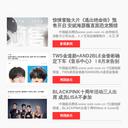
惊悚冒险大片《逃出绝命街》预
售开启 安妮海瑟薇直面恐龙围猎
中国娱乐网讯www yule com cn 由华纳兄
弟影片公司出品，J·J·艾布拉姆斯制片，大卫·罗
伯特·米切尔执导，好莱坞巨星安妮·海瑟薇和伊万
影视新闻
·麦克格雷格领衔主演的2026暑期惊悚冒险大片
《逃出绝
TWS金道勋×AND2BLE金奎彬确
定下车《音乐中心》！8月末告别
MC席位
中国娱乐网讯 www yule com cn 7日据独家
报道，TWS成员金道勋与AND2BLE成员金奎彬
将于8月离开《音乐中心》MC的位置。 金道
韩国娱乐
勋与金奎彬于去年3月与H2H A-NA一起被选为
《音乐中心》MC，约1
BLACKPINK十周年活动三人出
席 成员LISA不参加
中国娱乐网讯 www yule com cn 7日据独家
报道，BLACKPINK出道十周年Meet & Greet活
动将由智秀、ROS&Eacute;、JENNIE出席，
韩国娱乐
LISA将缺席。 此前BLACKPINK所属社YG并
未为组合出道十周年做