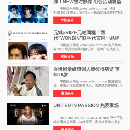
牌！NEW暂时缺席 组合活动将坚
定不移继续
中国娱乐网讯 www yule com cn 6日，
THE BOYZ表示：我们9人一致决定继续进行THE
BOYZ组合活动，并且已经完成了组合团体活动
韩国娱乐
签约。目前正在新生厂牌下进行活动准备。尚未
离开THE BOYZ原所
元斌×RIIZE元彬同框！两
代“WONBIN”联手代言同一品牌
颜值天花板合体
中国娱乐网讯 www yule com cn 演员元斌
与RIIZE成员元彬共同担任同一品牌广告代言人。
6日据独家报道，继演员元斌之后，RIIZE元彬最
韩国娱乐
近也被选为某在线中介平台A公司的共同广告代言
人，两人将作
香港殿堂级填词人黎彼得病逝 享
年76岁​
中国娱乐网讯 www yule com cn 据港媒报
道，香港乐坛殿堂级填词人、资深演员黎彼得于8
月5日上午因病离世，终年76岁。好友钟志光透
港台娱乐
露，黎彼得今年3月中风后便卧床休养，身体机能
持续衰退，最
UNITED IN PASSION 热爱聚场
NBA UNITED BY JACK & JONES 郑州正弘
城全国首店启幕，与特雷西・麦克格雷迪共启热
爱 2026 年7 月21 日，
娱乐评论