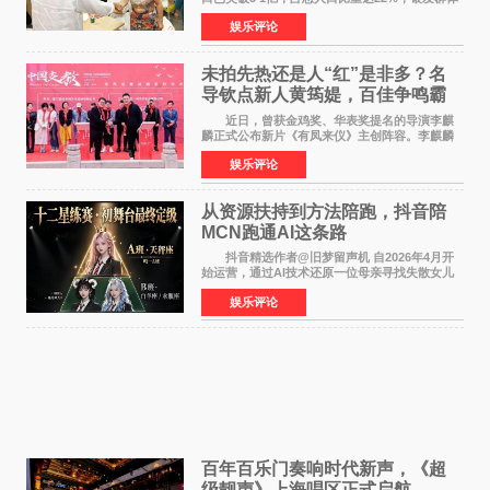
的精神文化需求日益凸显。2024年1月，国务院办
娱乐评论
公厅印发《关于发展银发经济增进老年人福祉的
意见》——这是
未拍先热还是人“红”是非多？名
导钦点新人黄筠媞，百佳争鸣霸
气回应
近日，曾获金鸡奖、华表奖提名的导演李麒
麟正式公布新片《有凤来仪》主创阵容。李麒麟
早年凭电影《华容道》获得金鸡奖、华表奖提
娱乐评论
名，此后长期参与国内外电影制作，其担任制片
人参与的作品亦曾
从资源扶持到方法陪跑，抖音陪
MCN跑通AI这条路
抖音精选作者@旧梦留声机 自2026年4月开
始运营，通过AI技术还原一位母亲寻找失散女儿
的故事，凭借强情感表达获得大量用户关注，发
娱乐评论
布仅21小时便获得超1亿曝光、超1000万互动。
此后，账号持续沿
百年百乐门奏响时代新声，《超
级靓声》上海唱区正式启航