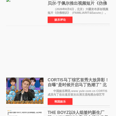
贝尔·于佩尔推出视频短片《仿佛
相识》
（2026年8月6日，北京）大疆发布原创视频
短片《仿佛相识》（FAMILIARIT&Eacute;）。
视频短片由戛纳国际电影节最佳女演员伊莎贝尔·
娱乐评论
于佩尔（Isabelle Huppert）主演，全程使用大
疆首款双主摄口
CORTIS马丁综艺首秀大放异彩！
自曝“是时候开启马丁热潮了” 北
美巡演火热进行中
中国娱乐网讯 www yule com cn CORTIS
成员马丁在出道后首次出演主流电视台综艺节
目，展现了多才多艺的魅力。 马丁出演了5日
韩国娱乐
播出的MBC《Radio Star》Fashion与Passion
之间，I&lsquo;m
THE BOYZ以9人组签约新生厂