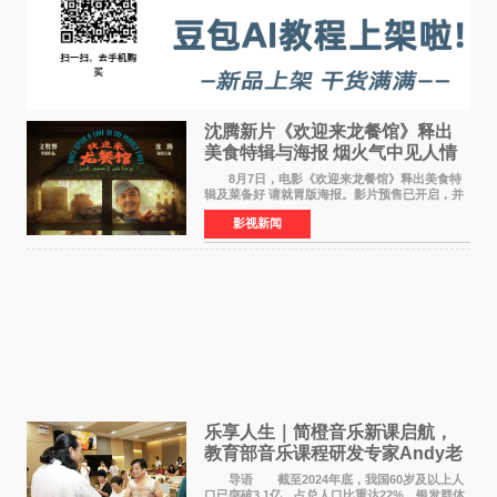
沈腾新片《欢迎来龙餐馆》释出
美食特辑与海报 烟火气中见人情
温暖
8月7日，电影《欢迎来龙餐馆》释出美食特
辑及菜备好 请就胃版海报。影片预售已开启，并
将于8月8日至10日14:00-21:00举行全国超前点
影视新闻
映。电影《欢迎来龙餐馆》作为战争美食喜剧大
片，讲述了中国
乐享人生｜简橙音乐新课启航，
教育部音乐课程研发专家Andy老
师重磅入驻领航银龄琴声
导语 截至2024年底，我国60岁及以上人
口已突破3 1亿，占总人口比重达22%，银发群体