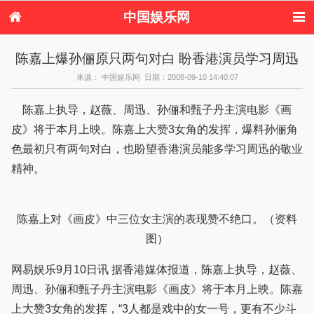
中国娱乐网
首页
新闻
女性
内地娱乐
陈嘉上爆孙俪原只两句对白 盼香港演员学习周迅
港台娱乐
日本娱乐
韩国娱乐
欧美娱乐
来源： 中国娱乐网 日期：2008-09-10 14:40:07
体育花边
音乐新闻
影视新闻
内地明星八卦
港台明星八卦
日本韩国明星
欧美明星八卦
娱乐评论
陈嘉上执导，赵薇、周迅、孙俪和甄子丹主演电影《画
八卦
皮》将于本月上映。陈嘉上大赞3女角的发挥，爆料孙俪角
色最初只有两句对白，也盼望香港演员能多学习周迅的敬业
精神。
陈嘉上对《画皮》中三位女主演的表现赞不绝口。（资料
图）
网易娱乐9月10日讯 据香港媒体报道，陈嘉上执导，赵薇、
周迅、孙俪和甄子丹主演电影《画皮》将于本月上映。陈嘉
上大赞3女角的发挥，“3人都是戏中的女一号，更有不少斗