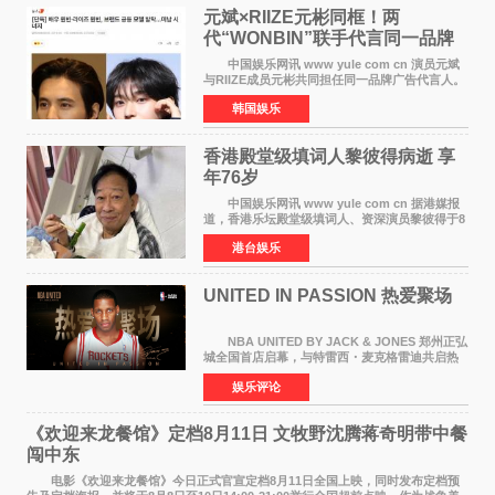
元斌×RIIZE元彬同框！两
代“WONBIN”联手代言同一品牌
颜值天花板合体
中国娱乐网讯 www yule com cn 演员元斌
与RIIZE成员元彬共同担任同一品牌广告代言人。
6日据独家报道，继演员元斌之后，RIIZE元彬最
韩国娱乐
近也被选为某在线中介平台A公司的共同广告代言
人，两人将作
香港殿堂级填词人黎彼得病逝 享
年76岁​
中国娱乐网讯 www yule com cn 据港媒报
道，香港乐坛殿堂级填词人、资深演员黎彼得于8
月5日上午因病离世，终年76岁。好友钟志光透
港台娱乐
露，黎彼得今年3月中风后便卧床休养，身体机能
持续衰退，最
UNITED IN PASSION 热爱聚场
NBA UNITED BY JACK & JONES 郑州正弘
城全国首店启幕，与特雷西・麦克格雷迪共启热
爱 2026 年7 月21 日，
娱乐评论
NBAUNITEDBYJACK&JONES 全国首店，于郑
州正弘城正式启幕。NBA 传奇球星
《欢迎来龙餐馆》定档8月11日 文牧野沈腾蒋奇明带中餐
闯中东
电影《欢迎来龙餐馆》今日正式官宣定档8月11日全国上映，同时发布定档预