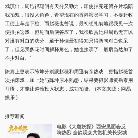
戏演出，周迅很聪明有天分又勤力，即使拍完还留在片场陪
我拍戏，很投入角色，希望现在的香港演员学习，不要赶收
工便上车走下档。而赵薇也曾说，最初想礼貌地跟我见一次
便推拍这戏，但见面后便答应了，我很欣赏她跟周迅无言以
对没有对白的戏分。至于孙俪最初得知只得两句对白也呆
了，但见我多花时间解释角色，她也接演了，最后当然加了
不少对白。”
陈嘉上更表示陈坤分别跟赵薇和周迅有亲热戏，更指赵薇首
次拍床戏，加上她与陈坤原本熟悉，结果要摄影师黄岳泰用
耳语，才能让赵薇投入状态，成功拍摄。 (本文来源：网易
娱乐 )
推荐新闻
电影《大唐妖探》西安见面会反
响热烈 全龄观众共赏机关长安城