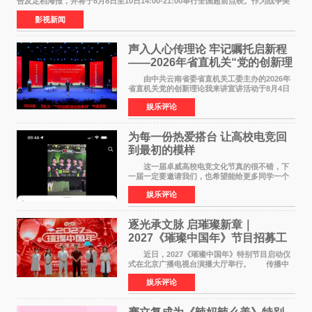
告及定档海报，并将于8月8日至10日14:00-21:00举行全国超前点映。作为战争美
食大片，影片讲述的是中国厨师徐福（沈腾
影视新闻
声入人心传理论 牢记嘱托启新程
——2026年省直机关“党的创新理
论我来讲”宣讲活动圆满落幕
由中共云南省委省直机关工委主办的2026年
省直机关党的创新理论我来讲宣讲活动于8月4日
至5日在昆明举办。活动以 "牢记嘱托 感恩奋进
娱乐评论
开创云南发展新局面 "为主题，坚持以新时代中国
特色社会主义
为每一份热爱搭台 让高校电竞回
到最初的模样
这一届卓威高校电竞文化节真的很不错，下
一届一定要邀请我们，也希望能给更多同学一个
来到现场的机会。 2026卓威高校电竞文化节
娱乐评论
已经落下帷幕，在活动结束后，仍有不少高校电
竞社负责人和现
逐光承文脉 启璀璨新章｜
2027《璀璨中国年》节目招募工
作圆满启动
近日，2027《璀璨中国年》特别节目启动仪
式在北京广播电视台演播大厅举行。 传播中
华优秀传统文化，弘扬纯正国风艺术，打造高规
娱乐评论
格、高质感、正能量的文艺盛典，是璀璨中国年
矢志不渝的初心