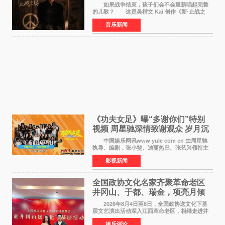
如果战争结束，孩子们会不会重新唱起完整
的儿歌？ 这是吴楷文 Kai 创作《新·止战之
殇》时最初的想法。 从伊朗相关冲突引发的
音乐新闻
地区局势，到世界各地仍在发生的动荡与不安，
战争从来不只
《功夫女足》曝“多谢你们”特别
视频 周星驰深情致谢观众 岁月沉
淀不灭初心
中国娱乐网讯www yule com cn 由周星驰
执导、编剧，张小斐、迪丽热巴、张艺兴领衔主
演，刘嘉玲、佐藤健特别出演，艾米、雪野、蔡
影视新闻
思贝、胡予安、倪好特别介绍的喜剧电影《功夫
女足》释出多谢你
全国政协文化名家齐聚革命老区
井冈山、于都、瑞金，项亮月倾
情献唱《桃花谣》致敬红色沃土
2026年8月4日至6日，全国政协送文化下基
层文艺演出活动深入江西革命老区，相继走进井
冈山、于都长征出发地、瑞金三地。由全国政协
娱乐评论
文化文史和学习委员会副主任、甘肃省政协原主