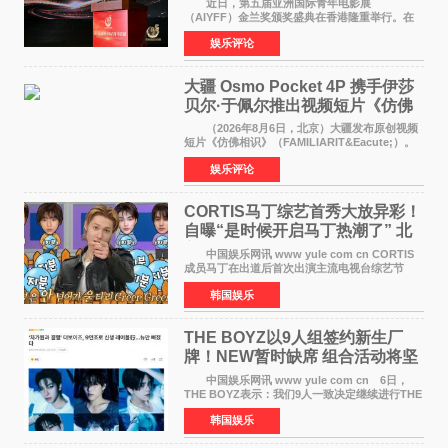
近日，第五届亚洲国际青年电影展
（AIYFF）金兰奖颁奖盛典在香港隆重举行。在
这场汇聚数百位海内外电影人、文化界人士及媒
娱乐评论
体代表的亚洲青年影视盛会上，香港本土电影
《香港一夜》（Dawn in Ho
大疆 Osmo Pocket 4P 携手伊莎
贝尔·于佩尔推出视频短片《仿佛
相识》
（2026年8月6日，北京）大疆发布原创视频
短片《仿佛相识》（FAMILIARIT&Eacute;）。
视频短片由戛纳国际电影节最佳女演员伊莎贝尔·
娱乐评论
于佩尔（Isabelle Huppert）主演，全程使用大
疆首款双主摄口
CORTIS马丁综艺首秀大放异彩！
自曝“是时候开启马丁热潮了” 北
美巡演火热进行中
中国娱乐网讯 www yule com cn CORTIS
成员马丁在出道后首次出演主流电视台综艺节
目，展现了多才多艺的魅力。 马丁出演了5日
韩国娱乐
播出的MBC《Radio Star》Fashion与Passion
之间，I&lsquo;m
THE BOYZ以9人组签约新生厂
牌！NEW暂时缺席 组合活动将坚
定不移继续
中国娱乐网讯 www yule com cn 6日，
THE BOYZ表示：我们9人一致决定继续进行THE
BOYZ组合活动，并且已经完成了组合团体活动
韩国娱乐
签约。目前正在新生厂牌下进行活动准备。尚未
离开THE BOYZ原所