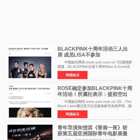
BLACKPINK十周年活动三人出
席 成员LISA不参加
中国娱乐网讯 www yule com cn 7日据独家
报道，BLACKPINK出道十周年Meet & Greet活
动将由智秀、ROS&Eacute;、JENNIE出席，
韩国娱乐
LISA将缺席。 此前BLACKPINK所属社YG并
未为组合出道十周年做
ROSÉ确定参加BLACKPINK十周
年活动！所属社表示：提前空出
了时间
中国娱乐网讯 www yule com cn 7日，The
Black Label通过官方社交媒体账号发表声明，就
近期网络上关于ROS&Eacute;个人行程及是否参
韩国娱乐
加BLACKPINK出道纪念活动的种种猜测作出正
式回应。 Th
青年导演朱愷淇《香港一夜》斩
获第五届亚洲国际青年电影展最
佳剧本改编奖