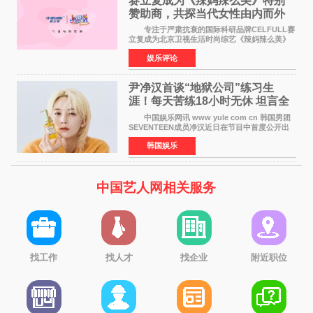
赛立复成为《辣妈辣么美》特别
赞助商，共探当代女性由内而外
活力美
专注于严肃抗衰的国际科研品牌CELFULL赛
立复成为北京卫视生活时尚综艺《辣妈辣么美》
的特别赞助商,明星辣妈袁咏仪倾情参与，向广大
娱乐评论
都市女性传递健康生活新主张，寄语当代女性在
家庭与自我之间
尹净汉首谈“地狱公司”练习生
涯！每天苦练18小时无休 坦言全
靠成员撑过来
中国娱乐网讯 www yule com cn 韩国男团
SEVENTEEN成员净汉近日在节目中首度公开出
道前的残酷练习生经历，并提及经纪公司Pledis
韩国娱乐
娱乐，引发广泛关注。 在8月2日播出的日本
TBS综艺节目《周
中国艺人网相关服务
找工作
找人才
找企业
附近职位