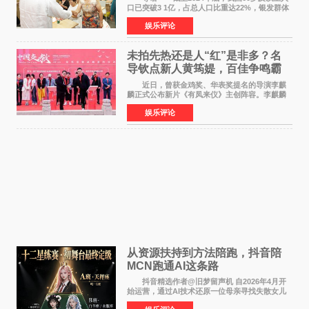
口已突破3 1亿，占总人口比重达22%，银发群体
的精神文化需求日益凸显。2024年1月，国务院办
娱乐评论
公厅印发《关于发展银发经济增进老年人福祉的
意见》——这是
未拍先热还是人“红”是非多？名
导钦点新人黄筠媞，百佳争鸣霸
气回应
近日，曾获金鸡奖、华表奖提名的导演李麒
麟正式公布新片《有凤来仪》主创阵容。李麒麟
早年凭电影《华容道》获得金鸡奖、华表奖提
娱乐评论
名，此后长期参与国内外电影制作，其担任制片
人参与的作品亦曾
从资源扶持到方法陪跑，抖音陪
MCN跑通AI这条路
抖音精选作者@旧梦留声机 自2026年4月开
始运营，通过AI技术还原一位母亲寻找失散女儿
的故事，凭借强情感表达获得大量用户关注，发