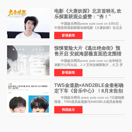
电影《大唐妖探》北京首映礼 欢
乐探案获观众盛赞：“夯！”
中国娱乐网讯www yule com cn 8月6日，
中国首部喜剧探案动画电影《大唐妖探》在北京
举办电影首映礼。导演程腾、联合导演黄珉、总
影视新闻
制片人曹紫建、制片人李莹莹，配音导演张喆，
对白指导程寅，领
惊悚冒险大片《逃出绝命街》预
售开启 安妮海瑟薇直面恐龙围猎
中国娱乐网讯www yule com cn 由华纳兄
弟影片公司出品，J·J·艾布拉姆斯制片，大卫·罗
伯特·米切尔执导，好莱坞巨星安妮·海瑟薇和伊万
影视新闻
·麦克格雷格领衔主演的2026暑期惊悚冒险大片
《逃出绝
TWS金道勋×AND2BLE金奎彬确
定下车《音乐中心》！8月末告别
MC席位
中国娱乐网讯 www yule com cn 7日据独家
报道，TWS成员金道勋与AND2BLE成员金奎彬
将于8月离开《音乐中心》MC的位置。 金道
韩国娱乐
勋与金奎彬于去年3月与H2H A-NA一起被选为
《音乐中心》MC，约1