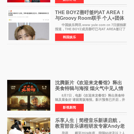
席欧阳坚率团，一
THE BOYZ善旴签约AT AREA！
与Groovy Room联手 个人+团体
活动并行
中国娱乐网讯 www yule com cn 7日据独家
报道，THE BOYZ成员善旴已与AT AREA签订了
专属合约。AT AREA是由知名制作人组合
韩国娱乐
Groovy Room创立的hip-hop厂牌，旗下拥有多
位实力派音乐人，在韩
沈腾新片《欢迎来龙餐馆》释出
美食特辑与海报 烟火气中见人情
温暖
8月7日，电影《欢迎来龙餐馆》释出美食特
辑及菜备好 请就胃版海报。影片预售已开启，并
将于8月8日至10日14:00-21:00举行全国超前点
影视新闻
映。电影《欢迎来龙餐馆》作为战争美食喜剧大
片，讲述了中国
乐享人生｜简橙音乐新课启航，
教育部音乐课程研发专家Andy老
师重磅入驻领航银龄琴声
导语 截至2024年底，我国60岁及以上人