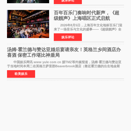
娱乐评论
布仅21小时便获得超1亿曝光、超1000万互动。
此后，账号持续沿
百年百乐门奏响时代新声，《超
级靓声》上海唱区正式启航
2026年8月5日，上海百年文化地标百乐门迎
来了一场音乐与文化的盛事——《超级靓声》全
国励志音乐公益节目上海唱区新闻发布会暨启动
娱乐评论
仪式在此隆重举行。各界领导、嘉宾与媒体朋友
齐聚一堂，共同
汤姆·霍兰德与赞达亚婚后宴请亲友！英格兰乡间酒店办
喜酒 保密工作堪比神盾局
中国娱乐网讯 www yule com cn 据TMZ等外媒报道，汤姆·霍兰德与赞达亚
于当地时间本周二在英格兰萨里郡Beaverbrook酒店（靠近霍兰德的出生地金斯
顿）举办婚宴，邀请家人与朋友们喝喜酒，庆祝
欧美娱乐