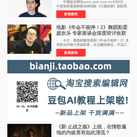
中国娱乐网讯www yule com cn 8月8日，
中国首部喜剧探案动画电影《大唐妖探》剧组亮
相西安，举办线下见面会活动。导演程腾、联合
影视新闻
导演黄珉、总制片人曹紫建、制片人李莹莹、领
衔声音出演雷淞然
电影《年会不能停！2》舞蹈彩蛋
超欢乐 专家座谈会深度研讨收获
满满
今日，暑期档爆笑喜剧《年会不能停！2》发
布阳光开朗大男孩彩蛋，全员魔性舞动，开启工
位狂欢模式。影片于昨日同步举办专家座谈会，
影视新闻
导演董润年、总制片人应萝佳出席现场，与一众
业内、学界专家
《新·止战之殇》上线，在情歌遍
地的内娱竟有如此清流？