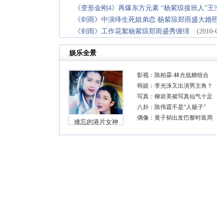
《变形金刚4》再爆东方元素 “杨紫琼接班人”王
《剑雨》中演绎生死姐弟恋 杨紫琼郑雨盛大婚
《剑雨》工作花絮杨紫琼郑雨盛秀缠绵
(2010-