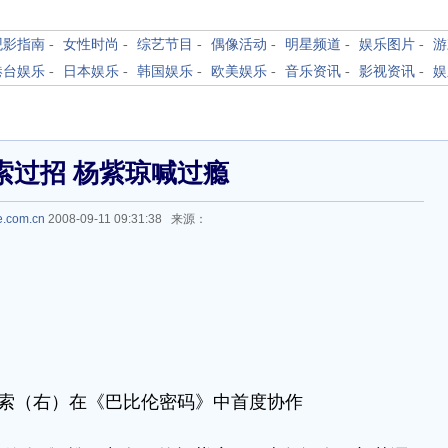
观影指南
-
女性时尚
-
综艺节目
-
偶像活动
-
明星频道
-
娱乐图片
-
游
港台娱乐
-
日本娱乐
-
韩国娱乐
-
欧美娱乐
-
音乐资讯
-
影视资讯
-
娱
索过招 杨紫琼喊过瘾
le.com.cn
2008-09-11 09:31:38 来源：
索（右）在《巴比伦密码》中首度协作