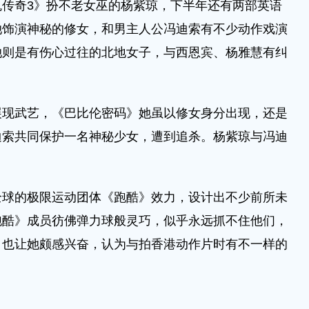
传奇3》扮不老女巫的杨紫琼，下半年还有两部英语
她饰演神秘的修女，和男主人公冯迪索有不少动作戏演
她则是有伤心过往的北地女子，与西恩宾、杨雅慧有纠
展现武艺，《巴比伦密码》她虽以修女身分出现，还是
迪索共同保护一名神秘少女，遭到追杀。杨紫琼与冯迪
。
全球的极限运动团体《跑酷》效力，设计出不少前所未
跑酷》成员彷佛弹力球般灵巧，似乎永远抓不住他们，
，也让她颇感兴奋，认为与拍香港动作片时有不一样的