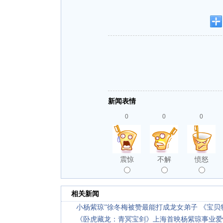
新闻表情
0
0
0
震惊
不解
愤怒
相关新闻
小杨紫琼”徐冬梅被赞最能打成龙女弟子 《宝
《卧虎藏龙：青冥宝剑》上海首映杨紫琼事业爱