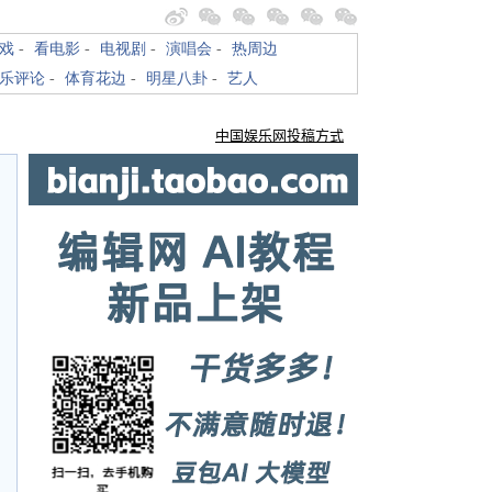
戏
-
看电影
-
电视剧
-
演唱会
-
热周边
乐评论
-
体育花边
-
明星八卦
-
艺人