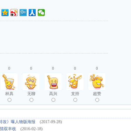
0
0
0
0
0
杯具
无聊
高兴
支持
超赞
贝特攻》曝人物版海报
(2017-09-28)
情双丰收
(2016-02-18)