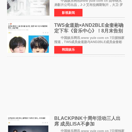
中国娱乐网讯www yule com cn 由华纳兄
弟影片公司出品，J·J·艾布拉姆斯制片，大卫·罗
伯特·米切尔执导，好莱坞巨星安妮·海瑟薇和伊万
影视新闻
·麦克格雷格领衔主演的2026暑期惊悚冒险大片
《逃出绝
TWS金道勋×AND2BLE金奎彬确
定下车《音乐中心》！8月末告别
MC席位
中国娱乐网讯 www yule com cn 7日据独家
报道，TWS成员金道勋与AND2BLE成员金奎彬
将于8月离开《音乐中心》MC的位置。 金道
韩国娱乐
勋与金奎彬于去年3月与H2H A-NA一起被选为
《音乐中心》MC，约1
BLACKPINK十周年活动三人出
席 成员LISA不参加
中国娱乐网讯 www yule com cn 7日据独家