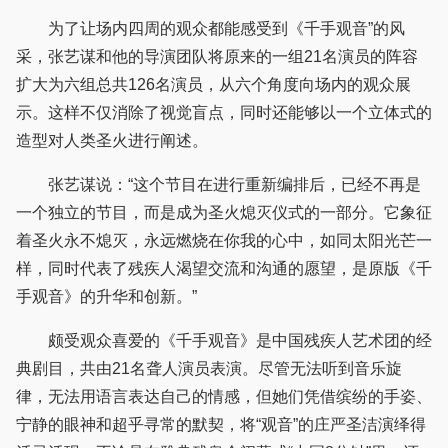
为了让场内四周的观众都能感受到《千手观音”的风
采，张艺谋和他的导演团队将原来的一组21名演员的阵容
扩大为六组总共126名演员，从六个角度向场内的观众展
示。这样不仅消除了视觉盲点，同时还能够以一个立体式的
造型对人类圣火进行阐述。
张艺谋说：“这个节目在进行重新编排后，已经不再是
一个独立的节目，而是成为圣火熄灭仪式的一部分。它象征
着圣火永不熄灭，永远燃烧在你我的心中，如同太阳光芒一
样，同时代表了残疾人渴望交流和沟通的愿望，是原版《千
手观音》的升华和创新。”
颇受观众喜爱的《千手观音》是中国残疾人艺术团的经
典剧目，共由21名聋人演员表演。尽管无法听到音乐旋
律，无法用语言表达自己的情感，但她们凭借缤纷的手姿、
宁静的眼神和超乎寻常的默契，将“观音”的庄严圣洁演绎得