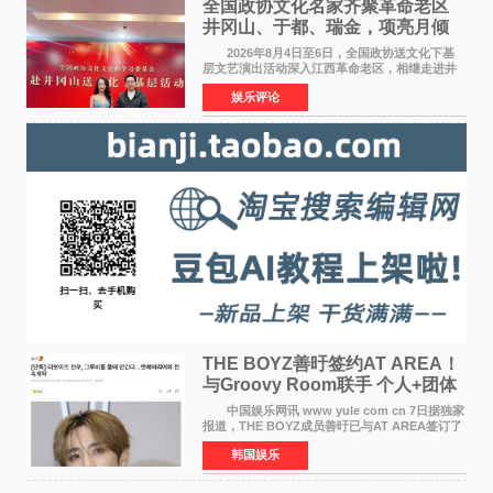
全国政协文化名家齐聚革命老区
井冈山、于都、瑞金，项亮月倾
情献唱《桃花谣》致敬红色沃土
2026年8月4日至6日，全国政协送文化下基
层文艺演出活动深入江西革命老区，相继走进井
冈山、于都长征出发地、瑞金三地。由全国政协
娱乐评论
文化文史和学习委员会副主任、甘肃省政协原主
席欧阳坚率团，一
THE BOYZ善旴签约AT AREA！
与Groovy Room联手 个人+团体
活动并行
中国娱乐网讯 www yule com cn 7日据独家
报道，THE BOYZ成员善旴已与AT AREA签订了
专属合约。AT AREA是由知名制作人组合
韩国娱乐
Groovy Room创立的hip-hop厂牌，旗下拥有多
位实力派音乐人，在韩