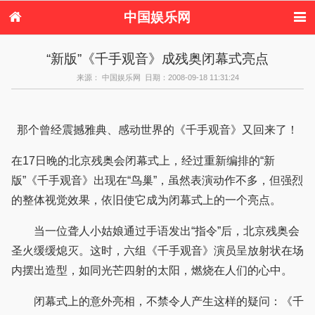
中国娱乐网
首页
新闻
女性
内地娱乐
“新版”《千手观音》成残奥闭幕式亮点
港台娱乐
日本娱乐
韩国娱乐
欧美娱乐
来源： 中国娱乐网 日期：2008-09-18 11:31:24
体育花边
音乐新闻
影视新闻
内地明星八卦
港台明星八卦
日本韩国明星
欧美明星八卦
娱乐评论
八卦
那个曾经震撼雅典、感动世界的《千手观音》又回来了！
在17日晚的北京残奥会闭幕式上，经过重新编排的“新
版”《千手观音》出现在“鸟巢”，虽然表演动作不多，但强烈
的整体视觉效果，依旧使它成为闭幕式上的一个亮点。
当一位聋人小姑娘通过手语发出“指令”后，北京残奥会
圣火缓缓熄灭。这时，六组《千手观音》演员呈放射状在场
内摆出造型，如同光芒四射的太阳，燃烧在人们的心中。
闭幕式上的意外亮相，不禁令人产生这样的疑问：《千