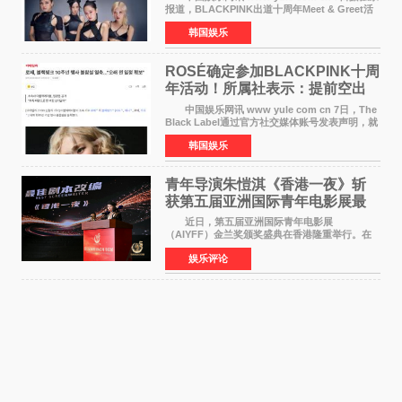
报道，BLACKPINK出道十周年Meet & Greet活
动将由智秀、ROS&Eacute;、JENNIE出席，
韩国娱乐
LISA将缺席。 此前BLACKPINK所属社YG并
未为组合出道十周年做
ROSÉ确定参加BLACKPINK十周
年活动！所属社表示：提前空出
了时间
中国娱乐网讯 www yule com cn 7日，The
Black Label通过官方社交媒体账号发表声明，就
近期网络上关于ROS&Eacute;个人行程及是否参
韩国娱乐
加BLACKPINK出道纪念活动的种种猜测作出正
式回应。 Th
青年导演朱愷淇《香港一夜》斩
获第五届亚洲国际青年电影展最
佳剧本改编奖
近日，第五届亚洲国际青年电影展
（AIYFF）金兰奖颁奖盛典在香港隆重举行。在
这场汇聚数百位海内外电影人、文化界人士及媒
娱乐评论
体代表的亚洲青年影视盛会上，香港本土电影
《香港一夜》（Dawn in Ho