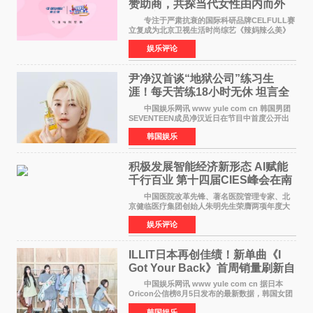
赞助商，共探当代女性由内而外
活力美
专注于严肃抗衰的国际科研品牌CELFULL赛
立复成为北京卫视生活时尚综艺《辣妈辣么美》
的特别赞助商,明星辣妈袁咏仪倾情参与，向广大
娱乐评论
都市女性传递健康生活新主张，寄语当代女性在
家庭与自我之间
尹净汉首谈“地狱公司”练习生
涯！每天苦练18小时无休 坦言全
靠成员撑过来
中国娱乐网讯 www yule com cn 韩国男团
SEVENTEEN成员净汉近日在节目中首度公开出
道前的残酷练习生经历，并提及经纪公司Pledis
韩国娱乐
娱乐，引发广泛关注。 在8月2日播出的日本
TBS综艺节目《周
积极发展智能经济新形态 Al赋能
千行百业 第十四届CIES峰会在南
京盛大召开
中国医院改革先锋、著名医院管理专家、北
京健临医疗集团创始人朱明先生荣膺两项年度大
奖 2026年7月31日，盛夏金陵，长江之畔，
娱乐评论
以重落地·真务实·强链接为主题的2026&lsquo;人
工智能+&rsquo
ILLIT日本再创佳绩！新单曲《I
Got Your Back》首周销量刷新自
身纪录
中国娱乐网讯 www yule com cn 据日本
Oricon公信榜8月5日发布的最新数据，韩国女团
ILLIT在日本发行的第二张单曲《I Got Your
韩国娱乐