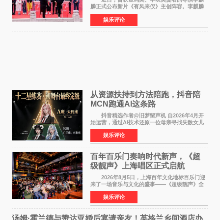
麟正式公布新片《有凤来仪》主创阵容。李麒麟
早年凭电影《华容道》获得金鸡奖、华表奖提
娱乐评论
名，此后长期参与国内外电影制作，其担任制片
人参与的作品亦曾
从资源扶持到方法陪跑，抖音陪
MCN跑通AI这条路
抖音精选作者@旧梦留声机 自2026年4月开
始运营，通过AI技术还原一位母亲寻找失散女儿
的故事，凭借强情感表达获得大量用户关注，发
娱乐评论
布仅21小时便获得超1亿曝光、超1000万互动。
此后，账号持续沿
百年百乐门奏响时代新声，《超
级靓声》上海唱区正式启航
2026年8月5日，上海百年文化地标百乐门迎
来了一场音乐与文化的盛事——《超级靓声》全
国励志音乐公益节目上海唱区新闻发布会暨启动
娱乐评论
仪式在此隆重举行。各界领导、嘉宾与媒体朋友
齐聚一堂，共同
汤姆·霍兰德与赞达亚婚后宴请亲友！英格兰乡间酒店办