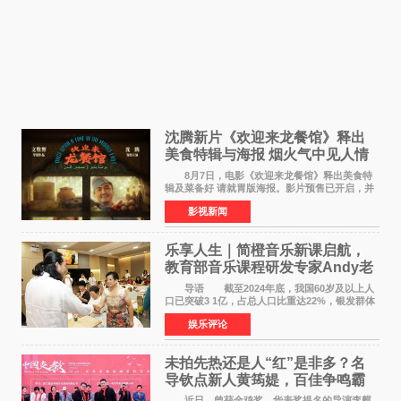
沈腾新片《欢迎来龙餐馆》释出
美食特辑与海报 烟火气中见人情
温暖
8月7日，电影《欢迎来龙餐馆》释出美食特
辑及菜备好 请就胃版海报。影片预售已开启，并
将于8月8日至10日14:00-21:00举行全国超前点
影视新闻
映。电影《欢迎来龙餐馆》作为战争美食喜剧大
片，讲述了中国
乐享人生｜简橙音乐新课启航，
教育部音乐课程研发专家Andy老
师重磅入驻领航银龄琴声
导语 截至2024年底，我国60岁及以上人
口已突破3 1亿，占总人口比重达22%，银发群体
的精神文化需求日益凸显。2024年1月，国务院办
娱乐评论
公厅印发《关于发展银发经济增进老年人福祉的
意见》——这是
未拍先热还是人“红”是非多？名
导钦点新人黄筠媞，百佳争鸣霸
气回应
近日，曾获金鸡奖、华表奖提名的导演李麒