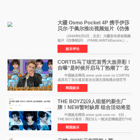
大疆 Osmo Pocket 4P 携手伊莎
贝尔·于佩尔推出视频短片《仿佛
相识》
（2026年8月6日，北京）大疆发布原创视频
短片《仿佛相识》（FAMILIARIT&Eacute;）。
视频短片由戛纳国际电影节最佳女演员伊莎贝尔·
娱乐评论
于佩尔（Isabelle Huppert）主演，全程使用大
疆首款双主摄口
CORTIS马丁综艺首秀大放异彩！
自曝“是时候开启马丁热潮了” 北
美巡演火热进行中
中国娱乐网讯 www yule com cn CORTIS
成员马丁在出道后首次出演主流电视台综艺节
目，展现了多才多艺的魅力。 马丁出演了5日
韩国娱乐
播出的MBC《Radio Star》Fashion与Passion
之间，I&lsquo;m
THE BOYZ以9人组签约新生厂
牌！NEW暂时缺席 组合活动将坚
定不移继续
中国娱乐网讯 www yule com cn 6日，
THE BOYZ表示：我们9人一致决定继续进行THE
BOYZ组合活动，并且已经完成了组合团体活动
韩国娱乐
签约。目前正在新生厂牌下进行活动准备。尚未
离开THE BOYZ原所