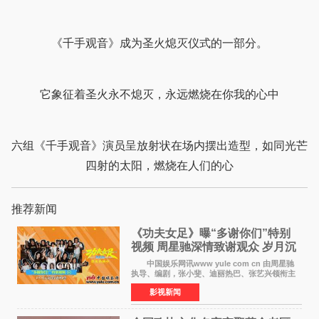
《千手观音》成为圣火熄灭仪式的一部分。
它象征着圣火永不熄灭，永远燃烧在你我的心中
六组《千手观音》演员呈放射状在场内摆出造型，如同光芒
四射的太阳，燃烧在人们的心
推荐新闻
《功夫女足》曝“多谢你们”特别
视频 周星驰深情致谢观众 岁月沉
淀不灭初心
中国娱乐网讯www yule com cn 由周星驰
执导、编剧，张小斐、迪丽热巴、张艺兴领衔主
演，刘嘉玲、佐藤健特别出演，艾米、雪野、蔡
影视新闻
思贝、胡予安、倪好特别介绍的喜剧电影《功夫
女足》释出多谢你