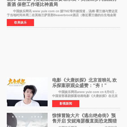
喜酒 保密工作堪比神盾局
中国娱乐网讯 www yule com cn 据TMZ等外媒报道，汤姆·霍兰德与赞达亚
于当地时间本周二在英格兰萨里郡Beaverbrook酒店（靠近霍兰德的出生地金斯
顿）举办婚宴，邀请家人与朋友们喝喜酒，庆祝
欧美娱乐
电影《大唐妖探》北京首映礼 欢
乐探案获观众盛赞：“夯！”
中国娱乐网讯www yule com cn 8月6日，
中国首部喜剧探案动画电影《大唐妖探》在北京
举办电影首映礼。导演程腾、联合导演黄珉、总
影视新闻
制片人曹紫建、制片人李莹莹，配音导演张喆，
对白指导程寅，领
惊悚冒险大片《逃出绝命街》预
售开启 安妮海瑟薇直面恐龙围猎