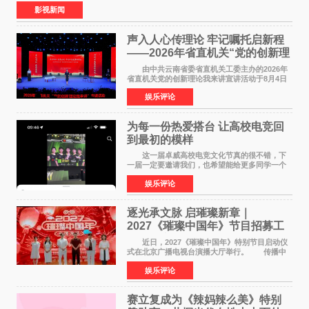
食大片，影片讲述的是中国厨师徐福（沈腾
影视新闻
声入人心传理论 牢记嘱托启新程
——2026年省直机关“党的创新理
论我来讲”宣讲活动圆满落幕
由中共云南省委省直机关工委主办的2026年
省直机关党的创新理论我来讲宣讲活动于8月4日
至5日在昆明举办。活动以 "牢记嘱托 感恩奋进
娱乐评论
开创云南发展新局面 "为主题，坚持以新时代中国
特色社会主义
为每一份热爱搭台 让高校电竞回
到最初的模样
这一届卓威高校电竞文化节真的很不错，下
一届一定要邀请我们，也希望能给更多同学一个
来到现场的机会。 2026卓威高校电竞文化节
娱乐评论
已经落下帷幕，在活动结束后，仍有不少高校电
竞社负责人和现
逐光承文脉 启璀璨新章｜
2027《璀璨中国年》节目招募工
作圆满启动
近日，2027《璀璨中国年》特别节目启动仪
式在北京广播电视台演播大厅举行。 传播中
华优秀传统文化，弘扬纯正国风艺术，打造高规
娱乐评论
格、高质感、正能量的文艺盛典，是璀璨中国年
矢志不渝的初心
赛立复成为《辣妈辣么美》特别