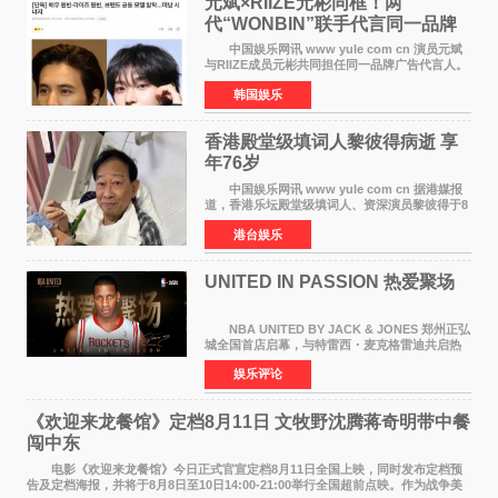
元斌×RIIZE元彬同框！两
代“WONBIN”联手代言同一品牌
颜值天花板合体
中国娱乐网讯 www yule com cn 演员元斌
与RIIZE成员元彬共同担任同一品牌广告代言人。
6日据独家报道，继演员元斌之后，RIIZE元彬最
韩国娱乐
近也被选为某在线中介平台A公司的共同广告代言
人，两人将作
香港殿堂级填词人黎彼得病逝 享
年76岁​
中国娱乐网讯 www yule com cn 据港媒报
道，香港乐坛殿堂级填词人、资深演员黎彼得于8
月5日上午因病离世，终年76岁。好友钟志光透
港台娱乐
露，黎彼得今年3月中风后便卧床休养，身体机能
持续衰退，最
UNITED IN PASSION 热爱聚场
NBA UNITED BY JACK & JONES 郑州正弘
城全国首店启幕，与特雷西・麦克格雷迪共启热
爱 2026 年7 月21 日，
娱乐评论
NBAUNITEDBYJACK&JONES 全国首店，于郑
州正弘城正式启幕。NBA 传奇球星
《欢迎来龙餐馆》定档8月11日 文牧野沈腾蒋奇明带中餐
闯中东
电影《欢迎来龙餐馆》今日正式官宣定档8月11日全国上映，同时发布定档预
告及定档海报，并将于8月8日至10日14:00-21:00举行全国超前点映。作为战争美