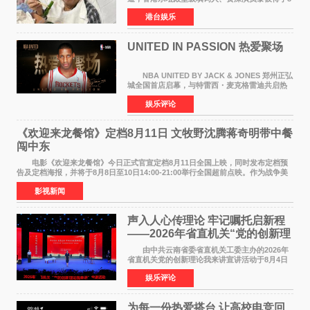
月5日上午因病离世，终年76岁。好友钟志光透
港台娱乐
露，黎彼得今年3月中风后便卧床休养，身体机能
持续衰退，最
UNITED IN PASSION 热爱聚场
NBA UNITED BY JACK & JONES 郑州正弘
城全国首店启幕，与特雷西・麦克格雷迪共启热
爱 2026 年7 月21 日，
娱乐评论
NBAUNITEDBYJACK&JONES 全国首店，于郑
州正弘城正式启幕。NBA 传奇球星
《欢迎来龙餐馆》定档8月11日 文牧野沈腾蒋奇明带中餐
闯中东
电影《欢迎来龙餐馆》今日正式官宣定档8月11日全国上映，同时发布定档预
告及定档海报，并将于8月8日至10日14:00-21:00举行全国超前点映。作为战争美
食大片，影片讲述的是中国厨师徐福（沈腾
影视新闻
声入人心传理论 牢记嘱托启新程
——2026年省直机关“党的创新理
论我来讲”宣讲活动圆满落幕
由中共云南省委省直机关工委主办的2026年
省直机关党的创新理论我来讲宣讲活动于8月4日
至5日在昆明举办。活动以 "牢记嘱托 感恩奋进
娱乐评论
开创云南发展新局面 "为主题，坚持以新时代中国
特色社会主义
为每一份热爱搭台 让高校电竞回