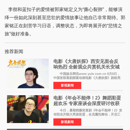
李彻和蓝扣子的爱情被郭家铭定义为“撕心裂肺”，能够演
绎一份如此深刻甚至悲壮的爱情故事让他自己非常期待。郭
家铭正在刻苦学习日语，调整状态，为即将展开的“悲情之
旅”做好准备。
推荐新闻
电影《大唐妖探》西安见面会反
响热烈 全龄观众共赏机关长安城
中国娱乐网讯www yule com cn 8月8日，
中国首部喜剧探案动画电影《大唐妖探》剧组亮
相西安，举办线下见面会活动。导演程腾、联合
影视新闻
导演黄珉、总制片人曹紫建、制片人李莹莹、领
衔声音出演雷淞然
电影《年会不能停！2》舞蹈彩蛋
超欢乐 专家座谈会深度研讨收获
满满
今日，暑期档爆笑喜剧《年会不能停！2》发
布阳光开朗大男孩彩蛋，全员魔性舞动，开启工
位狂欢模式。影片于昨日同步举办专家座谈会，
影视新闻
导演董润年、总制片人应萝佳出席现场，与一众
业内、学界专家