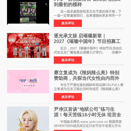
到最初的模样
这一届卓威高校电竞文化节真的很不错，下
一届一定要邀请我们，也希望能给更多同学一个
来到现场的机会。 2026卓威高校电竞文化节
娱乐评论
已经落下帷幕，在活动结束后，仍有不少高校电
竞社负责人和现
逐光承文脉 启璀璨新章｜
2027《璀璨中国年》节目招募工
作圆满启动
近日，2027《璀璨中国年》特别节目启动仪
式在北京广播电视台演播大厅举行。 传播中
华优秀传统文化，弘扬纯正国风艺术，打造高规
娱乐评论
格、高质感、正能量的文艺盛典，是璀璨中国年
矢志不渝的初心
赛立复成为《辣妈辣么美》特别
赞助商，共探当代女性由内而外
活力美
专注于严肃抗衰的国际科研品牌CELFULL赛
立复成为北京卫视生活时尚综艺《辣妈辣么美》
的特别赞助商,明星辣妈袁咏仪倾情参与，向广大
娱乐评论
都市女性传递健康生活新主张，寄语当代女性在
家庭与自我之间
尹净汉首谈“地狱公司”练习生
涯！每天苦练18小时无休 坦言全
靠成员撑过来
中国娱乐网讯 www yule com cn 韩国男团
SEVENTEEN成员净汉近日在节目中首度公开出
道前的残酷练习生经历，并提及经纪公司Pledis