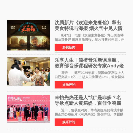
沈腾新片《欢迎来龙餐馆》释出
美食特辑与海报 烟火气中见人情
温暖
8月7日，电影《欢迎来龙餐馆》释出美食特
辑及菜备好 请就胃版海报。影片预售已开启，并
将于8月8日至10日14:00-21:00举行全国超前点
影视新闻
映。电影《欢迎来龙餐馆》作为战争美食喜剧大
片，讲述了中国
乐享人生｜简橙音乐新课启航，
教育部音乐课程研发专家Andy老
师重磅入驻领航银龄琴声
导语 截至2024年底，我国60岁及以上人
口已突破3 1亿，占总人口比重达22%，银发群体
的精神文化需求日益凸显。2024年1月，国务院办
娱乐评论
公厅印发《关于发展银发经济增进老年人福祉的
意见》——这是
未拍先热还是人“红”是非多？名
导钦点新人黄筠媞，百佳争鸣霸
气回应
近日，曾获金鸡奖、华表奖提名的导演李麒
麟正式公布新片《有凤来仪》主创阵容。李麒麟
早年凭电影《华容道》获得金鸡奖、华表奖提
娱乐评论
名，此后长期参与国内外电影制作，其担任制片
人参与的作品亦曾