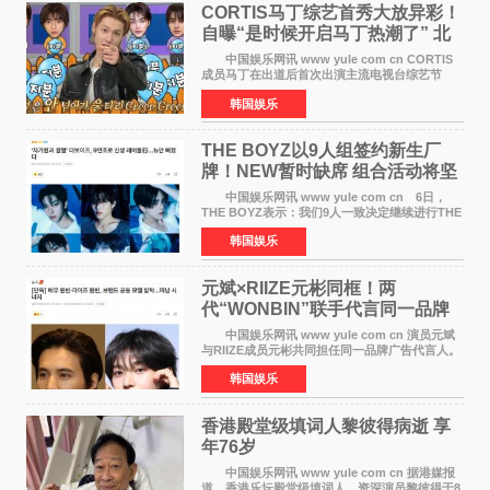
CORTIS马丁综艺首秀大放异彩！
自曝“是时候开启马丁热潮了” 北
美巡演火热进行中
中国娱乐网讯 www yule com cn CORTIS
成员马丁在出道后首次出演主流电视台综艺节
目，展现了多才多艺的魅力。 马丁出演了5日
韩国娱乐
播出的MBC《Radio Star》Fashion与Passion
之间，I&lsquo;m
THE BOYZ以9人组签约新生厂
牌！NEW暂时缺席 组合活动将坚
定不移继续
中国娱乐网讯 www yule com cn 6日，
THE BOYZ表示：我们9人一致决定继续进行THE
BOYZ组合活动，并且已经完成了组合团体活动
韩国娱乐
签约。目前正在新生厂牌下进行活动准备。尚未
离开THE BOYZ原所
元斌×RIIZE元彬同框！两
代“WONBIN”联手代言同一品牌
颜值天花板合体
中国娱乐网讯 www yule com cn 演员元斌
与RIIZE成员元彬共同担任同一品牌广告代言人。
6日据独家报道，继演员元斌之后，RIIZE元彬最
韩国娱乐
近也被选为某在线中介平台A公司的共同广告代言
人，两人将作
香港殿堂级填词人黎彼得病逝 享
年76岁​
中国娱乐网讯 www yule com cn 据港媒报
道，香港乐坛殿堂级填词人、资深演员黎彼得于8