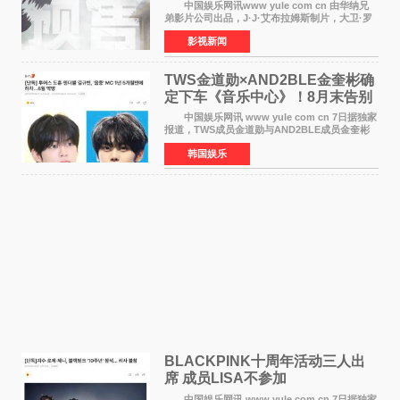
中国娱乐网讯www yule com cn 由华纳兄
弟影片公司出品，J·J·艾布拉姆斯制片，大卫·罗
伯特·米切尔执导，好莱坞巨星安妮·海瑟薇和伊万
影视新闻
·麦克格雷格领衔主演的2026暑期惊悚冒险大片
《逃出绝
TWS金道勋×AND2BLE金奎彬确
定下车《音乐中心》！8月末告别
MC席位
中国娱乐网讯 www yule com cn 7日据独家
报道，TWS成员金道勋与AND2BLE成员金奎彬
将于8月离开《音乐中心》MC的位置。 金道
韩国娱乐
勋与金奎彬于去年3月与H2H A-NA一起被选为
《音乐中心》MC，约1
BLACKPINK十周年活动三人出
席 成员LISA不参加
中国娱乐网讯 www yule com cn 7日据独家