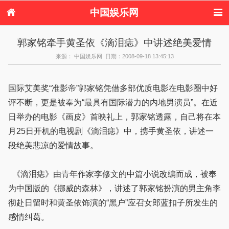
中国娱乐网
首页
新闻
女性
内地娱乐
郭家铭牵手黄圣依《滴泪痣》中讲述绝美爱情
港台娱乐
日本娱乐
韩国娱乐
欧美娱乐
来源： 中国娱乐网 日期：2008-09-18 13:45:13
体育花边
音乐新闻
影视新闻
内地明星八卦
港台明星八卦
日本韩国明星
欧美明星八卦
娱乐评论
八卦
国际艾美奖“准影帝”郭家铭凭借多部优质电影在电影圈中好
评不断，更是被奉为“最具有国际潜力的内地男演员”。在近
日举办的电影《画皮》首映礼上，郭家铭透露，自己将在本
月25日开机的电视剧《滴泪痣》中，携手黄圣依，讲述一
段绝美悲凉的爱情故事。
《滴泪痣》由青年作家李修文的中篇小说改编而成，被奉
为中国版的《挪威的森林》，讲述了郭家铭扮演的男主角李
彻赴日留时和黄圣依饰演的“黑户”应召女郎蓝扣子所发生的
感情纠葛。