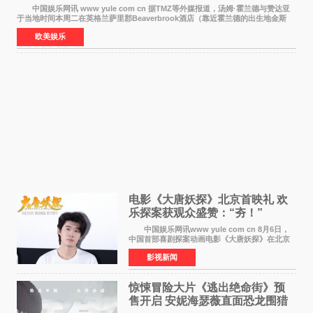
中国娱乐网讯 www yule com cn 据TMZ等外媒报道，汤姆·霍兰德与赞达亚
于当地时间本周二在英格兰萨里郡Beaverbrook酒店（靠近霍兰德的出生地金斯
顿）举办婚宴，邀请家人与朋友们喝喜酒，庆祝
欧美娱乐
电影《大唐妖探》北京首映礼 欢
乐探案获观众盛赞：“夯！”
中国娱乐网讯www yule com cn 8月6日，
中国首部喜剧探案动画电影《大唐妖探》在北京
举办电影首映礼。导演程腾、联合导演黄珉、总
影视新闻
制片人曹紫建、制片人李莹莹，配音导演张喆，
对白指导程寅，领
惊悚冒险大片《逃出绝命街》预
售开启 安妮海瑟薇直面恐龙围猎