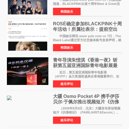
报道，BLACKPINK出道十周年Meet & Greet活
动将由智秀、ROS&Eacute;、JENNIE出席，
韩国娱乐
LISA将缺席。 此前BLACKPINK所属社YG并
未为组合出道十周年做
ROSÉ确定参加BLACKPINK十周
年活动！所属社表示：提前空出
了时间
中国娱乐网讯 www yule com cn 7日，The
Black Label通过官方社交媒体账号发表声明，就
近期网络上关于ROS&Eacute;个人行程及是否参
韩国娱乐
加BLACKPINK出道纪念活动的种种猜测作出正
式回应。 Th
青年导演朱愷淇《香港一夜》斩
获第五届亚洲国际青年电影展最
佳剧本改编奖
近日，第五届亚洲国际青年电影展
（AIYFF）金兰奖颁奖盛典在香港隆重举行。在
这场汇聚数百位海内外电影人、文化界人士及媒
娱乐评论
体代表的亚洲青年影视盛会上，香港本土电影
《香港一夜》（Dawn in Ho
大疆 Osmo Pocket 4P 携手伊莎
贝尔·于佩尔推出视频短片《仿佛
相识》
（2026年8月6日，北京）大疆发布原创视频
短片《仿佛相识》（FAMILIARIT&Eacute;）。
视频短片由戛纳国际电影节最佳女演员伊莎贝尔·
娱乐评论
于佩尔（Isabelle Huppert）主演，全程使用大
疆首款双主摄口