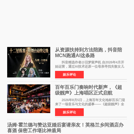
从资源扶持到方法陪跑，抖音陪
MCN跑通AI这条路
抖音精选作者@旧梦留声机 自2026年4月开
始运营，通过AI技术还原一位母亲寻找失散女儿
的故事，凭借强情感表达获得大量用户关注，发
娱乐评论
布仅21小时便获得超1亿曝光、超1000万互动。
此后，账号持续沿
百年百乐门奏响时代新声，《超
级靓声》上海唱区正式启航
2026年8月5日，上海百年文化地标百乐门迎
来了一场音乐与文化的盛事——《超级靓声》全
国励志音乐公益节目上海唱区新闻发布会暨启动
娱乐评论
仪式在此隆重举行。各界领导、嘉宾与媒体朋友
齐聚一堂，共同
汤姆·霍兰德与赞达亚婚后宴请亲友！英格兰乡间酒店办
喜酒 保密工作堪比神盾局