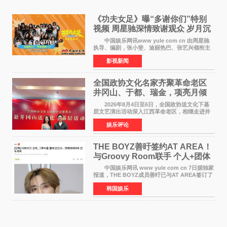
《功夫女足》曝“多谢你们”特别
视频 周星驰深情致谢观众 岁月沉
淀不灭初心
中国娱乐网讯www yule com cn 由周星驰
执导、编剧，张小斐、迪丽热巴、张艺兴领衔主
演，刘嘉玲、佐藤健特别出演，艾米、雪野、蔡
影视新闻
思贝、胡予安、倪好特别介绍的喜剧电影《功夫
女足》释出多谢你
全国政协文化名家齐聚革命老区
井冈山、于都、瑞金，项亮月倾
情献唱《桃花谣》致敬红色沃土
2026年8月4日至6日，全国政协送文化下基
层文艺演出活动深入江西革命老区，相继走进井
冈山、于都长征出发地、瑞金三地。由全国政协
娱乐评论
文化文史和学习委员会副主任、甘肃省政协原主
席欧阳坚率团，一
THE BOYZ善旴签约AT AREA！
与Groovy Room联手 个人+团体
活动并行
中国娱乐网讯 www yule com cn 7日据独家
报道，THE BOYZ成员善旴已与AT AREA签订了
专属合约。AT AREA是由知名制作人组合
韩国娱乐
Groovy Room创立的hip-hop厂牌，旗下拥有多
位实力派音乐人，在韩