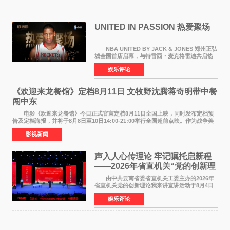
UNITED IN PASSION 热爱聚场
NBA UNITED BY JACK & JONES 郑州正弘
城全国首店启幕，与特雷西・麦克格雷迪共启热
爱 2026 年7 月21 日，
娱乐评论
NBAUNITEDBYJACK&JONES 全国首店，于郑
州正弘城正式启幕。NBA 传奇球星
《欢迎来龙餐馆》定档8月11日 文牧野沈腾蒋奇明带中餐
闯中东
电影《欢迎来龙餐馆》今日正式官宣定档8月11日全国上映，同时发布定档预
告及定档海报，并将于8月8日至10日14:00-21:00举行全国超前点映。作为战争美
食大片，影片讲述的是中国厨师徐福（沈腾
影视新闻
声入人心传理论 牢记嘱托启新程
——2026年省直机关“党的创新理
论我来讲”宣讲活动圆满落幕
由中共云南省委省直机关工委主办的2026年
省直机关党的创新理论我来讲宣讲活动于8月4日
至5日在昆明举办。活动以 "牢记嘱托 感恩奋进
娱乐评论
开创云南发展新局面 "为主题，坚持以新时代中国
特色社会主义