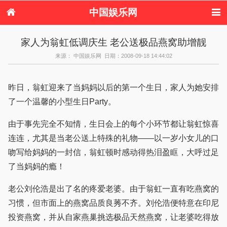
中国娱乐网
首页
新闻
女性
内地娱乐
家人为翁虹低调庆生 老公送极品燕窝助增靓
港台娱乐
日本娱乐
韩国娱乐
欧美娱乐
来源： 中国娱乐网 日期：2008-09-18 14:44:02
体育花边
音乐新闻
影视新闻
内地明星八卦
港台明星八卦
日本韩国明星
欧美明星八卦
娱乐评论
八卦
昨日，翁虹迎来了当妈妈以后的第一个生日，家人为她安排
了一个温馨的小型生日Party。
由于事先完全不知情，生日会上的每个小环节都让翁虹惊喜
连连，尤其是当老公送上特殊的礼物——以一岁小女儿的口
吻写给妈妈的一封信，翁虹顿时感动得热泪盈眶，大呼过足
了当妈妈的瘾！
老公刘伦浩是出了名的疼爱老婆。由于翁虹一直有吃燕窝的
习惯，但市面上的燕窝品质良莠不齐。刘伦浩便特意在印尼
投资燕窝，并从自家燕巢挑选极品天然燕窝，让老婆吃得放