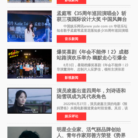
机。本片出品人、总制片人项亮月主持开机仪
式，&zwnj;特级英雄
孟庭苇《35周年巡回演唱会》斩
获三项国际设计大奖 中国风舞台
美学获全球认可
中国娱乐网讯www yule com cn 华语乐坛
知名歌手孟庭苇孟里花落知多少35周年巡回演唱
会再传喜讯。该演唱会先后荣获美国MUSE
音乐新闻
Creative Awards白金奖（Platinum Winner）、
英国London Design
爆笑喜剧《年会不能停！2》成都
站路演欢乐举办 幽默走心引爆全
场共鸣
8月3日，暑期档爆笑喜剧《年会不能停！2》
导演董润年、总制片人应萝佳，领衔主演张若
昀、白客，惊喜出演庄达菲，特别主演孙艺洲，
影视新闻
特别出演田雨，友情出演欧阳奋强出席成都路
演，与观众近距离互
演员凌嘉出道四周年，刘诗语和
陆雪琪成为其代表角色
2022年6月27日，演员凌嘉主演的电影《辣
妈犟爸》央视电影频道黄金时段首播。其后，该
电影在央视电影频道多次复播（2022年8月10
娱乐评论
日，2022年9月30日，2023年7月17日，2025年7
月14日）。除了多次复
明星企业家、活气丽品牌创始
人、青年作家郑善方荣登《势界