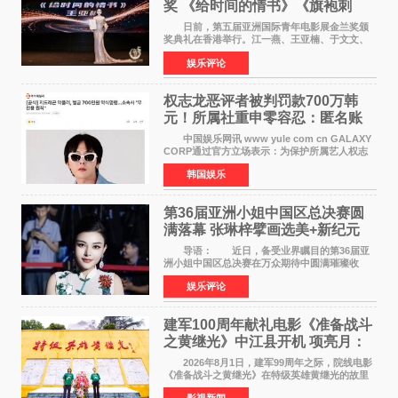
奖 《给时间的情书》《旗袍刺
客》双双获肯定
日前，第五届亚洲国际青年电影展金兰奖颁
奖典礼在香港举行。江一燕、王亚楠、于文文、
李东学等知名演员出席活动。著名演员、导演王
娱乐评论
亚楠凭借音乐故事片《给时间的情书》和院线电
影《旗袍刺客》
权志龙恶评者被判罚款700万韩
元！所属社重申零容忍：匿名账
号也难逃刑责
中国娱乐网讯 www yule com cn GALAXY
CORP通过官方立场表示：为保护所属艺人权志
龙的名誉和权益，将持续对网络上发生的名誉损
韩国娱乐
害、散布虚假事实、侮辱、恶意诽谤等行为采取
法律应对措施。
第36届亚洲小姐中国区总决赛圆
满落幕 张琳梓擘画选美+新纪元
导语： 近日，备受业界瞩目的第36届亚
洲小姐中国区总决赛在万众期待中圆满璀璨收
官。整场盛典汇聚万千芳华，不仅完成了新一届
娱乐评论
美丽代言人的加冕选拔，更在行业发展层面带来
颠覆性突破。活动
建军100周年献礼电影《准备战斗
之黄继光》中江县开机 项亮月：
以光影为笔，书写英雄赞歌
2026年8月1日，建军99周年之际，院线电影
《准备战斗之黄继光》在特级英雄黄继光的故里
——四川省德阳市中江县黄继光出生地正式开
影视新闻