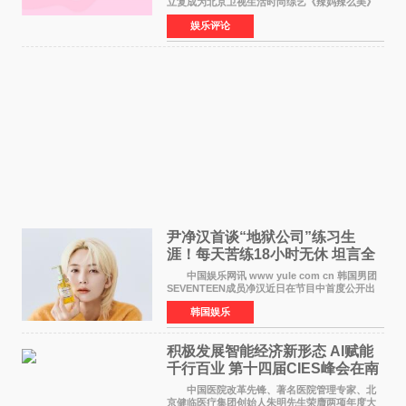
立复成为北京卫视生活时尚综艺《辣妈辣么美》
的特别赞助商,明星辣妈袁咏仪倾情参与，向广大
娱乐评论
都市女性传递健康生活新主张，寄语当代女性在
家庭与自我之间
尹净汉首谈“地狱公司”练习生
涯！每天苦练18小时无休 坦言全
靠成员撑过来
中国娱乐网讯 www yule com cn 韩国男团
SEVENTEEN成员净汉近日在节目中首度公开出
道前的残酷练习生经历，并提及经纪公司Pledis
韩国娱乐
娱乐，引发广泛关注。 在8月2日播出的日本
TBS综艺节目《周
积极发展智能经济新形态 Al赋能
千行百业 第十四届CIES峰会在南
京盛大召开
中国医院改革先锋、著名医院管理专家、北
京健临医疗集团创始人朱明先生荣膺两项年度大