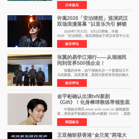
timelesz成员桥本将生担任主演，这也是他首次
日本娱乐
担任电影主演，引发高度关注。 女高中生咲
苗翠（中岛瑠菜
许嵩2026「安泊猜想」巡演武汉
双场浪漫落幕 “以音乐为引 解锁
江城记忆”
2026年7月31日、8月2日两晚，许嵩
2026「安泊猜想」巡回演唱会于武汉体育中心主
体育场盛大开唱。许嵩与数万歌迷在此相聚，从
娱乐评论
浪漫惬意的舞台设计到充满诚意与惊喜的现场互
动，共同开启了一场关于
张翼的易学江湖行——从湖湘民
间到世界500强企业！
张翼的传奇，始于湖南长沙一个普通却又不
凡的家庭。说其普通，是因为那里有世俗的烟火
气；说其不凡，是因为家中有一位洞悉天地玄机
娱乐评论
的长者——他的爷爷。作为当地的风水师，爷爷
是张翼走进易学
金宇彬确认出演tvN新剧
《Gift》！化身棒球教练带领垫底
球队逆袭
中国娱乐网讯 www yule com cn 据韩媒报
道，演员金宇彬确定出演tvN新剧《Gift》，该剧
预计将于下半年播出，引发观众高度期待。
韩国娱乐
本剧改编自同名网络漫画，讲述一位经历意外事
故后获得特殊
王亚楠斩获香港“金兰奖”两项大