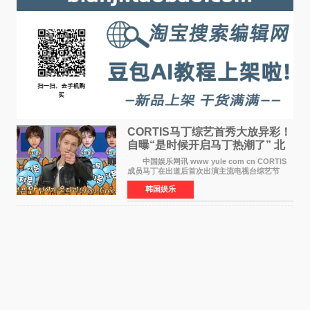
CORTIS马丁综艺首秀大放异彩！
自曝“是时候开启马丁热潮了” 北
美巡演火热进行中
中国娱乐网讯 www yule com cn CORTIS
成员马丁在出道后首次出演主流电视台综艺节
目，展现了多才多艺的魅力。 马丁出演了5日
韩国娱乐
播出的MBC《Radio Star》Fashion与Passion
之间，I&lsquo;m