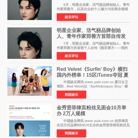
POWERCIRCLES》6月刊
6月，明星企业家、活气丽品牌创始人、青年
作家郑善方，以其出众的个人魅力与在商业领域
的卓越建树，成功登上《势界
娱乐评论
POWERCIRCLES》，展现了他在时尚与商业领
域的双重影响力。 明星企业家、青
明星企业家、活气丽品牌创始
人、青年作家郑善方首部自传发
布， 书写跨界创业者的成长答卷
7月，明星企业家、活气丽品牌创始人、青年
作家郑善方的首部个人自传《能言善方——我的
跨界人生》正式发行。这本书以他的人生轨迹为
娱乐评论
脉络，首次完整公开了从逐梦少年到横跨美业、
公益等多领域的
Red Velvet《Surfin‘ Boy》横扫
国内外榜单！15区iTunes夺冠 夏
日女王强势回归
中国娱乐网讯 www yule com cn 夏日女王
驾到，Red Velvet以〈Surfin&rsquo; Boy〉横
扫国内外榜单，获得音乐粉丝的热烈反响。
韩国娱乐
Red Velvet于3日发行了夏日迷你专辑《Velvet
Summer》，
金秀贤菲律宾粉丝见面会10月举
办 2万人规模
中国娱乐网讯 www yule com cn 由菲律宾
生活方式品牌BENCH主办的金秀贤菲律宾粉丝见
面会，将于10月2日在马尼拉SM Mall of
韩国娱乐
Asia（MOA）竞技场举行，预计规模达2万人。