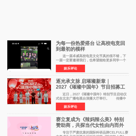
为每一份热爱搭台 让高校电竞回
到最初的模样
这一届卓威高校电竞文化节真的很不错，下
一届一定要邀请我们，也希望能给更多同学一个
来到现场的机会。 2026卓威高校电竞文化节
娱乐评论
已经落下帷幕，在活动结束后，仍有不少高校电
竞社负责人和现
逐光承文脉 启璀璨新章｜
2027《璀璨中国年》节目招募工
作圆满启动
近日，2027《璀璨中国年》特别节目启动仪
式在北京广播电视台演播大厅举行。 传播中
华优秀传统文化，弘扬纯正国风艺术，打造高规
娱乐评论
格、高质感、正能量的文艺盛典，是璀璨中国年
矢志不渝的初心
赛立复成为《辣妈辣么美》特别
赞助商，共探当代女性由内而外
活力美
专注于严肃抗衰的国际科研品牌CELFULL赛