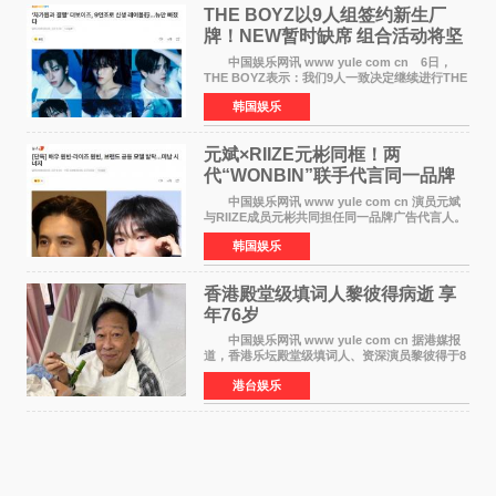
THE BOYZ以9人组签约新生厂
牌！NEW暂时缺席 组合活动将坚
定不移继续
中国娱乐网讯 www yule com cn 6日，
THE BOYZ表示：我们9人一致决定继续进行THE
BOYZ组合活动，并且已经完成了组合团体活动
韩国娱乐
签约。目前正在新生厂牌下进行活动准备。尚未
离开THE BOYZ原所
元斌×RIIZE元彬同框！两
代“WONBIN”联手代言同一品牌
颜值天花板合体
中国娱乐网讯 www yule com cn 演员元斌
与RIIZE成员元彬共同担任同一品牌广告代言人。
6日据独家报道，继演员元斌之后，RIIZE元彬最
韩国娱乐
近也被选为某在线中介平台A公司的共同广告代言
人，两人将作
香港殿堂级填词人黎彼得病逝 享
年76岁​
中国娱乐网讯 www yule com cn 据港媒报
道，香港乐坛殿堂级填词人、资深演员黎彼得于8
月5日上午因病离世，终年76岁。好友钟志光透
港台娱乐
露，黎彼得今年3月中风后便卧床休养，身体机能
持续衰退，最