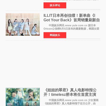
奖 2026年7月31日，盛夏金陵，长江之畔，
娱乐评论
以重落地·真务实·强链接为主题的2026&lsquo;人
工智能+&rsquo
ILLIT日本再创佳绩！新单曲《I
Got Your Back》首周销量刷新自
身纪录
中国娱乐网讯 www yule com cn 据日本
Oricon公信榜8月5日发布的最新数据，韩国女团
ILLIT在日本发行的第二张单曲《I Got Your
韩国娱乐
Back》首周销量达到71,009张，成功跻身最新一
期周单曲排行
《姐姐的翠君》真人电影特报公
开！timelesz桥本将生首度主演
12月4日上映
中国娱乐网讯 www yule com cn 少女漫画
《姐姐的翠君》真人电影特报于近日公开，由