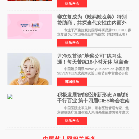
娱乐评论
格、高质感、正能量的文艺盛典，是璀璨中国年
矢志不渝的初心
赛立复成为《辣妈辣么美》特别
赞助商，共探当代女性由内而外
活力美
专注于严肃抗衰的国际科研品牌CELFULL赛
立复成为北京卫视生活时尚综艺《辣妈辣么美》
的特别赞助商,明星辣妈袁咏仪倾情参与，向广大
娱乐评论
都市女性传递健康生活新主张，寄语当代女性在
家庭与自我之间
尹净汉首谈“地狱公司”练习生
涯！每天苦练18小时无休 坦言全
靠成员撑过来
中国娱乐网讯 www yule com cn 韩国男团
SEVENTEEN成员净汉近日在节目中首度公开出
道前的残酷练习生经历，并提及经纪公司Pledis
韩国娱乐
娱乐，引发广泛关注。 在8月2日播出的日本
TBS综艺节目《周
积极发展智能经济新形态 Al赋能
千行百业 第十四届CIES峰会在南
京盛大召开
中国医院改革先锋、著名医院管理专家、北
京健临医疗集团创始人朱明先生荣膺两项年度大
奖 2026年7月31日，盛夏金陵，长江之畔，
娱乐评论
以重落地·真务实·强链接为主题的2026&lsquo;人
工智能+&rsquo