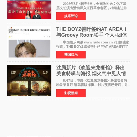
情献唱《桃花谣》致敬红色沃土
2026年8月4日至6日，全国政协送文化下基
层文艺演出活动深入江西革命老区，相继走进井
冈山、于都长征出发地、瑞金三地。由全国政协
娱乐评论
文化文史和学习委员会副主任、甘肃省政协原主
席欧阳坚率团，一
THE BOYZ善旴签约AT AREA！
与Groovy Room联手 个人+团体
活动并行
中国娱乐网讯 www yule com cn 7日据独家
报道，THE BOYZ成员善旴已与AT AREA签订了
专属合约。AT AREA是由知名制作人组合
韩国娱乐
Groovy Room创立的hip-hop厂牌，旗下拥有多
位实力派音乐人，在韩
沈腾新片《欢迎来龙餐馆》释出
美食特辑与海报 烟火气中见人情
温暖
8月7日，电影《欢迎来龙餐馆》释出美食特
辑及菜备好 请就胃版海报。影片预售已开启，并
将于8月8日至10日14:00-21:00举行全国超前点
影视新闻
映。电影《欢迎来龙餐馆》作为战争美食喜剧大
片，讲述了中国