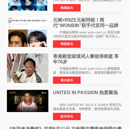
THE BOYZ表示：我们9人一致决定继续进行THE
BOYZ组合活动，并且已经完成了组合团体活动
韩国娱乐
签约。目前正在新生厂牌下进行活动准备。尚未
离开THE BOYZ原所
元斌×RIIZE元彬同框！两
代“WONBIN”联手代言同一品牌
颜值天花板合体
中国娱乐网讯 www yule com cn 演员元斌
与RIIZE成员元彬共同担任同一品牌广告代言人。
6日据独家报道，继演员元斌之后，RIIZE元彬最
韩国娱乐
近也被选为某在线中介平台A公司的共同广告代言
人，两人将作
香港殿堂级填词人黎彼得病逝 享
年76岁​
中国娱乐网讯 www yule com cn 据港媒报
道，香港乐坛殿堂级填词人、资深演员黎彼得于8
月5日上午因病离世，终年76岁。好友钟志光透
港台娱乐
露，黎彼得今年3月中风后便卧床休养，身体机能
持续衰退，最
UNITED IN PASSION 热爱聚场
NBA UNITED BY JACK & JONES 郑州正弘
城全国首店启幕，与特雷西・麦克格雷迪共启热
爱 2026 年7 月21 日，
娱乐评论
NBAUNITEDBYJACK&JONES 全国首店，于郑
州正弘城正式启幕。NBA 传奇球星
《欢迎来龙餐馆》定档8月11日 文牧野沈腾蒋奇明带中餐