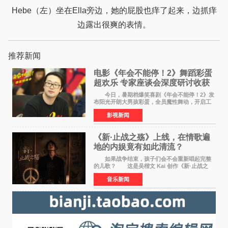
Hebe（左）坐在Ella旁边，她的屁股也痒了起来，边抓痒
边露出很爽的表情。
推荐新闻
电影《年会不能停！2》舞蹈彩蛋
超欢乐 专家座谈会深度研讨收获
满满
今日，暑期档爆笑喜剧《年会不能停！2》发
布阳光开朗大男孩彩蛋，全员魔性舞动，开启工
位狂欢模式。影片于昨日同步举办专家座谈会，
影视新闻
导演董润年、总制片人应萝佳出席现场，与一众
业内、学界专家
《新·止战之殇》上线，在情歌遍
地的内娱竟有如此清流？
如果战争结束，孩子们会不会重新唱起完整
的儿歌？ 这是吴楷文 Kai 创作《新·止战之
殇》时最初的想法。 从伊朗相关冲突引发的
音乐新闻
地区局势，到世界各地仍在发生的动荡与不安，
战争从来不只