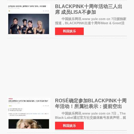
BLACKPINK十周年活动三人出
席 成员LISA不参加
中国娱乐网讯 www yule com cn 7日据独家
报道，BLACKPINK出道十周年Meet & Greet活
动将由智秀、ROS&Eacute;、JENNIE出席，
韩国娱乐
LISA将缺席。 此前BLACKPINK所属社YG并
未为组合出道十周年做
ROSÉ确定参加BLACKPINK十周
年活动！所属社表示：提前空出
了时间
中国娱乐网讯 www yule com cn 7日，The
Black Label通过官方社交媒体账号发表声明，就
近期网络上关于ROS&Eacute;个人行程及是否参
韩国娱乐
加BLACKPINK出道纪念活动的种种猜测作出正
式回应。 Th