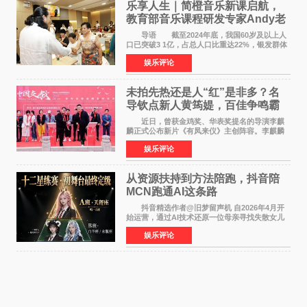
乐享人生｜简橙音乐新课启航，
教育部音乐课程研发专家Andy老
师重磅入驻领航银龄琴声
导语 截至2024年底，我国60岁及以上人
口已突破3 1亿，占总人口比重达22%，银发群体
的精神文化需求日益凸显。2024年1月，国务院办
娱乐评论
公厅印发《关于发展银发经济增进老年人福祉的
意见》——这是
未拍先热还是人“红”是非多？名
导钦点新人黄筠媞，百佳争鸣霸
气回应
近日，曾获金鸡奖、华表奖提名的导演李麒
麟正式公布新片《有凤来仪》主创阵容。李麒麟
早年凭电影《华容道》获得金鸡奖、华表奖提
娱乐评论
名，此后长期参与国内外电影制作，其担任制片
人参与的作品亦曾
从资源扶持到方法陪跑，抖音陪
MCN跑通AI这条路
抖音精选作者@旧梦留声机 自2026年4月开
始运营，通过AI技术还原一位母亲寻找失散女儿
的故事，凭借强情感表达获得大量用户关注，发
娱乐评论
布仅21小时便获得超1亿曝光、超1000万互动。
此后，账号持续沿