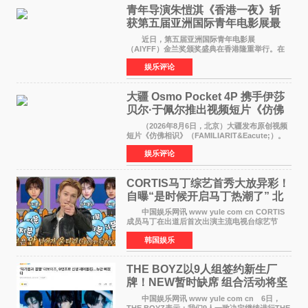
青年导演朱愷淇《香港一夜》斩
获第五届亚洲国际青年电影展最
佳剧本改编奖
近日，第五届亚洲国际青年电影展
（AIYFF）金兰奖颁奖盛典在香港隆重举行。在
这场汇聚数百位海内外电影人、文化界人士及媒
娱乐评论
体代表的亚洲青年影视盛会上，香港本土电影
《香港一夜》（Dawn in Ho
大疆 Osmo Pocket 4P 携手伊莎
贝尔·于佩尔推出视频短片《仿佛
相识》
（2026年8月6日，北京）大疆发布原创视频
短片《仿佛相识》（FAMILIARIT&Eacute;）。
视频短片由戛纳国际电影节最佳女演员伊莎贝尔·
娱乐评论
于佩尔（Isabelle Huppert）主演，全程使用大
疆首款双主摄口
CORTIS马丁综艺首秀大放异彩！
自曝“是时候开启马丁热潮了” 北
美巡演火热进行中
中国娱乐网讯 www yule com cn CORTIS
成员马丁在出道后首次出演主流电视台综艺节
目，展现了多才多艺的魅力。 马丁出演了5日
韩国娱乐
播出的MBC《Radio Star》Fashion与Passion
之间，I&lsquo;m
THE BOYZ以9人组签约新生厂
牌！NEW暂时缺席 组合活动将坚
定不移继续
中国娱乐网讯 www yule com cn 6日，