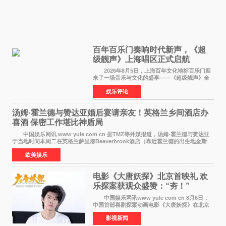
百年百乐门奏响时代新声，《超
级靓声》上海唱区正式启航
2026年8月5日，上海百年文化地标百乐门迎
来了一场音乐与文化的盛事——《超级靓声》全
国励志音乐公益节目上海唱区新闻发布会暨启动
娱乐评论
仪式在此隆重举行。各界领导、嘉宾与媒体朋友
齐聚一堂，共同
汤姆·霍兰德与赞达亚婚后宴请亲友！英格兰乡间酒店办
喜酒 保密工作堪比神盾局
中国娱乐网讯 www yule com cn 据TMZ等外媒报道，汤姆·霍兰德与赞达亚
于当地时间本周二在英格兰萨里郡Beaverbrook酒店（靠近霍兰德的出生地金斯
顿）举办婚宴，邀请家人与朋友们喝喜酒，庆祝
欧美娱乐
电影《大唐妖探》北京首映礼 欢
乐探案获观众盛赞：“夯！”
中国娱乐网讯www yule com cn 8月6日，
中国首部喜剧探案动画电影《大唐妖探》在北京
举办电影首映礼。导演程腾、联合导演黄珉、总
影视新闻
制片人曹紫建、制片人李莹莹，配音导演张喆，