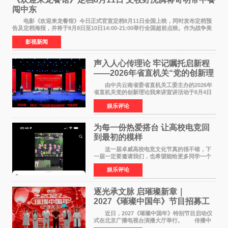
闯中东
电影《欢迎来龙餐馆》今日正式官宣定档8月11日全国上映，同时发布定档预
告及定档海报，并将于8月8日至10日14:00-21:00举行全国超前点映。作为战争美
食大片，影片讲述的是中国厨师徐福（沈腾
影视新闻
声入人心传理论 牢记嘱托启新程
——2026年省直机关“党的创新理
论我来讲”宣讲活动圆满落幕
由中共云南省委省直机关工委主办的2026年
省直机关党的创新理论我来讲宣讲活动于8月4日
至5日在昆明举办。活动以 "牢记嘱托 感恩奋进
娱乐评论
开创云南发展新局面 "为主题，坚持以新时代中国
特色社会主义
为每一份热爱搭台 让高校电竞回
到最初的模样
这一届卓威高校电竞文化节真的很不错，下
一届一定要邀请我们，也希望能给更多同学一个
来到现场的机会。 2026卓威高校电竞文化节
娱乐评论
已经落下帷幕，在活动结束后，仍有不少高校电
竞社负责人和现
逐光承文脉 启璀璨新章｜
2027《璀璨中国年》节目招募工
作圆满启动
近日，2027《璀璨中国年》特别节目启动仪
式在北京广播电视台演播大厅举行。 传播中
华优秀传统文化，弘扬纯正国风艺术，打造高规