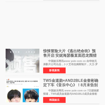
对白指导程寅，领
惊悚冒险大片《逃出绝命街》预
售开启 安妮海瑟薇直面恐龙围猎
中国娱乐网讯www yule com cn 由华纳兄
弟影片公司出品，J·J·艾布拉姆斯制片，大卫·罗
伯特·米切尔执导，好莱坞巨星安妮·海瑟薇和伊万
影视新闻
·麦克格雷格领衔主演的2026暑期惊悚冒险大片
《逃出绝
TWS金道勋×AND2BLE金奎彬确
定下车《音乐中心》！8月末告别
MC席位
中国娱乐网讯 www yule com cn 7日据独家
报道，TWS成员金道勋与AND2BLE成员金奎彬
将于8月离开《音乐中心》MC的位置。 金道
韩国娱乐
勋与金奎彬于去年3月与H2H A-NA一起被选为
《音乐中心》MC，约1