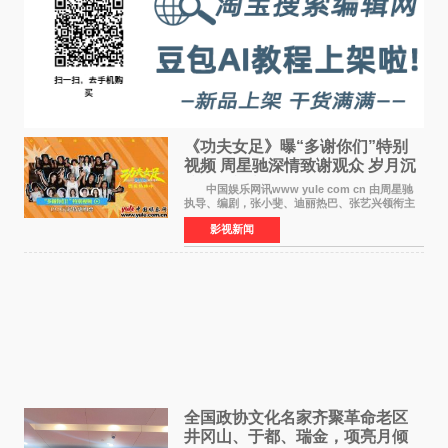
《功夫女足》曝“多谢你们”特别
视频 周星驰深情致谢观众 岁月沉
淀不灭初心
中国娱乐网讯www yule com cn 由周星驰
执导、编剧，张小斐、迪丽热巴、张艺兴领衔主
演，刘嘉玲、佐藤健特别出演，艾米、雪野、蔡
影视新闻
思贝、胡予安、倪好特别介绍的喜剧电影《功夫
女足》释出多谢你
全国政协文化名家齐聚革命老区
井冈山、于都、瑞金，项亮月倾