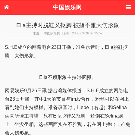
中国娱乐网
首页
新闻
女性
内地娱乐
Ella主持时脱鞋又抠脚 被指不雅大伤形象
港台娱乐
日本娱乐
韩国娱乐
欧美娱乐
来源： 中国娱乐网 日期：2008-09-26 09:35:57
体育花边
音乐新闻
影视新闻
内地明星八卦
港台明星八卦
日本韩国明星
欧美明星八卦
娱乐评论
S.H.E成立的网路电台23日开播，准备录音时，Ella脱鞋抠
八卦
脚，大伤形象。
Ella不顾形象主持时抠脚。
网易娱乐9月26日讯 据台湾媒体报道，S.H.E成立的网络电
台23日开播，其中1天的节目与im.tv合作，粉丝可以在网上
看到她们主持模样。准备录音时，Hebe（右起）和Selina
认真研读主持稿，只有Ella脱鞋又抠脚，还倒在Selina身
上，坐没坐相。这些画面实在不雅观，若在网上播出，难免
会大伤形象。