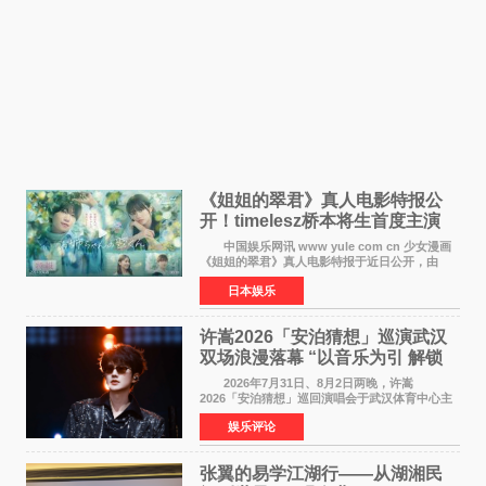
《姐姐的翠君》真人电影特报公
开！timelesz桥本将生首度主演
12月4日上映
中国娱乐网讯 www yule com cn 少女漫画
《姐姐的翠君》真人电影特报于近日公开，由
timelesz成员桥本将生担任主演，这也是他首次
日本娱乐
担任电影主演，引发高度关注。 女高中生咲
苗翠（中岛瑠菜
许嵩2026「安泊猜想」巡演武汉
双场浪漫落幕 “以音乐为引 解锁
江城记忆”
2026年7月31日、8月2日两晚，许嵩
2026「安泊猜想」巡回演唱会于武汉体育中心主
体育场盛大开唱。许嵩与数万歌迷在此相聚，从
娱乐评论
浪漫惬意的舞台设计到充满诚意与惊喜的现场互
动，共同开启了一场关于
张翼的易学江湖行——从湖湘民