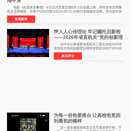
闯中东
电影《欢迎来龙餐馆》今日正式官宣定档8月11日全国上映，同时发布定档预
告及定档海报，并将于8月8日至10日14:00-21:00举行全国超前点映。作为战争美
食大片，影片讲述的是中国厨师徐福（沈腾
影视新闻
声入人心传理论 牢记嘱托启新程
——2026年省直机关“党的创新理
论我来讲”宣讲活动圆满落幕
由中共云南省委省直机关工委主办的2026年
省直机关党的创新理论我来讲宣讲活动于8月4日
至5日在昆明举办。活动以 "牢记嘱托 感恩奋进
娱乐评论
开创云南发展新局面 "为主题，坚持以新时代中国
特色社会主义
为每一份热爱搭台 让高校电竞回
到最初的模样
这一届卓威高校电竞文化节真的很不错，下