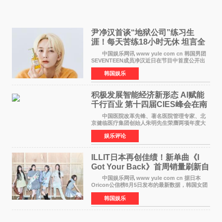
尹净汉首谈“地狱公司”练习生
涯！每天苦练18小时无休 坦言全
靠成员撑过来
中国娱乐网讯 www yule com cn 韩国男团
SEVENTEEN成员净汉近日在节目中首度公开出
道前的残酷练习生经历，并提及经纪公司Pledis
韩国娱乐
娱乐，引发广泛关注。 在8月2日播出的日本
TBS综艺节目《周
积极发展智能经济新形态 Al赋能
千行百业 第十四届CIES峰会在南
京盛大召开
中国医院改革先锋、著名医院管理专家、北
京健临医疗集团创始人朱明先生荣膺两项年度大
奖 2026年7月31日，盛夏金陵，长江之畔，
娱乐评论
以重落地·真务实·强链接为主题的2026&lsquo;人
工智能+&rsquo
ILLIT日本再创佳绩！新单曲《I
Got Your Back》首周销量刷新自
身纪录
中国娱乐网讯 www yule com cn 据日本
Oricon公信榜8月5日发布的最新数据，韩国女团
ILLIT在日本发行的第二张单曲《I Got Your
韩国娱乐
Back》首周销量达到71,009张，成功跻身最新一
期周单曲排行