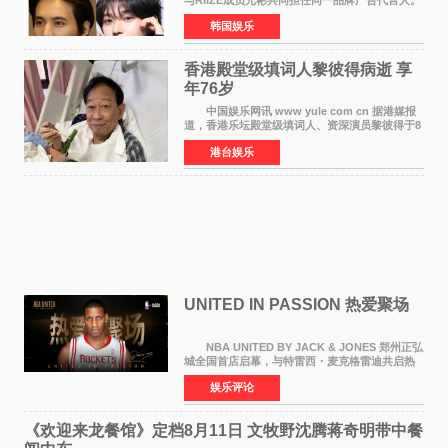
6日据独家报道，继演员元斌之后，RIIZE元彬最
韩国娱乐
近也被选为某在线中介平台A公司的共同广告代言
人，两人将作
香港殿堂级填词人黎彼得病逝 享
年76岁​
中国娱乐网讯 www yule com cn 据港媒报
道，香港乐坛殿堂级填词人、资深演员黎彼得于8
月5日上午因病离世，终年76岁。好友钟志光透
港台娱乐
露，黎彼得今年3月中风后便卧床休养，身体机能
持续衰退，最
UNITED IN PASSION 热爱聚场
NBA UNITED BY JACK & JONES 郑州正弘
城全国首店启幕，与特雷西・麦克格雷迪共启热
爱 2026 年7 月21 日，
娱乐评论
NBAUNITEDBYJACK&JONES 全国首店，于郑
州正弘城正式启幕。NBA 传奇球星
《欢迎来龙餐馆》定档8月11日 文牧野沈腾蒋奇明带中餐