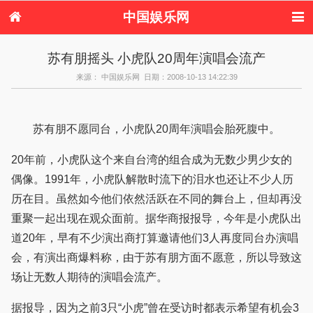
中国娱乐网
首页
新闻
女性
内地娱乐
苏有朋摇头 小虎队20周年演唱会流产
港台娱乐
日本娱乐
韩国娱乐
欧美娱乐
来源： 中国娱乐网 日期：2008-10-13 14:22:39
体育花边
音乐新闻
影视新闻
内地明星八卦
港台明星八卦
日本韩国明星
欧美明星八卦
娱乐评论
八卦
苏有朋不愿同台，小虎队20周年演唱会胎死腹中。
20年前，小虎队这个来自台湾的组合成为无数少男少女的
偶像。1991年，小虎队解散时流下的泪水也还让不少人历
历在目。虽然如今他们依然活跃在不同的舞台上，但却再没
重聚一起出现在观众面前。据华商报报导，今年是小虎队出
道20年，早有不少演出商打算邀请他们3人再度同台办演唱
会，有演出商爆料称，由于苏有朋方面不愿意，所以导致这
场让无数人期待的演唱会流产。
据报导，因为之前3只“小虎”曾在受访时都表示希望有机会3