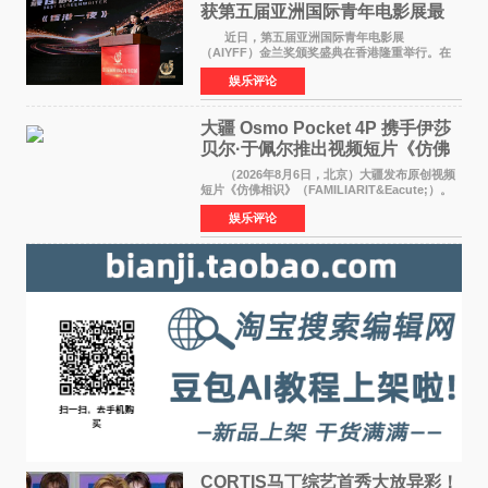
获第五届亚洲国际青年电影展最
佳剧本改编奖
近日，第五届亚洲国际青年电影展
（AIYFF）金兰奖颁奖盛典在香港隆重举行。在
这场汇聚数百位海内外电影人、文化界人士及媒
娱乐评论
体代表的亚洲青年影视盛会上，香港本土电影
《香港一夜》（Dawn in Ho
大疆 Osmo Pocket 4P 携手伊莎
贝尔·于佩尔推出视频短片《仿佛
相识》
（2026年8月6日，北京）大疆发布原创视频
短片《仿佛相识》（FAMILIARIT&Eacute;）。
视频短片由戛纳国际电影节最佳女演员伊莎贝尔·
娱乐评论
于佩尔（Isabelle Huppert）主演，全程使用大
疆首款双主摄口
CORTIS马丁综艺首秀大放异彩！