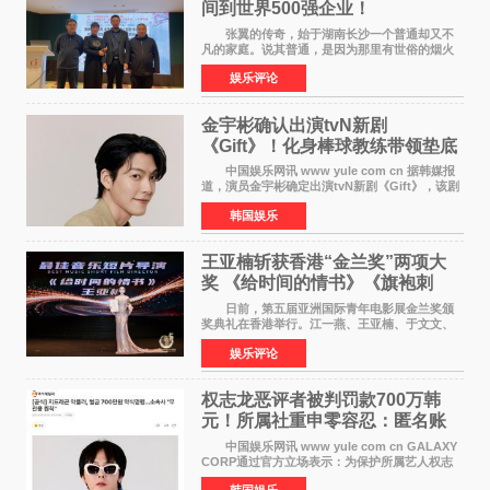
间到世界500强企业！
张翼的传奇，始于湖南长沙一个普通却又不
凡的家庭。说其普通，是因为那里有世俗的烟火
气；说其不凡，是因为家中有一位洞悉天地玄机
娱乐评论
的长者——他的爷爷。作为当地的风水师，爷爷
是张翼走进易学
金宇彬确认出演tvN新剧
《Gift》！化身棒球教练带领垫底
球队逆袭
中国娱乐网讯 www yule com cn 据韩媒报
道，演员金宇彬确定出演tvN新剧《Gift》，该剧
预计将于下半年播出，引发观众高度期待。
韩国娱乐
本剧改编自同名网络漫画，讲述一位经历意外事
故后获得特殊
王亚楠斩获香港“金兰奖”两项大
奖 《给时间的情书》《旗袍刺
客》双双获肯定
日前，第五届亚洲国际青年电影展金兰奖颁
奖典礼在香港举行。江一燕、王亚楠、于文文、
李东学等知名演员出席活动。著名演员、导演王
娱乐评论
亚楠凭借音乐故事片《给时间的情书》和院线电
影《旗袍刺客》
权志龙恶评者被判罚款700万韩
元！所属社重申零容忍：匿名账
号也难逃刑责
中国娱乐网讯 www yule com cn GALAXY
CORP通过官方立场表示：为保护所属艺人权志
龙的名誉和权益，将持续对网络上发生的名誉损