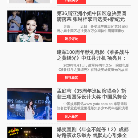
韩国娱乐
害、散布虚假事实、侮辱、恶意诽谤等行为采取
法律应对措施。
第36届亚洲小姐中国区总决赛圆
满落幕 张琳梓擘画选美+新纪元
导语： 近日，备受业界瞩目的第36届亚
洲小姐中国区总决赛在万众期待中圆满璀璨收
官。整场盛典汇聚万千芳华，不仅完成了新一届
娱乐评论
美丽代言人的加冕选拔，更在行业发展层面带来
颠覆性突破。活动
建军100周年献礼电影《准备战斗
之黄继光》中江县开机 项亮月：
以光影为笔，书写英雄赞歌
2026年8月1日，建军99周年之际，院线电影
《准备战斗之黄继光》在特级英雄黄继光的故里
——四川省德阳市中江县黄继光出生地正式开
影视新闻
机。本片出品人、总制片人项亮月主持开机仪
式，&zwnj;特级英雄
孟庭苇《35周年巡回演唱会》斩
获三项国际设计大奖 中国风舞台
美学获全球认可
中国娱乐网讯www yule com cn 华语乐坛
知名歌手孟庭苇孟里花落知多少35周年巡回演唱
会再传喜讯。该演唱会先后荣获美国MUSE
音乐新闻
Creative Awards白金奖（Platinum Winner）、
英国London Design
爆笑喜剧《年会不能停！2》成都
站路演欢乐举办 幽默走心引爆全