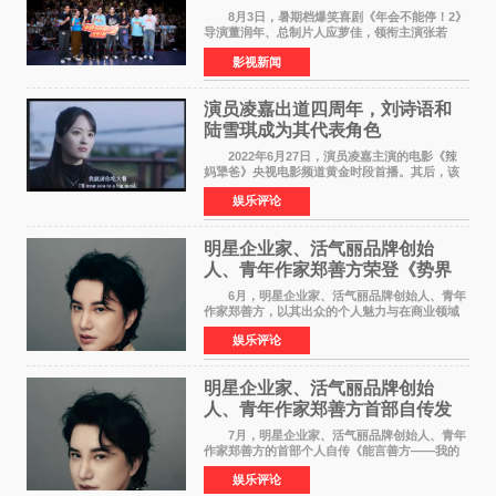
场共鸣
8月3日，暑期档爆笑喜剧《年会不能停！2》
导演董润年、总制片人应萝佳，领衔主演张若
昀、白客，惊喜出演庄达菲，特别主演孙艺洲，
影视新闻
特别出演田雨，友情出演欧阳奋强出席成都路
演，与观众近距离互
演员凌嘉出道四周年，刘诗语和
陆雪琪成为其代表角色
2022年6月27日，演员凌嘉主演的电影《辣
妈犟爸》央视电影频道黄金时段首播。其后，该
电影在央视电影频道多次复播（2022年8月10
娱乐评论
日，2022年9月30日，2023年7月17日，2025年7
月14日）。除了多次复
明星企业家、活气丽品牌创始
人、青年作家郑善方荣登《势界
POWERCIRCLES》6月刊
6月，明星企业家、活气丽品牌创始人、青年
作家郑善方，以其出众的个人魅力与在商业领域
的卓越建树，成功登上《势界
娱乐评论
POWERCIRCLES》，展现了他在时尚与商业领
域的双重影响力。 明星企业家、青
明星企业家、活气丽品牌创始
人、青年作家郑善方首部自传发
布， 书写跨界创业者的成长答卷
7月，明星企业家、活气丽品牌创始人、青年
作家郑善方的首部个人自传《能言善方——我的
跨界人生》正式发行。这本书以他的人生轨迹为
娱乐评论
脉络，首次完整公开了从逐梦少年到横跨美业、