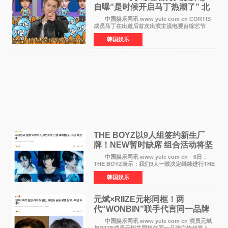
自曝“是时候开启马丁热潮了” 北
美巡演火热进行中
中国娱乐网讯 www yule com cn CORTIS
成员马丁在出道后首次出演主流电视台综艺节
目，展现了多才多艺的魅力。 马丁出演了5日
韩国娱乐
播出的MBC《Radio Star》Fashion与Passion
之间，I&lsquo;m
THE BOYZ以9人组签约新生厂
牌！NEW暂时缺席 组合活动将坚
定不移继续
中国娱乐网讯 www yule com cn 6日，
THE BOYZ表示：我们9人一致决定继续进行THE
BOYZ组合活动，并且已经完成了组合团体活动
韩国娱乐
签约。目前正在新生厂牌下进行活动准备。尚未
离开THE BOYZ原所
元斌×RIIZE元彬同框！两
代“WONBIN”联手代言同一品牌
颜值天花板合体
中国娱乐网讯 www yule com cn 演员元斌
与RIIZE成员元彬共同担任同一品牌广告代言人。