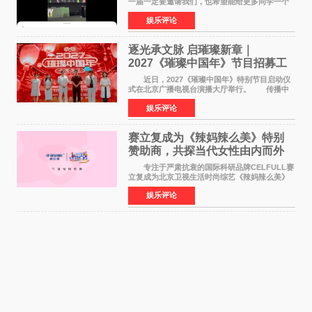
一届一定要邀请我们，也希望能给更多同学一个
来到现场的机会。 2026卓威高校电竞文化节
娱乐评论
已经落下帷幕，在活动结束后，仍有不少高校电
竞社负责人和现
逐光承文脉 启璀璨新章｜
2027《璀璨中国年》节目招募工
作圆满启动
近日，2027《璀璨中国年》特别节目启动仪
式在北京广播电视台演播大厅举行。 传播中
华优秀传统文化，弘扬纯正国风艺术，打造高规
娱乐评论
格、高质感、正能量的文艺盛典，是璀璨中国年
矢志不渝的初心
赛立复成为《辣妈辣么美》特别
赞助商，共探当代女性由内而外
活力美
专注于严肃抗衰的国际科研品牌CELFULL赛
立复成为北京卫视生活时尚综艺《辣妈辣么美》
的特别赞助商,明星辣妈袁咏仪倾情参与，向广大
娱乐评论
都市女性传递健康生活新主张，寄语当代女性在
家庭与自我之间