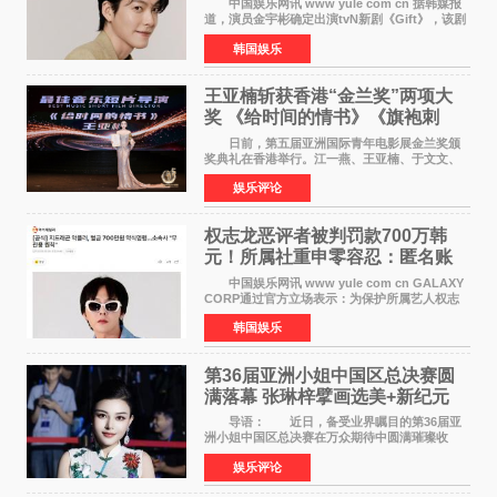
中国娱乐网讯 www yule com cn 据韩媒报
道，演员金宇彬确定出演tvN新剧《Gift》，该剧
预计将于下半年播出，引发观众高度期待。
韩国娱乐
本剧改编自同名网络漫画，讲述一位经历意外事
故后获得特殊
王亚楠斩获香港“金兰奖”两项大
奖 《给时间的情书》《旗袍刺
客》双双获肯定
日前，第五届亚洲国际青年电影展金兰奖颁
奖典礼在香港举行。江一燕、王亚楠、于文文、
李东学等知名演员出席活动。著名演员、导演王
娱乐评论
亚楠凭借音乐故事片《给时间的情书》和院线电
影《旗袍刺客》
权志龙恶评者被判罚款700万韩
元！所属社重申零容忍：匿名账
号也难逃刑责
中国娱乐网讯 www yule com cn GALAXY
CORP通过官方立场表示：为保护所属艺人权志
龙的名誉和权益，将持续对网络上发生的名誉损
韩国娱乐
害、散布虚假事实、侮辱、恶意诽谤等行为采取
法律应对措施。
第36届亚洲小姐中国区总决赛圆
满落幕 张琳梓擘画选美+新纪元
导语： 近日，备受业界瞩目的第36届亚
洲小姐中国区总决赛在万众期待中圆满璀璨收
官。整场盛典汇聚万千芳华，不仅完成了新一届
娱乐评论
美丽代言人的加冕选拔，更在行业发展层面带来
颠覆性突破。活动