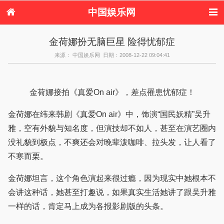
中国娱乐网
首页
新闻
女性
内地娱乐
金荷娜扮无脑巨星 险得忧郁症
港台娱乐
日本娱乐
韩国娱乐
欧美娱乐
来源： 中国娱乐网 日期：2008-12-22 09:04:41
体育花边
音乐新闻
影视新闻
内地明星八卦
港台明星八卦
日本韩国明星
欧美明星八卦
娱乐评论
八卦
金荷娜接拍《真爱On air》，差点罹患忧郁症！
金荷娜在纬来韩剧《真爱On air》中，饰演“国民妖精”吴升
雅，空有外貌与知名度，但演技却不如人，甚至在演艺圈内
没礼貌到极点，不爽还会对晚辈泼咖啡、拉头发，让人看了
不寒而栗。
金荷娜坦言，这个角色演起来很过瘾，因为现实中她根本不
会讲这种话，她甚至打趣说，如果真实生活她讲了跟吴升雅
一样的话，肯定马上成为各报影剧版的头条。