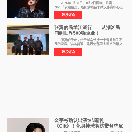
江城记忆”
2026年7月31日、8月2日两晚，许嵩
2026「安泊猜想」巡回演唱会于武汉体育中心主
体育场盛大开唱。许嵩与数万歌迷在此相聚，从
娱乐评论
浪漫惬意的舞台设计到充满诚意与惊喜的现场互
动，共同开启了一场关于
张翼的易学江湖行——从湖湘民
间到世界500强企业！
张翼的传奇，始于湖南长沙一个普通却又不
凡的家庭。说其普通，是因为那里有世俗的烟火
气；说其不凡，是因为家中有一位洞悉天地玄机
娱乐评论
的长者——他的爷爷。作为当地的风水师，爷爷
是张翼走进易学
金宇彬确认出演tvN新剧
《Gift》！化身棒球教练带领垫底
球队逆袭