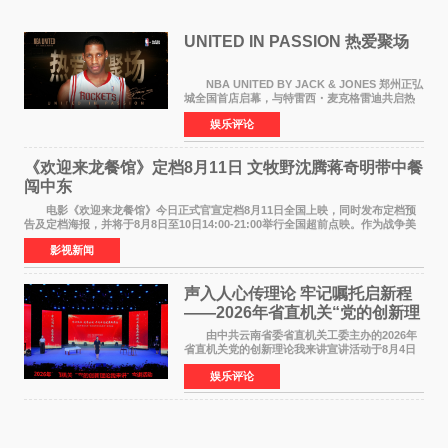
UNITED IN PASSION 热爱聚场
NBA UNITED BY JACK & JONES 郑州正弘
城全国首店启幕，与特雷西・麦克格雷迪共启热
爱 2026 年7 月21 日，
娱乐评论
NBAUNITEDBYJACK&JONES 全国首店，于郑
州正弘城正式启幕。NBA 传奇球星
《欢迎来龙餐馆》定档8月11日 文牧野沈腾蒋奇明带中餐
闯中东
电影《欢迎来龙餐馆》今日正式官宣定档8月11日全国上映，同时发布定档预
告及定档海报，并将于8月8日至10日14:00-21:00举行全国超前点映。作为战争美
食大片，影片讲述的是中国厨师徐福（沈腾
影视新闻
声入人心传理论 牢记嘱托启新程
——2026年省直机关“党的创新理
论我来讲”宣讲活动圆满落幕
由中共云南省委省直机关工委主办的2026年
省直机关党的创新理论我来讲宣讲活动于8月4日
至5日在昆明举办。活动以 "牢记嘱托 感恩奋进
娱乐评论
开创云南发展新局面 "为主题，坚持以新时代中国
特色社会主义