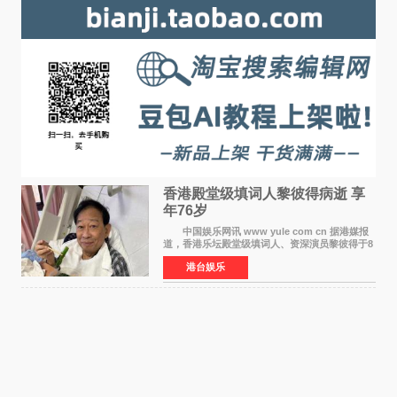
香港殿堂级填词人黎彼得病逝 享
年76岁​
中国娱乐网讯 www yule com cn 据港媒报
道，香港乐坛殿堂级填词人、资深演员黎彼得于8
月5日上午因病离世，终年76岁。好友钟志光透
港台娱乐
露，黎彼得今年3月中风后便卧床休养，身体机能
持续衰退，最