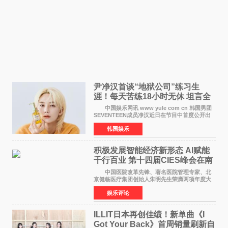
尹净汉首谈“地狱公司”练习生
涯！每天苦练18小时无休 坦言全
靠成员撑过来
中国娱乐网讯 www yule com cn 韩国男团
SEVENTEEN成员净汉近日在节目中首度公开出
道前的残酷练习生经历，并提及经纪公司Pledis
韩国娱乐
娱乐，引发广泛关注。 在8月2日播出的日本
TBS综艺节目《周
积极发展智能经济新形态 Al赋能
千行百业 第十四届CIES峰会在南
京盛大召开
中国医院改革先锋、著名医院管理专家、北
京健临医疗集团创始人朱明先生荣膺两项年度大
奖 2026年7月31日，盛夏金陵，长江之畔，
娱乐评论
以重落地·真务实·强链接为主题的2026&lsquo;人
工智能+&rsquo
ILLIT日本再创佳绩！新单曲《I
Got Your Back》首周销量刷新自