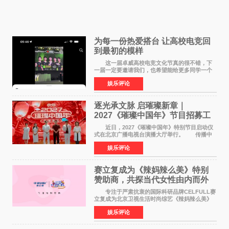
为每一份热爱搭台 让高校电竞回
到最初的模样
这一届卓威高校电竞文化节真的很不错，下
一届一定要邀请我们，也希望能给更多同学一个
来到现场的机会。 2026卓威高校电竞文化节
娱乐评论
已经落下帷幕，在活动结束后，仍有不少高校电
竞社负责人和现
逐光承文脉 启璀璨新章｜
2027《璀璨中国年》节目招募工
作圆满启动
近日，2027《璀璨中国年》特别节目启动仪
式在北京广播电视台演播大厅举行。 传播中
华优秀传统文化，弘扬纯正国风艺术，打造高规
娱乐评论
格、高质感、正能量的文艺盛典，是璀璨中国年
矢志不渝的初心
赛立复成为《辣妈辣么美》特别
赞助商，共探当代女性由内而外
活力美
专注于严肃抗衰的国际科研品牌CELFULL赛
立复成为北京卫视生活时尚综艺《辣妈辣么美》
的特别赞助商,明星辣妈袁咏仪倾情参与，向广大
娱乐评论
都市女性传递健康生活新主张，寄语当代女性在
家庭与自我之间