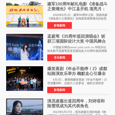
建军100周年献礼电影《准备战斗
之黄继光》中江县开机 项亮月：
以光影为笔，书写英雄赞歌
2026年8月1日，建军99周年之际，院线电影
《准备战斗之黄继光》在特级英雄黄继光的故里
——四川省德阳市中江县黄继光出生地正式开
影视新闻
机。本片出品人、总制片人项亮月主持开机仪
式，&zwnj;特级英雄
孟庭苇《35周年巡回演唱会》斩
获三项国际设计大奖 中国风舞台
美学获全球认可
中国娱乐网讯www yule com cn 华语乐坛
知名歌手孟庭苇孟里花落知多少35周年巡回演唱
会再传喜讯。该演唱会先后荣获美国MUSE
音乐新闻
Creative Awards白金奖（Platinum Winner）、
英国London Design
爆笑喜剧《年会不能停！2》成都
站路演欢乐举办 幽默走心引爆全
场共鸣
8月3日，暑期档爆笑喜剧《年会不能停！2》
导演董润年、总制片人应萝佳，领衔主演张若
昀、白客，惊喜出演庄达菲，特别主演孙艺洲，
影视新闻
特别出演田雨，友情出演欧阳奋强出席成都路
演，与观众近距离互
演员凌嘉出道四周年，刘诗语和
陆雪琪成为其代表角色
2022年6月27日，演员凌嘉主演的电影《辣