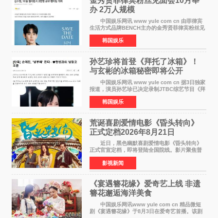
金秀贤菲律宾粉丝见面会10月举
办 2万人规模
中国娱乐网讯 www yule com cn 由菲律宾
生活方式品牌BENCH主办的金秀贤菲律宾粉丝见
面会，将于10月2日在马尼拉SM Mall of
韩国娱乐
Asia（MOA）竞技场举行，预计规模达2万人。
这也是金秀贤自去年陷
孙艺珍将首登《拜托了冰箱》！
与玄彬的冰箱秘密即将公开
中国娱乐网讯 www yule com cn 据3日独家
报道，演员孙艺珍已决定录制JTBC综艺节目《拜
托了冰箱》，目前正在协调具体细节。这是孙艺
韩国娱乐
珍首次公开个人冰箱，也是她婚后首次以玄彬的
妻子身份参与
荒诞喜剧爱情电影《昏头转向》
正式定档2026年8月21日
近日，黑色幽默喜剧爱情电影《昏头转向》
正式官宣定档，即将登陆全国院线。影片聚焦普
通人的荒诞生活，以戏谑诙谐的镜头语言、反转
影视新闻
不断的剧情，融合爆笑喜剧与细腻爱情元素，打
造出一部接地气
《宴遇簪花缘》爱奇艺上线 非遗
簪花邂逅海洋美食
中国娱乐网讯www yule com cn 精品微短
剧《宴遇簪花缘》于8月3日在爱奇艺首播。该剧