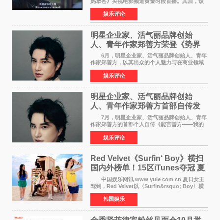
妈犟爸》央视电影频道黄金时段首播。其后，该
电影在央视电影频道多次复播（2022年8月10
娱乐评论
日，2022年9月30日，2023年7月17日，2025年7
月14日）。除了多次复
明星企业家、活气丽品牌创始
人、青年作家郑善方荣登《势界
POWERCIRCLES》6月刊
6月，明星企业家、活气丽品牌创始人、青年
作家郑善方，以其出众的个人魅力与在商业领域
的卓越建树，成功登上《势界
娱乐评论
POWERCIRCLES》，展现了他在时尚与商业领
域的双重影响力。 明星企业家、青
明星企业家、活气丽品牌创始
人、青年作家郑善方首部自传发
布， 书写跨界创业者的成长答卷
7月，明星企业家、活气丽品牌创始人、青年
作家郑善方的首部个人自传《能言善方——我的
跨界人生》正式发行。这本书以他的人生轨迹为
娱乐评论
脉络，首次完整公开了从逐梦少年到横跨美业、
公益等多领域的
Red Velvet《Surfin‘ Boy》横扫
国内外榜单！15区iTunes夺冠 夏
日女王强势回归
中国娱乐网讯 www yule com cn 夏日女王
驾到，Red Velvet以〈Surfin&rsquo; Boy〉横
扫国内外榜单，获得音乐粉丝的热烈反响。
韩国娱乐
Red Velvet于3日发行了夏日迷你专辑《Velvet
Summer》，