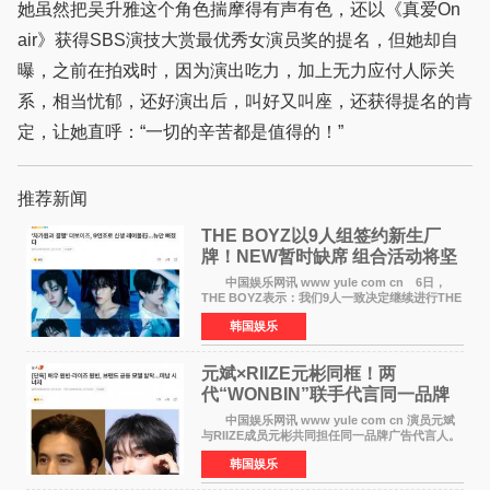
她虽然把吴升雅这个角色揣摩得有声有色，还以《真爱On
air》获得SBS演技大赏最优秀女演员奖的提名，但她却自
曝，之前在拍戏时，因为演出吃力，加上无力应付人际关
系，相当忧郁，还好演出后，叫好又叫座，还获得提名的肯
定，让她直呼：“一切的辛苦都是值得的！”
推荐新闻
THE BOYZ以9人组签约新生厂
牌！NEW暂时缺席 组合活动将坚
定不移继续
中国娱乐网讯 www yule com cn 6日，
THE BOYZ表示：我们9人一致决定继续进行THE
BOYZ组合活动，并且已经完成了组合团体活动
韩国娱乐
签约。目前正在新生厂牌下进行活动准备。尚未
离开THE BOYZ原所
元斌×RIIZE元彬同框！两
代“WONBIN”联手代言同一品牌
颜值天花板合体
中国娱乐网讯 www yule com cn 演员元斌
与RIIZE成员元彬共同担任同一品牌广告代言人。
6日据独家报道，继演员元斌之后，RIIZE元彬最
韩国娱乐
近也被选为某在线中介平台A公司的共同广告代言
人，两人将作