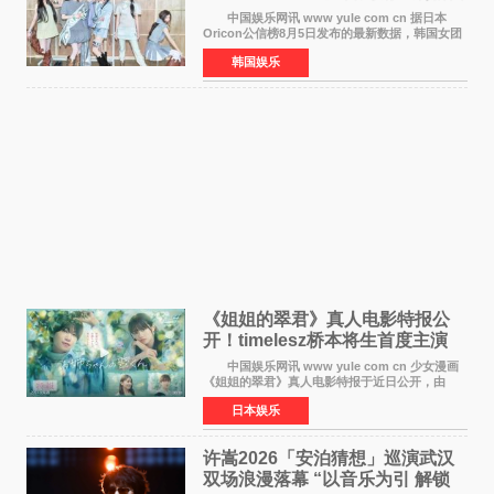
身纪录
中国娱乐网讯 www yule com cn 据日本
Oricon公信榜8月5日发布的最新数据，韩国女团
ILLIT在日本发行的第二张单曲《I Got Your
韩国娱乐
Back》首周销量达到71,009张，成功跻身最新一
期周单曲排行
《姐姐的翠君》真人电影特报公
开！timelesz桥本将生首度主演
12月4日上映
中国娱乐网讯 www yule com cn 少女漫画
《姐姐的翠君》真人电影特报于近日公开，由
timelesz成员桥本将生担任主演，这也是他首次
日本娱乐
担任电影主演，引发高度关注。 女高中生咲
苗翠（中岛瑠菜
许嵩2026「安泊猜想」巡演武汉
双场浪漫落幕 “以音乐为引 解锁