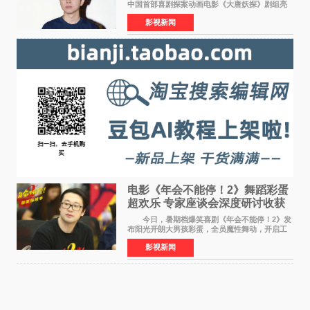
中国首部喜剧探案动画电影《大唐妖探》剧组亮
相西安，举办线下见面会活动。导演程腾、联合
影视新闻
导演黄珉、总制片人曹紫建、制片人李莹莹、领
衔声音出演雷淞然
电影《年会不能停！2》舞蹈彩蛋
超欢乐 专家座谈会深度研讨收获
满满
今日，暑期档爆笑喜剧《年会不能停！2》发
布阳光开朗大男孩彩蛋，全员魔性舞动，开启工
位狂欢模式。影片于昨日同步举办专家座谈会，
影视新闻
导演董润年、总制片人应萝佳出席现场，与一众
业内、学界专家