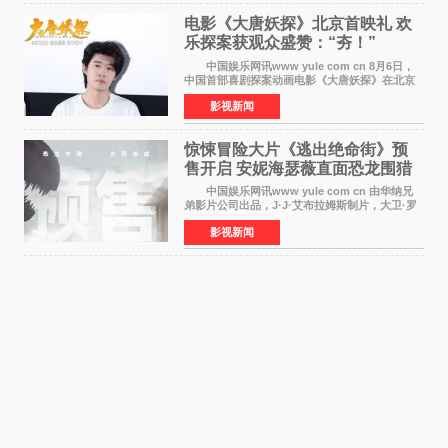
电影《大唐妖探》北京首映礼 欢
乐探案获观众盛赞：“夯！”
中国娱乐网讯www yule com cn 8月6日，
中国首部喜剧探案动画电影《大唐妖探》在北京
举办电影首映礼。导演程腾、联合导演黄珉、总
影视新闻
制片人曹紫建、制片人李莹莹，配音导演张喆，
对白指导程寅，领
惊悚冒险大片《逃出绝命街》预
售开启 安妮海瑟薇直面恐龙围猎
中国娱乐网讯www yule com cn 由华纳兄
弟影片公司出品，J·J·艾布拉姆斯制片，大卫·罗
伯特·米切尔执导，好莱坞巨星安妮·海瑟薇和伊万
影视新闻
·麦克格雷格领衔主演的2026暑期惊悚冒险大片
《逃出绝