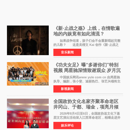
《新·止战之殇》上线，在情歌遍
地的内娱竟有如此清流？
如果战争结束，孩子们会不会重新唱起完整
的儿歌？ 这是吴楷文 Kai 创作《新·止战之
殇》时最初的想法。 从伊朗相关冲突引发的
音乐新闻
地区局势，到世界各地仍在发生的动荡与不安，
战争从来不只
《功夫女足》曝“多谢你们”特别
视频 周星驰深情致谢观众 岁月沉
淀不灭初心
中国娱乐网讯www yule com cn 由周星驰
执导、编剧，张小斐、迪丽热巴、张艺兴领衔主
演，刘嘉玲、佐藤健特别出演，艾米、雪野、蔡
影视新闻
思贝、胡予安、倪好特别介绍的喜剧电影《功夫
女足》释出多谢你
全国政协文化名家齐聚革命老区
井冈山、于都、瑞金，项亮月倾
情献唱《桃花谣》致敬红色沃土
2026年8月4日至6日，全国政协送文化下基
层文艺演出活动深入江西革命老区，相继走进井
冈山、于都长征出发地、瑞金三地。由全国政协
娱乐评论
文化文史和学习委员会副主任、甘肃省政协原主
席欧阳坚率团，一