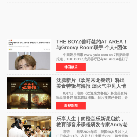
THE BOYZ善旴签约AT AREA！
与Groovy Room联手 个人+团体
活动并行
中国娱乐网讯 www yule com cn 7日据独家
报道，THE BOYZ成员善旴已与AT AREA签订了
专属合约。AT AREA是由知名制作人组合
韩国娱乐
Groovy Room创立的hip-hop厂牌，旗下拥有多
位实力派音乐人，在韩
沈腾新片《欢迎来龙餐馆》释出
美食特辑与海报 烟火气中见人情
温暖
8月7日，电影《欢迎来龙餐馆》释出美食特
辑及菜备好 请就胃版海报。影片预售已开启，并
将于8月8日至10日14:00-21:00举行全国超前点
影视新闻
映。电影《欢迎来龙餐馆》作为战争美食喜剧大
片，讲述了中国
乐享人生｜简橙音乐新课启航，
教育部音乐课程研发专家Andy老
师重磅入驻领航银龄琴声
导语 截至2024年底，我国60岁及以上人
口已突破3 1亿，占总人口比重达22%，银发群体