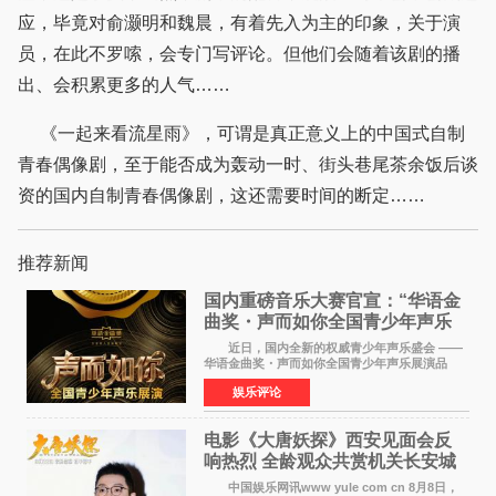
应，毕竟对俞灏明和魏晨，有着先入为主的印象，关于演
员，在此不罗嗦，会专门写评论。但他们会随着该剧的播
出、会积累更多的人气……
《一起来看流星雨》，可谓是真正意义上的中国式自制
青春偶像剧，至于能否成为轰动一时、街头巷尾茶余饭后谈
资的国内自制青春偶像剧，这还需要时间的断定……
推荐新闻
国内重磅音乐大赛官宣：“华语金
曲奖・声而如你全国青少年声乐
展演” 正式启幕，阿沁出任明星总
近日，国内全新的权威青少年声乐盛会 ——
评审
华语金曲奖・声而如你全国青少年声乐展演品
牌，在湖南长沙隆重举行官宣，国内又一高规格
娱乐评论
青少年声乐赛事全面启航。 本赛事由寰宇声
扬联合华语金曲
电影《大唐妖探》西安见面会反
响热烈 全龄观众共赏机关长安城
中国娱乐网讯www yule com cn 8月8日，