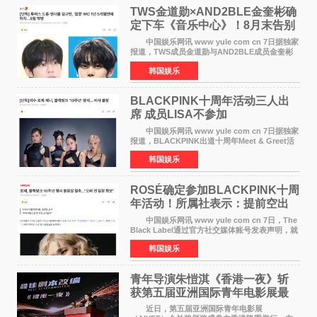
TWS金道勋×AND2BLE金奎彬确
定下车《音乐中心》！8月末告别
MC席位
中国娱乐网讯 www yule com cn 7日据独家
报道，TWS成员金道勋与AND2BLE成员金奎彬
将于8月离开《音乐中心》MC的位置。 金道
韩国娱乐
勋与金奎彬于去年3月与H2H A-NA一起被选为
《音乐中心》MC，约1
BLACKPINK十周年活动三人出
席 成员LISA不参加
中国娱乐网讯 www yule com cn 7日据独家
报道，BLACKPINK出道十周年Meet & Greet活
动将由智秀、ROS&Eacute;、JENNIE出席，
韩国娱乐
LISA将缺席。 此前BLACKPINK所属社YG并
未为组合出道十周年做
ROSÉ确定参加BLACKPINK十周
年活动！所属社表示：提前空出
了时间
中国娱乐网讯 www yule com cn 7日，The
Black Label通过官方社交媒体账号发表声明，就
近期网络上关于ROS&Eacute;个人行程及是否参
韩国娱乐
加BLACKPINK出道纪念活动的种种猜测作出正
式回应。 Th
青年导演朱愷淇《香港一夜》斩
获第五届亚洲国际青年电影展最
佳剧本改编奖
近日，第五届亚洲国际青年电影展