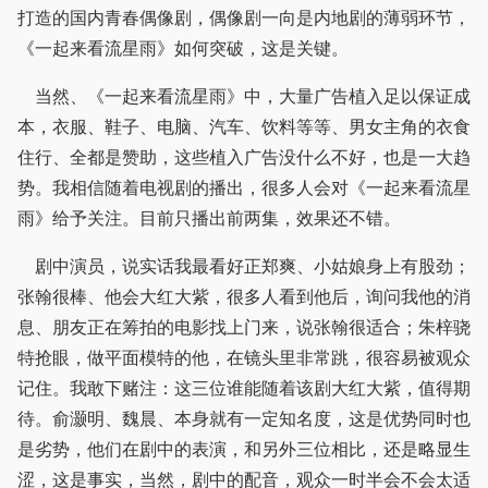
打造的国内青春偶像剧，偶像剧一向是内地剧的薄弱环节，
《一起来看流星雨》如何突破，这是关键。
当然、《一起来看流星雨》中，大量广告植入足以保证成
本，衣服、鞋子、电脑、汽车、饮料等等、男女主角的衣食
住行、全都是赞助，这些植入广告没什么不好，也是一大趋
势。我相信随着电视剧的播出，很多人会对《一起来看流星
雨》给予关注。目前只播出前两集，效果还不错。
剧中演员，说实话我最看好正郑爽、小姑娘身上有股劲；
张翰很棒、他会大红大紫，很多人看到他后，询问我他的消
息、朋友正在筹拍的电影找上门来，说张翰很适合；朱梓骁
特抢眼，做平面模特的他，在镜头里非常跳，很容易被观众
记住。我敢下赌注：这三位谁能随着该剧大红大紫，值得期
待。俞灏明、魏晨、本身就有一定知名度，这是优势同时也
是劣势，他们在剧中的表演，和另外三位相比，还是略显生
涩，这是事实，当然，剧中的配音，观众一时半会不会太适