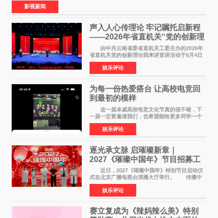
食大片，影片讲述的是中国厨师徐福（沈腾
影视新闻
声入人心传理论 牢记嘱托启新程
——2026年省直机关“党的创新理
论我来讲”宣讲活动圆满落幕
由中共云南省委省直机关工委主办的2026年
省直机关党的创新理论我来讲宣讲活动于8月4日
至5日在昆明举办。活动以 "牢记嘱托 感恩奋进
娱乐评论
开创云南发展新局面 "为主题，坚持以新时代中国
特色社会主义
为每一份热爱搭台 让高校电竞回
到最初的模样
这一届卓威高校电竞文化节真的很不错，下
一届一定要邀请我们，也希望能给更多同学一个
来到现场的机会。 2026卓威高校电竞文化节
娱乐评论
已经落下帷幕，在活动结束后，仍有不少高校电
竞社负责人和现
逐光承文脉 启璀璨新章｜
2027《璀璨中国年》节目招募工
作圆满启动
近日，2027《璀璨中国年》特别节目启动仪
式在北京广播电视台演播大厅举行。 传播中
华优秀传统文化，弘扬纯正国风艺术，打造高规
娱乐评论
格、高质感、正能量的文艺盛典，是璀璨中国年
矢志不渝的初心
赛立复成为《辣妈辣么美》特别