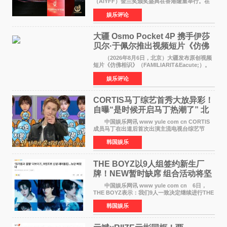
（AIYFF）金兰奖颁奖盛典在香港隆重举行。在
这场汇聚数百位海内外电影人、文化界人士及媒
娱乐评论
体代表的亚洲青年影视盛会上，香港本土电影
《香港一夜》（Dawn in Ho
大疆 Osmo Pocket 4P 携手伊莎
贝尔·于佩尔推出视频短片《仿佛
相识》
（2026年8月6日，北京）大疆发布原创视频
短片《仿佛相识》（FAMILIARIT&Eacute;）。
视频短片由戛纳国际电影节最佳女演员伊莎贝尔·
娱乐评论
于佩尔（Isabelle Huppert）主演，全程使用大
疆首款双主摄口
CORTIS马丁综艺首秀大放异彩！
自曝“是时候开启马丁热潮了” 北
美巡演火热进行中
中国娱乐网讯 www yule com cn CORTIS
成员马丁在出道后首次出演主流电视台综艺节
目，展现了多才多艺的魅力。 马丁出演了5日
韩国娱乐
播出的MBC《Radio Star》Fashion与Passion
之间，I&lsquo;m
THE BOYZ以9人组签约新生厂
牌！NEW暂时缺席 组合活动将坚
定不移继续
中国娱乐网讯 www yule com cn 6日，
THE BOYZ表示：我们9人一致决定继续进行THE
BOYZ组合活动，并且已经完成了组合团体活动
韩国娱乐
签约。目前正在新生厂牌下进行活动准备。尚未
离开THE BOYZ原所