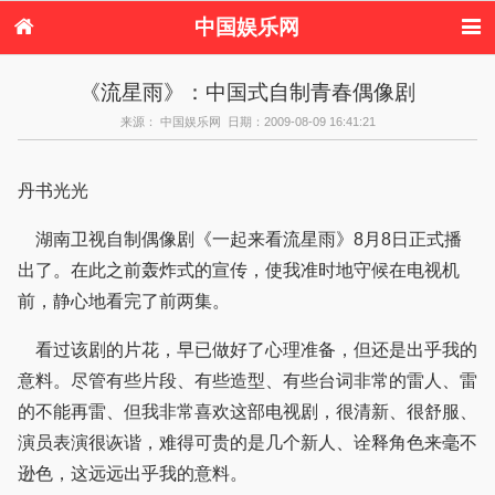
中国娱乐网
首页
新闻
女性
内地娱乐
《流星雨》：中国式自制青春偶像剧
港台娱乐
日本娱乐
韩国娱乐
欧美娱乐
来源： 中国娱乐网 日期：2009-08-09 16:41:21
体育花边
音乐新闻
影视新闻
内地明星八卦
港台明星八卦
日本韩国明星
欧美明星八卦
娱乐评论
八卦
丹书光光
湖南卫视自制偶像剧《一起来看流星雨》8月8日正式播
出了。在此之前轰炸式的宣传，使我准时地守候在电视机
前，静心地看完了前两集。
看过该剧的片花，早已做好了心理准备，但还是出乎我的
意料。尽管有些片段、有些造型、有些台词非常的雷人、雷
的不能再雷、但我非常喜欢这部电视剧，很清新、很舒服、
演员表演很诙谐，难得可贵的是几个新人、诠释角色来毫不
逊色，这远远出乎我的意料。