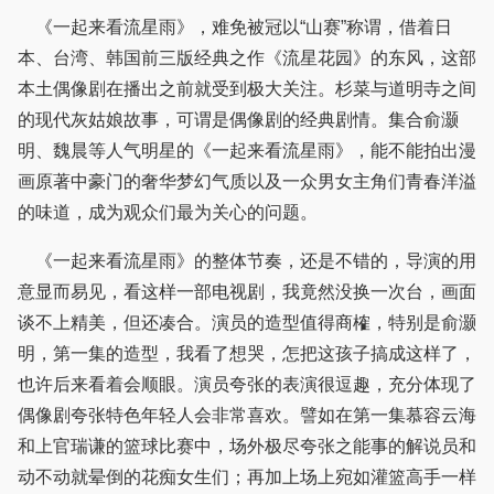
《一起来看流星雨》，难免被冠以“山赛”称谓，借着日
本、台湾、韩国前三版经典之作《流星花园》的东风，这部
本土偶像剧在播出之前就受到极大关注。杉菜与道明寺之间
的现代灰姑娘故事，可谓是偶像剧的经典剧情。集合俞灏
明、魏晨等人气明星的《一起来看流星雨》，能不能拍出漫
画原著中豪门的奢华梦幻气质以及一众男女主角们青春洋溢
的味道，成为观众们最为关心的问题。
《一起来看流星雨》的整体节奏，还是不错的，导演的用
意显而易见，看这样一部电视剧，我竟然没换一次台，画面
谈不上精美，但还凑合。演员的造型值得商榷，特别是俞灏
明，第一集的造型，我看了想哭，怎把这孩子搞成这样了，
也许后来看着会顺眼。演员夸张的表演很逗趣，充分体现了
偶像剧夸张特色年轻人会非常喜欢。譬如在第一集慕容云海
和上官瑞谦的篮球比赛中，场外极尽夸张之能事的解说员和
动不动就晕倒的花痴女生们；再加上场上宛如灌篮高手一样