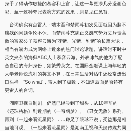
身手了得动作敏捷的慕容和上官，让这一幕更添几分漫画色
彩。至于这种夸张表演方式的效果，则是见仁见智。
台词确实有点雷人：端木磊和楚雨荨初次见面就因为脑不
脑残的问题争论不休。而楚雨荨充满正义感气势万丈斥责高
傲的富家公子慕容云海为“花猪、光猪、乳猪”的长篇大论，
相当有潜力成为网络上近来的热门讨论话题。讲话时不时中
英文夹杂的海归ABC人士慕容云海。外表帅气的他为了配
合自己的海归身份，频繁秀英文。在国际金融课上与年轻的
大学老师说流利的英文不算，在日常生活对话中还经常迸出
口头禅：“So what”，雷人到了极致，不知道后面是否还有
更雷人的台词。
湖南卫视自制剧、俨然已经尝到了甜头，从10年前的
《还珠格格》到近期的《一帘幽梦》、《丑女无敌》系列、
再到《一起来看流星雨》……赚足了眼球不说，受益那是相
当地可观。《一起来看流星雨》是湖南卫视和天娱传媒共同