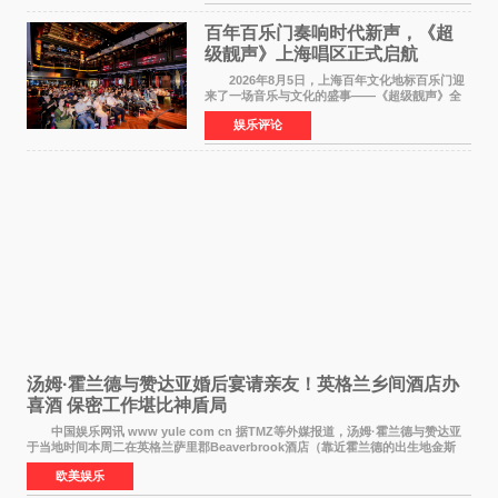
此后，账号持续沿
百年百乐门奏响时代新声，《超
级靓声》上海唱区正式启航
2026年8月5日，上海百年文化地标百乐门迎
来了一场音乐与文化的盛事——《超级靓声》全
国励志音乐公益节目上海唱区新闻发布会暨启动
娱乐评论
仪式在此隆重举行。各界领导、嘉宾与媒体朋友
齐聚一堂，共同
汤姆·霍兰德与赞达亚婚后宴请亲友！英格兰乡间酒店办
喜酒 保密工作堪比神盾局
中国娱乐网讯 www yule com cn 据TMZ等外媒报道，汤姆·霍兰德与赞达亚
于当地时间本周二在英格兰萨里郡Beaverbrook酒店（靠近霍兰德的出生地金斯
顿）举办婚宴，邀请家人与朋友们喝喜酒，庆祝
欧美娱乐