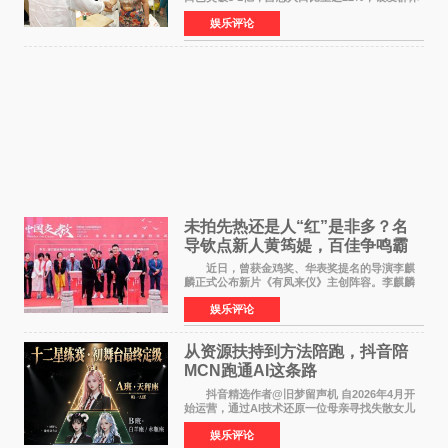
的精神文化需求日益凸显。2024年1月，国务院办
娱乐评论
公厅印发《关于发展银发经济增进老年人福祉的
意见》——这是
未拍先热还是人“红”是非多？名
导钦点新人黄筠媞，百佳争鸣霸
气回应
近日，曾获金鸡奖、华表奖提名的导演李麒
麟正式公布新片《有凤来仪》主创阵容。李麒麟
早年凭电影《华容道》获得金鸡奖、华表奖提
娱乐评论
名，此后长期参与国内外电影制作，其担任制片
人参与的作品亦曾
从资源扶持到方法陪跑，抖音陪
MCN跑通AI这条路
抖音精选作者@旧梦留声机 自2026年4月开
始运营，通过AI技术还原一位母亲寻找失散女儿
的故事，凭借强情感表达获得大量用户关注，发
娱乐评论
布仅21小时便获得超1亿曝光、超1000万互动。