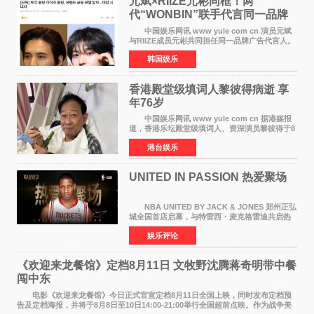
元斌×RIIZE元彬同框！两
代“WONBIN”联手代言同一品牌
颜值天花板合体
中国娱乐网讯 www yule com cn 演员元斌
与RIIZE成员元彬共同担任同一品牌广告代言人。
6日据独家报道，继演员元斌之后，RIIZE元彬最
韩国娱乐
近也被选为某在线中介平台A公司的共同广告代言
人，两人将作
香港殿堂级填词人黎彼得病逝 享
年76岁​
中国娱乐网讯 www yule com cn 据港媒报
道，香港乐坛殿堂级填词人、资深演员黎彼得于8
月5日上午因病离世，终年76岁。好友钟志光透
港台娱乐
露，黎彼得今年3月中风后便卧床休养，身体机能
持续衰退，最
UNITED IN PASSION 热爱聚场
NBA UNITED BY JACK & JONES 郑州正弘
城全国首店启幕，与特雷西・麦克格雷迪共启热
爱 2026 年7 月21 日，
娱乐评论
NBAUNITEDBYJACK&JONES 全国首店，于郑
州正弘城正式启幕。NBA 传奇球星
《欢迎来龙餐馆》定档8月11日 文牧野沈腾蒋奇明带中餐
闯中东
电影《欢迎来龙餐馆》今日正式官宣定档8月11日全国上映，同时发布定档预
告及定档海报，并将于8月8日至10日14:00-21:00举行全国超前点映。作为战争美