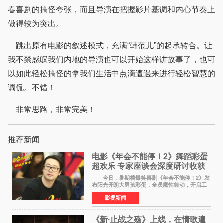
春喜剧的搞怪夸张，而且导演在把握影片基调和内心节奏上
做得较为突出。
跳出原有电影的叙述模式，充满“韩范儿”的起承转合。让
我不禁感叹我们内地的导演也可以开始这样讲故事了，也可
以如此轻松搞怪的拿我们生活中点滴遭遇来进行轻松智慧的
调侃。不错！
非常思路，非常完美！
推荐新闻
电影《年会不能停！2》舞蹈彩蛋
超欢乐 专家座谈会深度研讨收获
满满
今日，暑期档爆笑喜剧《年会不能停！2》发
布阳光开朗大男孩彩蛋，全员魔性舞动，开启工
位狂欢模式。影片于昨日同步举办专家座谈会，
影视新闻
导演董润年、总制片人应萝佳出席现场，与一众
业内、学界专家
《新·止战之殇》上线，在情歌遍