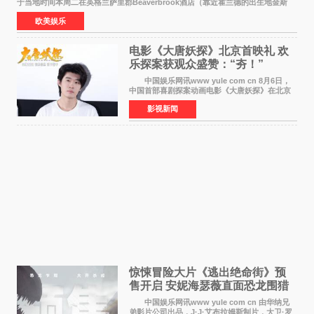
于当地时间本周二在英格兰萨里郡Beaverbrook酒店（靠近霍兰德的出生地金斯
顿）举办婚宴，邀请家人与朋友们喝喜酒，庆祝
欧美娱乐
电影《大唐妖探》北京首映礼 欢
乐探案获观众盛赞：“夯！”
中国娱乐网讯www yule com cn 8月6日，
中国首部喜剧探案动画电影《大唐妖探》在北京
举办电影首映礼。导演程腾、联合导演黄珉、总
影视新闻
制片人曹紫建、制片人李莹莹，配音导演张喆，
对白指导程寅，领
惊悚冒险大片《逃出绝命街》预
售开启 安妮海瑟薇直面恐龙围猎
中国娱乐网讯www yule com cn 由华纳兄
弟影片公司出品，J·J·艾布拉姆斯制片，大卫·罗