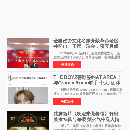
全国政协文化名家齐聚革命老区
井冈山、于都、瑞金，项亮月倾
情献唱《桃花谣》致敬红色沃土
2026年8月4日至6日，全国政协送文化下基
层文艺演出活动深入江西革命老区，相继走进井
冈山、于都长征出发地、瑞金三地。由全国政协
娱乐评论
文化文史和学习委员会副主任、甘肃省政协原主
席欧阳坚率团，一
THE BOYZ善旴签约AT AREA！
与Groovy Room联手 个人+团体
活动并行
中国娱乐网讯 www yule com cn 7日据独家
报道，THE BOYZ成员善旴已与AT AREA签订了
专属合约。AT AREA是由知名制作人组合
韩国娱乐
Groovy Room创立的hip-hop厂牌，旗下拥有多
位实力派音乐人，在韩
沈腾新片《欢迎来龙餐馆》释出
美食特辑与海报 烟火气中见人情
温暖
8月7日，电影《欢迎来龙餐馆》释出美食特