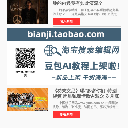
地的内娱竟有如此清流？
如果战争结束，孩子们会不会重新唱起完整
的儿歌？ 这是吴楷文 Kai 创作《新·止战之
殇》时最初的想法。 从伊朗相关冲突引发的
音乐新闻
地区局势，到世界各地仍在发生的动荡与不安，
战争从来不只
《功夫女足》曝“多谢你们”特别
视频 周星驰深情致谢观众 岁月沉
淀不灭初心
中国娱乐网讯www yule com cn 由周星驰
执导、编剧，张小斐、迪丽热巴、张艺兴领衔主
演，刘嘉玲、佐藤健特别出演，艾米、雪野、蔡
影视新闻
思贝、胡予安、倪好特别介绍的喜剧电影《功夫
女足》释出多谢你