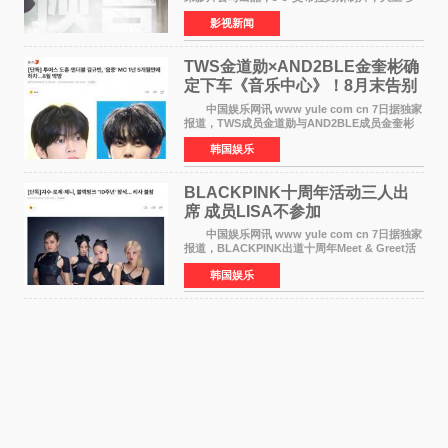
伯特·米切尔执导，好莱坞巨星安妮·海瑟薇和伊万
影视新闻
·麦克格雷格领衔主演的2026暑期惊悚冒险大片
《逃出绝
TWS金道勋×AND2BLE金奎彬确
定下车《音乐中心》！8月末告别
MC席位
中国娱乐网讯 www yule com cn 7日据独家
报道，TWS成员金道勋与AND2BLE成员金奎彬
将于8月离开《音乐中心》MC的位置。 金道
韩国娱乐
勋与金奎彬于去年3月与H2H A-NA一起被选为
《音乐中心》MC，约1
BLACKPINK十周年活动三人出
席 成员LISA不参加
中国娱乐网讯 www yule com cn 7日据独家
报道，BLACKPINK出道十周年Meet & Greet活
动将由智秀、ROS&Eacute;、JENNIE出席，
韩国娱乐
LISA将缺席。 此前BLACKPINK所属社YG并
未为组合出道十周年做