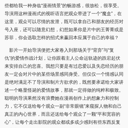
些都给我一种身临“漫画情景”的畅游感，很放松，很享受。
导演用这种漫画式的视听语言把观众带进了一个“魔盒”，在
这里，观众可以尽情的发泄，既可以拿自己和朋友的经历对
号入座，还可以随意幻想，幻想如果你是片中的王菁菁或是
苏菲，你会选取怎样的招式来赢回本应属于自己的幸福？
影片一开始导演便把大家卷入到那场关于“背弃”与“复
仇”的爱情作战计划，让你跟着主人公命运轨迹的跌宕起伏
来安排自己的悲喜。我想只要是有过恋爱以及失恋经历的朋
友一定会对片中的某些场景感同身受。但仅仅一个情感认同
是绝对满足不了导演和制片方欲求的，既然要承诺给大家讲
述一个略显怪诞的爱情故事，那就一定得做的纯粹和极致。
聪明的导演果然没有浪费她在漫画创作上的想象力和控制
力，它不仅送给每个观众一副“非常眼镜”来窥探人物和自己
真正的内心世界，而且还送给每个观众了一颗“平和宽容的
心”，让每个走出影院的观众都或多或少感到有些东西反复