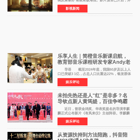
辑及菜备好 请就胃版海报。影片预售已开启，并
将于8月8日至10日14:00-21:00举行全国超前点
影视新闻
映。电影《欢迎来龙餐馆》作为战争美食喜剧大
片，讲述了中国
乐享人生｜简橙音乐新课启航，
教育部音乐课程研发专家Andy老
师重磅入驻领航银龄琴声
导语 截至2024年底，我国60岁及以上人
口已突破3 1亿，占总人口比重达22%，银发群体
的精神文化需求日益凸显。2024年1月，国务院办
娱乐评论
公厅印发《关于发展银发经济增进老年人福祉的
意见》——这是
未拍先热还是人“红”是非多？名
导钦点新人黄筠媞，百佳争鸣霸
气回应
近日，曾获金鸡奖、华表奖提名的导演李麒
麟正式公布新片《有凤来仪》主创阵容。李麒麟
早年凭电影《华容道》获得金鸡奖、华表奖提
娱乐评论
名，此后长期参与国内外电影制作，其担任制片
人参与的作品亦曾
从资源扶持到方法陪跑，抖音陪