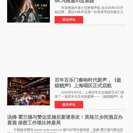
MCN跑通AI这条路
抖音精选作者@旧梦留声机 自2026年4月开
始运营，通过AI技术还原一位母亲寻找失散女儿
的故事，凭借强情感表达获得大量用户关注，发
娱乐评论
布仅21小时便获得超1亿曝光、超1000万互动。
此后，账号持续沿
百年百乐门奏响时代新声，《超
级靓声》上海唱区正式启航
2026年8月5日，上海百年文化地标百乐门迎
来了一场音乐与文化的盛事——《超级靓声》全
国励志音乐公益节目上海唱区新闻发布会暨启动
娱乐评论
仪式在此隆重举行。各界领导、嘉宾与媒体朋友
齐聚一堂，共同
汤姆·霍兰德与赞达亚婚后宴请亲友！英格兰乡间酒店办
喜酒 保密工作堪比神盾局
中国娱乐网讯 www yule com cn 据TMZ等外媒报道，汤姆·霍兰德与赞达亚