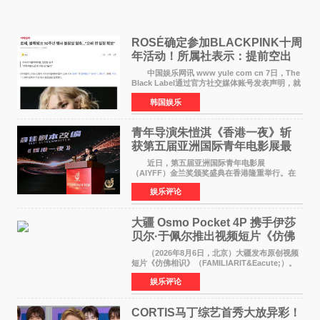
ROSÉ确定参加BLACKPINK十周
年活动！所属社表示：提前空出
了时间
中国娱乐网讯 www yule com cn 7日，The
Black Label通过官方社交媒体账号发表声明，就
近期网络上关于ROS&Eacute;个人行程及是否参
韩国娱乐
加BLACKPINK出道纪念活动的种种猜测作出正
式回应。 Th
青年导演朱愷淇《香港一夜》斩
获第五届亚洲国际青年电影展最
佳剧本改编奖
近日，第五届亚洲国际青年电影展
（AIYFF）金兰奖颁奖盛典在香港隆重举行。在
这场汇聚数百位海内外电影人、文化界人士及媒
娱乐评论
体代表的亚洲青年影视盛会上，香港本土电影
《香港一夜》（Dawn in Ho
大疆 Osmo Pocket 4P 携手伊莎
贝尔·于佩尔推出视频短片《仿佛
相识》
（2026年8月6日，北京）大疆发布原创视频
短片《仿佛相识》（FAMILIARIT&Eacute;）。
视频短片由戛纳国际电影节最佳女演员伊莎贝尔·
娱乐评论
于佩尔（Isabelle Huppert）主演，全程使用大
疆首款双主摄口
CORTIS马丁综艺首秀大放异彩！