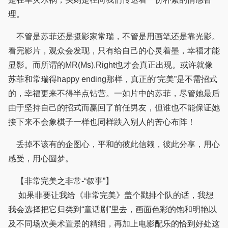
理。
不管是苏菲还是摄影家常瑞，不管是用画笔还是靠光影。
看完影片，观众会发现，只有给自己的心灵着墨，幸福才能
显影。而所谓的MR(Ms).Right也才会真正出现。或许就像
苏菲和常瑞得happy ending那样，真正的“完美”是不需招式
的，幸福更来不得半点钻营。一如片中的苏菲，尽管她最后
由于坚持自己的招式而赢回了前任男友，但谁也不能保证她
接下来不会象棋子一样也同样跌入别人的苦心布阵！
丢掉不该有的企图心，平和的彼此信赖，彼此分享，用心
感受，用心圆梦。
【非常完美之非常-“叙事”】
如果非要让我给《非常完美》盖个戳排个队的话，我想
我会选择把它归类到“童话剧”里去，画面色彩的饱和明艳以
及不同场次美术置景的精细，再加上电影配乐的恰到好处这