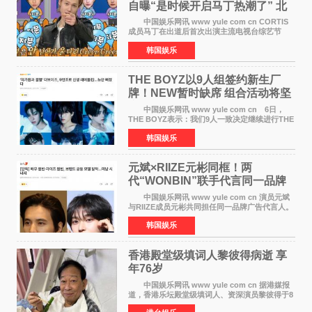
自曝“是时候开启马丁热潮了” 北
美巡演火热进行中
中国娱乐网讯 www yule com cn CORTIS
成员马丁在出道后首次出演主流电视台综艺节
目，展现了多才多艺的魅力。 马丁出演了5日
韩国娱乐
播出的MBC《Radio Star》Fashion与Passion
之间，I&lsquo;m
THE BOYZ以9人组签约新生厂
牌！NEW暂时缺席 组合活动将坚
定不移继续
中国娱乐网讯 www yule com cn 6日，
THE BOYZ表示：我们9人一致决定继续进行THE
BOYZ组合活动，并且已经完成了组合团体活动
韩国娱乐
签约。目前正在新生厂牌下进行活动准备。尚未
离开THE BOYZ原所
元斌×RIIZE元彬同框！两
代“WONBIN”联手代言同一品牌
颜值天花板合体
中国娱乐网讯 www yule com cn 演员元斌
与RIIZE成员元彬共同担任同一品牌广告代言人。
6日据独家报道，继演员元斌之后，RIIZE元彬最
韩国娱乐
近也被选为某在线中介平台A公司的共同广告代言
人，两人将作
香港殿堂级填词人黎彼得病逝 享
年76岁​
中国娱乐网讯 www yule com cn 据港媒报
道，香港乐坛殿堂级填词人、资深演员黎彼得于8
月5日上午因病离世，终年76岁。好友钟志光透