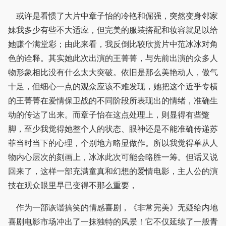
或许是看惯了大片中章子怡的冷艳和倔强，突然变身邻家
妹我多少有些不大适应，但完美的服装搭配和妆容就足以给
她赚个满堂彩；由此来看，我反倒比较欣赏片中范冰冰对角
色的诠释。其实她此次出演的王菁菁，与先前出演的众多人
物形象相比没有什么太大突破。依旧是那么美艳动人，傲气
十足，但细心一点的观众应该不难发现，她把这个近乎专横
的王菁菁在爱情保卫战的不同阶段所表现出的情绪，准确生
动的传达了出来。而章子怡在这点处理上，则显得有些蹩
脚，至少我觉得她整个人的状态、眼神还是不能准确传递苏
菲当时当下的心理，个别地方略显做作。所以我觉得单从人
物内心层次的刻画上，冰冰此次可能会略胜一筹。但话又说
回来了，这样一部充满童真和幻想的爱情电影，主人公的演
技在观众眼里早已变得不那么重要，
作为一部诙谐搞笑的情感喜剧，《非常完美》无疑给内地
喜剧电影市场冲出了一抹独特的风景！它不仅延续了一般青