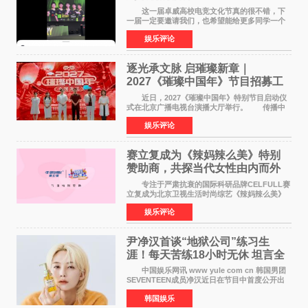
这一届卓威高校电竞文化节真的很不错，下
一届一定要邀请我们，也希望能给更多同学一个
来到现场的机会。 2026卓威高校电竞文化节
娱乐评论
已经落下帷幕，在活动结束后，仍有不少高校电
竞社负责人和现
逐光承文脉 启璀璨新章｜
2027《璀璨中国年》节目招募工
作圆满启动
近日，2027《璀璨中国年》特别节目启动仪
式在北京广播电视台演播大厅举行。 传播中
华优秀传统文化，弘扬纯正国风艺术，打造高规
娱乐评论
格、高质感、正能量的文艺盛典，是璀璨中国年
矢志不渝的初心
赛立复成为《辣妈辣么美》特别
赞助商，共探当代女性由内而外
活力美
专注于严肃抗衰的国际科研品牌CELFULL赛
立复成为北京卫视生活时尚综艺《辣妈辣么美》
的特别赞助商,明星辣妈袁咏仪倾情参与，向广大
娱乐评论
都市女性传递健康生活新主张，寄语当代女性在
家庭与自我之间
尹净汉首谈“地狱公司”练习生
涯！每天苦练18小时无休 坦言全
靠成员撑过来
中国娱乐网讯 www yule com cn 韩国男团
SEVENTEEN成员净汉近日在节目中首度公开出
道前的残酷练习生经历，并提及经纪公司Pledis
韩国娱乐
娱乐，引发广泛关注。 在8月2日播出的日本