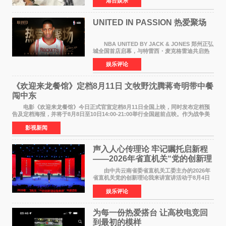
港台娱乐
露，黎彼得今年3月中风后便卧床休养，身体机能
持续衰退，最
UNITED IN PASSION 热爱聚场
NBA UNITED BY JACK & JONES 郑州正弘
城全国首店启幕，与特雷西・麦克格雷迪共启热
爱 2026 年7 月21 日，
娱乐评论
NBAUNITEDBYJACK&JONES 全国首店，于郑
州正弘城正式启幕。NBA 传奇球星
《欢迎来龙餐馆》定档8月11日 文牧野沈腾蒋奇明带中餐
闯中东
电影《欢迎来龙餐馆》今日正式官宣定档8月11日全国上映，同时发布定档预
告及定档海报，并将于8月8日至10日14:00-21:00举行全国超前点映。作为战争美
食大片，影片讲述的是中国厨师徐福（沈腾
影视新闻
声入人心传理论 牢记嘱托启新程
——2026年省直机关“党的创新理
论我来讲”宣讲活动圆满落幕
由中共云南省委省直机关工委主办的2026年
省直机关党的创新理论我来讲宣讲活动于8月4日
至5日在昆明举办。活动以 "牢记嘱托 感恩奋进
娱乐评论
开创云南发展新局面 "为主题，坚持以新时代中国
特色社会主义
为每一份热爱搭台 让高校电竞回
到最初的模样