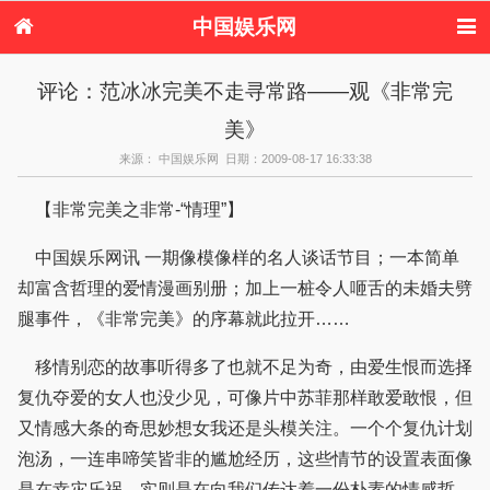
中国娱乐网
首页
新闻
女性
内地娱乐
评论：范冰冰完美不走寻常路——观《非常完
港台娱乐
日本娱乐
韩国娱乐
欧美娱乐
美》
体育花边
音乐新闻
影视新闻
内地明星八卦
港台明星八卦
日本韩国明星
欧美明星八卦
娱乐评论
来源： 中国娱乐网 日期：2009-08-17 16:33:38
八卦
【非常完美之非常-“情理”】
中国娱乐网讯 一期像模像样的名人谈话节目；一本简单
却富含哲理的爱情漫画别册；加上一桩令人咂舌的未婚夫劈
腿事件，《非常完美》的序幕就此拉开……
移情别恋的故事听得多了也就不足为奇，由爱生恨而选择
复仇夺爱的女人也没少见，可像片中苏菲那样敢爱敢恨，但
又情感大条的奇思妙想女我还是头模关注。一个个复仇计划
泡汤，一连串啼笑皆非的尴尬经历，这些情节的设置表面像
是在幸灾乐祸，实则是在向我们传达着一份朴素的情感哲