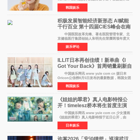
道前的残酷练习生经历，并提及经纪公司Pledis
韩国娱乐
娱乐，引发广泛关注。 在8月2日播出的日本
TBS综艺节目《周
积极发展智能经济新形态 Al赋能
千行百业 第十四届CIES峰会在南
京盛大召开
中国医院改革先锋、著名医院管理专家、北
京健临医疗集团创始人朱明先生荣膺两项年度大
奖 2026年7月31日，盛夏金陵，长江之畔，
娱乐评论
以重落地·真务实·强链接为主题的2026&lsquo;人
工智能+&rsquo
ILLIT日本再创佳绩！新单曲《I
Got Your Back》首周销量刷新自
身纪录
中国娱乐网讯 www yule com cn 据日本
Oricon公信榜8月5日发布的最新数据，韩国女团
ILLIT在日本发行的第二张单曲《I Got Your
韩国娱乐
Back》首周销量达到71,009张，成功跻身最新一
期周单曲排行
《姐姐的翠君》真人电影特报公
开！timelesz桥本将生首度主演
12月4日上映
中国娱乐网讯 www yule com cn 少女漫画
《姐姐的翠君》真人电影特报于近日公开，由
timelesz成员桥本将生担任主演，这也是他首次
日本娱乐
担任电影主演，引发高度关注。 女高中生咲
苗翠（中岛瑠菜
许嵩2026「安泊猜想」巡演武汉