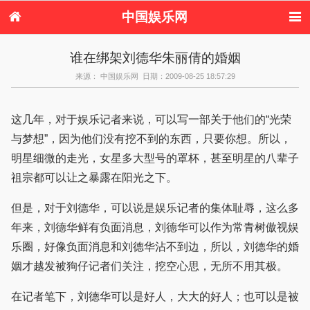
中国娱乐网
首页
新闻
女性
内地娱乐
谁在绑架刘德华朱丽倩的婚姻
港台娱乐
日本娱乐
韩国娱乐
欧美娱乐
来源： 中国娱乐网 日期：2009-08-25 18:57:29
体育花边
音乐新闻
影视新闻
内地明星八卦
港台明星八卦
日本韩国明星
欧美明星八卦
娱乐评论
八卦
这几年，对于娱乐记者来说，可以写一部关于他们的“光荣
与梦想”，因为他们没有挖不到的东西，只要你想。所以，
明星细微的走光，女星多大型号的罩杯，甚至明星的八辈子
祖宗都可以让之暴露在阳光之下。
但是，对于刘德华，可以说是娱乐记者的集体耻辱，这么多
年来，刘德华鲜有负面消息，刘德华可以作为常青树傲视娱
乐圈，好像负面消息和刘德华沾不到边，所以，刘德华的婚
姻才越发被狗仔记者们关注，挖空心思，无所不用其极。
在记者笔下，刘德华可以是好人，大大的好人；也可以是被