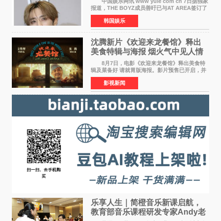
中国娱乐网讯 www yule com cn 7日据独家
报道，THE BOYZ成员善旴已与AT AREA签订了
专属合约。AT AREA是由知名制作人组合
韩国娱乐
Groovy Room创立的hip-hop厂牌，旗下拥有多
位实力派音乐人，在韩
沈腾新片《欢迎来龙餐馆》释出
美食特辑与海报 烟火气中见人情
温暖
8月7日，电影《欢迎来龙餐馆》释出美食特
辑及菜备好 请就胃版海报。影片预售已开启，并
将于8月8日至10日14:00-21:00举行全国超前点
影视新闻
映。电影《欢迎来龙餐馆》作为战争美食喜剧大
片，讲述了中国
乐享人生｜简橙音乐新课启航，
教育部音乐课程研发专家Andy老