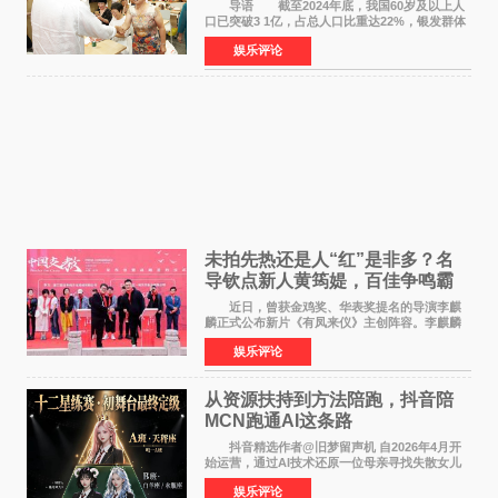
师重磅入驻领航银龄琴声
导语 截至2024年底，我国60岁及以上人
口已突破3 1亿，占总人口比重达22%，银发群体
的精神文化需求日益凸显。2024年1月，国务院办
娱乐评论
公厅印发《关于发展银发经济增进老年人福祉的
意见》——这是
未拍先热还是人“红”是非多？名
导钦点新人黄筠媞，百佳争鸣霸
气回应
近日，曾获金鸡奖、华表奖提名的导演李麒
麟正式公布新片《有凤来仪》主创阵容。李麒麟
早年凭电影《华容道》获得金鸡奖、华表奖提
娱乐评论
名，此后长期参与国内外电影制作，其担任制片
人参与的作品亦曾
从资源扶持到方法陪跑，抖音陪
MCN跑通AI这条路
抖音精选作者@旧梦留声机 自2026年4月开
始运营，通过AI技术还原一位母亲寻找失散女儿
的故事，凭借强情感表达获得大量用户关注，发
娱乐评论
布仅21小时便获得超1亿曝光、超1000万互动。