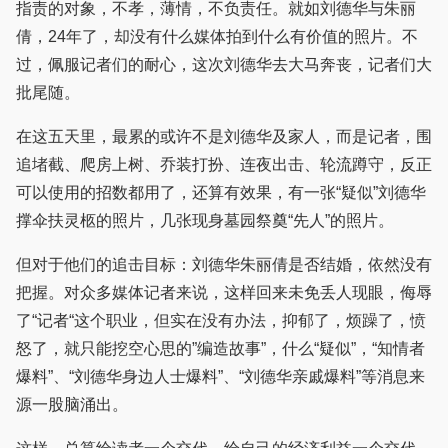
指责的对象，不孝，薄情，不负责任。就如刘德华与朱丽
倩，24年了，却没有什么媒体拍到什么有价值的照片。不
过，佩服记者们的耐心，这次刘德华去大马奔丧，记者们大
批尾随。
在这五天里，最累的或许不是刘德华及家人，而是记者，围
追堵截、爬房上树、乔装打扮、连夜出击、轮流蹲守，反正
可以使用的招数都用了，还算有效果，有一张“疑似”刘德华
撑伞扶灵柩的照片，几张现身墓园祭奠“先人”的照片。
但对于他们的追击目标：刘德华朱丽倩是否结婚，依然没有
把握。对众多媒体记者来说，这样回来未免丢人现眼，侮辱
了“记者“这个职业，但实在没有办法，抑郁了，烦躁了，愤
怒了，就只能挖空心思的”编造故事”，什么“疑似”，“知情者
爆料”、“刘德华身边人士爆料”、“刘德华亲戚爆料”等消息来
源一股脑涌出。