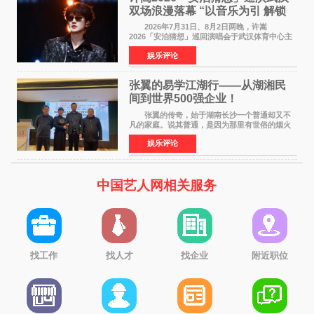
双场浪漫落幕 “以音乐为引 解锁
江城记忆”
2026年7月31日、8月2日两晚，许嵩
2026「安泊猜想」巡回演唱会于武汉体育中心主
体育场盛大开唱。许嵩与数万歌迷在此相聚，从
娱乐评论
浪漫惬意的舞台设计到充满诚意与惊喜的现场互
动，共同开启了一场关于
张翼的易学江湖行——从湖湘民
间到世界500强企业！
张翼的传奇，始于湖南长沙一个普通却又不
凡的家庭。说其普通，是因为那里有世俗的烟火
气；说其不凡，是因为家中有一位洞悉天地玄机
娱乐评论
的长者——他的爷爷。作为当地的风水师，爷爷
是张翼走进易学
中国艺人网相关服务
找工作
找人才
找企业
附近职位