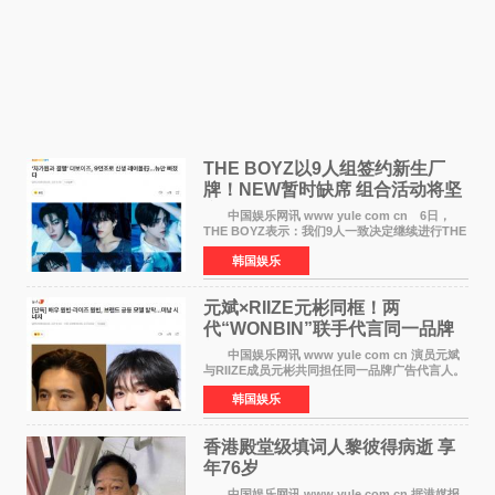
THE BOYZ以9人组签约新生厂
牌！NEW暂时缺席 组合活动将坚
定不移继续
中国娱乐网讯 www yule com cn 6日，
THE BOYZ表示：我们9人一致决定继续进行THE
BOYZ组合活动，并且已经完成了组合团体活动
韩国娱乐
签约。目前正在新生厂牌下进行活动准备。尚未
离开THE BOYZ原所
元斌×RIIZE元彬同框！两
代“WONBIN”联手代言同一品牌
颜值天花板合体
中国娱乐网讯 www yule com cn 演员元斌
与RIIZE成员元彬共同担任同一品牌广告代言人。
6日据独家报道，继演员元斌之后，RIIZE元彬最
韩国娱乐
近也被选为某在线中介平台A公司的共同广告代言
人，两人将作
香港殿堂级填词人黎彼得病逝 享
年76岁​
中国娱乐网讯 www yule com cn 据港媒报