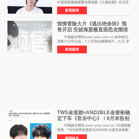
中国首部喜剧探案动画电影《大唐妖探》在北京
举办电影首映礼。导演程腾、联合导演黄珉、总
影视新闻
制片人曹紫建、制片人李莹莹，配音导演张喆，
对白指导程寅，领
惊悚冒险大片《逃出绝命街》预
售开启 安妮海瑟薇直面恐龙围猎
中国娱乐网讯www yule com cn 由华纳兄
弟影片公司出品，J·J·艾布拉姆斯制片，大卫·罗
伯特·米切尔执导，好莱坞巨星安妮·海瑟薇和伊万
影视新闻
·麦克格雷格领衔主演的2026暑期惊悚冒险大片
《逃出绝
TWS金道勋×AND2BLE金奎彬确
定下车《音乐中心》！8月末告别
MC席位
中国娱乐网讯 www yule com cn 7日据独家
报道，TWS成员金道勋与AND2BLE成员金奎彬
将于8月离开《音乐中心》MC的位置。 金道
韩国娱乐
勋与金奎彬于去年3月与H2H A-NA一起被选为