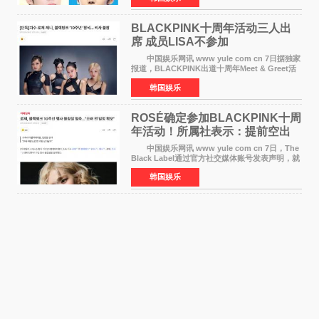
《音乐中心》MC，约1
BLACKPINK十周年活动三人出
席 成员LISA不参加
中国娱乐网讯 www yule com cn 7日据独家
报道，BLACKPINK出道十周年Meet & Greet活
动将由智秀、ROS&Eacute;、JENNIE出席，
韩国娱乐
LISA将缺席。 此前BLACKPINK所属社YG并
未为组合出道十周年做
ROSÉ确定参加BLACKPINK十周
年活动！所属社表示：提前空出
了时间
中国娱乐网讯 www yule com cn 7日，The
Black Label通过官方社交媒体账号发表声明，就
近期网络上关于ROS&Eacute;个人行程及是否参
韩国娱乐
加BLACKPINK出道纪念活动的种种猜测作出正
式回应。 Th