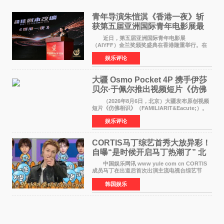
青年导演朱愷淇《香港一夜》斩
获第五届亚洲国际青年电影展最
佳剧本改编奖
近日，第五届亚洲国际青年电影展
（AIYFF）金兰奖颁奖盛典在香港隆重举行。在
这场汇聚数百位海内外电影人、文化界人士及媒
娱乐评论
体代表的亚洲青年影视盛会上，香港本土电影
《香港一夜》（Dawn in Ho
大疆 Osmo Pocket 4P 携手伊莎
贝尔·于佩尔推出视频短片《仿佛
相识》
（2026年8月6日，北京）大疆发布原创视频
短片《仿佛相识》（FAMILIARIT&Eacute;）。
视频短片由戛纳国际电影节最佳女演员伊莎贝尔·
娱乐评论
于佩尔（Isabelle Huppert）主演，全程使用大
疆首款双主摄口
CORTIS马丁综艺首秀大放异彩！
自曝“是时候开启马丁热潮了” 北
美巡演火热进行中
中国娱乐网讯 www yule com cn CORTIS
成员马丁在出道后首次出演主流电视台综艺节
目，展现了多才多艺的魅力。 马丁出演了5日
韩国娱乐
播出的MBC《Radio Star》Fashion与Passion
之间，I&lsquo;m