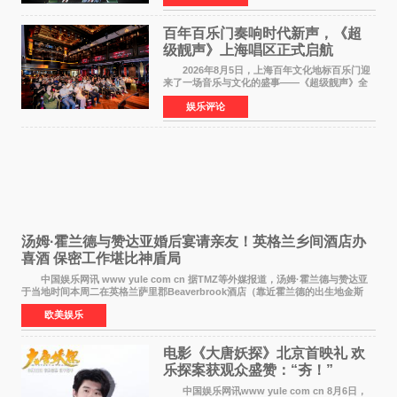
此后，账号持续沿
百年百乐门奏响时代新声，《超
级靓声》上海唱区正式启航
2026年8月5日，上海百年文化地标百乐门迎
来了一场音乐与文化的盛事——《超级靓声》全
国励志音乐公益节目上海唱区新闻发布会暨启动
娱乐评论
仪式在此隆重举行。各界领导、嘉宾与媒体朋友
齐聚一堂，共同
汤姆·霍兰德与赞达亚婚后宴请亲友！英格兰乡间酒店办
喜酒 保密工作堪比神盾局
中国娱乐网讯 www yule com cn 据TMZ等外媒报道，汤姆·霍兰德与赞达亚
于当地时间本周二在英格兰萨里郡Beaverbrook酒店（靠近霍兰德的出生地金斯
顿）举办婚宴，邀请家人与朋友们喝喜酒，庆祝
欧美娱乐
电影《大唐妖探》北京首映礼 欢
乐探案获观众盛赞：“夯！”
中国娱乐网讯www yule com cn 8月6日，