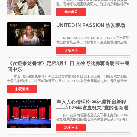
道，香港乐坛殿堂级填词人、资深演员黎彼得于8
月5日上午因病离世，终年76岁。好友钟志光透
港台娱乐
露，黎彼得今年3月中风后便卧床休养，身体机能
持续衰退，最
UNITED IN PASSION 热爱聚场
NBA UNITED BY JACK & JONES 郑州正弘
城全国首店启幕，与特雷西・麦克格雷迪共启热
爱 2026 年7 月21 日，
娱乐评论
NBAUNITEDBYJACK&JONES 全国首店，于郑
州正弘城正式启幕。NBA 传奇球星
《欢迎来龙餐馆》定档8月11日 文牧野沈腾蒋奇明带中餐
闯中东
电影《欢迎来龙餐馆》今日正式官宣定档8月11日全国上映，同时发布定档预
告及定档海报，并将于8月8日至10日14:00-21:00举行全国超前点映。作为战争美
食大片，影片讲述的是中国厨师徐福（沈腾
影视新闻
声入人心传理论 牢记嘱托启新程
——2026年省直机关“党的创新理
论我来讲”宣讲活动圆满落幕
由中共云南省委省直机关工委主办的2026年
省直机关党的创新理论我来讲宣讲活动于8月4日
至5日在昆明举办。活动以 "牢记嘱托 感恩奋进
娱乐评论
开创云南发展新局面 "为主题，坚持以新时代中国
特色社会主义