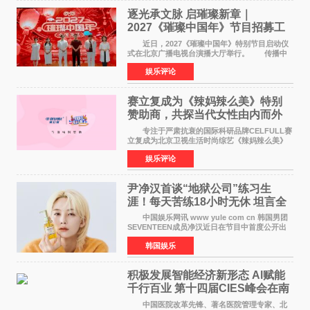
逐光承文脉 启璀璨新章｜
2027《璀璨中国年》节目招募工
作圆满启动
近日，2027《璀璨中国年》特别节目启动仪
式在北京广播电视台演播大厅举行。 传播中
华优秀传统文化，弘扬纯正国风艺术，打造高规
娱乐评论
格、高质感、正能量的文艺盛典，是璀璨中国年
矢志不渝的初心
赛立复成为《辣妈辣么美》特别
赞助商，共探当代女性由内而外
活力美
专注于严肃抗衰的国际科研品牌CELFULL赛
立复成为北京卫视生活时尚综艺《辣妈辣么美》
的特别赞助商,明星辣妈袁咏仪倾情参与，向广大
娱乐评论
都市女性传递健康生活新主张，寄语当代女性在
家庭与自我之间
尹净汉首谈“地狱公司”练习生
涯！每天苦练18小时无休 坦言全
靠成员撑过来
中国娱乐网讯 www yule com cn 韩国男团
SEVENTEEN成员净汉近日在节目中首度公开出
道前的残酷练习生经历，并提及经纪公司Pledis
韩国娱乐
娱乐，引发广泛关注。 在8月2日播出的日本
TBS综艺节目《周
积极发展智能经济新形态 Al赋能
千行百业 第十四届CIES峰会在南
京盛大召开
中国医院改革先锋、著名医院管理专家、北