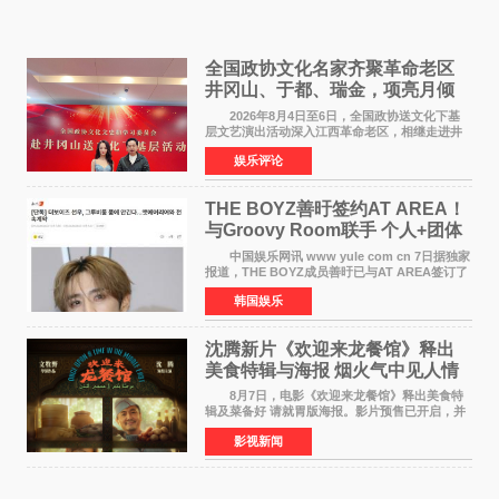
全国政协文化名家齐聚革命老区
井冈山、于都、瑞金，项亮月倾
情献唱《桃花谣》致敬红色沃土
2026年8月4日至6日，全国政协送文化下基
层文艺演出活动深入江西革命老区，相继走进井
冈山、于都长征出发地、瑞金三地。由全国政协
娱乐评论
文化文史和学习委员会副主任、甘肃省政协原主
席欧阳坚率团，一
THE BOYZ善旴签约AT AREA！
与Groovy Room联手 个人+团体
活动并行
中国娱乐网讯 www yule com cn 7日据独家
报道，THE BOYZ成员善旴已与AT AREA签订了
专属合约。AT AREA是由知名制作人组合
韩国娱乐
Groovy Room创立的hip-hop厂牌，旗下拥有多
位实力派音乐人，在韩
沈腾新片《欢迎来龙餐馆》释出
美食特辑与海报 烟火气中见人情
温暖
8月7日，电影《欢迎来龙餐馆》释出美食特
辑及菜备好 请就胃版海报。影片预售已开启，并
将于8月8日至10日14:00-21:00举行全国超前点
影视新闻
映。电影《欢迎来龙餐馆》作为战争美食喜剧大
片，讲述了中国