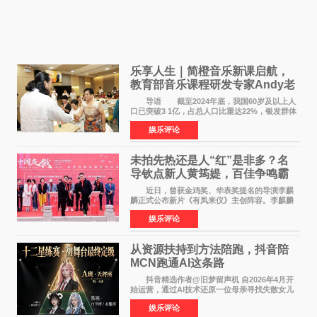
乐享人生｜简橙音乐新课启航，
教育部音乐课程研发专家Andy老
师重磅入驻领航银龄琴声
导语 截至2024年底，我国60岁及以上人
口已突破3 1亿，占总人口比重达22%，银发群体
的精神文化需求日益凸显。2024年1月，国务院办
娱乐评论
公厅印发《关于发展银发经济增进老年人福祉的
意见》——这是
未拍先热还是人“红”是非多？名
导钦点新人黄筠媞，百佳争鸣霸
气回应
近日，曾获金鸡奖、华表奖提名的导演李麒
麟正式公布新片《有凤来仪》主创阵容。李麒麟
早年凭电影《华容道》获得金鸡奖、华表奖提
娱乐评论
名，此后长期参与国内外电影制作，其担任制片
人参与的作品亦曾
从资源扶持到方法陪跑，抖音陪
MCN跑通AI这条路
抖音精选作者@旧梦留声机 自2026年4月开
始运营，通过AI技术还原一位母亲寻找失散女儿
的故事，凭借强情感表达获得大量用户关注，发
娱乐评论
布仅21小时便获得超1亿曝光、超1000万互动。