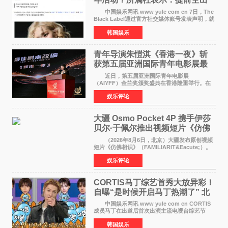
了时间
中国娱乐网讯 www yule com cn 7日，The
Black Label通过官方社交媒体账号发表声明，就
近期网络上关于ROS&Eacute;个人行程及是否参
韩国娱乐
加BLACKPINK出道纪念活动的种种猜测作出正
式回应。 Th
青年导演朱愷淇《香港一夜》斩
获第五届亚洲国际青年电影展最
佳剧本改编奖
近日，第五届亚洲国际青年电影展
（AIYFF）金兰奖颁奖盛典在香港隆重举行。在
这场汇聚数百位海内外电影人、文化界人士及媒
娱乐评论
体代表的亚洲青年影视盛会上，香港本土电影
《香港一夜》（Dawn in Ho
大疆 Osmo Pocket 4P 携手伊莎
贝尔·于佩尔推出视频短片《仿佛
相识》
（2026年8月6日，北京）大疆发布原创视频
短片《仿佛相识》（FAMILIARIT&Eacute;）。
视频短片由戛纳国际电影节最佳女演员伊莎贝尔·
娱乐评论
于佩尔（Isabelle Huppert）主演，全程使用大
疆首款双主摄口
CORTIS马丁综艺首秀大放异彩！
自曝“是时候开启马丁热潮了” 北
美巡演火热进行中
中国娱乐网讯 www yule com cn CORTIS
成员马丁在出道后首次出演主流电视台综艺节
目，展现了多才多艺的魅力。 马丁出演了5日
韩国娱乐
播出的MBC《Radio Star》Fashion与Passion