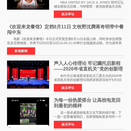
NBA UNITED BY JACK & JONES 郑州正弘
城全国首店启幕，与特雷西・麦克格雷迪共启热
爱 2026 年7 月21 日，
娱乐评论
NBAUNITEDBYJACK&JONES 全国首店，于郑
州正弘城正式启幕。NBA 传奇球星
《欢迎来龙餐馆》定档8月11日 文牧野沈腾蒋奇明带中餐
闯中东
电影《欢迎来龙餐馆》今日正式官宣定档8月11日全国上映，同时发布定档预
告及定档海报，并将于8月8日至10日14:00-21:00举行全国超前点映。作为战争美
食大片，影片讲述的是中国厨师徐福（沈腾
影视新闻
声入人心传理论 牢记嘱托启新程
——2026年省直机关“党的创新理
论我来讲”宣讲活动圆满落幕
由中共云南省委省直机关工委主办的2026年
省直机关党的创新理论我来讲宣讲活动于8月4日
至5日在昆明举办。活动以 "牢记嘱托 感恩奋进
娱乐评论
开创云南发展新局面 "为主题，坚持以新时代中国
特色社会主义
为每一份热爱搭台 让高校电竞回
到最初的模样
这一届卓威高校电竞文化节真的很不错，下
一届一定要邀请我们，也希望能给更多同学一个
来到现场的机会。 2026卓威高校电竞文化节
娱乐评论
已经落下帷幕，在活动结束后，仍有不少高校电
竞社负责人和现