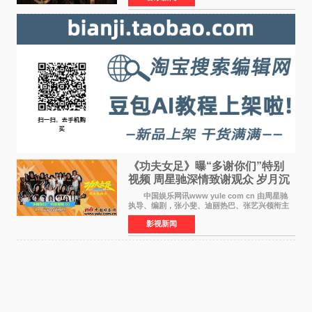
战争从来不只
《功夫女足》曝“多谢你们”特别
视频 周星驰深情致谢观众 岁月沉
淀不灭初心
中国娱乐网讯www yule com cn 由周星驰
执导、编剧，张小斐、迪丽热巴、张艺兴领衔主
演，刘嘉玲、佐藤健特别出演，艾米、雪野、蔡
影视新闻
思贝、胡予安、倪好特别介绍的喜剧电影《功夫
女足》释出多谢你