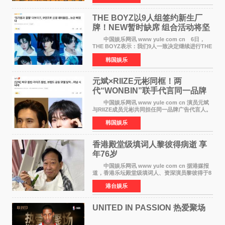
之间，I&lsquo;m
THE BOYZ以9人组签约新生厂
牌！NEW暂时缺席 组合活动将坚
定不移继续
中国娱乐网讯 www yule com cn 6日，
THE BOYZ表示：我们9人一致决定继续进行THE
BOYZ组合活动，并且已经完成了组合团体活动
韩国娱乐
签约。目前正在新生厂牌下进行活动准备。尚未
离开THE BOYZ原所
元斌×RIIZE元彬同框！两
代“WONBIN”联手代言同一品牌
颜值天花板合体
中国娱乐网讯 www yule com cn 演员元斌
与RIIZE成员元彬共同担任同一品牌广告代言人。
6日据独家报道，继演员元斌之后，RIIZE元彬最
韩国娱乐
近也被选为某在线中介平台A公司的共同广告代言
人，两人将作
香港殿堂级填词人黎彼得病逝 享
年76岁​
中国娱乐网讯 www yule com cn 据港媒报
道，香港乐坛殿堂级填词人、资深演员黎彼得于8
月5日上午因病离世，终年76岁。好友钟志光透
港台娱乐
露，黎彼得今年3月中风后便卧床休养，身体机能
持续衰退，最
UNITED IN PASSION 热爱聚场