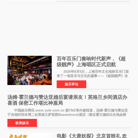
此后，账号持续沿
百年百乐门奏响时代新声，《超
级靓声》上海唱区正式启航
2026年8月5日，上海百年文化地标百乐门迎
来了一场音乐与文化的盛事——《超级靓声》全
国励志音乐公益节目上海唱区新闻发布会暨启动
娱乐评论
仪式在此隆重举行。各界领导、嘉宾与媒体朋友
齐聚一堂，共同
汤姆·霍兰德与赞达亚婚后宴请亲友！英格兰乡间酒店办
喜酒 保密工作堪比神盾局
中国娱乐网讯 www yule com cn 据TMZ等外媒报道，汤姆·霍兰德与赞达亚
于当地时间本周二在英格兰萨里郡Beaverbrook酒店（靠近霍兰德的出生地金斯
顿）举办婚宴，邀请家人与朋友们喝喜酒，庆祝
欧美娱乐
电影《大唐妖探》北京首映礼 欢