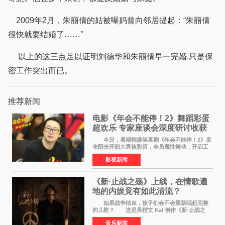
2009年2月，朱丽倩的姑被曝妈曾向邻居提起：“朱丽倩
很快就要结婚了……”
以上的这三点足以证明刘德华和朱丽倩早一完婚.只是保
密工作突出而已。
推荐新闻
电影《年会不能停！2》舞蹈彩蛋
超欢乐 专家座谈会深度研讨收获
满满
今日，暑期档爆笑喜剧《年会不能停！2》发
布阳光开朗大男孩彩蛋，全员魔性舞动，开启工
位狂欢模式。影片于昨日同步举办专家座谈会，
影视新闻
导演董润年、总制片人应萝佳出席现场，与一众
业内、学界专家
《新·止战之殇》上线，在情歌遍
地的内娱竟有如此清流？
如果战争结束，孩子们会不会重新唱起完整
的儿歌？ 这是吴楷文 Kai 创作《新·止战之
殇》时最初的想法。 从伊朗相关冲突引发的
音乐新闻
地区局势，到世界各地仍在发生的动荡与不安，