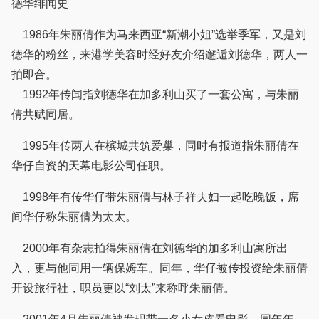
德华绯闻史
1986年朱丽倩作为马来西亚“新潮小姐”选举季军，又是刘
德华的粉丝，来港学美容时经好友介绍邂逅刘德华，两人一
拍即合。
1992年传闻指刘德华在加多利山买了一套公寓，与朱丽
倩共赋同居。
1995年传两人在槟城共筑爱巢，同时有报道指朱丽倩在
华仔自资的天幕电影公司任职。
1998年有传华仔带朱丽倩与林子祥夫妇一起吃晚饭，席
间华仔称朱丽倩为太太。
2000年有杂志拍得朱丽倩在刘德华的加多利山寓所出
入，更与他同用一辆保姆车。同年，华仔被传投资给朱丽倩
开设旅行社，职员更以“刘太”来称呼朱丽倩。