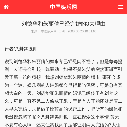
中国娱乐网
首页
新闻
女性
内地娱乐
刘德华和朱丽倩已经完婚的3大理由
港台娱乐
日本娱乐
韩国娱乐
欧美娱乐
来源： 中国娱乐网 日期：2009-08-26 10:51:03
体育花边
音乐新闻
影视新闻
内地明星八卦
港台明星八卦
日本韩国明星
欧美明星八卦
娱乐评论
八卦
作者/八卦舞没师
说到刘德华和朱丽倩的婚事都已经见闻不怪了，但是每每提
到二人还是会引起一阵骚动。如果不是朱父的突然离逝而引
发了新一论的猜想，我想刘德华和朱丽倩的婚市=事还会成
为一个迷。娱乐圈的人结婚都会显得相当保密，可是总有真
相大白的一天。刘德华和朱丽倩的婚讯已经传了有24年之
久，可是一直不见二人修成正果，于是有人开始怀疑是否二
人早以完婚，只是做了比较高的保密工作，把所有的媒体和
歌迷都忽悠了呢？八卦舞美师也一直在探索这个事情.黄天
不复有心人啊，还真让我找到了足够证明两人完婚的3大理