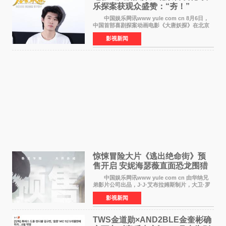
乐探案获观众盛赞：“夯！”
中国娱乐网讯www yule com cn 8月6日，
中国首部喜剧探案动画电影《大唐妖探》在北京
举办电影首映礼。导演程腾、联合导演黄珉、总
影视新闻
制片人曹紫建、制片人李莹莹，配音导演张喆，
对白指导程寅，领
惊悚冒险大片《逃出绝命街》预
售开启 安妮海瑟薇直面恐龙围猎
中国娱乐网讯www yule com cn 由华纳兄
弟影片公司出品，J·J·艾布拉姆斯制片，大卫·罗
伯特·米切尔执导，好莱坞巨星安妮·海瑟薇和伊万
影视新闻
·麦克格雷格领衔主演的2026暑期惊悚冒险大片
《逃出绝
TWS金道勋×AND2BLE金奎彬确