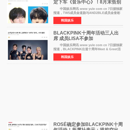
定下车《音乐中心》！8月末告别
MC席位
中国娱乐网讯 www yule com cn 7日据独家
报道，TWS成员金道勋与AND2BLE成员金奎彬
将于8月离开《音乐中心》MC的位置。 金道
韩国娱乐
勋与金奎彬于去年3月与H2H A-NA一起被选为
《音乐中心》MC，约1
BLACKPINK十周年活动三人出
席 成员LISA不参加
中国娱乐网讯 www yule com cn 7日据独家
报道，BLACKPINK出道十周年Meet & Greet活
动将由智秀、ROS&Eacute;、JENNIE出席，
韩国娱乐
LISA将缺席。 此前BLACKPINK所属社YG并
未为组合出道十周年做
ROSÉ确定参加BLACKPINK十周
年活动！所属社表示：提前空出