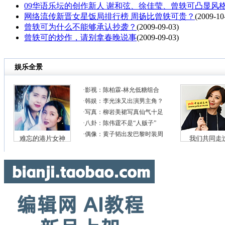
09华语乐坛的创作新人 谢和弦、徐佳莹、曾轶可凸显风
网络流传新晋女星饭局排行榜 周扬比曾轶可贵？
(2009-10
曾轶可为什么不能够承认抄袭？
(2009-09-03)
曾轶可的炒作，请别拿春晚说事
(2009-09-03)