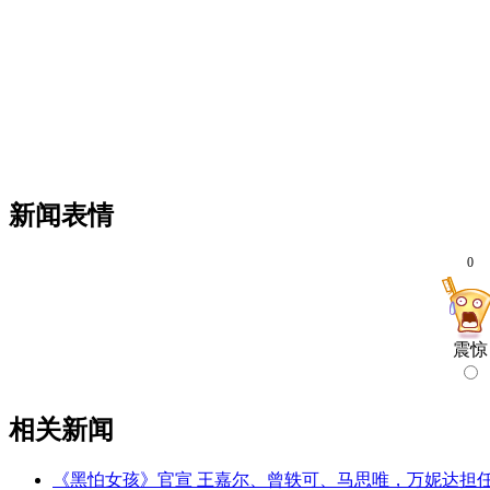
新闻表情
0
震惊
相关新闻
《黑怕女孩》官宣 王嘉尔、曾轶可、马思唯，万妮达担