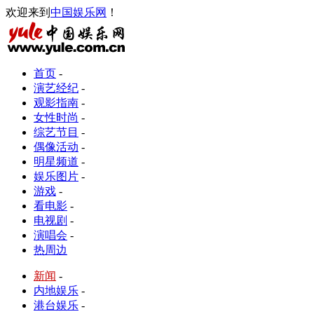
欢迎来到
中国娱乐网
！
首页
-
演艺经纪
-
观影指南
-
女性时尚
-
综艺节目
-
偶像活动
-
明星频道
-
娱乐图片
-
游戏
-
看电影
-
电视剧
-
演唱会
-
热周边
新闻
-
内地娱乐
-
港台娱乐
-