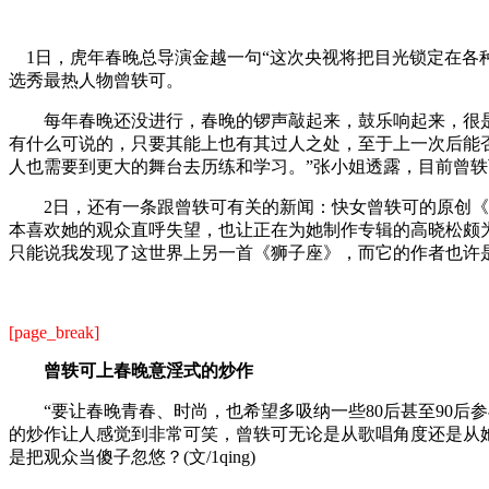
1日，虎年春晚总导演金越一句“这次央视将把目光锁定在各种
选秀最热人物曾轶可。
每年春晚还没进行，春晚的锣声敲起来，鼓乐响起来，很是吸
有什么可说的，只要其能上也有其过人之处，至于上一次后能
人也需要到更大的舞台去历练和学习。”张小姐透露，目前曾
2日，还有一条跟曾轶可有关的新闻：快女曾轶可的原创《狮子
本喜欢她的观众直呼失望，也让正在为她制作专辑的高晓松颇
只能说我发现了这世界上另一首《狮子座》，而它的作者也许
[page_break]
曾轶可上春晚意淫式的炒作
“要让春晚青春、时尚，也希望多吸纳一些80后甚至90后
的炒作让人感觉到非常可笑，曾轶可无论是从歌唱角度还是从
是把观众当傻子忽悠？(文/1qing)