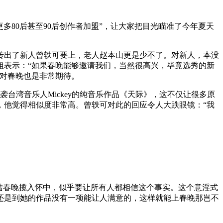
80后甚至90后创作者加盟”，让大家把目光瞄准了今年夏天
传出了新人曾轶可要上，老人赵本山更是少不了。对新人，本没
姐表示：“如果春晚能够邀请我们，当然很高兴，毕竟选秀的新
人对春晚也是非常期待。
湾音乐人Mickey的纯音乐作品《天际》，这不仅让很多原
，他觉得相似度非常高。曾轶可对此的回应令人大跌眼镜：“我
陆春晚揽入怀中，似乎要让所有人都相信这个事实。这个意淫式
还是到她的作品没有一项能让人满意的，这样就能上春晚那岂不