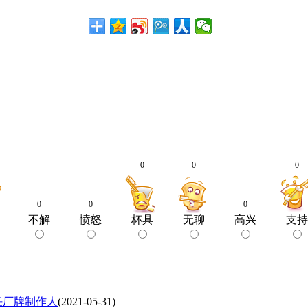
0
0
0
0
0
0
不解
愤怒
杯具
无聊
高兴
支持
任厂牌制作人
(2021-05-31)