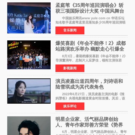
孟庭苇《35周年巡回演唱会》斩
获三项国际设计大奖 中国风舞台
美学获全球认可
中国娱乐网讯www yule com cn 华语乐坛
知名歌手孟庭苇孟里花落知多少35周年巡回演唱
会再传喜讯。该演唱会先后荣获美国MUSE
音乐新闻
Creative Awards白金奖（Platinum Winner）、
英国London Design
爆笑喜剧《年会不能停！2》成都
站路演欢乐举办 幽默走心引爆全
场共鸣
8月3日，暑期档爆笑喜剧《年会不能停！2》
导演董润年、总制片人应萝佳，领衔主演张若
昀、白客，惊喜出演庄达菲，特别主演孙艺洲，
影视新闻
特别出演田雨，友情出演欧阳奋强出席成都路
演，与观众近距离互
演员凌嘉出道四周年，刘诗语和
陆雪琪成为其代表角色
2022年6月27日，演员凌嘉主演的电影《辣
妈犟爸》央视电影频道黄金时段首播。其后，该
电影在央视电影频道多次复播（2022年8月10
娱乐评论
日，2022年9月30日，2023年7月17日，2025年7
月14日）。除了多次复
明星企业家、活气丽品牌创始
人、青年作家郑善方荣登《势界
POWERCIRCLES》6月刊
6月，明星企业家、活气丽品牌创始人、青年