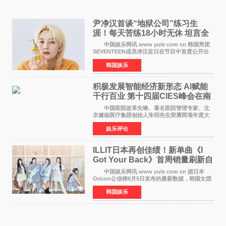
尹净汉首谈“地狱公司”练习生
涯！每天苦练18小时无休 坦言全
靠成员撑过来
中国娱乐网讯 www yule com cn 韩国男团
SEVENTEEN成员净汉近日在节目中首度公开出
道前的残酷练习生经历，并提及经纪公司Pledis
韩国娱乐
娱乐，引发广泛关注。 在8月2日播出的日本
TBS综艺节目《周
积极发展智能经济新形态 Al赋能
千行百业 第十四届CIES峰会在南
京盛大召开
中国医院改革先锋、著名医院管理专家、北
京健临医疗集团创始人朱明先生荣膺两项年度大
奖 2026年7月31日，盛夏金陵，长江之畔，
娱乐评论
以重落地·真务实·强链接为主题的2026&lsquo;人
工智能+&rsquo
ILLIT日本再创佳绩！新单曲《I
Got Your Back》首周销量刷新自
身纪录
中国娱乐网讯 www yule com cn 据日本
Oricon公信榜8月5日发布的最新数据，韩国女团
ILLIT在日本发行的第二张单曲《I Got Your
韩国娱乐
Back》首周销量达到71,009张，成功跻身最新一
期周单曲排行