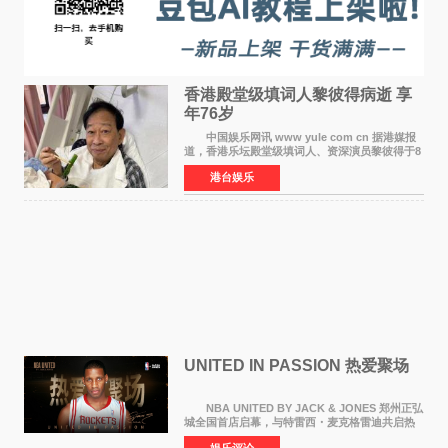
香港殿堂级填词人黎彼得病逝 享
年76岁​
中国娱乐网讯 www yule com cn 据港媒报
道，香港乐坛殿堂级填词人、资深演员黎彼得于8
月5日上午因病离世，终年76岁。好友钟志光透
港台娱乐
露，黎彼得今年3月中风后便卧床休养，身体机能
持续衰退，最
UNITED IN PASSION 热爱聚场
NBA UNITED BY JACK & JONES 郑州正弘
城全国首店启幕，与特雷西・麦克格雷迪共启热
爱 2026 年7 月21 日，