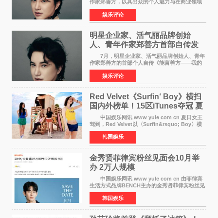
作家郑善方，以其出众的个人魅力与在商业领域
的卓越建树，成功登上《势界
娱乐评论
POWERCIRCLES》，展现了他在时尚与商业领
域的双重影响力。 明星企业家、青
明星企业家、活气丽品牌创始
人、青年作家郑善方首部自传发
布， 书写跨界创业者的成长答卷
7月，明星企业家、活气丽品牌创始人、青年
作家郑善方的首部个人自传《能言善方——我的
跨界人生》正式发行。这本书以他的人生轨迹为
娱乐评论
脉络，首次完整公开了从逐梦少年到横跨美业、
公益等多领域的
Red Velvet《Surfin‘ Boy》横扫
国内外榜单！15区iTunes夺冠 夏
日女王强势回归
中国娱乐网讯 www yule com cn 夏日女王
驾到，Red Velvet以〈Surfin&rsquo; Boy〉横
扫国内外榜单，获得音乐粉丝的热烈反响。
韩国娱乐
Red Velvet于3日发行了夏日迷你专辑《Velvet
Summer》，
金秀贤菲律宾粉丝见面会10月举
办 2万人规模
中国娱乐网讯 www yule com cn 由菲律宾
生活方式品牌BENCH主办的金秀贤菲律宾粉丝见
面会，将于10月2日在马尼拉SM Mall of
韩国娱乐
Asia（MOA）竞技场举行，预计规模达2万人。
这也是金秀贤自去年陷