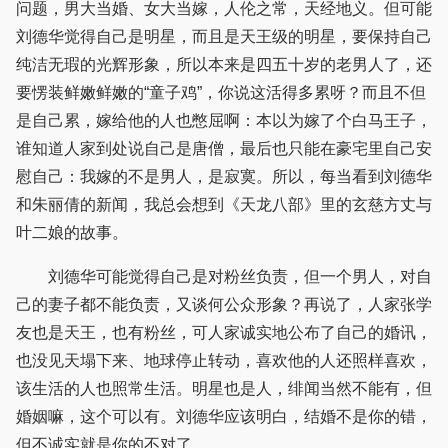
问题，男大当婚、女大当嫁，人伦之常，天经地义。但可能
刘德华觉得自己是明星，而且是天王级的明星，要保持自己
纯洁无瑕的光辉形象，所以本来是四五十岁的老男人了，还
要愣装鲜嫩鲜嫩的“童子鸡”，你说这活得多累呀？而且不但
是自己累，嫁给他的人也憋屈啊：本以为嫁了个白马王子，
谁知道人家到处说自己是唐僧，最后也只能在豪宅里自己安
慰自己：我嫁的不是男人，是寂寞。所以，每当看到刘德华
和朱丽倩的新闻，我总会想到《天龙八部》里的玄慈方丈与
叶二娘的故事。
刘德华可能觉得自己是对粉丝负责，但一个男人，对自
己的妻子都不能负责，又谈何公众形象？再说了，人家张学
友也是天王，也有粉丝，可人家诚实地公布了自己的婚讯，
也没见天塌下来、地球停止转动，喜欢他的人还照样喜欢，
该生活的人也照常生活。明星也是人，绯闻当然不能有，但
婚姻嘛，这个可以有。刘德华应该明白，结婚不是你的错，
但不诚实就是你的不对了。