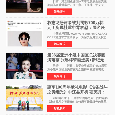
客》双双获肯定
日前，第五届亚洲国际青年电影展金兰奖颁
奖典礼在香港举行。江一燕、王亚楠、于文文、
李东学等知名演员出席活动。著名演员、导演王
娱乐评论
亚楠凭借音乐故事片《给时间的情书》和院线电
影《旗袍刺客》
权志龙恶评者被判罚款700万韩
元！所属社重申零容忍：匿名账
号也难逃刑责
中国娱乐网讯 www yule com cn GALAXY
CORP通过官方立场表示：为保护所属艺人权志
龙的名誉和权益，将持续对网络上发生的名誉损
韩国娱乐
害、散布虚假事实、侮辱、恶意诽谤等行为采取
法律应对措施。
第36届亚洲小姐中国区总决赛圆
满落幕 张琳梓擘画选美+新纪元
导语： 近日，备受业界瞩目的第36届亚
洲小姐中国区总决赛在万众期待中圆满璀璨收
官。整场盛典汇聚万千芳华，不仅完成了新一届
娱乐评论
美丽代言人的加冕选拔，更在行业发展层面带来
颠覆性突破。活动
建军100周年献礼电影《准备战斗
之黄继光》中江县开机 项亮月：
以光影为笔，书写英雄赞歌
2026年8月1日，建军99周年之际，院线电影
《准备战斗之黄继光》在特级英雄黄继光的故里
——四川省德阳市中江县黄继光出生地正式开
影视新闻
机。本片出品人、总制片人项亮月主持开机仪
式，&zwnj;特级英雄