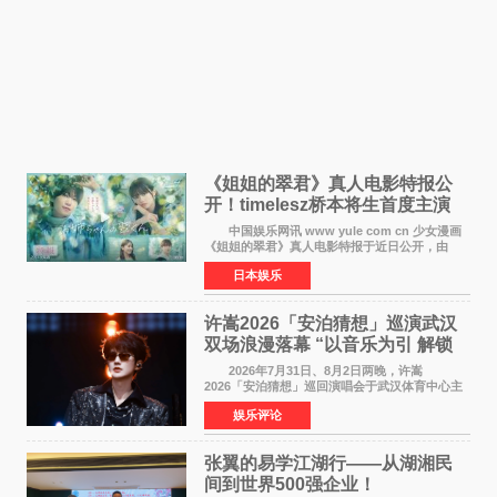
《姐姐的翠君》真人电影特报公
开！timelesz桥本将生首度主演
12月4日上映
中国娱乐网讯 www yule com cn 少女漫画
《姐姐的翠君》真人电影特报于近日公开，由
timelesz成员桥本将生担任主演，这也是他首次
日本娱乐
担任电影主演，引发高度关注。 女高中生咲
苗翠（中岛瑠菜
许嵩2026「安泊猜想」巡演武汉
双场浪漫落幕 “以音乐为引 解锁
江城记忆”
2026年7月31日、8月2日两晚，许嵩
2026「安泊猜想」巡回演唱会于武汉体育中心主
体育场盛大开唱。许嵩与数万歌迷在此相聚，从
娱乐评论
浪漫惬意的舞台设计到充满诚意与惊喜的现场互
动，共同开启了一场关于
张翼的易学江湖行——从湖湘民
间到世界500强企业！