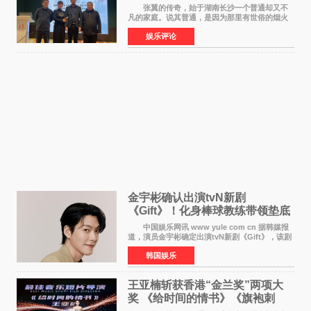
张翼的传奇，始于湖南长沙一个普通却又不
凡的家庭。说其普通，是因为那里有世俗的烟火
气；说其不凡，是因为家中有一位洞悉天地玄机
娱乐评论
的长者——他的爷爷。作为当地的风水师，爷爷
是张翼走进易学
金宇彬确认出演tvN新剧
《Gift》！化身棒球教练带领垫底
球队逆袭
中国娱乐网讯 www yule com cn 据韩媒报
道，演员金宇彬确定出演tvN新剧《Gift》，该剧
预计将于下半年播出，引发观众高度期待。
韩国娱乐
本剧改编自同名网络漫画，讲述一位经历意外事
故后获得特殊
王亚楠斩获香港“金兰奖”两项大
奖 《给时间的情书》《旗袍刺