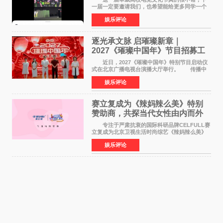
一届一定要邀请我们，也希望能给更多同学一个
来到现场的机会。 2026卓威高校电竞文化节
娱乐评论
已经落下帷幕，在活动结束后，仍有不少高校电
竞社负责人和现
逐光承文脉 启璀璨新章｜
2027《璀璨中国年》节目招募工
作圆满启动
近日，2027《璀璨中国年》特别节目启动仪
式在北京广播电视台演播大厅举行。 传播中
华优秀传统文化，弘扬纯正国风艺术，打造高规
娱乐评论
格、高质感、正能量的文艺盛典，是璀璨中国年
矢志不渝的初心
赛立复成为《辣妈辣么美》特别
赞助商，共探当代女性由内而外
活力美
专注于严肃抗衰的国际科研品牌CELFULL赛
立复成为北京卫视生活时尚综艺《辣妈辣么美》
的特别赞助商,明星辣妈袁咏仪倾情参与，向广大
娱乐评论
都市女性传递健康生活新主张，寄语当代女性在
家庭与自我之间