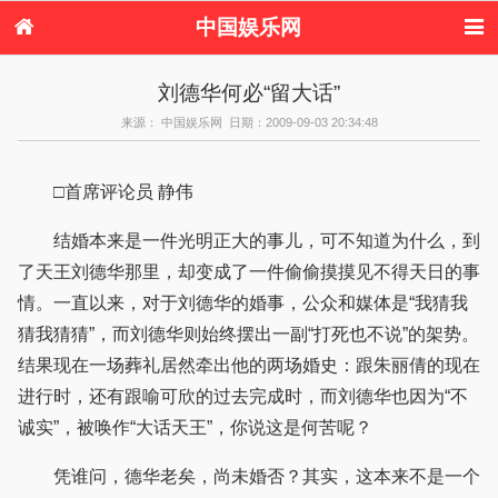
中国娱乐网
首页
新闻
女性
内地娱乐
刘德华何必“留大话”
港台娱乐
日本娱乐
韩国娱乐
欧美娱乐
来源： 中国娱乐网 日期：2009-09-03 20:34:48
体育花边
音乐新闻
影视新闻
内地明星八卦
港台明星八卦
日本韩国明星
欧美明星八卦
娱乐评论
八卦
□首席评论员 静伟
结婚本来是一件光明正大的事儿，可不知道为什么，到
了天王刘德华那里，却变成了一件偷偷摸摸见不得天日的事
情。一直以来，对于刘德华的婚事，公众和媒体是“我猜我
猜我猜猜”，而刘德华则始终摆出一副“打死也不说”的架势。
结果现在一场葬礼居然牵出他的两场婚史：跟朱丽倩的现在
进行时，还有跟喻可欣的过去完成时，而刘德华也因为“不
诚实”，被唤作“大话天王”，你说这是何苦呢？
凭谁问，德华老矣，尚未婚否？其实，这本来不是一个