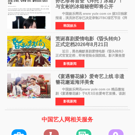
孙艺珍将首登《拜托了冰箱》！
与玄彬的冰箱秘密即将公开
中国娱乐网讯 www yule com cn 据3日独家
报道，演员孙艺珍已决定录制JTBC综艺节目《拜
托了冰箱》，目前正在协调具体细节。这是孙艺
韩国娱乐
珍首次公开个人冰箱，也是她婚后首次以玄彬的
妻子身份参与
荒诞喜剧爱情电影《昏头转向》
正式定档2026年8月21日
近日，黑色幽默喜剧爱情电影《昏头转向》
正式官宣定档，即将登陆全国院线。影片聚焦普
通人的荒诞生活，以戏谑诙谐的镜头语言、反转
影视新闻
不断的剧情，融合爆笑喜剧与细腻爱情元素，打
造出一部接地气
《宴遇簪花缘》爱奇艺上线 非遗
簪花邂逅海洋美食
中国娱乐网讯www yule com cn 精品微短
剧《宴遇簪花缘》于8月3日在爱奇艺首播。该剧
是泉州荣膺世界美食之都后推出的首部美食主题
影视新闻
文旅微短剧，实力派演员孙茜特别出演簪花非遗
传承人，她曾参演
中国艺人网相关服务