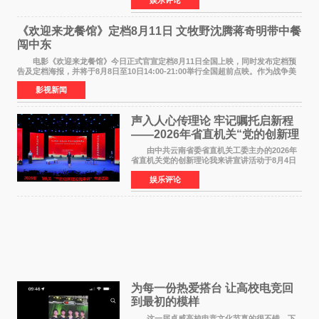
娱乐评论
NBAUNITEDBYJACK&JONES 全国首店，于郑
州正弘城正式启幕。NBA 传奇球星
《欢迎来龙餐馆》定档8月11日 文牧野沈腾蒋奇明带中餐
闯中东
电影《欢迎来龙餐馆》今日正式官宣定档8月11日全国上映，同时发布定档预
告及定档海报，并将于8月8日至10日14:00-21:00举行全国超前点映。作为战争美
食大片，影片讲述的是中国厨师徐福（沈腾
影视新闻
声入人心传理论 牢记嘱托启新程
——2026年省直机关“党的创新理
论我来讲”宣讲活动圆满落幕
由中共云南省委省直机关工委主办的2026年
省直机关党的创新理论我来讲宣讲活动于8月4日
至5日在昆明举办。活动以 "牢记嘱托 感恩奋进
娱乐评论
开创云南发展新局面 "为主题，坚持以新时代中国
特色社会主义
为每一份热爱搭台 让高校电竞回
到最初的模样
这一届卓威高校电竞文化节真的很不错，下