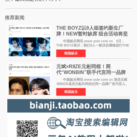
推荐新闻
THE BOYZ以9人组签约新生厂
牌！NEW暂时缺席 组合活动将坚
定不移继续
中国娱乐网讯 www yule com cn 6日，
THE BOYZ表示：我们9人一致决定继续进行THE
BOYZ组合活动，并且已经完成了组合团体活动
韩国娱乐
签约。目前正在新生厂牌下进行活动准备。尚未
离开THE BOYZ原所
元斌×RIIZE元彬同框！两
代“WONBIN”联手代言同一品牌
颜值天花板合体
中国娱乐网讯 www yule com cn 演员元斌
与RIIZE成员元彬共同担任同一品牌广告代言人。
6日据独家报道，继演员元斌之后，RIIZE元彬最
韩国娱乐
近也被选为某在线中介平台A公司的共同广告代言
人，两人将作